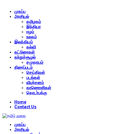
முகப்பு
அரசியல்
தமிழகம்
இந்தியா
ஈழம்
உலகம்
இலக்கியம்
கல்வி
கட்டுரைகள்
சுற்றுச்சூழல்
சமுதாயம்
திரைப்படம்
செய்திகள்
படங்கள்
விமர்சனம்
காணொளிகள்
தொடர்புக்கு
Home
Contact Us
முகப்பு
அரசியல்