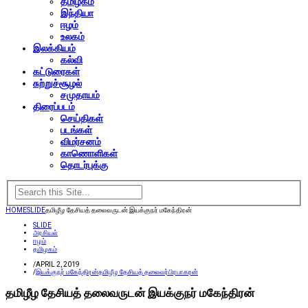
தமிழகம்
இந்தியா
ஈழம்
உலகம்
இலக்கியம்
கல்வி
கட்டுரைகள்
சுற்றுச்சூழல்
சமுதாயம்
திரைப்படம்
செய்திகள்
படங்கள்
விமர்சனம்
காணொளிகள்
தொடர்புக்கு
HOME
SLIDE
தமிழீழ தேசியத் தலைவருடன் இயக்குநர் மகேந்திரன்
SLIDE
அரசியல்
ஈழம்
தமிழகம்
/
APRIL 2, 2019
/
இயக்குநர் மகேந்திரன்
தமிழீழ தேசியத் தலைவர்
பிரபாகரன்
தமிழீழ தேசியத் தலைவருடன் இயக்குநர் மகேந்திரன்