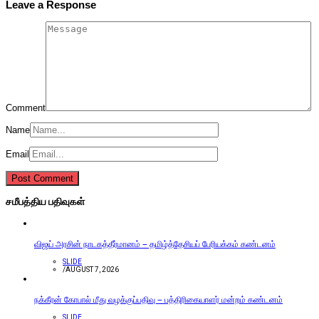
Leave a Response
Comment
Name
Email
சமீபத்திய பதிவுகள்
விஜய் அரசின் நாடகத்தீர்மானம் – தமிழ்த்தேசியப் பேரியக்கம் கண்டனம்
SLIDE
/
AUGUST 7, 2026
நக்கீரன் கோபால் மீது வழக்குப்பதிவு – பத்திரிகையாளர் மன்றம் கண்டனம்
SLIDE