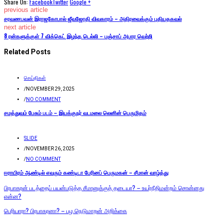
Share On:
Facebook
Twitter
Google +
previous article
சரவணபவன் இராஜகோபால் ஜீவஜோதி விவகாரம் – அதிரவைக்கும் புதியதகவல்
next article
8 ரன்களுக்குள் 7 விக்கெட் இழந்த டெல்லி – பஞ்சாப் அபார வெற்றி
Related Posts
செய்திகள்
/
NOVEMBER 29, 2025
/
NO COMMENT
சமத்துவம் பேசும் படம் – இயக்குநர் வடமலை லெனின் பெருமிதம்
SLIDE
/
NOVEMBER 26, 2025
/
NO COMMENT
ஈராயிரம் ஆண்டில் எவரும் கண்டிடா பேரினப் பெருமகன் – சீமான் வாழ்த்து
பிரபாகரன் படத்தைப் பயன்படுத்த சீமானுக்குத் தடையா? – உயர்நீதிமன்றம் சொன்னது
என்ன?
பெரியாரா? பிரபாகரனா? – பழ.நெடுமாறன் அறிக்கை