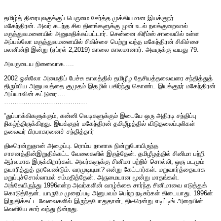
தமிழ்த் திரையுலகுக்குப் பெருமை சேர்த்த முக்கியமான இயக்குநர்
மகேந்திரன். அவர் கடந்த சில தினங்களுக்கு முன் உடல் நலக்குறைவால்
மருத்துவமனையில் அனுமதிக்கப்பட்டார். சென்னை கிரீம்ஸ் சாலையில் உள்ள
அப்பல்லோ மருத்துவமனையில் சிகிச்சை பெற்று வந்த மகேந்திரன் சிகிச்சை
பலனின்றி இன்று (ஏப்ரல் 2,2019) காலை காலமானார். அவருக்கு வயது 79.
அவருடைய நினைவாக…..
2002 ஓஸ்லோ அமைதிப் பேச்சு காலத்தில் தமிழீழ தேசியத்தலைவரை சந்தித்துத்
திரும்பிய அனுபவத்தை குமுதம் இதழில் பகிர்ந்து கொண்ட இயக்குநர் மகேந்திரன்
அய்யாவின் கட்டுரை….
…………………………………
“துப்பாக்கிகளுக்கும், கன்னி வெடிகளுக்கும் இடையே ஒரு அதிரடி சந்திப்பு
நிகழ்ந்திருக்கிறது. இயக்குநர் மகேந்திரன் தமிழீழத்தில் விடுதலைப்புலிகள்
தலைவர் பிரபாகரனைச் சந்தித்தார்
திடீரென்றுதான் அழைப்பு. ரொம்ப நாளாக நின்றுபோயிருந்த
சாசனத்தின்இறுதிக்கட்ட வேலைகளில் இருந்தேன். தமிழீழத்தில் சினிமா பற்றி
ஆர்வமாக இருக்கிறார்கள். அவர்களுக்கு சினிமா பற்றிச் சொல்லி, ஒரு படமும்
தயாரித்துத் தரவேண்டும். வரமுடியுமா? என்று கேட்டார்கள். மறுவார்த்தையாக
மறுப்புச்சொல்லாமல் சம்மதித்தேன். அருமையான மூன்று மாதங்கள்.
அங்கேயிருந்து 1996என்ற அவர்களின் வாழ்க்கை சார்ந்த சினிமாவை எடுத்துக்
கொடுத்தேன். யாருமே முறைப்படி அனுபவம் பெற்ற நடிகர்கள் கிடையாது. 1996ன்
இறுதிக்கட்ட வேலைகளில் இருந்தபோதுதான், திடீரென்று எடிட்டிங் அறையின்
வெளியே கார் வந்து நின்றது.