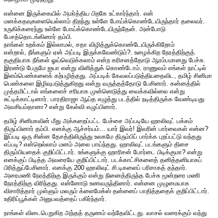
என்னை இருக்கையில் அமர்த்திய பிறகே உட்கார்ந்தார். என்
மனக்கதவுகளையெல்லாம் திறந்து உள்ளே போய்க்கொண்டேயிருந்தார் தலைவர்.
உருகிக்கரைந்து உள்ளே போய்க்கொண்டேயிருந்தேன். அன்போடு
பேசத்தொடங்கினார் தம்பி.
நாங்கள் உறக்கம் இல்லாமல், சதா விழித்துக்கொண்டேயிருக்கிறோம்
என்றால், நீங்களும் ஏன் அப்படி இருக்கவேண்டும்?. உழைக்கிற நேரத்திற்குத்
தகுதியாக நீங்கள் ஓய்வெடுக்கலாம் என்ற கரிசனத்தோடு ஆரம்பமானது பேச்சு.
இரண்டு பேருமே ஐயா என்று விளித்துக் கொண்டோம். ராணுவம் எங்கள் நாட்டில்
இளம்பெண்களைக் கற்பழித்தது. அப்படிக் கேவலப்படுத்தியதைவிட, தமிழ் சினிமா
பெண்களை இழிவுபடுத்துகிறது என்று வருத்தத்தோடு பேசினார். கன்னத்தில்
முத்தமிட்டால் எங்களைச் சரியாக முன்னெடுத்து வைக்கவில்லை என்று
சுட்டிக்காட்டினார். பாரதிராஜா ஆய்த எழுத்து படத்தில் நடித்திருக்க வேண்டியது
அவசியம்தானா? என்று கேள்வி எழுப்பினார்.
தமிழ் சினிமாவின் மீது அக்கறைப்பட்ட பேச்சை அப்படியே ஹாலிவுட் பக்கம்
திருப்பினார் தம்பி. எனக்கு ஆச்சர்யம்… யார் இவர்! இவரின் பார்வைகள் என்ன?
இப்படி ஒரு சின்ன தேசத்திலிருந்து உலகமே திரும்பிப் பார்க்க புறப்பட்டு வந்தது
எப்படி? என்றெல்லாம் மனம் அலை பாய்ந்தது. ஹாலிவுட் படங்களும் திசை
திரும்பியதைக் குறிப்பிட்டார். உங்களுக்கு ஹாரிசன் போர்டை பிடிக்குமா? என்று
எனக்குப் பிடித்த அவரையே குறிப்பிட்டார். படக்காட்சிகளைத் தனித்தனியாகப்
பிரித்துப்பேசினார். எனக்கு 200 ஹாலிவுட் சி.டிகளைப் பரிசாகத் தந்தார்.
அரைமணி நேரத்திற்கு இருக்கும் என்று நினைத்திருந்த பேச்சு மூன்றரை மணி
நேரத்திற்கு விரிந்தது. என்னோடு உணவருந்தினார். என்னை முழுமையாக
விசாரித்தார் முள்ளும் மலரும் க்ளைமேக்ஸ் தன்னைப் பாதித்ததைக் குறிப்பிட்டார்.
உதிரிப்பூக்கள் அனுபவத்தைப் பகிர்ந்தார்.
நாங்கள் விடைபெறுகிற அந்தத் தருணம் வந்தேவிட்டது. வாசல் வரைக்கும் வந்து