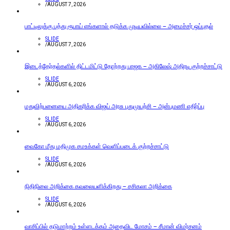
/
AUGUST 7, 2026
பாட்டிலுக்கு பத்து ரூபாய் எங்களால் தடுக்க முடியவில்லை – அமைச்சர் ஒப்புதல்
SLIDE
/
AUGUST 7, 2026
இடைத்தேர்தல்களில் திட்டமிட்டு தோற்றது பாஜக – அகிலேஷ் அதிரடி குற்றச்சாட்டு
SLIDE
/
AUGUST 6, 2026
மதுவிற்பனையை அதிகரிக்க விஜய் அரசு புதுமுயற்சி – அன்புமணி எதிர்ப்பு
SLIDE
/
AUGUST 6, 2026
வைகோ மீது மதிமுக சமஉக்கள் வெளிப்படைக் குற்றச்சாட்டு
SLIDE
/
AUGUST 6, 2026
நிதிநிலை அறிக்கை கவலையளிக்கிறது – சசிகலா அறிக்கை
SLIDE
/
AUGUST 6, 2026
வாசிப்பில் தடுமாற்றம் உள்ளடக்கம் அதைவிட மோசம் – சீமான் விமர்சனம்