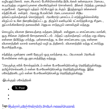
வழியனுப்பினார். கடைசியாகப் பேசிக்கொள்கிற நிமிடங்கள் உன்னதமாக அமைய,
கூடியிருந்த பாதுகாப்புகளை விலகியிருக்கச் சொன்னார். நீங்கள் அடுத்த முறையும்
வருவீர்கள். ஆனாலும் யுத்தம் அப்போதும் நடக்கும். இருந்தாலும் உங்களைச்
சந்திப்பேன். என்றார். அவரது பேரன்பின் அடையாளமாகச் சிறிய
தங்கப்பதக்கத்தைக் கொடுத்தார். அவரோடு புகைப்படம் எடுத்துக்கொள்கிற
விருப்பம் உடனே நிறைவேற்றப்பட்டது. திரும்பி வண்டியில் உட்கார்ந்தபோது சீருடை,
துப்பாக்கிகளோடு தலைவரின் அனுபவ சாந்தமும் மனசுக்குள் வந்தது.
கொழும்பு விமான நிலையத்தை வந்தடைந்தேன். என்னுடைய கைப்பையை வாங்கி,
ஒரு சிங்கள அதிகாரி சோதனையிட்டார். அந்தப் பதக்கத்தைப் பார்த்த மறு விநாடி
என்னை நிமிர்ந்து பார்த்து, புன்னகைத்து, உடனே கைப்பையை மூடி என்னை
விமானத்தின் வாசல் வரைக்கும் வழி நடத்தினார். விமானத்தில் வந்து உட்கார்ந்து
யோசித்தபோது,
சந்தித்த மூன்றரை மணி நேரமும் ஒரு வார்த்தை கூட பிரபாகரன் அரசியல்
பேசவில்லை என்பது ஞாபகத்திற்கு வந்தது.
“அவருக்கு எரிக் சோல்ஹம்மிடம் என்ன பேசவேண்டுமென்று தெரிந்திருக்கிறது.
தமிழ்ச்செல்வனிடம் என்ன பேசவேண்டுமென்று தெரிந்திருக்கிறது. இந்த
மகேந்திரனிடமும் என்ன பேசவேண்டுமென்று தெரிந்திருக்கிறது.”
-இயக்குநர் மகேந்திரன்
Tags:
இயக்குநர் மகேந்திரன்
தமிழீழ தேசியத் தலைவர்
பிரபாகரன்