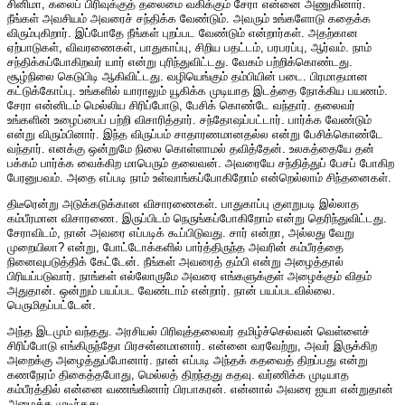
சினிமா, கலைப் பிரிவுக்குத் தலைமை வகிக்கும் சேரா என்னை அணுகினார்.
நீங்கள் அவசியம் அவரைச் சந்திக்க வேண்டும். அவரும் உங்களோடு கதைக்க
விரும்புகிறார். இப்போதே நீங்கள் புறப்பட வேண்டும் என்றார்கள். அதற்கான
ஏற்பாடுகள், விவரணைகள், பாதுகாப்பு, சிறிய பதட்டம், பரபரப்பு, ஆர்வம். நாம்
சந்திக்கப்போகிறவர் யார் என்று புரிந்துவிட்டது. வேகம் பற்றிக்கொண்டது.
சூழ்நிலை கெடுபிடி ஆகிவிட்டது. வழியெங்கும் தம்பியின் படை. பிரமாதமான
கட்டுக்கோப்பு. உங்களில் யாராலும் யூகிக்க முடியாத இடத்தை நோக்கிய பயணம்.
சேரா என்னிடம் மெல்லிய சிரிப்போடு, பேசிக் கொண்டே வந்தார். தலைவர்
உங்களின் உழைப்பைப் பற்றி விசாரித்தார். சந்தோஷப்பட்டார். பார்க்க வேண்டும்
என்று விரும்பினார். இந்த விருப்பம் சாதாரணமானதல்ல என்று பேசிக்கொண்டே
வந்தார். எனக்கு ஒன்றுமே நிலை கொள்ளாமல் தவித்தேன். உலகத்தையே தன்
பக்கம் பார்க்க வைக்கிற மாபெரும் தலைவன். அவரையே சந்தித்துப் பேசப் போகிற
பேரனுபவம். அதை எப்படி நாம் உள்வாங்கப்போகிறோம் என்றெல்லாம் சிந்தனைகள்.
திடீரென்று அடுக்கடுக்கான விசாரணைகள். பாதுகாப்பு குளறுபடி இல்லாத
கம்பீரமான விசாரணை. இருப்பிடம் நெருங்கப்போகிறோம் என்று தெரிந்துவிட்டது.
சேராவிடம், நான் அவரை எப்படிக் கூப்பிடுவது. சார் என்றா, அல்லது வேறு
முறையிலா? என்று, போட்டோக்களில் பார்த்திருந்த அவரின் கம்பீரத்தை
நினைவுபடுத்திக் கேட்டேன். நீங்கள் அவரைத் தம்பி என்று அழைத்தால்
பிரியப்படுவார். நாங்கள் எல்லோருமே அவரை எங்களுக்குள் அழைக்கும் விதம்
அதுதான். ஒன்றும் பயப்பட வேண்டாம் என்றார். நான் பயப்படவில்லை.
பெருமிதப்பட்டேன்.
அந்த இடமும் வந்தது. அரசியல் பிரிவுத்தலைவர் தமிழ்ச்செல்வன் வெள்ளைச்
சிரிப்போடு எங்கிருந்தோ பிரசன்னமானார். என்னை வரவேற்று, அவர் இருக்கிற
அறைக்கு அழைத்துப்போனார். நான் எப்படி அந்தக் கதவைத் திறப்பது என்று
கணநேரம் திகைத்தபோது, மெல்லத் திறந்தது கதவு. வர்ணிக்க முடியாத
கம்பீரத்தில் என்னை வணங்கினார் பிரபாகரன். என்னால் அவரை ஐயா என்றுதான்
அழைக்க முடிந்தது.