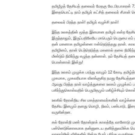
தமிழீழத் தேசியத் தலைவர் மேதகு வே.பிரபாகரன் 7
இதையொட்டி நாம் தமிழர் கட்சித் தலைவர் சீமான் 
தலைவர் பிறந்த நாள்! தமிழர் எழுச்சி நாள்!
இந்த உலகத்தின் மூத்த இனமான தமிழர் என்ற தேசி
இருந்தாலும், இருப்பதிலேயே மாபெரும் பெருமை எ
தன் மகனாக தமிழன்னை ஈன்றெடுத்தது தான். காலத்த
தமிழினம், தான் பெற்றெடுத்த மகனால் தலை நிமிர்ந்
மீண்டும் நிமிர்ந்து எழுந்த நன்னாள். நம் தேசியத்
பொன்னாள் இன்று!
இந்த உலகம் முழுக்க பரந்து வாழும் 12 கோடி தமிழ
முகமாக, முகவரியாக விளங்குகிற நமது தேசியத்த
ஆவது பிறந்த நாள் வாழ்த்துகளை உலகம் முழுக்கப் ப
பகிர்ந்துகொள்வதில் பெருமிதமும் மகிழ்ச்சியும் கொள
உலகில் தோன்றிய சில மகத்தானவர்களின் வாழ்க்கை
தேசிய இனமும் தனது மொழி, நிலம், பண்பாடு, இற
வருகின்றன.
கல் தோன்றி மண் தோன்றாக் காலத்தே வாளோடு முன்
பன்னெடுங்காலமாக தன்னுடைய தனித்துவமிக்க மொ
வரலாற்றின் வீதிகளில் நின்று போர் புரிந்து வருகிறது.