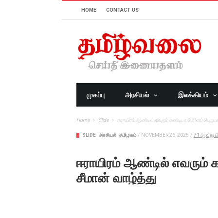
HOME
CONTACT US
முகப்பு
அரசியல்
இலக்கியம்
Home
Slide
ஈராயிரம் ஆண்டில் எவரும் கண்டிடா பேரினப் பெருமக
SLIDE
அரசியல்
தமிழகம்
/
NOVEMBER 26, 2025
/
71 ஆவது பி
ஈராயிரம் ஆண்டில் எவரும் 
சீமான் வாழ்த்து