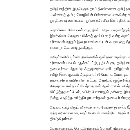
தமிழினத்தின் இருபெரும் தாய் நிலங்களான தமிழ்நாடும
அன்னைத் தமிழ் மொழியின் பிள்ளைகள் என்கின்ற உறவ
ஒத்திசைவு உணர்வால், ஒற்றைத்தேசிய இனத்தின் மக
தொன்மை மிக்க பண்பாடு, நீண்ட நெடிய வரலாற்றுத
இலக்கியச் செழுமை மிக்கத் தாய்மொழி என்ற அளப்பர
உரிமைகள் மற்றும் இறையாண்மையுடன் கூடிய ஒரு தேசம
கனன்று கொண்டிருக்கிறது.
தமிழர்களின் பூர்வீக நிலங்களில் ஒன்றான ஈழத்தாய
உரிமைகள் யாவும் மறுக்கப்பட்டு, பூர்வக் குடி தமி
தலைவர்கள் மீதும் அடக்குமுறைகள் ஏவி, தமிழர்
தமிழ் இளைஞர்கள் ஆயுதம் ஏந்தி போராட வேண்டிய நி
வல்லாதிக்க நாடுகளின் வட்டார அரசியல் சூழ்ச்ச
விடுதலை என்ற லட்சியத்தை தன் ஆன்மாவில் பதி
விட்டுத்தரமாட்டேன், உயிரே போனாலும் ,உன்னத இல
நின்று சாதித்த சரித்திர நாயகர்தான் தலைவர் மேத
அடிமை வாழ்வினும் உரிமைச் சாவு மேலானது என்ற
தந்த கரிகாலனாக, மறம் பேசியக் களத்தில், அறம் 
திகழ்கிறார்கள்.
பெருமைகளும், பெருமிதங்களும் பொங்கி நிறைந்து பூரி