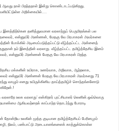
1 ஆவது நாள் பிறந்தநாள் இன்று கொண்டாடப்படுகிறது.
வெளியிட்டுள்ள அறிக்கையில்….
ய இனத்திற்கென தனித்துவமான வரலாற்றுப் பெருமிதங்கள் பல
ம் தலைவர், என்னுயிர் அண்ணன், மேதகு வே பிரபாகரன் அவர்களை‌
ின் போக்கில் அடிமைப்படுத்தப்பட்டு வீழ்த்தப்பட்ட அன்னைத்
ததுதான் நம் இனத்தின் வரலாறு. வீழ்த்தப்பட்ட தமிழ்த்தேசிய இனம்
 தலைவர், என்னுயிர் அண்ணன் மேதகு வே பிரபாகரன் பிறந்த
்த்தேசிய மக்களின் உயிராக, உணர்வாக, அறிவாக, ஆற்றலாக,
லைவர் என்னுயிர் அண்ணன் மேதகு வே.பிரபாகரன் அவர்களது 71
ரந்து வாழும் எனது உயிருக்கினிய தாய்த்தமிழ்ச் சொந்தங்களோடு
்கிறேன்.!
 வரலாறே உலக வரலாறு’ என்கிறார் புரட்சியாளர் லெனின்.ஒவ்வொரு
ையாண்மை ஆகியவற்றைக் காப்பாற்ற தொடர்ந்து போராடி
 தோன்றிய உலகின் மூத்த குடியான தமிழ்த்தேசியப் பேரினமும்
ழி, நிலம், பண்பாட்டு அடையாளங்களைக் காத்துக்கொள்ள