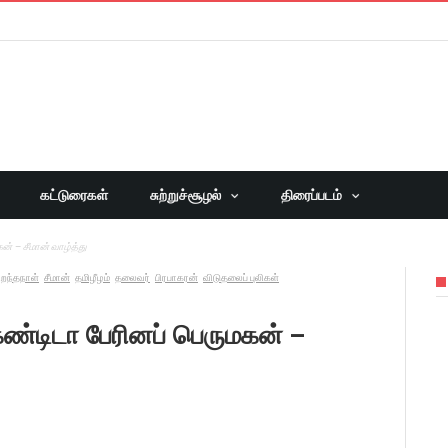
கட்டுரைகள்
சுற்றுச்சூழல்
திரைப்படம்
ன் – சீமான் வாழ்த்து
றந்தநாள்
சீமான்
தமிழீழம்
தலைவர்
பிரபாகரன்
விடுதலைப் புலிகள்
கண்டிடா பேரினப் பெருமகன் –