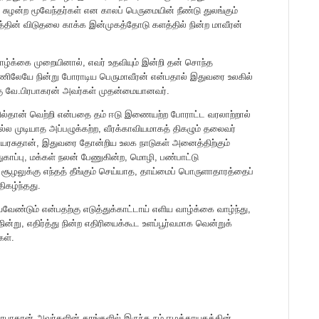
சுழன்ற மூவேந்தர்கள் என காலப் பெருமையின் நீண்டு துலங்கும்
இனத்தின் விடுதலை காக்க இன்முகத்தோடு களத்தில் நின்ற மாவீரன்
 வாழ்க்கை முறையினால், எவர் உதவியும் இன்றி தன் சொந்த
ணிலேயே நின்று போராடிய பெருமாவீரன் என்பதால் இதுவரை உலகில்
கு வே.பிரபாகரன் அவர்கள் முதன்மையானவர்.
ல்தான் வெற்றி என்பதை தம் ஈடு இணையற்ற போராட்ட வரலாற்றால்
சொல்ல முடியாத அப்பழுக்கற்ற, வீரக்காவியமாகத் திகழும் தலைவர்
ியரசுதான், இதுவரை தோன்றிய உலக நாடுகள் அனைத்திற்கும்
காப்பு, மக்கள் நலன் பேணுகின்ற, மொழி, பண்பாட்டு
் சூழலுக்கு எந்தத் தீங்கும் செய்யாத, தாய்மைப் பொருளாதாரத்தைப்
ிகழ்ந்தது.
்டும் என்பதற்கு எடுத்துக்காட்டாய் எளிய வாழ்க்கை வாழ்ந்து,
்று, எதிர்த்து நின்ற எதிரியைக்கூட உளப்பூர்வமாக வென்றுக்
கள்.
ரபாகரன் அவர்களின் கரங்களில் இருந்த நம் ஈழத்தாயகத்தின்