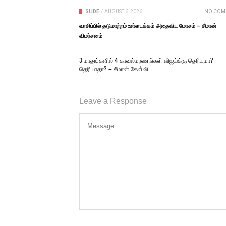
SLIDE
/
AUGUST 6, 2026
NO COM
வாசிப்பில் தடுமாற்றம் உள்ளடக்கம் அதைவிட மோசம் – சீமான்
விமர்சனம்
3 மாதங்களில் 4 காவல்மரணங்கள் விஜய்க்கு தெரியுமா?
தெரியாதா? – சீமான் கேள்வி
Leave a Response