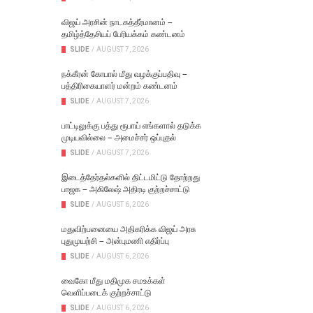
விஜய் அரசின் நாடகத்தீர்மானம் –
தமிழ்த்தேசியப் பேரியக்கம் கண்டனம்
SLIDE
/
AUGUST 7, 2026
நக்கீரன் கோபால் மீது வழக்குப்பதிவு –
பத்திரிகையாளர் மன்றம் கண்டனம்
SLIDE
/
AUGUST 7, 2026
பாட்டிலுக்கு பத்து ரூபாய் எங்களால் தடுக்க
முடியவில்லை – அமைச்சர் ஒப்புதல்
SLIDE
/
AUGUST 7, 2026
இடைத்தேர்தல்களில் திட்டமிட்டு தோற்றது
பாஜக – அகிலேஷ் அதிரடி குற்றச்சாட்டு
SLIDE
/
AUGUST 6, 2026
மதுவிற்பனையை அதிகரிக்க விஜய் அரசு
புதுமுயற்சி – அன்புமணி எதிர்ப்பு
SLIDE
/
AUGUST 6, 2026
வைகோ மீது மதிமுக சமஉக்கள்
வெளிப்படைக் குற்றச்சாட்டு
SLIDE
/
AUGUST 6, 2026