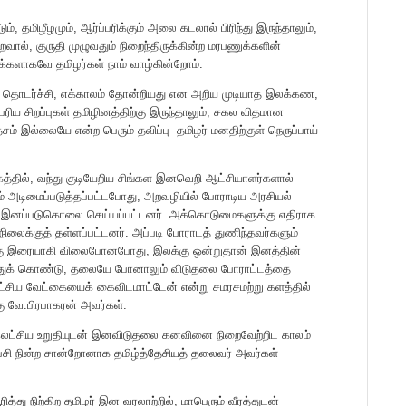
், தமிழீழமும், ஆர்ப்பரிக்கும் அலை கடலால் பிரிந்து இருந்தாலும்,
ால், குருதி முழுவதும் நிறைந்திருக்கின்ற மரபணுக்களின்
்களாகவே தமிழர்கள் நாம் வாழ்கின்றோம்.
் தொடர்ச்சி, எக்காலம் தோன்றியது என அறிய முடியாத இலக்கண,
ிய சிறப்புகள் தமிழினத்திற்கு இருந்தாலும், சகல விதமான
் இல்லையே என்ற பெரும் தவிப்பு ‌ தமிழர் மனதிற்குள் நெருப்பாய்
கத்தில், வந்து குடியேறிய சிங்கள இனவெறி ஆட்சியாளர்களால்
ழினம் அடிமைப்படுத்தப்பட்டபோது, அறவழியில் போராடிய அரசியல்
கள் இனப்படுகொலை செய்யப்பட்டனர். அக்கொடுமைகளுக்கு எதிராக
லைக்குத் தள்ளப்பட்டனர். அப்படி போராடத் துணிந்தவர்களும்
ிக்கு இரையாகி விலைபோனபோது, இலக்கு ஒன்றுதான் இனத்தின்
த்துக் கொண்டு, தலையே போனாலும் விடுதலை போராட்டத்தை
ட்சிய வேட்கையைக் கைவிடமாட்டேன் என்று சமரசமற்று களத்தில்
கு வே.பிரபாகரன் அவர்கள்.
 இலட்சிய உறுதியுடன் இனவிடுதலை கனவினை நிறைவேற்றிட காலம்
பேசி நின்ற சான்றோனாக தமிழ்த்தேசியத் தலைவர் அவர்கள்
த்து நிற்கிற தமிழர் இன வரலாற்றில், மாபெரும் வீரத்துடன்