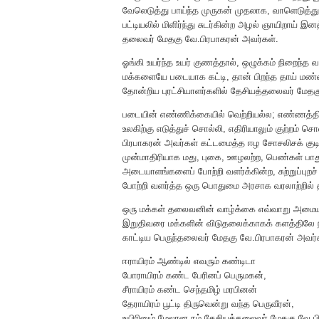
வேலெடுத்து பாய்ந்த முருகன் முதலாக, வாளெடுத்து 
பட்டியலில் மிளிர்ந்து சுடர்கின்ற அழல் ஞாயிறாய் 
தலைவர் மேதகு வே.பிரபாகரன் அவர்கள்.
ஓங்கி உயர்ந்த உயர் குணத்தால், ஒழுக்கம் நிறைந்த
மக்களையே படையாக கட்டி, தான் பிறந்த தாய் மண்
தோன்றிய புரட்சியாளர்களில் தேசியத்தலைவர் மேத
படையின் எண்ணிக்கையில் வெற்றியல்ல; எண்ணத்தி
உலகிற்கு எடுத்துச் சொல்லி, எதிரியாலும் குற்றம் 
பிரபாகரன் அவர்கள் கட்டமைத்த ஈழ சோசலிசக் குட
முன்மாதிரியாக மது, புகை, ஊழலற்ற, பெண்கள் பாது
அடையாளங்களைப் போற்றி வளர்க்கின்ற, சுற்றுப்புறச
போற்றி வளர்த்த ஒரு பொதுமை அரசாக வரலாற்றில் த
ஒரு மக்கள் தலைவனின் வாழ்க்கை எவ்வாறு அமையவேண
இறுதிவரை மக்களின் விடுதலைக்காகக் களத்திலே நின
காட்டிய பெருந்தலைவர் மேதகு வே.பிரபாகரன் அவர்
ஈராயிரம் ஆண்டில் எவரும் கண்டிடா
போராயிரம் கண்ட பேரினப் பெருமகன்,
சீராயிரம் கண்ட செந்தமிழ் மரபினன்
தேராயிரம் பூட்டி திருவென்று வந்த பெருவீரன்,
உயிரினும் மேலான நம் தேசியத்தலைவர் மேதகு வே.பி