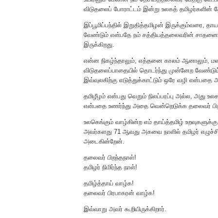
விடுதலைப் போராட்டம் இன்று உலகத் தமிழர்களின் தோள
இப்பூமிப்பந்தில் இறுதித்தமிழன் இருக்கும்வரை,
வேண்டும் என்பதே நம் சத்தியத்தலைவரின் சாதனை வ
இருக்கிறது.
என்ன நிகழ்ந்தாலும், எத்தனை காலம் ஆனாலும், ம
விடுதலைப்பாதையில் தொடர்ந்து முன்னேற வேண்டும்
இவ்வுலகிற்கு எடுத்துக்காட்டும் ஒரே வழி என்பதை அ
தமிழீழம் என்பது வெறும் நிலப்பரப்பு அல்ல, அது 
என்பதை உணர்ந்து அதை வென்றெடுக்க தலைவர் பிறந்
உலகெங்கும் வாழ்கின்ற எம் தாய்த்தமிழ் உறவுகளுக
அவர்களது 71 ஆவது அகவை நாளில் தமிழர் எழுச்சி 
அடைகின்றேன்.
தலைவர் பிறந்தநாள்!
தமிழர் நிமிர்ந்த நாள்!
தமிழ்த்தாய் வாழ்க!
தலைவர் பிரபாகரன் வாழ்க!
இவ்வாறு அவர் கூறியிருக்கிறார்.