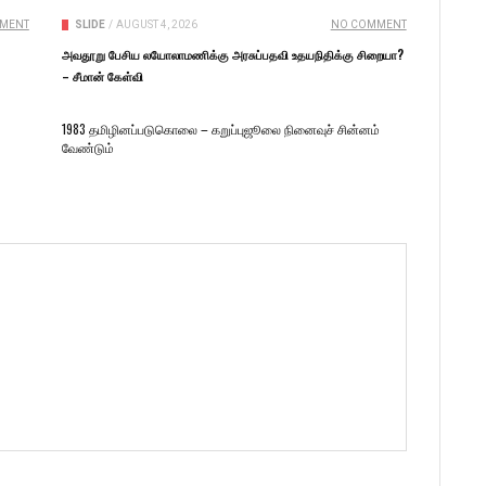
MENT
SLIDE
/
AUGUST 4, 2026
NO COMMENT
அவதூறு பேசிய லயோலாமணிக்கு அரசுப்பதவி உதயநிதிக்கு சிறையா?
– சீமான் கேள்வி
1983 தமிழினப்படுகொலை – கறுப்புஜூலை நினைவுச் சின்னம்
வேண்டும்