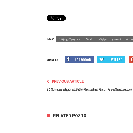
TAGS:
71 ஆவது பிறந்தநாள்
சீமான்
தமிழீழம்
தலைவர்
பிரபா
Facebook
Twitter
SHARE ON:
PREVIOUS ARTICLE
25 பேருடன் விஜய் கட்சியில் சேருகிறார் கே.ஏ. செங்கோட்டையன்
RELATED POSTS