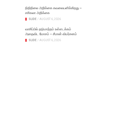
நிதிநிலை அறிக்கை கவலையளிக்கிறது –
சசிகலா அறிக்கை
SLIDE
/
AUGUST 6, 2026
வாசிப்பில் தடுமாற்றம் உள்ளடக்கம்
அதைவிட மோசம் – சீமான் விமர்சனம்
SLIDE
/
AUGUST 6, 2026