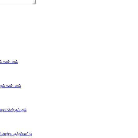
கம் கண்டனம்
ன்றம் கண்டனம்
 அமைச்சர் ஒப்புதல்
அதிரடி குற்றச்சாட்டு