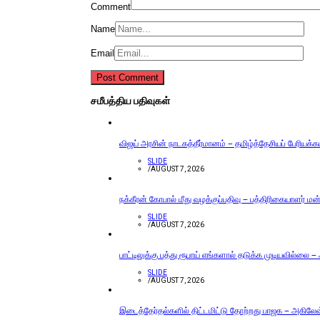
Comment
Name
Email
சமீபத்திய பதிவுகள்
விஜய் அரசின் நாடகத்தீர்மானம் – தமிழ்த்தேசியப் பேரியக்
SLIDE
/
AUGUST 7, 2026
நக்கீரன் கோபால் மீது வழக்குப்பதிவு – பத்திரிகையாளர் ம
SLIDE
/
AUGUST 7, 2026
பாட்டிலுக்கு பத்து ரூபாய் எங்களால் தடுக்க முடியவில்லை –
SLIDE
/
AUGUST 7, 2026
இடைத்தேர்தல்களில் திட்டமிட்டு தோற்றது பாஜக – அகிலேஷ் 