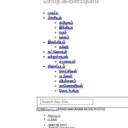
முகப்பு
அரசியல்
தமிழகம்
இந்தியா
ஈழம்
உலகம்
இலக்கியம்
கல்வி
கட்டுரைகள்
சுற்றுச்சூழல்
சமுதாயம்
திரைப்படம்
செய்திகள்
படங்கள்
விமர்சனம்
காணொளிகள்
தொடர்புக்கு
HOME
திரைப்படம்
BRINDHAAVANAM MOVIE PHOTOS
திரைப்படம்
படங்கள்
/
MAY 28, 2017