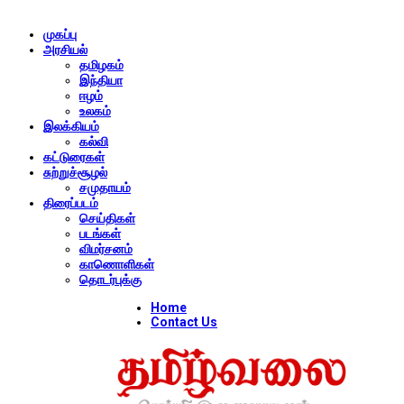
முகப்பு
அரசியல்
தமிழகம்
இந்தியா
ஈழம்
உலகம்
இலக்கியம்
கல்வி
கட்டுரைகள்
சுற்றுச்சூழல்
சமுதாயம்
திரைப்படம்
செய்திகள்
படங்கள்
விமர்சனம்
காணொளிகள்
தொடர்புக்கு
Home
Contact Us