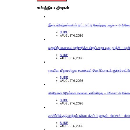
சமீபத்திய பதிவுகள்
இடைத்தேர்தல்களில் திட்டமிட்டு தோற்றது பாஜக – அகிலேஷ் 
SLIDE
/
AUGUST 6, 2026
மதுவிற்பனையை அதிகரிக்க விஜய் அரசு புதுமுயற்சி – அன்ப
SLIDE
/
AUGUST 6, 2026
வைகோ மீது மதிமுக சமஉக்கள் வெளிப்படைக் குற்றச்சாட்டு
SLIDE
/
AUGUST 6, 2026
நிதிநிலை அறிக்கை கவலையளிக்கிறது – சசிகலா அறிக்
SLIDE
/
AUGUST 6, 2026
வாசிப்பில் தடுமாற்றம் உள்ளடக்கம் அதைவிட மோசம் – சீமா
SLIDE
/
AUGUST 6, 2026