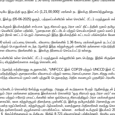
்நாடு மற்றும் கர்நாடகாவில் 1.36 கோடி மரக்கன்றுகளை விவசாயிகள் மூலம் அவர்களி
 கோடியே இருபத்தி ஒரு இலட்சம் (1,21,00,000)’ மரங்கள் நட இலக்கு நிர்ணயித்துள்ளது
 இன்று (05-06-2025) ஓசூர், பத்தலப்பள்ளியில் உள்ள செயின்ட் பீட்டர் மருத்துவக் 
ூக்குரல் இயக்கத்தின் சார்பாக ‘ஒரு கிராமம் ஒரு அரச மரம்’ திட்டத்தின் மூலம் தம
 வெளியிட்டுள்ள பதிவில், ”முறையான திட்டமிடல் மற்றும் செயல்பாடுகள் மூலம் வளம்
மற்றும் நீரால் ஊட்டம் பெறும் அனைவரும் இந்த இயக்கத்தில் கட்டாயம் பங்கெடுக்க வேண்
000 ஏக்கர் பரப்பளவு கொண்ட விவசாய நிலங்களில் 1.36 கோடி மரக்கன்றுகள் நடப்பட்டு
ள் மற்றும் பொதுமக்கள் கடந்த ஆண்டு இந்த சுற்றுச்சூழல் பணியில் தங்களை ஈடுபடுத்
களை விவசாய நிலங்களில் நட இலக்கு நிர்ணயம் செய்யப்பட்டு உள்ளது.
்ளியில் உள்ள செயின்ட் பீட்டர் மருத்துவக் கல்லூரியில் நடைபெற்றது. இதில் கிருஷ்
ிறப்பு விருந்தினர்களாக கலந்து கொண்டனர்.
ுநர் ஆனந்த் எத்திராஜலு கூறுகையில், “UNFCCC இன் COP29 மற்றும் UNCCD இன் COP
சதவீதத்திற்கும் குறைவாகவே விவசாயம் மற்றும் உணவு அமைப்புகளை அடைகிறது என்ப
 சார்ந்த விவசாயம் மூலம் மண் புத்துயிர் பெறுவதற்கு அதிக கவனமும் முதலீடும் அவ
சாயிகளிடம் கொண்டு சேர்த்து வருகிறது. அதனுடன் கூடுதலாக பேரூர் ஆதீனத்துடன் இ
்களிலும் அரச மரங்களை நடுவதை இலக்காகக் கொண்டு “ஒரு கிராமம் ஒரு அரச மரம்” என
ோவை மற்றும் ஈரோடு மாவட்டங்களில் உள்ள ஒவ்வொரு கிராமத்திலும் அரச மரக்கன்றுகள
் வகையில், உலக சுற்றுச்சூழல் தினத்தை முன்னிட்டு, இன்று தமிழகத்தில் அனைத்து மா
டமன்ற உறுப்பினர்கள், சுற்றுச்சூழல் ஆர்வலர்கள், வனத்துறை அதிகாரிகள் கலந்து கொ
்த தன்னார்வலர் குழுக்களால் பராமரிக்கப்பட உள்ளன. காவேரி கூக்குரல் இயக்கம் 20
் 6 நிகழ்ச்சிகளையும் நடத்தியது. இதில் 8,721 விவசாயிகள் பங்கேற்றனர். தேசிய