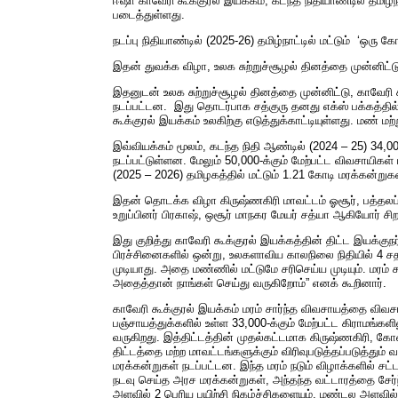
ஈஷா காவேரி கூக்குரல் இயக்கம், கடந்த நிதியாண்டில் தமிழ
படைத்துள்ளது.
நடப்பு நிதியாண்டில் (2025-26) தமிழ்நாட்டில் மட்டும் ‘ஒரு
இதன் துவக்க விழா, உலக சுற்றுச்சூழல் தினத்தை முன்னிட்டு,
இதனுடன் உலக சுற்றுச்சூழல் தினத்தை முன்னிட்டு, காவேரி க
நடப்பட்டன. இது தொடர்பாக சத்குரு தனது எக்ஸ் பக்கத்தில்
கூக்குரல் இயக்கம் உலகிற்கு எடுத்துக்காட்டியுள்ளது. மண் 
இவ்வியக்கம் மூலம், கடந்த நிதி ஆண்டில் (2024 – 25) 34,
நடப்பட்டுள்ளன. மேலும் 50,000-க்கும் மேற்பட்ட விவசாயிக
(2025 – 2026) தமிழகத்தில் மட்டும் 1.21 கோடி மரக்கன்று
இதன் தொடக்க விழா கிருஷ்ணகிரி மாவட்டம் ஓசூர், பத்தலப்பள
உறுப்பினர் பிரகாஷ், ஒசூர் மாநகர மேயர் சத்யா ஆகியோர் ச
இது குறித்து காவேரி கூக்குரல் இயக்கத்தின் திட்ட இயக்க
பிரச்சினைகளில் ஒன்று, உலகளாவிய காலநிலை நிதியில் 4 
முடியாது. அதை மண்ணில் மட்டுமே சரிசெய்ய முடியும். மரம்
அதைத்தான் நாங்கள் செய்து வருகிறோம்” எனக் கூறினார்.
காவேரி கூக்குரல் இயக்கம் மரம் சார்ந்த விவசாயத்தை விவ
பஞ்சாயத்துக்களில் உள்ள 33,000-க்கும் மேற்பட்ட கிராமங
வருகிறது. இத்திட்டத்தின் முதல்கட்டமாக கிருஷ்ணகிரி, க
திட்டத்தை மற்ற மாவட்டங்களுக்கும் விரிவுபடுத்தப்படுத்தும
மரக்கன்றுகள் நடப்பட்டன. இந்த மரம் நடும் விழாக்களில் சட்
நடவு செய்த அரச மரக்கன்றுகள், அந்தந்த வட்டாரத்தை சேர்ந
அளவில் 2 பெரிய பயிற்சி நிகழ்ச்சிகளையும், மண்டல அளவில