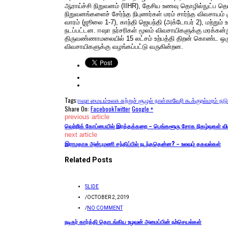
ஆராய்ச்சி நிறுவனம் (IIHR), தேசிய உணவு தொழில்நுட்ப தொழ
நிறுவனங்களைச் சேர்ந்த நிபுணர்கள் மரம் சார்ந்த விவசாயம்
வாரம் (ஜூலை 1-7), காந்தி ஜெயந்தி (அக்டோபர் 2), மற்றும் உ
நடப்பட்டன. ஈஷா நர்சரிகள் மூலம் விவசாயிகளுக்கு மரக்கன்ற
திருவண்ணாமலையில் 15 லட்சம் உற்பத்தி திறன் கொண்ட ஒரு நர்
விவசாயிகளுக்கு வழங்கப்பட்டு வருகின்றன.
Tags:
ஈஷா மையம்
உலக சுற்றுச் சூழல் நாள்
காவேரி கூக்குரல்
மரம் ந
Share On:
Facebook
Twitter
Google +
previous article
வெற்றிக் கோப்பையில் இரத்தக்கறை – பெங்களூரு சோக நிகழ்வுகள் வி
next article
இராமதாசு அன்புமணி சந்திப்பில் நடந்ததென்ன? – உலவும் தகவல்கள்
Related Posts
SLIDE
/
OCTOBER 2, 2019
/
NO COMMENT
நடிகர் கார்த்தி தொடங்கிய உழவன் அமைப்பின் நற்செயல்கள்