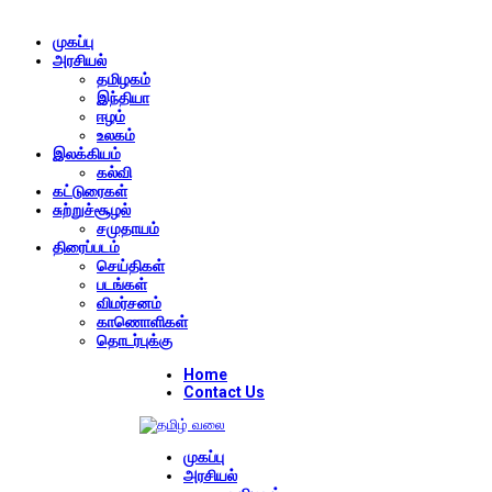
முகப்பு
அரசியல்
தமிழகம்
இந்தியா
ஈழம்
உலகம்
இலக்கியம்
கல்வி
கட்டுரைகள்
சுற்றுச்சூழல்
சமுதாயம்
திரைப்படம்
செய்திகள்
படங்கள்
விமர்சனம்
காணொளிகள்
தொடர்புக்கு
Home
Contact Us
முகப்பு
அரசியல்