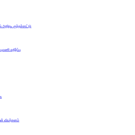
அதிரடி குற்றச்சாட்டு
ுமணி எதிர்ப்பு
கை
ன் விமர்சனம்