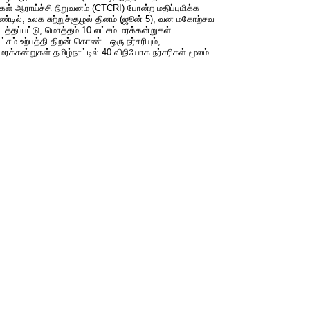
ள் ஆராய்ச்சி நிறுவனம் (CTCRI) போன்ற மதிப்புமிக்க
ஆண்டில், உலக சுற்றுச்சூழல் தினம் (ஜூன் 5), வன மகோற்சவ
நடத்தப்பட்டு, மொத்தம் 10 லட்சம் மரக்கன்றுகள்
சம் உற்பத்தி திறன் கொண்ட ஒரு நர்சரியும்,
ரக்கன்றுகள் தமிழ்நாட்டில் 40 விநியோக நர்சரிகள் மூலம்