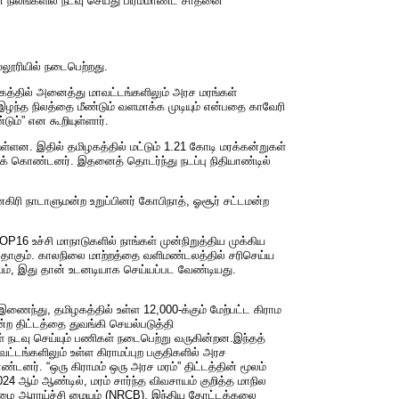
ன் நிலங்களில் நடவு செய்து பிரம்மாண்ட சாதனை
.
கல்லூரியில் நடைபெற்றது.
ிழகத்தில் அனைத்து மாவட்டங்களிலும் அரச மரங்கள்
 இழந்த நிலத்தை மீண்டும் வளமாக்க முடியும் என்பதை காவேரி
டும்” என கூறியுள்ளார்.
ள்ளன. இதில் தமிழகத்தில் மட்டும் 1.21 கோடி மரக்கன்றுகள்
திக் கொண்டனர். இதனைத் தொடர்ந்து நடப்பு நிதியாண்டில்
ணகிரி நாடாளுமன்ற உறுப்பினர் கோபிநாத், ஓசூர் சட்டமன்ற
16 உச்சி மாநாடுகளில் நாங்கள் முன்நிறுத்திய முக்கிய
தாகும். காலநிலை மாற்றத்தை வளிமண்டலத்தில் சரிசெய்ய
சியம், இது தான் உடனடியாக செய்யப்பட வேண்டியது.
ணைந்து, தமிழகத்தில் உள்ள 12,000-க்கும் மேற்பட்ட கிராம
்ற திட்டத்தை துவங்கி செயல்படுத்தி
் நடவு செய்யும் பணிகள் நடைபெற்று வருகின்றன.இந்தத்
வட்டங்களிலும் உள்ள கிராமப்புற பகுதிகளில் அரச
ண்டனர். “ஒரு கிராமம் ஒரு அரச மரம்” திட்டத்தின் மூலம்
24 ஆம் ஆண்டில், மரம் சார்ந்த விவசாயம் குறித்த மாநில
 வாழை ஆராய்ச்சி மையம் (NRCB), இந்திய தோட்டக்கலை