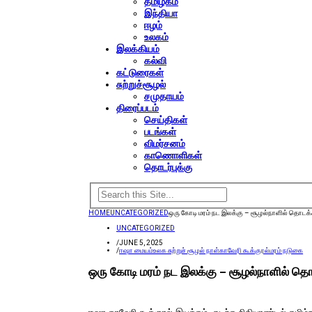
தமிழகம்
இந்தியா
ஈழம்
உலகம்
இலக்கியம்
கல்வி
கட்டுரைகள்
சுற்றுச்சூழல்
சமுதாயம்
திரைப்படம்
செய்திகள்
படங்கள்
விமர்சனம்
காணொளிகள்
தொடர்புக்கு
HOME
UNCATEGORIZED
ஒரு கோடி மரம் நட இலக்கு – சூழல்நாளில் தொடக்
UNCATEGORIZED
/
JUNE 5, 2025
/
ஈஷா மையம்
உலக சுற்றுச் சூழல் நாள்
காவேரி கூக்குரல்
மரம் நடுகை
ஒரு கோடி மரம் நட இலக்கு – சூழல்நாளில் தொ