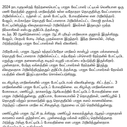
2024 நாடாளுமன்றத் தேர்தலையொட்டி பாஜக வேட்பாளர் பட்டியல் வெளியான ஒரு
மணி நேரத்தில் குஜராத் மாநிலத்தில் உள்ள வதோதரா தொகுதிக்கு வேட்பாளராக
அறிவிக்கப்பட்ட ரஞ்சன் பட் தான் போட்டியிட போவதில்லை என அறிவித்தார்.
மேலும், சபர்காந்தா தொகுதி வேட்பாளராக அறிவிக்கப்பட்ட பிகாஜி தாக்கூர்
போட்டியிலிருந்து விலகுவதாகவும் அறிவித்தார். இவர்கள் இருவரும் மூத்த
நிர்வாகிகள் என்பது குறிப்பிடத்தக்கது.
கடந்த 30 ஆண்டுகளாகப் பாஜக ஆட்சி புரியும் மாநிலமாக குஜராத் இருக்கிறது.
மேலும், பிரதமர் மோடி அங்கு முதல்வராக இருந்தார். இந்த நிலையில், அங்கு
அடுத்தடுத்து பாஜக வேட்பாளர்கள் சிலர் விலகினர்.
அதேபோல், பாஜக ஆளும் உத்தரப்பிரதேச மாநிலம் கான்பூர் பாஜக மக்களவைத்
தொகுதி வேட்பாளராக அறிவிக்கப்பட்ட சத்யதேவ் பச்சௌரி தேர்தலில் போட்டியிட
மறுத்து பாஜக தலைமைக்கு கடிதம் எழுதி பரபரப்பை எற்படுத்தி இருக்கிறார்.
முன்னதாக, மேற்கு வங்கத்தில் பாஜக வேட்பாளர்கள் தேர்தலில் இருந்து
விலகுவதாக அறிவித்திருந்ததும் குறிப்பிடத்தக்கது. பாஜக வேட்பாளர்கள் தோல்வி
பயத்தில் விலகி இருப்பதாகவே சொல்லப்படுகிறது.
வடகிழக்கு மாநிலங்களில் பாஜக போட்டியிடாமல் விலகியுள்ளது. கிட்டத்தட்ட 3
மாநிலங்களில் பாஜக போட்டியிடப் போவதில்லை. வடகிழக்கு மாநிலங்களான
மேகாலயா, மணிப்பூர், நாகலாந்து ஆகியவற்றில் போட்டியிடப் போவதில்லை என
பாஜக அறிவித்துள்ளது. குறிப்பாக, மேகாலயாவில் 2 தொகுதிகள், மணிப்பூரில் 1
தொகுதி மற்றும் நாகலாந்தில் ஒரு தொகுதியில் பாஜக களம் காணவில்லை.
அதற்குப் பதிலாக மாநில கட்சிகளுக்கு ஆதரவை மட்டும் தெரிவித்துள்ளது.
மணிப்பூரில் பாஜக ஆட்சி நடக்கிறது. மணிப்பூர் கலவரத்துக்கு ஆளும் பாஜகதான்
காரணம் எனக் குற்றச்சாட்டை முன்வைத்து மக்கள் எதிர்ப்பு தெரிவித்ததை
அடுத்து அங்கு போட்டியிடப் போவதில்லை என பாஜக அறிவித்துள்ளதாக
விமர்சகர்கள் கூறுகின்றனர்.