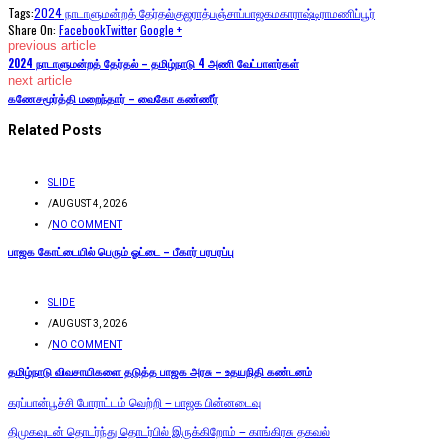
Tags:
2024 நாடாளுமன்றத் தேர்தல்
குஜராத்
பஞ்சாப்
பாஜக
மகாராஷ்டிரா
மணிப்பூர்
Share On:
Facebook
Twitter
Google +
previous article
2024 நாடாளுமன்றத் தேர்தல் – தமிழ்நாடு 4 அணி வேட்பாளர்கள்
next article
கணேசமூர்த்தி மறைந்தார் – வைகோ கண்ணீர்
Related Posts
SLIDE
/
AUGUST 4, 2026
/
NO COMMENT
பாஜக கோட்டையில் பெரும் ஓட்டை – பீகார் பரபரப்பு
SLIDE
/
AUGUST 3, 2026
/
NO COMMENT
தமிழ்நாடு விவசாயிகளை தடுத்த பாஜக அரசு – உதயநிதி கண்டனம்
கரப்பான்பூச்சி போராட்டம் வெற்றி – பாஜக பின்னடைவு
திமுகவுடன் தொடர்ந்து தொடர்பில் இருக்கிறோம் – காங்கிரசு தகவல்