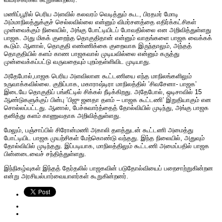
மணிப்பூரில் பெரிய அளவில் கலவரம் வெடித்தும் கூட, பிரதமர் மோடி
அம்மாநிலத்துக்குச் செல்லவில்லை என்னும் விமர்சனத்தை எதிர்க்கட்சிகள்
முன்வைக்கும் நிலையில், அங்கு போட்டியிடப் போவதில்லை என அறிவித்துள்ளது
பாஜக. அது மிகக் குறைந்த தொகுதிதான் என்னும் வாதங்களை பாஜக வைக்கக்
கூடும். ஆனால், தொகுதி எண்ணிக்கை குறைவாக இருந்தாலும், அந்தத்
தொகுதியில் களம் காண பாஜகவால் முடியவில்லை என்னும் கருத்து
முன்வைக்கப்பட்டு வருவதையும் புறம்தள்ளிவிட முடியாது.
அதேபோல்,பாஜக பெரிய அளவிலான கூட்டணியை எந்த மாநிலங்களிலும்
உருவாக்கவில்லை. குறிப்பாக, மகாராஷ்டிரா மாநிலத்தில் ’சிவசேனா- பாஜக’
இடையே தொகுதிப் பங்கீட்டில் சிக்கல் நீடிக்கிறது. அதேபோல், ஒடிசாவில் 15
ஆண்டுகளுக்குப் பின்பு ’பிஜு ஜனதா தளம் – பாஜக கூட்டணி’ இறுதியாகும் என
சொல்லப்பட்டது. ஆனால், பேச்சுவார்த்தைத் தோல்வியில் முடிந்து, அங்கு பாஜக
தனித்து களம் காணுவதாக அறிவித்துள்ளது.
மேலும், பஞ்சாப்பில் சிரோன்மணி அகாலி தளத்துடன் கூட்டணி அமைத்து
போட்டியிட பாஜக முயற்சிகள் மேற்கொண்டு வந்தது. இந்த நிலையில், அதுவும்
தோல்வியில் முடிந்தது. இப்படியாக, மாநிலத்திலும் கூட்டணி அமைப்பதில் பாஜக
பின்னடைவைச் சந்தித்துள்ளது.
இந்நிகழ்வுகள் இந்தத் தேர்தலில் பாஜகவின் படுதோல்வியைப் பறைசாற்றுகின்றன
என்று அரசியல்பார்வையாளர்கள் கூறுகின்றனர்.