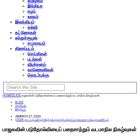
தமிழகம்
இந்தியா
ஈழம்
உலகம்
இலக்கியம்
கல்வி
கட்டுரைகள்
சுற்றுச்சூழல்
சமுதாயம்
திரைப்படம்
செய்திகள்
படங்கள்
விமர்சனம்
காணொளிகள்
தொடர்புக்கு
HOME
SLIDE
பாஜகவின் படுதோல்வியைப் பறைசாற்றும் வடமாநில நிகழ்வுகள்
SLIDE
அரசியல்
இந்தியா
/
MARCH 27, 2024
/
2024 நாடாளுமன்றத் தேர்தல்
குஜராத்
பஞ்சாப்
பாஜக
மகாராஷ்டிரா
மணிப்பூர்
பாஜகவின் படுதோல்வியைப் பறைசாற்றும் வடமாநில நிகழ்வுகள்