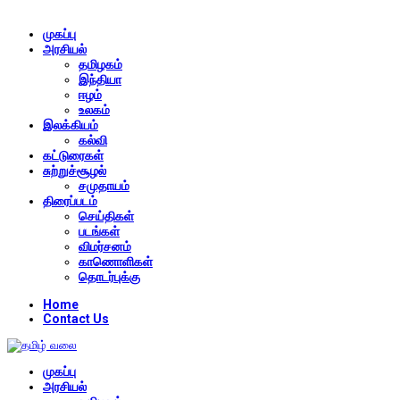
முகப்பு
அரசியல்
தமிழகம்
இந்தியா
ஈழம்
உலகம்
இலக்கியம்
கல்வி
கட்டுரைகள்
சுற்றுச்சூழல்
சமுதாயம்
திரைப்படம்
செய்திகள்
படங்கள்
விமர்சனம்
காணொளிகள்
தொடர்புக்கு
Home
Contact Us
முகப்பு
அரசியல்