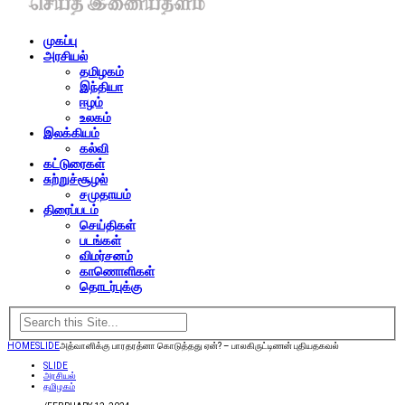
முகப்பு
அரசியல்
தமிழகம்
இந்தியா
ஈழம்
உலகம்
இலக்கியம்
கல்வி
கட்டுரைகள்
சுற்றுச்சூழல்
சமுதாயம்
திரைப்படம்
செய்திகள்
படங்கள்
விமர்சனம்
காணொளிகள்
தொடர்புக்கு
HOME
SLIDE
அத்வானிக்கு பாரதரத்னா கொடுத்தது ஏன்? – பாலகிருட்டிணன் புதியதகவல்
SLIDE
அரசியல்
தமிழகம்