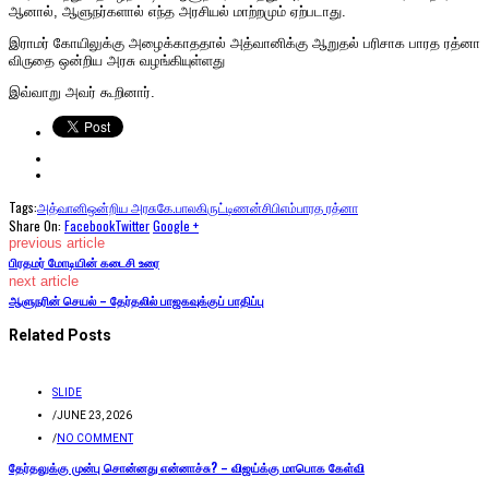
ஆனால், ஆளுநர்களால் எந்த அரசியல் மாற்றமும் ஏற்படாது.
இராமர் கோயிலுக்கு அழைக்காததால் அத்வானிக்கு ஆறுதல் பரிசாக பாரத ரத்னா
விருதை ஒன்றிய அரசு வழங்கியுள்ளது
இவ்வாறு அவர் கூறினார்.
Tags:
அத்வானி
ஒன்றிய அரசு
கே.பாலகிருட்டிணன்
சிபிஎம்
பாரத ரத்னா
Share On:
Facebook
Twitter
Google +
previous article
பிரதமர் மோடியின் கடைசி உரை
next article
ஆளுநரின் செயல் – தேர்தலில் பாஜகவுக்குப் பாதிப்பு
Related Posts
SLIDE
/
JUNE 23, 2026
/
NO COMMENT
தேர்தலுக்கு முன்பு சொன்னது என்னாச்சு? – விஜய்க்கு மாபொக கேள்வி