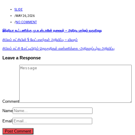
SLIDE
/
MAY 26, 2026
/
NO COMMENT
இந்தியா கூட்டணிக்கு மு.க.ஸ்டாலின் தலைவர் – அதிரடி மாற்றம் வருகிறது
சிபிஎம் கட்சியின் 5 வேட்பாளர்கள் அறிவிப்பு – விவரம்
சிபிஎம் கட்சி போட்டியிடும் தொகுதிகள் எண்ணிக்கை -அதிகாரப்பூர்வ அறிவிப்பு
Leave a Response
Comment
Name
Email