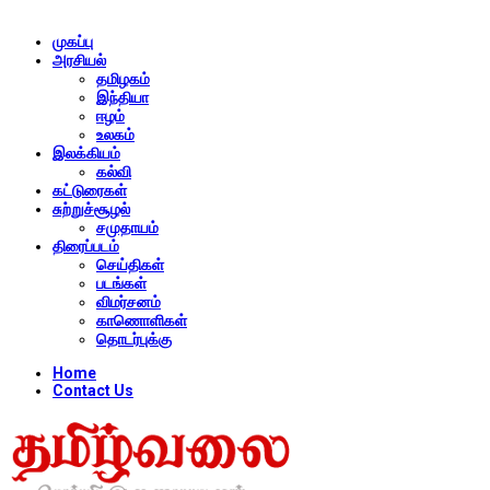
முகப்பு
அரசியல்
தமிழகம்
இந்தியா
ஈழம்
உலகம்
இலக்கியம்
கல்வி
கட்டுரைகள்
சுற்றுச்சூழல்
சமுதாயம்
திரைப்படம்
செய்திகள்
படங்கள்
விமர்சனம்
காணொளிகள்
தொடர்புக்கு
Home
Contact Us