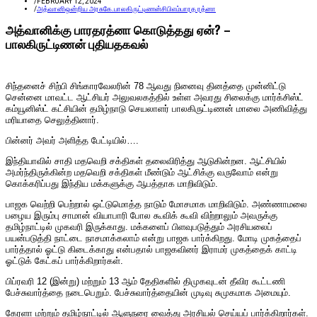
/
FEBRUARY 12, 2024
/
அத்வானி
ஒன்றிய அரசு
கே.பாலகிருட்டிணன்
சிபிஎம்
பாரத ரத்னா
அத்வானிக்கு பாரதரத்னா கொடுத்தது ஏன்? –
பாலகிருட்டிணன் புதியதகவல்
சிந்தனைச் சிற்பி சிங்காரவேலரின் 78 ஆவது நினைவு தினத்தை முன்னிட்டு
சென்னை மாவட்ட ஆட்சியர் அலுவலகத்தில் உள்ள அவரது சிலைக்கு மார்க்சிஸ்ட்
கம்யூனிஸ்ட் கட்சியின் தமிழ்நாடு செயலாளர் பாலகிருட்டிணன் மாலை அணிவித்து
மரியாதை செலுத்தினார்.
பின்னர் அவர் அளித்த பேட்டியில்….
இந்தியாவில் சாதி மதவெறி சக்திகள் தலைவிரித்து ஆடுகின்றன. ஆட்சியில்
அமர்ந்திருக்கின்ற மதவெறி சக்திகள் மீண்டும் ஆட்சிக்கு வருவோம் என்று
கொக்கரிப்பது இந்திய மக்களுக்கு ஆபத்தாக மாறிவிடும்.
பாஜக வெற்றி பெற்றால் ஒட்டுமொத்த நாடும் மோசமாக மாறிவிடும். அண்ணாமலை
பழைய இரும்பு சாமான் வியாபாரி போல கூவிக் கூவி விற்றாலும் அவருக்கு
தமிழ்நாட்டில் முகவரி இருக்காது. மக்களைப் பிளவுபடுத்தும் அரசியலைப்
பயன்படுத்தி நாட்டை நாசமாக்கலாம் என்று பாஜக பார்க்கிறது. மோடி முகத்தைப்
பார்த்தால் ஓட்டு கிடைக்காது என்பதால் பாஜகவினர் இராமர் முகத்தைக் காட்டி
ஓட்டுக் கேட்கப் பார்க்கிறார்கள்.
பிப்ரவரி 12 (இன்று) மற்றும் 13 ஆம் தேதிகளில் திமுகவுடன் தீவிர கூட்டணி
பேச்சுவார்த்தை நடைபெறும். பேச்சுவார்த்தையின் முடிவு சுமுகமாக அமையும்.
கேரளா மற்றும் தமிழ்நாட்டில் ஆளுநரை வைத்து அரசியல் செய்யப் பார்க்கிறார்கள்.