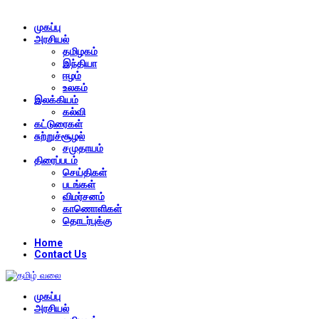
முகப்பு
அரசியல்
தமிழகம்
இந்தியா
ஈழம்
உலகம்
இலக்கியம்
கல்வி
கட்டுரைகள்
சுற்றுச்சூழல்
சமுதாயம்
திரைப்படம்
செய்திகள்
படங்கள்
விமர்சனம்
காணொளிகள்
தொடர்புக்கு
Home
Contact Us
முகப்பு
அரசியல்