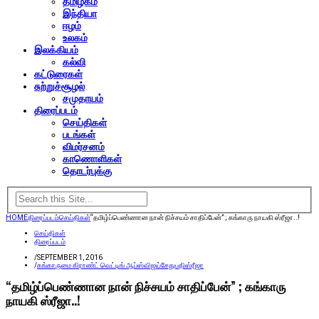
தமிழகம்
இந்தியா
ஈழம்
உலகம்
இலக்கியம்
கல்வி
கட்டுரைகள்
சுற்றுச்சூழல்
சமுதாயம்
திரைப்படம்
செய்திகள்
படங்கள்
விமர்சனம்
காணொளிகள்
தொடர்புக்கு
HOME
திரைப்படம்
செய்திகள்
“தமிழ்ப்பெண்ணான நான் நிச்சயம் சாதிப்பேன்” ; கங்காரு நாயகி ஸ்ரீஜா..!
செய்திகள்
திரைப்படம்
/
SEPTEMBER 1, 2016
/
கங்காரு
மை கிராண்ட் வெட்டிங் ஆப்ஸ்
விஜய்சேதுபதி
ஸ்ரீஜா
“தமிழ்ப்பெண்ணான நான் நிச்சயம் சாதிப்பேன்” ; கங்காரு
நாயகி ஸ்ரீஜா..!