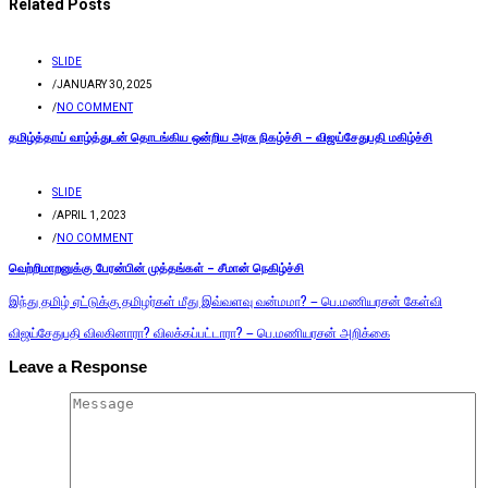
Related Posts
SLIDE
/
JANUARY 30, 2025
/
NO COMMENT
தமிழ்த்தாய் வாழ்த்துடன் தொடங்கிய ஒன்றிய அரசு நிகழ்ச்சி – விஜய்சேதுபதி மகிழ்ச்சி
SLIDE
/
APRIL 1, 2023
/
NO COMMENT
வெற்றிமாறனுக்கு பேரன்பின் முத்தங்கள் – சீமான் நெகிழ்ச்சி
இந்து தமிழ் ஏட்டுக்கு தமிழர்கள் மீது இவ்வளவு வன்மமா? – பெ.மணியரசன் கேள்வி
விஜய்சேதுபதி விலகினாரா? விலக்கப்பட்டாரா? – பெ.மணியரசன் அறிக்கை
Leave a Response