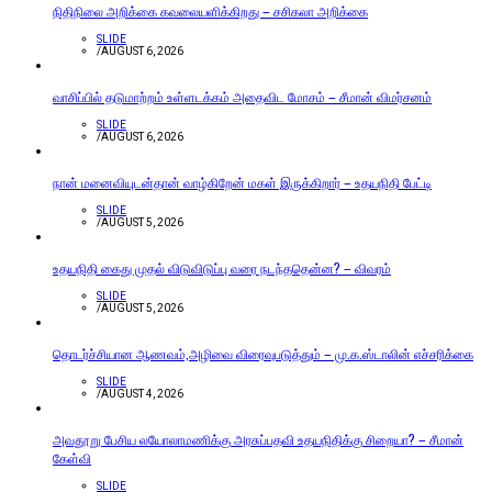
நிதிநிலை அறிக்கை கவலையளிக்கிறது – சசிகலா அறிக்கை
SLIDE
/
AUGUST 6, 2026
வாசிப்பில் தடுமாற்றம் உள்ளடக்கம் அதைவிட மோசம் – சீமான் விமர்சனம்
SLIDE
/
AUGUST 6, 2026
நான் மனைவியுடன்தான் வாழ்கிறேன் மகள் இருக்கிறார் – உதயநிதி பேட்டி
SLIDE
/
AUGUST 5, 2026
உதயநிதி கைது முதல் விடுவிடுப்பு வரை நடந்ததென்ன? – விவரம்
SLIDE
/
AUGUST 5, 2026
தொடர்ச்சியான ஆணவம்,அழிவை விரைவுபடுத்தும் – மு.க.ஸ்டாலின் எச்சரிக்கை
SLIDE
/
AUGUST 4, 2026
அவதூறு பேசிய லயோலாமணிக்கு அரசுப்பதவி உதயநிதிக்கு சிறையா? – சீமான்
கேள்வி
SLIDE