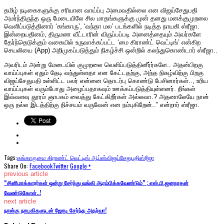
தமிழ் நடிகைகளுக்கு சரியான வாய்ப்பு அமைவதில்லை என விஜய்சேதுபதி
அமர்ந்திருந்த ஒரு மேடையிலே சில மாதங்களுக்கு முன் தனது மனக்குமுறலை
வெளிப்படுத்தினார் ‘கங்காரு’, ‘வந்தா மல’ படங்களில் நடித்த நாயகி ஸ்ரீஜா.
இன்றையதினம், திருமண வீட்டாரின் விருப்பப்படி அனைத்தையும் அவர்களே
தேர்ந்தெடுக்கும் வகையில் உருவாக்கப்பட்ட ‘மை கிராண்ட் வெட்டிங்’ என்கிற
செயலியை (App) அறிமுகப்படுத்தும் நிகழ்ச்சி ஒன்றில் கலந்துகொண்டார் ஸ்ரீஜா..
அவரிடம் அன்று மேடையில் குமுறலை வெளிப்படுத்தினீர்ர்களே.. அதன்பிறகு
வாய்ப்புகள் ஏதும் தேடி வந்துள்ளதா என கேட்டதற்கு, அந்த நிகழ்விற்கு பிறகு
விஜய்சேதுபதி உள்ளிட்ட பலர் என்னை தொடர்பு கொண்டு பேசினார்கள்.., உரிய
வாய்ப்புகள் வரும்போது அழைப்பதாகவும் ஊக்கப்படுத்தியுள்ளனர். நீங்கள்
இவ்வளவு தூரம் ஞாபகம் வைத்து கேட்கிறீர்கள் அல்லவா.? அதனாலேயே நான்
ஒரு நல்ல இடத்திற்கு நிச்சயம் வருவேன் என நம்புகிறேன்..” என்றார் ஸ்ரீஜா.
Tags:
கங்காரு
மை கிராண்ட் வெட்டிங் ஆப்ஸ்
விஜய்சேதுபதி
ஸ்ரீஜா
Share On:
Facebook
Twitter
Google +
previous article
“சினிமாக்காரர்கள் ஒன்று சேர்ந்து வங்கி ஆரம்பிக்கவேண்டும்” ; எஸ்.பி.ஜனநாதன்
வேண்டுகோள்..!
next article
நான்கு நாயகிகளுடன் ஜோடி சேர்ந்த அதர்வா!