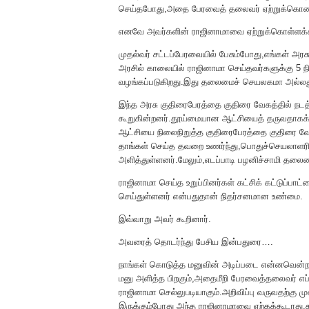
செய்தபோது,அதை பேரவைத் தலைவர் ஏற்றுக்கொண்டத
எனவே அவர்களின் ராஜினாமாவை ஏற்றுக்கொள்ளக்கூட
முதல்வர் சட்டப்பேரவையில் பேசும்போது,எங்கள் அரச
அரசில் காலையில் ராஜினாமா செய்தவர்களுக்கு 5 நிம
வழங்கப்படுகிறது.இது தலைமைச் செயலகமா அல்லத
இந்த அரசு குதிரைபேரத்தை குதிரை வேகத்தில் நடத
கூறுகின்றனர்.தூய்மையான ஆட்சியைத் தருவதாகக்
ஆட்சியை நிலைநிறுத்த குதிரைபேரத்தை குதிரை வேகத்
தாங்கள் செய்த தவறை உணர்ந்து,பொதுச்செயலாளரிட
அளித்துள்ளனர்.மேலும்,எடப்பாடி பழனிச்சாமி தலை
ராஜினாமா செய்த உறுப்பினர்கள் கட்சிக் கட்டுப்பாட
செய்துள்ளனர் என்பதுதான் நிதர்சனமான உண்மை.
இவ்வாறு அவர் கூறினார்.
அவரைத் தொடர்ந்து பேசிய இன்பதுரை….
நாங்கள் கொடுத்த மனுவின் அடிப்படை என்னவென்றால
மனு அளித்த பிறகும்,அதைமீறி பேரவைத்தலைவர் எப்பட
ராஜினாமா செல்லுபடியாகும்.அறிவிப்பு வருவதற்கு மு
இருக்கும்போது அந்த ராஜினாமாவை ஏற்கக்கூடாது.