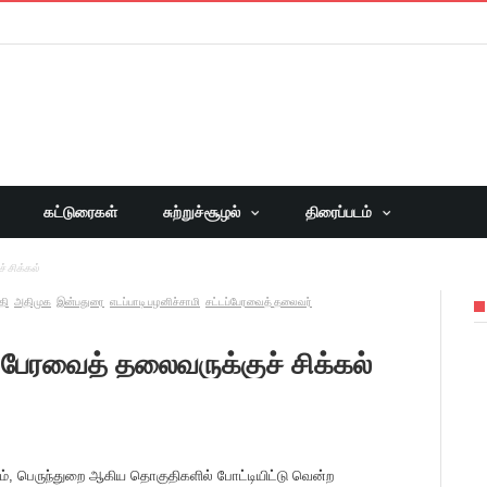
கட்டுரைகள்
சுற்றுச்சூழல்
திரைப்படம்
 சிக்கல்
தி
அதிமுக
இன்பதுரை
எடப்பாடி பழனிச்சாமி
சட்டப்பேரவைத் தலைவர்
 பேரவைத் தலைவருக்குச் சிக்கல்
ரம், பெருந்துறை ஆகிய தொகுதிகளில் போட்டியிட்டு வென்ற