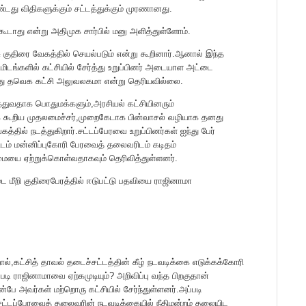
ு விதிகளுக்கும் சட்டத்துக்கும் முரணானது.
ாது என்று அதிமுக சார்பில் மனு அளித்துள்ளோம்.
ு குதிரை வேகத்தில் செயல்படும் என்று கூறினார்.ஆனால் இந்த
ிடங்களில் கட்சியில் சேர்த்து உறுப்பினர் அடையாள அட்டை
ு தவெக கட்சி அலுவலகமா என்று தெரியவில்லை.
்துவதாக பொதுமக்களும்,அரசியல் கட்சியினரும்
 கூறிய முதலமைச்சர்,முறைகேடாக பின்வாசல் வழியாக தனது
தில் நடத்துகிறார்.சட்டப்பேரவை உறுப்பினர்கள் ஐந்து பேர்
ம் மன்னிப்புகோரி பேரவைத் தலைவரிடம் கடிதம்
மையை ஏற்றுக்கொள்வதாகவும் தெரிவித்துள்ளனர்.
்டை மீறி குதிரைபேரத்தில் ஈடுபட்டு பதவியை ராஜினாமா
்,கட்சித் தாவல் தடைச்சட்டத்தின் கீழ் நடவடிக்கை எடுக்கக்கோரி
ி ராஜினாமாவை ஏற்கமுடியும்? அறிவிப்பு வந்த பிறகுதான்
ன்பே அவர்கள் மற்றொரு கட்சியில் சேர்ந்துள்ளனர்.அப்படி
சட்டப்பேரவைத் தலைவரின் நடவடிக்கையில் நீதிமன்றம் தலையிட