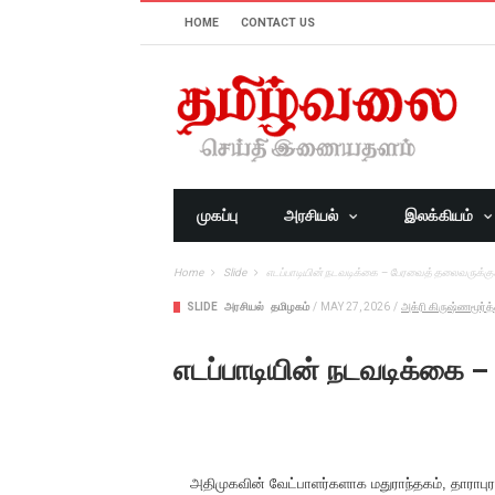
HOME
CONTACT US
முகப்பு
அரசியல்
இலக்கியம்
Home
Slide
எடப்பாடியின் நடவடிக்கை – பேரவைத் தலைவருக்குச்
SLIDE
அரசியல்
தமிழகம்
/
MAY 27, 2026
/
அக்ரி கிருஷ்ணமூர்த்
எடப்பாடியின் நடவடிக்கை –
அதிமுகவின் வேட்பாளர்களாக மதுராந்தகம், தாராபு