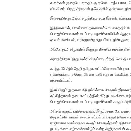
சமஉக்கள் முறையே மரகதம் குமரவேல், சத்யபாமா, ஜெ
விலகினர். பிறகு அவர்கள் தவெகவில் தங்களை 
இதையடுத்து அம்பாசமுத்திரம் சமஉ இசக்கி சுப்பைய
இந்நிலையில், சென்னை தலைமைச்செயலகத்தில் பே
பொதுச்செயலாளர் எடப்பாடி பழனிச்சாமியின் ஆதரவு ச
ஓ.எஸ்.மணியன்,பாராளுமன்ற உறுப்பினர் இன்பதுரை உள
அப்போது,அதிமுகவில் இருந்து விலகிய சமஉக்களின
அதைத்தொடர்ந்து அக்ரி கிருஷ்ணமூர்த்தி செய்திய
கடந்த 13 ஆம் தேதி தமிழக சட்டப்பேரவையில் நடைப
எம்எல்ஏக்கள்,தவெக அரசை எதிர்த்து வாக்களிக்க 
உத்தரவிட்டார்.
இருப்பினும் இதனை மீறி நம்பிக்கை கோரும் தீர்மான
கட்சித்தாவல் தடைச்சட்டத்தின் கீழ் நடவடிக்கை எ
பொதுச்செயலாளர் எடப்பாடி பழனிச்சாமி கடிதம் அளித
அந்தக் கடிதம் பரிசீலனையில் இருப்பதாக பேரவைத் தலை
மீது கட்சித் தாவல் தடைச் சட்டம் பாய்ந்துவிடுமோ 
ராஜினாமா செய்வதாக கடிதம் கொடுத்தனர்.ஏற்கெனவே
நடவடிக்கை எடுக்கவேண்டும் என்ற அதிமுகவின் கடி