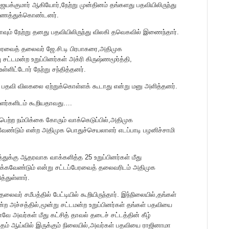
யக்குமார் ஆகியோர்,நேற்று முன்தினம் தங்களது பதவியிலிருந்து
இணைத்துக்கொண்டனர்.
ாவும் நேற்று தனது பதவியிலிருந்து விலகி தவெகவில் இணைந்தார்.
ரவைத் தலைவர் ஜே.சி.டி பிரபாகரை,அதிமுக
ட்டமன்ற உறுப்பினர்கள் அக்ரி கிருஷ்ணமூர்த்தி,
்ளிட்டோர் நேற்று சந்தித்தனர்.
் பதவி விலகலை ஏற்றுக்கொள்ளக் கூடாது என்று மனு அளித்தனர்.
ாளர்களிடம் கூறியதாவது….
ெற்ற நம்பிக்கை கோரும் வாக்கெடுப்பில்,அதிமுக
வேண்டும் என்ற அதிமுக பொதுச்செயலாளர் எடப்பாடி பழனிச்சாமி
த்துக்கு ஆதரவாக வாக்களித்த 25 உறுப்பினர்கள் மீது
டுக்கவேண்டும் என்று சட்டப்பேரவைத் தலைவரிடம் அதிமுக
்துள்ளார்.
வர் சமீபத்தில் பேட்டியில் கூறியிருந்தார். இந்நிலையில்,தங்கள்
என்ற அச்சத்தில்,மூன்று சட்டமன்ற உறுப்பினர்கள் தங்கள் பதவியை
 அவர்கள் மீது கட்சித் தாவல் தடைச் சட்டத்தின் கீழ்
தம் ஆய்வில் இருக்கும் நிலையில்,அவர்கள் பதவியை ராஜினாமா