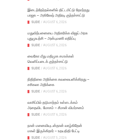
இடைத்தேர்தல்களில் திட்டமிட்டு தோற்றது
பாஜக – அகிலேஷ் அதிரடி குற்றச்சாட்டு
SLIDE
/
AUGUST 6, 2026
மதுவிற்பனையை அதிகரிக்க விஜய் அரசு
புதுமுயற்சி – அன்புமணி எதிர்ப்பு
SLIDE
/
AUGUST 6, 2026
வைகோ மீது மதிமுக சமஉக்கள்
வெளிப்படைக் குற்றச்சாட்டு
SLIDE
/
AUGUST 6, 2026
நிதிநிலை அறிக்கை கவலையளிக்கிறது –
சசிகலா அறிக்கை
SLIDE
/
AUGUST 6, 2026
வாசிப்பில் தடுமாற்றம் உள்ளடக்கம்
அதைவிட மோசம் – சீமான் விமர்சனம்
SLIDE
/
AUGUST 6, 2026
நான் மனைவியுடன்தான் வாழ்கிறேன்
மகள் இருக்கிறார் – உதயநிதி பேட்டி
SLIDE
/
AUGUST 5, 2026