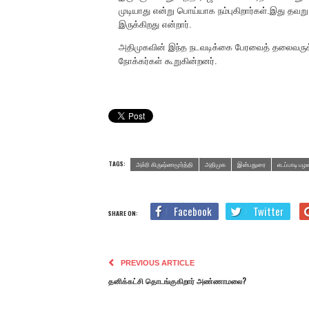
முடியாது என்று பொய்யாக நம்புகிறார்கள்.இது தவ
இருக்கிறது என்றார்.
அதிமுகவின் இந்த நடவடிக்கை பேரவைத் தலைவருக்கும
நோக்கர்கள் கூறுகின்றனர்.
TAGS:
அக்ரி கிருஷ்ணமூர்த்தி
அதிமுக
இன்பதுரை
எடப்பாடி பழ
Facebook
Twitter
SHARE ON:
PREVIOUS ARTICLE
தனிக்கட்சி தொடங்குகிறார் அண்ணாமலை?