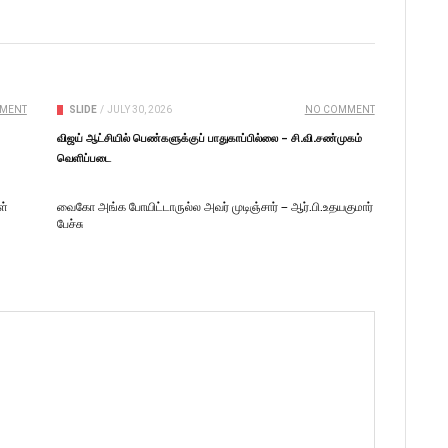
MENT
SLIDE
/
JULY 30, 2026
NO COMMENT
விஜய் ஆட்சியில் பெண்களுக்குப் பாதுகாப்பில்லை – சி.வி.சண்முகம்
வெளிப்படை
ள்
வைகோ அங்க போயிட்டாருல்ல அவர் முடிஞ்சார் – ஆர்.பி.உதயகுமார்
பேச்சு