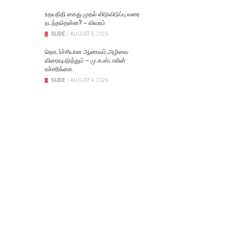
உதயநிதி கைது முதல் விடுவிடுப்பு வரை
நடந்ததென்ன? – விவரம்
SLIDE
/
AUGUST 5, 2026
தொடர்ச்சியான ஆணவம்,அழிவை
விரைவுபடுத்தும் – மு.க.ஸ்டாலின்
எச்சரிக்கை
SLIDE
/
AUGUST 4, 2026