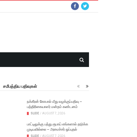
சமீபத்திய பதிவுகள்
நக்கீரன் கோபால் மீது வழக்குப்பதிவு –
பத்திரிகையாளர் மன்றம் கண்டனம்
SLIDE
/
AUGUST 7, 2026
பாட்டிலுக்கு பத்து ரூபாய் எங்களால் தடுக்க
முடியவில்லை – அமைச்சர் ஒப்புதல்
SLIDE
/
AUGUST 7, 2026