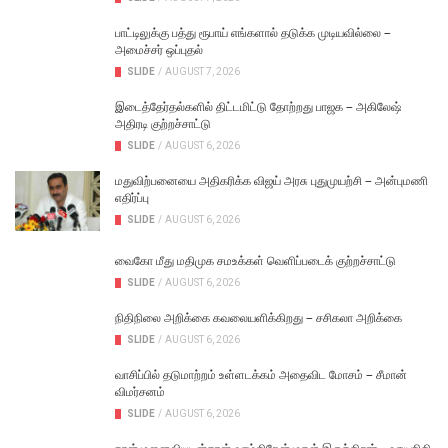
பாட்டிலுக்கு பத்து ரூபாய் எங்களால் தடுக்க முடியவில்லை –
அமைச்சர் ஒப்புதல்
SLIDE
/
AUGUST 7, 2026
இடைத்தேர்தல்களில் திட்டமிட்டு தோற்றது பாஜக – அகிலேஷ்
அதிரடி குற்றச்சாட்டு
SLIDE
/
AUGUST 6, 2026
மதுவிற்பனையை அதிகரிக்க விஜய் அரசு புதுமுயற்சி – அன்புமணி
எதிர்ப்பு
SLIDE
/
AUGUST 6, 2026
வைகோ மீது மதிமுக சமஉக்கள் வெளிப்படைக் குற்றச்சாட்டு
SLIDE
/
AUGUST 6, 2026
நிதிநிலை அறிக்கை கவலையளிக்கிறது – சசிகலா அறிக்கை
SLIDE
/
AUGUST 6, 2026
வாசிப்பில் தடுமாற்றம் உள்ளடக்கம் அதைவிட மோசம் – சீமான்
விமர்சனம்
SLIDE
/
AUGUST 6, 2026
நான் மனைவியுடன்தான் வாழ்கிறேன் மகள் இருக்கிறார் – உதயநிதி