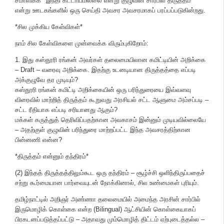
சமாளிக்க ‘‘இந்தி கட்டாயமில்லை என்று குழுவின் சார்பில் திருத்தம்‘’
என்று ஊடகங்களில் ஒரு செய்தி அவசர அவசரமாகப் பரப்பப்படுகின்றது.
*சில முக்கிய கேள்விகள்*
நாம் சில கேள்விகளை முன்வைக்க விரும்புகிறோம்:
1. இது கஸ்தூரி ரங்கன் அவர்கள் தலைமையிலான கமிட்டியின் அறிக்கை
– Draft – வரைவு அறிக்கை. இதற்கு உடனடியான திருத்தத்தை எப்படி
அக்குழுவே தர முடியும்?
கஸ்தூரி ரங்கன் கமிட்டி அறிக்கையின் ஒரு பரிந்துரையை இவ்வளவு
விரைவில் மாற்றித் திருத்தம் கூறுவது அரசியல் சட்ட ஆளுமை அம்சப்படி –
சட்ட ரீதியாக எப்படி சரியானது ஆகும்?
மக்கள் கருத்துத் தெரிவிப்பதற்கான அவகாசம் இன்னும் முடியவில்லையே
– அதற்குள் குழுவின் பரிந்துரை மாற்றப்பட்ட இந்த அவசரத்திற்கான
பின்னணி என்ன?
*திருத்தம் என்னும் தந்திரம்*
(2) இந்தத் திருத்தத்திலும்கூட ஒரு தந்திரம் – சூழ்ச்சி ஒளிந்திருப்பதைச்
சற்று கூர்மையான பார்வையுடன் நோக்கினால், சில உண்மைகள் புரியும்.
தமிழ்நாட்டில் அறிஞர் அண்ணா தலைமையில் அமைந்த அரசின் சார்பில்
இருமொழிக் கொள்கை என்ற (Bilingual) ஆட்சியின் கொள்கையாகப்
பிரகடனப்படுத்தப்பட்டு – அதாவது மும்மொழித் திட்டம் ஏற்புடைத்தல்ல –