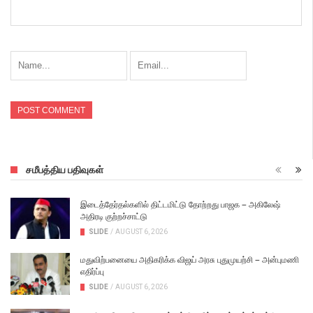
சமீபத்திய பதிவுகள்
இடைத்தேர்தல்களில் திட்டமிட்டு தோற்றது பாஜக – அகிலேஷ்
அதிரடி குற்றச்சாட்டு
SLIDE
/
AUGUST 6, 2026
மதுவிற்பனையை அதிகரிக்க விஜய் அரசு புதுமுயற்சி – அன்புமணி
எதிர்ப்பு
SLIDE
/
AUGUST 6, 2026