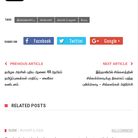
TAGS:
இந்தித்திணிப்பு
கி.வீரமணி
திராவிடர் கழகம்
மோடி
Facebook
Twitter
Google +
SHARE ON:
PREVIOUS ARTICLE
NEXT ARTICLE
தமிழக அரசின் புதிய ஆணை 40 ஆயிரம்
இத்தாலியில் சிங்களத்தின்
தமிழ்ப்புலவர்கள் பாதிப்பு – வைகோ
சிங்கக்கொடிக்கு நிகராகப் பறந்த
கண்டனம்
புலிக்கொடி – சிங்களர்கள் அதிர்ச்சி
RELATED POSTS
SLIDE
/
AUGUST 6, 2026
NO COMMENT