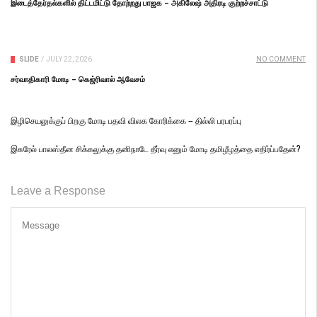
இடைத்தேர்தல்களில் திட்டமிட்டு தோற்றது பாஜக – அகிலேஷ் அதிரடி குற்றச்சாட்டு
SLIDE
/
JULY 22, 2026
NO COMMENT
சர்வாதிகாரி மோடி – கெஜ்ரிவால் ஆவேசம்
இழிசெயலுக்குப் பிறகு மோடி பதவி விலக கோரிக்கை – தில்லி பரபரப்பு
இசுரேல் பாலஸ்தீன சிக்கலுக்கு தனிநாடே தீர்வு எனும் மோடி தமிழீழத்தை எதிர்ப்பதேன்?
Leave a Response