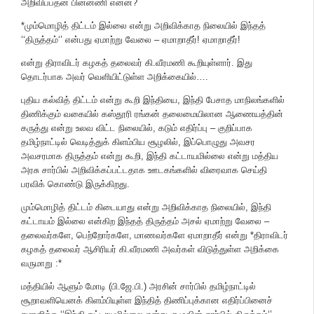
அறிவிப்பதன் பின்னணி என்ன?
*மும்மொழித் திட்டம் இல்லை என்று அறிவிக்காத நிலையில் இந்தத்
‘‘திருத்தம்‘’ என்பது ஏமாற்று வேலை – ஏமாறாதீர்! ஏமாறாதீர்!
என்று திராவிடர் கழகத் தலைவர் கி.வீரமணி கூறியுள்ளார். இது
தொடர்பாக அவர் வெளியிட்டுள்ள அறிக்கையில்….
புதிய கல்வித் திட்டம் என்று கூறி இந்தியை, இந்தி பேசாத மாநிலங்களில்
திணிக்கும் வகையில் கஸ்தூரி ரங்கன் தலைமையிலான ஆணையத்தின்
கருத்து என்று உலவ விட்ட நிலையில், கடும் எதிர்ப்பு – குறிப்பாக
தமிழ்நாட்டில் வெடித்துக் கிளம்பிய சூழலில், இப்பொழுது அவசர
அவசரமாக திருத்தம் என்று கூறி, இந்தி கட்டாயமில்லை என்று மத்திய
அரசு சார்பில் அறிவிக்கப்பட்டதாக ஊடகங்களில் விரைவாக செய்தி
பரவிக் கொண்டு இருக்கிறது.
மும்மொழித் திட்டம் கிடையாது என்று அறிவிக்காத நிலையில், இந்தி
கட்டாயம் இல்லை என்கிற இந்தத் திருத்தம் அசல் ஏமாற்று வேலை –
தலைவர்களே, பெற்றோர்களே, மாணவர்களே ஏமாறாதீர் என்று *திராவிடர்
கழகத் தலைவர் ஆசிரியர் கி.வீரமணி அவர்கள் விடுத்துள்ள அறிக்கை
வருமாறு :*
மத்தியில் ஆளும் மோடி (பி.ஜே.பி.) அரசின் சார்பில் தமிழ்நாட்டில்
சூறாவளியெனக் கிளம்பியுள்ள இந்தித் திணிப்புக்கான எதிர்ப்பினைச்