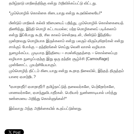
தமிழ்நாடு மாநிலத்திற்கு என்று அறிவிக்கப்பட்டு விட்டது.
*மும்மொழிக் கொள்கை கிடையாது என்று கூறவில்லையே!*
மீண்டும் மாநிலக் கல்வி உரிமையைப் பறித்து, மும்மொழிக் கொள்கையைத்
திணித்து, இந்தி மொழி கட்டாயமல்ல; மற்ற மொழிகளைப் படிக்கலாம்
என்று இப்போது கூறி, சில காலம் சென்றவுடன், மீண்டும் இந்தியே
மூன்றாவது மொழியாக இருக்கலாம் என்று பலரும் விரும்புகிறார்கள் என்று
சாக்குப் போக்கு – தந்திரங்கள் செய்து வெளி வாசல் வழியாக
நுழைக்கப்பட முடியாத இந்தியை – சமஸ்கிருதத்தை – கொல்லைப்புற
வழியாக நுழைப்பதற்கு இது ஒரு தந்திர சூழ்ச்சி (Camouflage)
முன்னோட்ட முயற்சியேயாகும்.
மும்மொழித் திட்டம் கிடையாது என்று கூறாத நிலையில், இந்தத் திருத்தம்
யாரை ஏமாற்றிட?
*ஏமாறாதீர்! ஏமாறாதீர்!! தமிழ்நாட்டுத் தலைவர்களே, பெற்றோர்களே,
மாணவர்களே, ஏமாந்துவிடாதீர்கள். பெரியார் நுண்ணாடியால் பார்த்து
உண்மையை அறிந்து கொள்ளுங்கள்!*
இவ்வாறு அந்த அறிக்கையில் கூறப்பட்டுள்ளது.