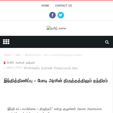
HOME
CONTACT US
Home
Slide
இந்தித்திணிப்பு – மோடி அரசின் திருத்தத்திலும் தந்திரம்
SLIDE
அரசியல்
தமிழகம்
/
JUNE 3, 2019
/
இந்தித்திணிப்பு
கி.வீரமணி
திராவிடர் கழகம்
மோடி
இந்தித்திணிப்பு – மோடி அரசின் திருத்தத்திலும் தந்திரம்
இந்தி கட்டாயமில்லை – திருத்தம்‘’ என்று குழுவினர் அவசர அவசரமாக