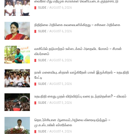
வைகோ மீது மதிமுக சமஉக்கள் வெளிப்படைக் குற்றச்சாட்டு
SLIDE
/
AUGUST 6, 2026
நிதிநிலை அறிக்கை கவலையளிக்கிறது – சசிகலா அறிக்கை
SLIDE
/
AUGUST 6, 2026
வாசிப்பில் தடுமாற்றம் உள்ளடக்கம் அதைவிட மோசம் – சீமான்
விமர்சனம்
SLIDE
/
AUGUST 6, 2026
நான் மனைவியுடன்தான் வாழ்கிறேன் மகள் இருக்கிறார் – உதயநிதி
பேட்டி
SLIDE
/
AUGUST 5, 2026
உதயநிதி கைது முதல் விடுவிடுப்பு வரை நடந்ததென்ன? – விவரம்
SLIDE
/
AUGUST 5, 2026
தொடர்ச்சியான ஆணவம்,அழிவை விரைவுபடுத்தும் –
மு.க.ஸ்டாலின் எச்சரிக்கை
SLIDE
/
AUGUST 4, 2026