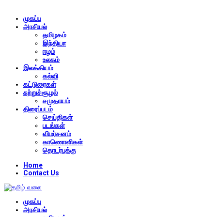
முகப்பு
அரசியல்
தமிழகம்
இந்தியா
ஈழம்
உலகம்
இலக்கியம்
கல்வி
கட்டுரைகள்
சுற்றுச்சூழல்
சமுதாயம்
திரைப்படம்
செய்திகள்
படங்கள்
விமர்சனம்
காணொளிகள்
தொடர்புக்கு
Home
Contact Us
முகப்பு
அரசியல்