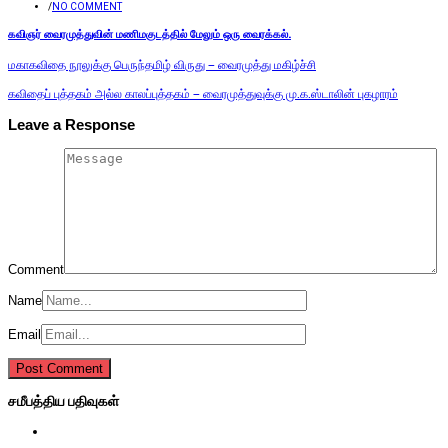
/
NO COMMENT
கவிஞர் வைரமுத்துவின் மணிமகுடத்தில் மேலும் ஒரு வைரக்கல்.
மகாகவிதை நூலுக்கு பெருந்தமிழ் விருது – வைரமுத்து மகிழ்ச்சி
கவிதைப் புத்தகம் அல்ல காலப்புத்தகம் – வைரமுத்துவுக்கு மு.க.ஸ்டாலின் புகழாரம்
Leave a Response
Comment
Name
Email
சமீபத்திய பதிவுகள்