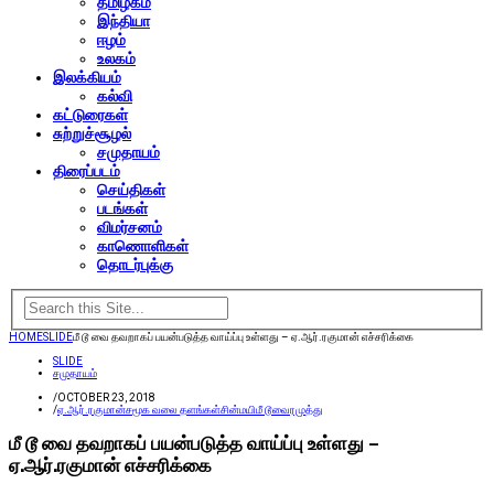
தமிழகம்
இந்தியா
ஈழம்
உலகம்
இலக்கியம்
கல்வி
கட்டுரைகள்
சுற்றுச்சூழல்
சமுதாயம்
திரைப்படம்
செய்திகள்
படங்கள்
விமர்சனம்
காணொளிகள்
தொடர்புக்கு
HOME
SLIDE
மீ டூ வை தவறாகப் பயன்படுத்த வாய்ப்பு உள்ளது – ஏ.ஆர்.ரகுமான் எச்சரிக்கை
SLIDE
சமுதாயம்
/
OCTOBER 23, 2018
/
ஏ.ஆர்.ரகுமான்
சமூக வலை தளங்கள்
சின்மயி
மீ டூ
வைரமுத்து
மீ டூ வை தவறாகப் பயன்படுத்த வாய்ப்பு உள்ளது –
ஏ.ஆர்.ரகுமான் எச்சரிக்கை