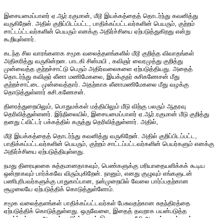
இசையமைப்பாளர் ஏ.ஆர்.ரகுமான், மீடூ இயக்கத்தைத் தொடர்ந்து கவனித்து
வருகிறேன். அதில் குறிப்பிடப்பட்ட, பாதிக்கப்பட்டவர்களின் பெயரும், குற்றம்
சாட்டப்ட்டவர்களின் பெயரும் எனக்கு அதிர்ச்சியை ஏற்படுத்துகிறது என்று
கூறியுள்ளார்.
கடந்த சில வாரங்களாக சமூக வலைத்தளங்களில் மீடூ குறித்த விவாதங்கள்
அதிகரித்து வருகின்றன. பாடகி சின்மயி , கவிஞர் வைரமுத்து குறித்து
முன்வைத்த குற்றச்சாட்டு பெரும் அதிர்வலைகளை ஏற்படுத்தியது. அதைத்
தொடர்ந்து கவிஞர் லீனா மணிமேகலை, இயக்குநர் சுசிகணேசன் மீது
குற்றச்சாட்டை முன்வைத்தார். அதற்காக லீனாமணிமேகலை மீது வழக்கு
தொடுத்துள்ளார் சுசி.கணேசன்.
திரைத்துறையிலும், பொதுமக்கள் மத்தியிலும் மீடு விற்கு பலரும் ஆதரவு
தெரிவித்துள்ளனர். இந்நிலையில், இசையமைப்பாளர் ஏ.ஆர்.ரகுமான் மீடு குறித்து
தனது ட்விட்டர் பக்கத்தில் கருத்து தெரிவித்துள்ளார். அதில்,
மீடூ இயக்கத்தைத் தொடர்ந்து கவனித்து வருகிறேன். அதில் குறிப்பிடப்பட்ட,
பாதிக்கப்பட்டவர்களின் பெயரும், குற்றம் சாட்டப்பட்டவர்களின் பெயர்களும் எனக்கு
அதிர்ச்சியை ஏற்படுத்தியுள்ளது.
நமது திரையுலகை சுத்தமானதாகவும், பெண்களுக்கு மரியாதையளிக்கக் கூடிய
ஒன்றாகவும் பார்க்கவே விரும்புகிறேன். நானும், எனது குழுவும் எங்களுடன்
பணிபுரிபவர்களுக்கு பாதுகாப்பான, நன்முறையில் வேலை பார்ப்பதற்கான
சூழலையே ஏற்படுத்திக் கொடுத்துள்ளோம்.
சமூக வலைத்தளங்கள் பாதிக்கப்பட்டவர்கள் பேசுவதற்கான சுதந்திரத்தை
ஏற்படுத்திக் கொடுத்துள்ளது. ஒருவேளை, இதைத் தவறாக பயன்படுத்த