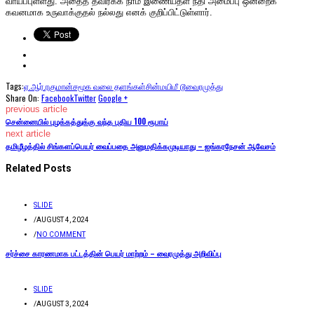
வாய்ப்புள்ளது. அதைத் தவிர்க்க நாம் இணையதள நீதி அமைப்பு ஒன்றைக்
கவனமாக உருவாக்குதல் நல்லது எனக் குறிப்பிட்டுள்ளார்.
Tags:
ஏ.ஆர்.ரகுமான்
சமூக வலை தளங்கள்
சின்மயி
மீ டூ
வைரமுத்து
Share On:
Facebook
Twitter
Google +
previous article
சென்னையில் புழக்கத்துக்கு வந்த புதிய 100 ரூபாய்
next article
தமிழீழத்தில் சிங்களப்பெயர் வைப்பதை அனுமதிக்கமுடியாது – ஐங்கரநேசன் ஆவேசம்
Related Posts
SLIDE
/
AUGUST 4, 2024
/
NO COMMENT
சர்ச்சை காரணமாக பட்டத்தின் பெயர் மாற்றம் – வைரமுத்து அறிவிப்பு
SLIDE
/
AUGUST 3, 2024