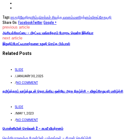
Tags:
சாருநிவேதிதா
சிம்பு
செக்கச் சிவந்த வானம்
மணிரத்னம்
விஜய்சேதுபதி
Share On:
Facebook
Twitter
Google +
previous article
ஆசியக்கோப்பை – மிரட்டிய வங்கதேசம் போராடி வென்ற இந்தியா
next article
இறுதிப்போட்டியாளர்களை உறுதி செய்த பிக்பாஸ்
Related Posts
SLIDE
/
JANUARY 30, 2025
/
NO COMMENT
தமிழ்த்தாய் வாழ்த்துடன் தொடங்கிய ஒன்றிய அரசு நிகழ்ச்சி – விஜய்சேதுபதி மகிழ்ச்சி
SLIDE
/
MAY 1, 2023
/
NO COMMENT
பொன்னியின் செல்வன் 2 – சுபவீ விமர்சனம்
வெற்றிமாறனுக்கு பேரன்பின் முத்தங்கள் – சீமான் நெகிழ்ச்சி