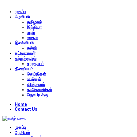
முகப்பு
அரசியல்
தமிழகம்
இந்தியா
ஈழம்
உலகம்
இலக்கியம்
கல்வி
கட்டுரைகள்
சுற்றுச்சூழல்
சமுதாயம்
திரைப்படம்
செய்திகள்
படங்கள்
விமர்சனம்
காணொளிகள்
தொடர்புக்கு
Home
Contact Us
முகப்பு
அரசியல்