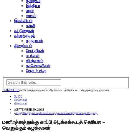
தமிழகம்
இந்தியா
ஈழம்
உலகம்
இலக்கியம்
கல்வி
கட்டுரைகள்
சுற்றுச்சூழல்
சமுதாயம்
திரைப்படம்
செய்திகள்
படங்கள்
விமர்சனம்
காணொளிகள்
தொடர்புக்கு
HOME
SLIDE
மணிரத்னத்துக்கு காப்பி அடிக்கக்கூடத் தெரியல – வெளுக்கும் எழுத்தாளர்
SLIDE
செய்திகள்
திரைப்படம்
/
SEPTEMBER 29, 2018
/
சாருநிவேதிதா
சிம்பு
செக்கச் சிவந்த வானம்
மணிரத்னம்
விஜய்சேதுபதி
மணிரத்னத்துக்கு காப்பி அடிக்கக்கூடத் தெரியல –
வெளுக்கும் எழுத்தாளர்