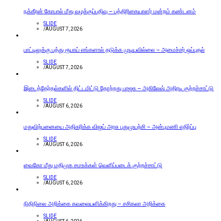
நக்கீரன் கோபால் மீது வழக்குப்பதிவு – பத்திரிகையாளர் மன்றம் கண்டனம்
SLIDE
/
AUGUST 7, 2026
பாட்டிலுக்கு பத்து ரூபாய் எங்களால் தடுக்க முடியவில்லை – அமைச்சர் ஒப்புதல்
SLIDE
/
AUGUST 7, 2026
இடைத்தேர்தல்களில் திட்டமிட்டு தோற்றது பாஜக – அகிலேஷ் அதிரடி குற்றச்சாட்டு
SLIDE
/
AUGUST 6, 2026
மதுவிற்பனையை அதிகரிக்க விஜய் அரசு புதுமுயற்சி – அன்புமணி எதிர்ப்பு
SLIDE
/
AUGUST 6, 2026
வைகோ மீது மதிமுக சமஉக்கள் வெளிப்படைக் குற்றச்சாட்டு
SLIDE
/
AUGUST 6, 2026
நிதிநிலை அறிக்கை கவலையளிக்கிறது – சசிகலா அறிக்கை
SLIDE