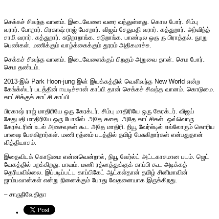
செக்கச் சிவந்த வானம். இடைவேளை வரை வந்துள்ளது. கொல போர். சிம்பு
வரார். போறார். பிரகாஷ் ராஜ் பேசறார். விஜய் சேதுபதி வரார். கத்துறார். அர்விந்த்
சாமி வரார். கத்துறார். சுடுறாறாங்க. சுடுறாங்க. பாண்டில ஒரு ரு பிராத்தல். நூறு
பெண்கள். மணிக்கும் வாழ்க்கைக்கும் தூரம் அதிகமாச்சு.
செக்கச் சிவந்த வானம். இடைவேளைக்குப் பிறகும் அறுவை தான். செம போர்.
செம தண்டம்.
2013-இல் Park Hoon-jung இன் இயக்கத்தில் வெளிவந்த New World என்ற
கேங்க்ஸ்டர் படத்தின் ஈயடிச்சான் காப்பி தான் செக்கச் சிவந்த வானம். கொடுமை.
காட்சிக்குக் காட்சி காப்பி.
பிரகாஷ் ராஜ் மாதிரியே ஒரு கேரக்டர். சிம்பு மாதிரியே ஒரு கேரக்டர். விஜய்
சேதுபதி மாதிரியே ஒரு போலீஸ். அதே கதை. அதே காட்சிகள். ஒவ்வொரு
கேரக்டரின் உடல் அசைவுகள் கூட அதே மாதிரி. நியூ வேர்ல்டில் எல்லோரும் கொரிய
பாஷை பேசுகிறார்கள். மணி ரத்னம் படத்தில் தமிழ் பேசுகிறார்கள் என்பதுதான்
வித்தியாசம்.
இதைவிடக் கொடுமை என்னவென்றால், நியூ வேர்ல்ட் அட்டகாசமான படம். ஜெட்
வேகத்தில் பறக்கிறது. பாவம். மணி ரத்னத்துக்குக் காப்பி கூட அடிக்கத்
தெரியவில்லை. இப்படிப்பட்ட காப்பிகேட் ஆட்கள்தான் தமிழ் சினிமாவின்
ஜாம்பவான்கள் என்று நினைக்கும் போது வேதனையாக இருக்கிறது.
– சாருநிவேதிதா