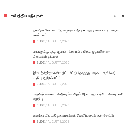
சமீபத்திய பதிவுகள்
நக்கீரன் கோபால் மீது வழக்குப்பதிவு – பத்திரிகையாளர் மன்றம்
கண்டனம்
SLIDE
/
AUGUST 7, 2026
பாட்டிலுக்கு பத்து ரூபாய் எங்களால் தடுக்க முடியவில்லை –
அமைச்சர் ஒப்புதல்
SLIDE
/
AUGUST 7, 2026
இடைத்தேர்தல்களில் திட்டமிட்டு தோற்றது பாஜக – அகிலேஷ்
அதிரடி குற்றச்சாட்டு
SLIDE
/
AUGUST 6, 2026
மதுவிற்பனையை அதிகரிக்க விஜய் அரசு புதுமுயற்சி – அன்புமணி
எதிர்ப்பு
SLIDE
/
AUGUST 6, 2026
வைகோ மீது மதிமுக சமஉக்கள் வெளிப்படைக் குற்றச்சாட்டு
SLIDE
/
AUGUST 6, 2026