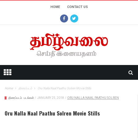
HOME
CONTACT US
Home
திரைப்படம்
Oru Nalla Naal Paathu Solren Movie Stills
திரைப்படம்
படங்கள்
/
JANUARY 25, 2018
/
ORU NALLA NAAL PAATHU SOLREN
Oru Nalla Naal Paathu Solren Movie Stills