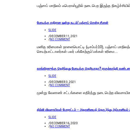
பஞ்சாப் மாநிலம் ஃபெராஸ்பூரில் நடைபெற இருந்த நிகழ்ச்சியில
மோடிக்கு எதிரான ஒன்று கூடல்! பஞ்சாப் சென்ற சீமான்
SLIDE
/
DECEMBER 11, 2021
/
NO COMMENT
மனித உரிமைகள் நாளையொட்டி (டிசம்பர்10), பஞ்சாப் மாநில
செயற்பாட்டாளர்கள் பலர் பங்கேற்கும்‘மக்கள் உரிமை...
காங்கிரஸுக்கு தெரிந்தது மோடிக்கு தெரியாதா? ராகுல்காந்தி கண்டன
SLIDE
/
DECEMBER 3, 2021
/
NO COMMENT
மூன்று வேளாண் சட்டங்களை எதிர்த்து நடைபெற்ற விவசாயிகளி
தில்லி விவசாயிகள் போராட்டம் – அதானியைத் தொடர்ந்து அம்பானியும்
SLIDE
/
DECEMBER 16, 2020
/
NO COMMENT