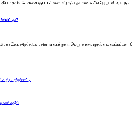
தியாசத்தில் சென்னை சூப்பர் கிங்சை வீழ்த்தியது. சண்டிகரில் நேற்று இரவு நடந்த..
ங்கிவிட்டதா?
டைபெற்ற இடைத்தேர்தலில் பதிவான வாக்குகள் இன்று காலை முதல் எண்ணப்பட்டன. இந்தத்
அதிரடி குற்றச்சாட்டு
ுமணி எதிர்ப்பு