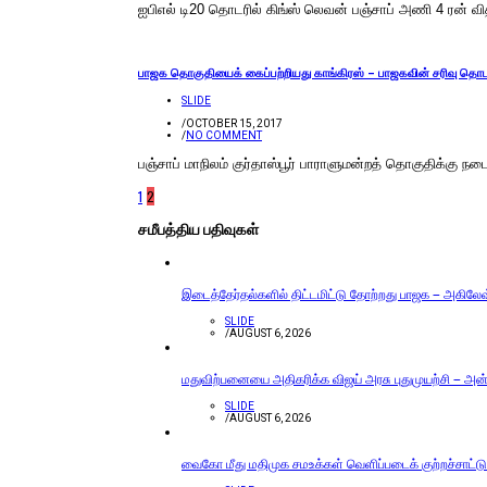
ஐபிஎல் டி20 தொடரில் கிங்ஸ் லெவன் பஞ்சாப் அணி 4 ரன் வித்
பாஜக தொகுதியைக் கைப்பற்றியது காங்கிரஸ் – பாஜகவின் சரிவு தொட
SLIDE
/
OCTOBER 15, 2017
/
NO COMMENT
பஞ்சாப் மாநிலம் குர்தாஸ்பூர் பாராளுமன்றத் தொகுதிக்கு ந
1
2
சமீபத்திய பதிவுகள்
இடைத்தேர்தல்களில் திட்டமிட்டு தோற்றது பாஜக – அகிலேஷ் 
SLIDE
/
AUGUST 6, 2026
மதுவிற்பனையை அதிகரிக்க விஜய் அரசு புதுமுயற்சி – அன்ப
SLIDE
/
AUGUST 6, 2026
வைகோ மீது மதிமுக சமஉக்கள் வெளிப்படைக் குற்றச்சாட்டு