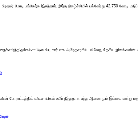
் பிரதமர் மோடி பங்கேற்க இருந்தார். இந்த நிகழ்ச்சியில் பங்கேற்று 42,750 கோடி மத
த்தைச்சார்ந்த‘தல்கல்சா’அமைப்பு சார்பாக அமிர்தசரசில் பல்வேறு தேசிய இனங்கள
ம்
ன் போராட்டத்தில் விவசாயிகள் உயிர் நீத்ததாக எந்த ஆவணமும் இல்லை என்று மத்திய 
 அலறல்