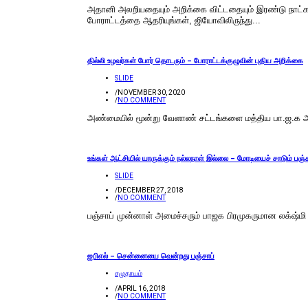
அதானி அலறியதையும் அறிக்கை விட்டதையும் இரண்டு நாட்கள
போராட்டத்தை ஆதரியுங்கள், ஜியோவிலிருந்து...
தில்லி உழவர்கள் போர் தொடரும் – போராட்டக்குழுவின் புதிய அறிக்கை
SLIDE
/
NOVEMBER 30, 2020
/
NO COMMENT
அண்மையில் மூன்று வேளாண் சட்டங்களை மத்திய பா.ஜ.க அரச
உங்கள் ஆட்சியில் யாருக்கும் நல்லநாள் இல்லை – மோடியைச் சாடும் ப
SLIDE
/
DECEMBER 27, 2018
/
NO COMMENT
பஞ்சாப் முன்னாள் அமைச்சரும் பாஜக பிரமுகருமான லக்‌ஷ்மி 
ஐபிஎல் – சென்னையை வென்றது பஞ்சாப்
சமுதாயம்
/
APRIL 16, 2018
/
NO COMMENT