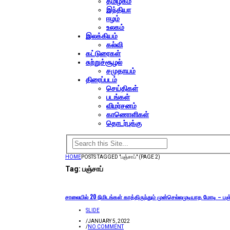
தமிழகம்
இந்தியா
ஈழம்
உலகம்
இலக்கியம்
கல்வி
கட்டுரைகள்
சுற்றுச்சூழல்
சமுதாயம்
திரைப்படம்
செய்திகள்
படங்கள்
விமர்சனம்
காணொளிகள்
தொடர்புக்கு
HOME
POSTS TAGGED "பஞ்சாப்"
(PAGE 2)
Tag:
பஞ்சாப்
சாலையில் 20 நிமிடங்கள் காத்திருந்தும் முன்செல்லமுடியாத மோடி – பஞ
SLIDE
/
JANUARY 5, 2022
/
NO COMMENT