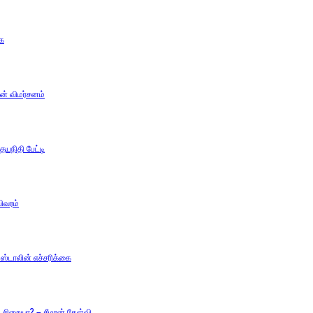
கை
ன் விமர்சனம்
யநிதி பேட்டி
ிவரம்
்டாலின் எச்சரிக்கை
சிறையா? – சீமான் கேள்வி