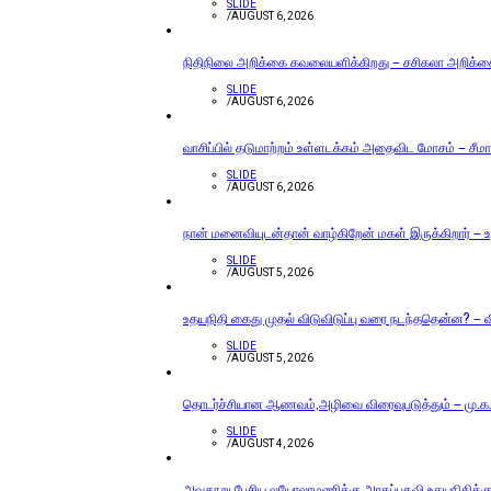
SLIDE
/
AUGUST 6, 2026
நிதிநிலை அறிக்கை கவலையளிக்கிறது – சசிகலா அறிக்
SLIDE
/
AUGUST 6, 2026
வாசிப்பில் தடுமாற்றம் உள்ளடக்கம் அதைவிட மோசம் – சீமா
SLIDE
/
AUGUST 6, 2026
நான் மனைவியுடன்தான் வாழ்கிறேன் மகள் இருக்கிறார் – உத
SLIDE
/
AUGUST 5, 2026
உதயநிதி கைது முதல் விடுவிடுப்பு வரை நடந்ததென்ன? – வ
SLIDE
/
AUGUST 5, 2026
தொடர்ச்சியான ஆணவம்,அழிவை விரைவுபடுத்தும் – மு.க.ஸ
SLIDE
/
AUGUST 4, 2026
அவதூறு பேசிய லயோலாமணிக்கு அரசுப்பதவி உதயநிதிக்கு 