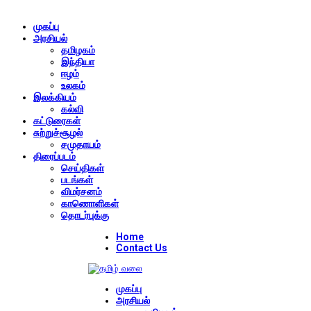
முகப்பு
அரசியல்
தமிழகம்
இந்தியா
ஈழம்
உலகம்
இலக்கியம்
கல்வி
கட்டுரைகள்
சுற்றுச்சூழல்
சமுதாயம்
திரைப்படம்
செய்திகள்
படங்கள்
விமர்சனம்
காணொளிகள்
தொடர்புக்கு
Home
Contact Us
முகப்பு
அரசியல்