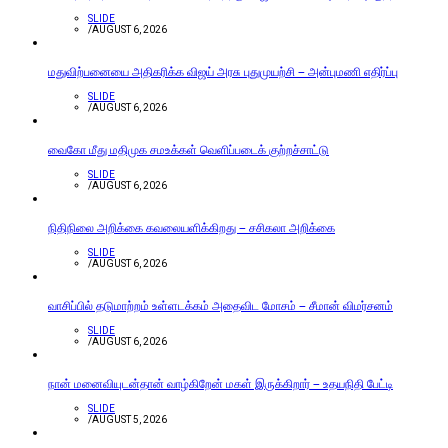
SLIDE
/
AUGUST 6, 2026
மதுவிற்பனையை அதிகரிக்க விஜய் அரசு புதுமுயற்சி – அன்புமணி எதிர்ப்பு
SLIDE
/
AUGUST 6, 2026
வைகோ மீது மதிமுக சமஉக்கள் வெளிப்படைக் குற்றச்சாட்டு
SLIDE
/
AUGUST 6, 2026
நிதிநிலை அறிக்கை கவலையளிக்கிறது – சசிகலா அறிக்கை
SLIDE
/
AUGUST 6, 2026
வாசிப்பில் தடுமாற்றம் உள்ளடக்கம் அதைவிட மோசம் – சீமான் விமர்சனம்
SLIDE
/
AUGUST 6, 2026
நான் மனைவியுடன்தான் வாழ்கிறேன் மகள் இருக்கிறார் – உதயநிதி பேட்டி
SLIDE
/
AUGUST 5, 2026