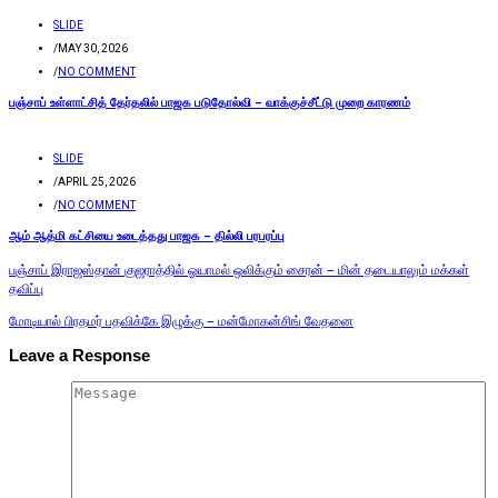
SLIDE
/
MAY 30, 2026
/
NO COMMENT
பஞ்சாப் உள்ளாட்சித் தேர்தலில் பாஜக படுதோல்வி – வாக்குச்சீட்டு முறை காரணம்
SLIDE
/
APRIL 25, 2026
/
NO COMMENT
ஆம் ஆத்மி கட்சியை உடைத்தது பாஜக – தில்லி பரபரப்பு
பஞ்சாப் இராஜஸ்தான் குஜராத்தில் ஓயாமல் ஒலிக்கும் சைரன் – மின் தடையாலும் மக்கள்
தவிப்பு
மோடியால் பிரதமர் பதவிக்கே இழுக்கு – மன்மோகன்சிங் வேதனை
Leave a Response