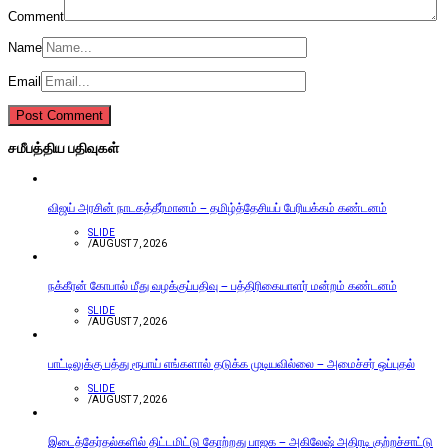
Comment
Name
Email
சமீபத்திய பதிவுகள்
விஜய் அரசின் நாடகத்தீர்மானம் – தமிழ்த்தேசியப் பேரியக்கம் கண்டனம்
SLIDE
/
AUGUST 7, 2026
நக்கீரன் கோபால் மீது வழக்குப்பதிவு – பத்திரிகையாளர் மன்றம் கண்டனம்
SLIDE
/
AUGUST 7, 2026
பாட்டிலுக்கு பத்து ரூபாய் எங்களால் தடுக்க முடியவில்லை – அமைச்சர் ஒப்புதல்
SLIDE
/
AUGUST 7, 2026
இடைத்தேர்தல்களில் திட்டமிட்டு தோற்றது பாஜக – அகிலேஷ் அதிரடி குற்றச்சாட்டு