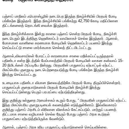
பஞ்சாப் மாநிலம் ஃபெராஸ்பூரில் நடைபெற இருந்த நிகழ்ச்சியில் பிரதமர் மோடி
பங்கேற்க இருந்தார். இந்த நிகழ்ச்சியில் பங்கேற்று 42,750 கோடி மதிப்பிலான
திட்டங்களைத் தொடங்கி வைக்க இருந்தார்.
இந்த நிகழ்ச்சிக்காக இன்று காலை பஞ்சாப் சென்ற பிரதமர் மோடி, நிகழ்ச்சி
நடைபெறும் இடத்திற்கு ஹெலிகாப்டர் வாயிலாகச் செல்ல இருந்தார். ஆனால்,
மோசமான வானிலை கரணமாக மோடியின் ஹெலிகாப்டர் பயணம் இரத்து
செய்யப்பட்டு சாலை மார்க்கமாக செல்லத் திட்டமிடப்பட்டது.
ஆனால்,விவசாயிகள் போரட்டம் காரணமாக சாலை மறிக்கப்பட்டிருந்ததால்
பதிண்டா என்ற இடத்தில் மேம்பாலத்தில் பிரதமர் மோடியின் வாகன கன்வாய் 15-
20 நிமிடங்கள் அப்படியே நின்றது. பிரதமரின் பாதுகாப்பு ஏற்பாட்டில் ஏற்பட்ட
மிகப்பெரிய குளறுபடி நடைபெற்றதையடுத்து மோடி பங்கேற்க இருந்த நிகழ்ச்சி
இரத்து செய்யப்பட்டது.
உடனடியாக பதிண்டா விமான நிலையத்திற்கே பிரதமர் மோடி திரும்பிச்சென்றார்.
பாதுகாப்புக் குறைபாடுகளால் பிரதமர் மோடியின் நிகழ்ச்சி இரத்து
செய்யப்பட்டுள்ளது பெரும் பரபரப்பை ஏற்படுத்தியுள்ளது.
இது குறித்து உள்துறை அமைச்சகம் கூறும் போது, “ பிரதமரின் பாதுகாப்பில் ஏற்பட்ட
இந்த மிகப்பெரிய குளறுபடியைக் கவனத்தில் எடுத்துள்ளோம். இவ்விவகாரம்
குறித்து பஞ்சாப் அரசிடம் விரிவான விளக்கம் கேட்கப்படும். மாற்றுப் பயணத்
திட்டமாக சாலை வழியாகச் செல்ல நேரும் போது பஞ்சாப் அரசு கூடுதல்
பாதுகாப்பை ஏற்படுத்தியிருக்க வேண்டும்.
ஆனால், பஞ்சாப் அரசு உரிய பாதுகாப்பு ஏற்பாடுகளைச் செய்யவில்லை.