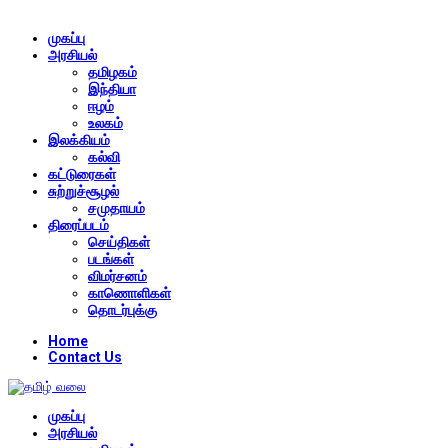
முகப்பு
அரசியல்
தமிழகம்
இந்தியா
ஈழம்
உலகம்
இலக்கியம்
கல்வி
கட்டுரைகள்
சுற்றுச்சூழல்
சமுதாயம்
திரைப்படம்
செய்திகள்
படங்கள்
விமர்சனம்
காணொளிகள்
தொடர்புக்கு
Home
Contact Us
முகப்பு
அரசியல்