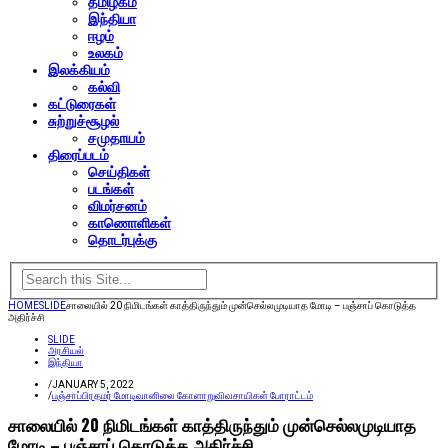
தமிழகம்
இந்தியா
ஈழம்
உலகம்
இலக்கியம்
கல்வி
கட்டுரைகள்
சுற்றுச்சூழல்
சமுதாயம்
திரைப்படம்
செய்திகள்
படங்கள்
விமர்சனம்
காணொளிகள்
தொடர்புக்கு
HOME
SLIDE
சாலையில் 20 நிமிடங்கள் காத்திருந்தும் முன்செல்லமுடியாத மோடி – பஞ்சாப் கொடுத்த
அதிர்ச்சி
SLIDE
அரசியல்
இந்தியா
/
JANUARY 5, 2022
/
பஞ்சாப்
பிரதமர் மோடி
வானிலை கோளாறு
விவசாயிகள் போராட்டம்
சாலையில் 20 நிமிடங்கள் காத்திருந்தும் முன்செல்லமுடியாத
மோடி – பஞ்சாப் கொடுத்த அதிர்ச்சி