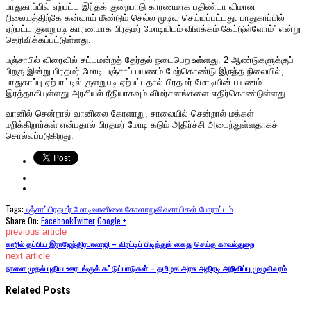
பாதுகாப்பில் ஏற்பட்ட இந்தக் குறைபாடு காரணமாக பதிண்டா விமான
நிலையத்திற்கே கன்வாய் மீண்டும் செல்ல முடிவு செய்யப்பட்டது. பாதுகாப்பில்
ஏற்பட்ட குளறுபடி காரணமாக பிரதமர் மோடியிடம் விளக்கம் கேட்டுள்ளோம்” என்று
தெரிவிக்கப்பட்டுள்ளது.
பஞ்சாபில் விரைவில் சட்டமன்றத் தேர்தல் நடைபெற உள்ளது. 2 ஆண்டுகளுக்குப்
பிறகு இன்று பிரதமர் மோடி பஞ்சாப் பயணம் மேற்கொண்டு இருந்த நிலையில்,
பாதுகாப்பு ஏற்பாட்டில் குளறுபடி ஏற்பட்டதால் பிரதமர் மோடியின் பயணம்
இரத்தாகியுள்ளது அரசியல் ரீதியாகவும் விமர்சனங்களை எதிர்கொண்டுள்ளது.
வானில் சென்றால் வானிலை கோளாறு, சாலையில் சென்றால் மக்கள்
மறிக்கிறார்கள் என்பதால் பிரதமர் மோடி கடும் அதிர்ச்சி அடைந்துள்ளதாகச்
சொல்லப்படுகிறது.
Tags:
பஞ்சாப்
பிரதமர் மோடி
வானிலை கோளாறு
விவசாயிகள் போராட்டம்
Share On:
Facebook
Twitter
Google +
previous article
காரில் தப்பிய இராஜேந்திரபாலாஜி – விரட்டிப் பிடித்துக் கைது செய்த காவல்துறை
next article
நாளை முதல் புதிய ஊரடங்குக் கட்டுப்பாடுகள் – தமிழக அரசு அதிரடி அறிவிப்பு முழுவிவரம்
Related Posts