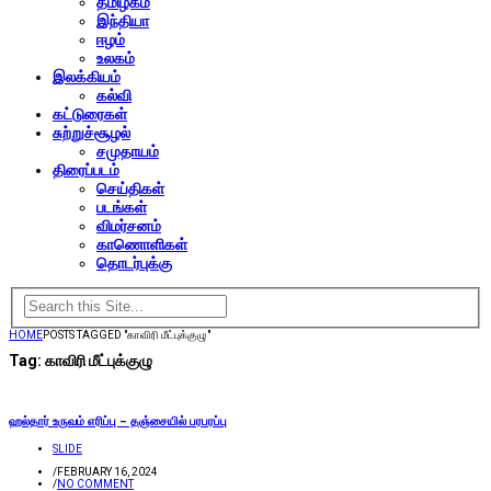
தமிழகம்
இந்தியா
ஈழம்
உலகம்
இலக்கியம்
கல்வி
கட்டுரைகள்
சுற்றுச்சூழல்
சமுதாயம்
திரைப்படம்
செய்திகள்
படங்கள்
விமர்சனம்
காணொளிகள்
தொடர்புக்கு
HOME
POSTS TAGGED "காவிரி மீட்புக்குழு"
Tag:
காவிரி மீட்புக்குழு
ஹல்தார் உருவம் எரிப்பு – தஞ்சையில் பரபரப்பு
SLIDE
/
FEBRUARY 16, 2024
/
NO COMMENT