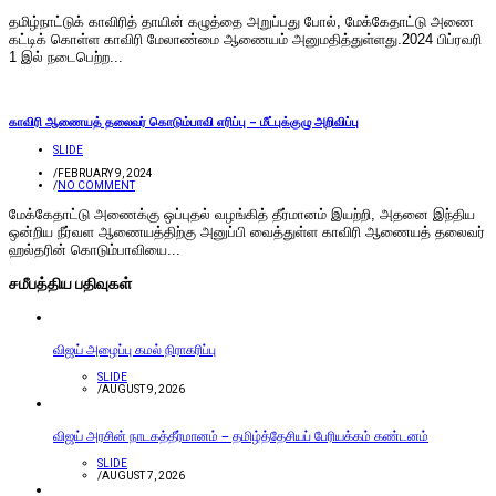
தமிழ்நாட்டுக் காவிரித் தாயின் கழுத்தை அறுப்பது போல், மேக்கேதாட்டு அணை
கட்டிக் கொள்ள காவிரி மேலாண்மை ஆணையம் அனுமதித்துள்ளது.2024 பிப்ரவரி
1 இல் நடைபெற்ற...
காவிரி ஆணையத் தலைவர் கொடும்பாவி எரிப்பு – மீட்புக்குழு அறிவிப்பு
SLIDE
/
FEBRUARY 9, 2024
/
NO COMMENT
மேக்கேதாட்டு அணைக்கு ஒப்புதல் வழங்கித் தீர்மானம் இயற்றி, அதனை இந்திய
ஒன்றிய நீர்வள ஆணையத்திற்கு அனுப்பி வைத்துள்ள காவிரி ஆணையத் தலைவர்
ஹல்தரின் கொடும்பாவியை...
சமீபத்திய பதிவுகள்
விஜய் அழைப்பு கமல் நிராகரிப்பு
SLIDE
/
AUGUST 9, 2026
விஜய் அரசின் நாடகத்தீர்மானம் – தமிழ்த்தேசியப் பேரியக்கம் கண்டனம்
SLIDE
/
AUGUST 7, 2026