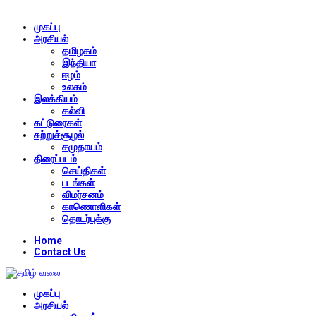
முகப்பு
அரசியல்
தமிழகம்
இந்தியா
ஈழம்
உலகம்
இலக்கியம்
கல்வி
கட்டுரைகள்
சுற்றுச்சூழல்
சமுதாயம்
திரைப்படம்
செய்திகள்
படங்கள்
விமர்சனம்
காணொளிகள்
தொடர்புக்கு
Home
Contact Us
முகப்பு
அரசியல்