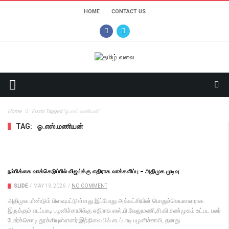
HOME
CONTACT US
Home
Posts Tagged "ஓ.எஸ்.மணியன்"
TAG:
ஓ.எஸ்.மணியன்
நம்பிக்கை வாக்கெடுப்பில் விஜய்க்கு எதிராக வாக்களிப்பு – அதிமுக முடிவு
SLIDE
/
MAY 13, 2026
/
NO COMMENT
அதி​முக மீண்டும் பிளவுபட்டுள்ளது.இப்போது அக்கட்சியின் பொதுச்​செய​லா​ளராக
இருக்கும் எடப்பாடி பழனிச்​சாமிக்கு எதிராக எஸ்.பி.வேலுமணி,சி.வி.சண்முகம் உட்பட பலர்
போர்க்கொடி தூக்கியுள்ளனர்.இந்நிலையில் எடப்பாடி பழனிச்சாமி, தனது