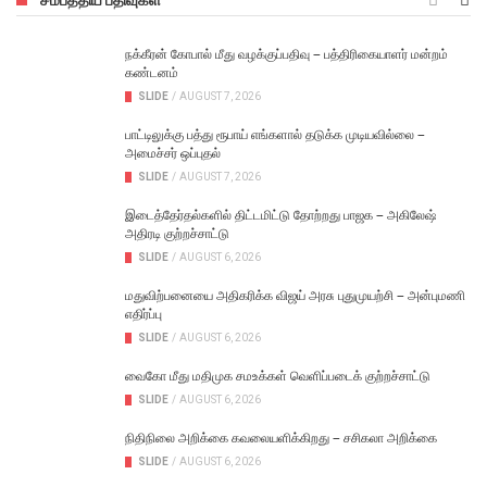
நக்கீரன் கோபால் மீது வழக்குப்பதிவு – பத்திரிகையாளர் மன்றம்
கண்டனம்
SLIDE
/
AUGUST 7, 2026
பாட்டிலுக்கு பத்து ரூபாய் எங்களால் தடுக்க முடியவில்லை –
அமைச்சர் ஒப்புதல்
SLIDE
/
AUGUST 7, 2026
இடைத்தேர்தல்களில் திட்டமிட்டு தோற்றது பாஜக – அகிலேஷ்
அதிரடி குற்றச்சாட்டு
SLIDE
/
AUGUST 6, 2026
மதுவிற்பனையை அதிகரிக்க விஜய் அரசு புதுமுயற்சி – அன்புமணி
எதிர்ப்பு
SLIDE
/
AUGUST 6, 2026
வைகோ மீது மதிமுக சமஉக்கள் வெளிப்படைக் குற்றச்சாட்டு
SLIDE
/
AUGUST 6, 2026
நிதிநிலை அறிக்கை கவலையளிக்கிறது – சசிகலா அறிக்கை
SLIDE
/
AUGUST 6, 2026