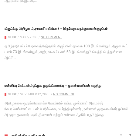
ஆதரவாளர்களுடன்,...
விஜய்க்கு அதிமுக ஆதரவா? எதிர்ப்பா? – இருவேறு கருத்துகளால் குழப்பம்
SLIDE
/
MAY 6, 2026
/
NO COMMENT
தமிழ்நாடு சட்​டப்​பேர​வைத் தேர்​தலில் விஜய்​யின் தவெக 108 இடங்​களி​லும், திமுக கூட்​
டணி 73 இடங்​களி​லும், அதி​முக கூட்​டணி 53 இடங்​களி​லும் வெற்றி பெற்​றுள்​ளன.
ஆட்சி...
மன்னிப்பு கேட்டால் அதிமுக ஒருங்கிணைப்பு – ஓ.எஸ்.மணியன் கருத்து
SLIDE
/
NOVEMBER 12, 2025
/
NO COMMENT
அதிமுகவை ஒருங்கிணைக்க வேண்டும் என்று முன்னாள் அமைச்சர்
கே.ஏ.செங்கோட்டையன் போர்க்கொடி உயர்த்தியுள்ளார்.முன்னாள் முதலமைச்சர் ஓபிஎஸ்,
அமமுக தலைவர் டிடிவி.தினகரன் மற்றும் சசிகலா ஆகியோரும் இதை...
சமீபத்திய பதிவுகள்