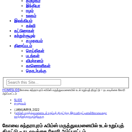
தமிழகம்
இந்தியா
ஈழம்
உலகம்
இலக்கியம்
கல்வி
கட்டுரைகள்
சுற்றுச்சூழல்
சமுதாயம்
திரைப்படம்
செய்திகள்
படங்கள்
விமர்சனம்
காணொளிகள்
தொடர்புக்கு
HOME
SLIDE
கோவை சுந்தராபுரம் ஃபிம்ஸ் மருத்துவமனையில் உடல் உறுப்புத் திருட்டு – நடவடிக்கை கோரி
ஆர்ப்பாட்டம்
SLIDE
சமுதாயம்
/
JANUARY 8, 2022
/
ஃபிம்ஸ் மருத்துவமனை
உடல் உறுப்புத் திருட்டு
கு.இராமகிருட்டிணன்
கோவை
சுதா
காந்தி
சுந்தராபுரம்
தியாகு
கோவை சுந்தராபுரம் ஃபிம்ஸ் மருத்துவமனையில் உடல் உறுப்புத்
திருட்டு – நடவடிக்கை கோரி ஆர்ப்பாட்டம்