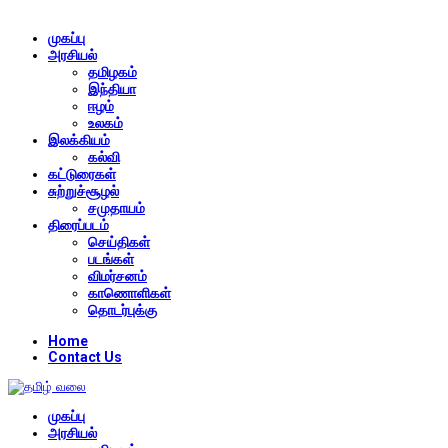
முகப்பு
அரசியல்
தமிழகம்
இந்தியா
ஈழம்
உலகம்
இலக்கியம்
கல்வி
கட்டுரைகள்
சுற்றுச்சூழல்
சமுதாயம்
திரைப்படம்
செய்திகள்
படங்கள்
விமர்சனம்
காணொளிகள்
தொடர்புக்கு
Home
Contact Us
முகப்பு
அரசியல்