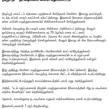
திருப்பூர் மாவட்டம் உடுமலை பகுதியைச் சேர்ந்தவர் பிரவீனா. இவரது தாய்க்குக்
கடந்த ஏப்ரல் மாதம் காய்ச்சல் ஏற்பட்டுள்ளது. இதனால் கோவை சுந்தராபுரத்தில்
உள்ள ஃபிம்ஸ் மருத்துவமனையில் சிகிச்சைக்காகச் சேர்ந்துள்ளனர்.
பின்னர் அவருக்கு மே மாதம் வரை சிகிச்சை அளிக்கப்பட்டுள்ளது. மேலும்
ஒவ்வொரு நாளும் சிகிச்சைக்காக ரூ.70 ஆயிரம் வரை கட்டணம்
வசூலிக்கப்பட்டுள்ளது. அதேபோல், அவரை மே மாதம் கிணத்துக்கடவு அருகே
உள்ள பகுதிக்கு அழைத்துச் சென்றுள்ளனர். மேலும் இவருடன் சில நோயாளிகளும்
அழைத்துச் சென்றனர்.
இதையடுத்து அடுத்த நாளிலேயே பிரவீனாவின் தாய் உயிரிழந்துள்ளார்.
இதையடுத்து பிரவீனாவிடம் இந்த மருத்துவமனையில் உடல் உறுப்புகள்
திருடப்படுவதாகவும், இதனால் தான் உங்கள் தாய் உயிரிழந்துள்ளார் என்றும்
தெரிவித்துள்ளனர்.
இது குறித்து பிரவீனா மருத்துவமனை நிர்வாகத்திடம் கேட்டுள்ளார். இதற்கு
மருத்துவமனை நிர்வாகம் அவருக்கு கொலை மிரட்டல் விடுத்தாகக் கூறப்படுகிறது.
இந்நிலையில்,போத்தனூர் காவல்நிலையத்தில் புகார் மனு அளித்துள்ளார்.
அதில், “உடல் உறுப்புகளைத் திருடும் மருத்துவமனை நிர்வாகத்தின் மீது நடவடிக்கை
எடுக்க வேண்டும்” என தெரிவித்துள்ளார்.
ஆனால், காவல்துறை நடவடிக்கை எதுவும் எடுக்கவில்லை எனக் கூறப்படுகிறது.
இதனால்,சனவரி 7 ஆம் தேதியன்று,