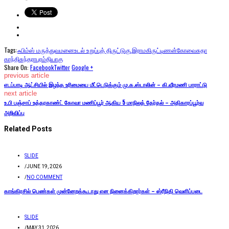
Tags:
ஃபிம்ஸ் மருத்துவமனை
உடல் உறுப்புத் திருட்டு
கு.இராமகிருட்டிணன்
கோவை
சுதா
காந்தி
சுந்தராபுரம்
தியாகு
Share On:
Facebook
Twitter
Google +
previous article
எடப்பாடி ஆட்சியில் இழந்த உரிமையை மீட்டெடுக்கும் மு.க.ஸ்டாலின் – கி.வீரமணி பாராட்டு
next article
உ.பி பஞ்சாப் உத்தரகாண்ட் கோவா மணிப்பூர் ஆகிய 5 மாநிலத் தேர்தல் – அதிகாரப்பூர்வ
அறிவிப்பு
Related Posts
SLIDE
/
JUNE 19, 2026
/
NO COMMENT
காங்கிரசில் பெண்கள் முன்னேறக்கூடாது என நினைக்கிறார்கள் – ஸ்ரீநிதி வெளிப்படை
SLIDE
/
MAY 31, 2026