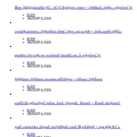
இடைத்தேர்தல்களில் திட்டமிட்டு தோற்றது பாஜக – அகிலேஷ் அதிரடி குற்றச்சாட்டு
SLIDE
/
AUGUST 6, 2026
மதுவிற்பனையை அதிகரிக்க விஜய் அரசு புதுமுயற்சி – அன்புமணி எதிர்ப்பு
SLIDE
/
AUGUST 6, 2026
வைகோ மீது மதிமுக சமஉக்கள் வெளிப்படைக் குற்றச்சாட்டு
SLIDE
/
AUGUST 6, 2026
நிதிநிலை அறிக்கை கவலையளிக்கிறது – சசிகலா அறிக்கை
SLIDE
/
AUGUST 6, 2026
வாசிப்பில் தடுமாற்றம் உள்ளடக்கம் அதைவிட மோசம் – சீமான் விமர்சனம்
SLIDE
/
AUGUST 6, 2026
நான் மனைவியுடன்தான் வாழ்கிறேன் மகள் இருக்கிறார் – உதயநிதி பேட்டி
SLIDE