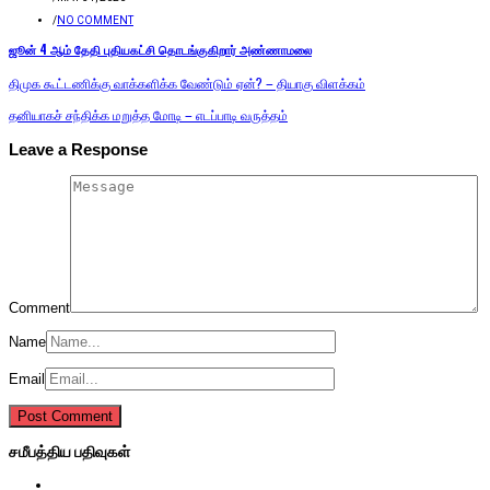
/
NO COMMENT
ஜூன் 4 ஆம் தேதி புதியகட்சி தொடங்குகிறார் அண்ணாமலை
திமுக கூட்டணிக்கு வாக்களிக்க வேண்டும் ஏன்? – தியாகு விளக்கம்
தனியாகச் சந்திக்க மறுத்த மோடி – எடப்பாடி வருத்தம்
Leave a Response
Comment
Name
Email
சமீபத்திய பதிவுகள்