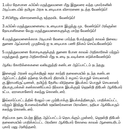
1.மர்ம தேசமான ஃபிம்ஸ் மருத்துவமனை மீது இதுவரை வந்த புகார்களின்
அடிப்படையில் தமிழக அரசு உடனடியாக விசாரணை நடத்த வேண்டும்!
2.சிபிசிஐடி விசாரணைக்கு உத்தரவிட வேண்டும்!
3.ஃபிம்ஸ் மருத்துவமனையை உடனடியாக இழுத்து மூட வேண்டும்! அங்குள்ள
நோயாளிகளை வேறு மருத்துவமனைகளுக்கு மாற்ற வேண்டும்!
4.மருத்துவமனைக்காக அடியாள் வேலை பார்த்த போத்தனூர் காவல் நிலைய
துணை ஆய்வாளர் முருகேஷ் ஐ உடனடியாக பணி நீக்கம் செய்யவேண்டும்
5.மருத்துவமனை மோசடிகளுக்குத் துணை போன காவல் அதிகாரிகள் மற்றும்
மருத்துவத் துறை அதிகாரிகள் மீது உடனடி நடவடிக்கை எடுக்கவேண்டும்
ஆகிய கோரிக்கைகளை வலியுறுத்தி கண்டன ஆர்ப்பாட்டம் நடந்தது.
இளைஞர் அரண் வழக்கறிஞர் சுதா காந்தி தலைமையில் நடந்த கண்டன
ஆர்ப்பாட்டத்தில் தந்தை பெரியார் திராவிடர் கழகப் பொதுச் செயலாளர்
கு.இராமகிருட்டிணன், தமிழ்த் தேசிய விடுதலை இயக்கப் பொதுச் செயலாளர்
தியாகு,மக்கள் கண்காணிப்பகம் நிர்வாக இயக்குநர் ஹென்றி திபேன் ஆகியோர்
உட்பட ஏராளமானோர் கலந்து கொண்டனர்.
இவ்வார்ப்பாட்டத்தில் மேலும் பல முற்போக்கு இயக்கத்தினரும், பாதிக்கப்பட்ட
மற்றும் இறந்து போனவர்களின் உறவினர்களான பிராவீனா, நதியா ஆகியோரும்
கலந்து கொண்டனர்.
சிறப்பாக நடைபெற்ற இந்த ஆர்ப்பாட்டம் தொடங்கும் முன்னர், ஹென்றி திபேன்
தலைமையில் பாதிக்கப்பட்ட பிரவீனா ஆகியோர் கோவை காவல் ஆணையரிடம்
புகார் மனு அளித்தனர்.