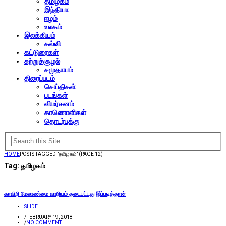
தமிழகம்
இந்தியா
ஈழம்
உலகம்
இலக்கியம்
கல்வி
கட்டுரைகள்
சுற்றுச்சூழல்
சமுதாயம்
திரைப்படம்
செய்திகள்
படங்கள்
விமர்சனம்
காணொளிகள்
தொடர்புக்கு
HOME
POSTS TAGGED "தமிழகம்"
(PAGE 12)
Tag:
தமிழகம்
காவிரி மேலாண்மை வாரியம் தடைபட்டது இப்படித்தான்
SLIDE
/
FEBRUARY 19, 2018
/
NO COMMENT