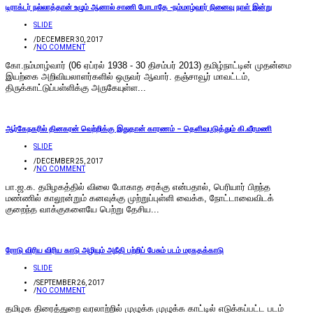
டிராக்டர் நல்லாத்தான் உழும் ஆனால் சாணி போடாதே -நம்மாழ்வார் நினைவு நாள் இன்று
SLIDE
/
DECEMBER 30, 2017
/
NO COMMENT
கோ.நம்மாழ்வார் (06 ஏப்ரல் 1938 - 30 திசம்பர் 2013) தமிழ்நாட்டின் முதன்மை
இயற்கை அறிவியலாளர்களில் ஒருவர் ஆவார். தஞ்சாவூர் மாவட்டம்,
திருக்காட்டுப்பள்ளிக்கு அருகேயுள்ள...
ஆர்கேநகரில் தினகரன் வெற்றிக்கு இதுதான் காரணம் – தெளிவுபடுத்தும் கி.வீரமணி
SLIDE
/
DECEMBER 25, 2017
/
NO COMMENT
பா.ஜ.க. தமிழகத்தில் விலை போகாத சரக்கு என்பதால், பெரியார் பிறந்த
மண்ணில் காலூன்றும் கனவுக்கு முற்றுப்புள்ளி வைக்க, நோட்டாவைவிடக்
குறைந்த வாக்குகளையே பெற்று தேசிய...
ரோடு விரிய விரிய காடு அழியும் அநீதி பற்றிப் பேசும் படம் மரகதக்காடு
SLIDE
/
SEPTEMBER 26, 2017
/
NO COMMENT
தமிழக திரைத்துறை வரலாற்றில் முழுக்க முழுக்க காட்டில் எடுக்கப்பட்ட படம்