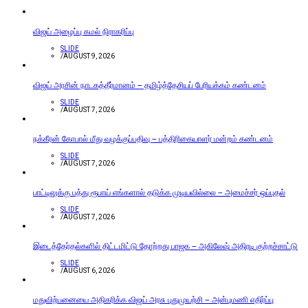
விஜய் அழைப்பு கமல் நிராகரிப்பு
SLIDE
/
AUGUST 9, 2026
விஜய் அரசின் நாடகத்தீர்மானம் – தமிழ்த்தேசியப் பேரியக்கம் கண்டனம்
SLIDE
/
AUGUST 7, 2026
நக்கீரன் கோபால் மீது வழக்குப்பதிவு – பத்திரிகையாளர் மன்றம் கண்டனம்
SLIDE
/
AUGUST 7, 2026
பாட்டிலுக்கு பத்து ரூபாய் எங்களால் தடுக்க முடியவில்லை – அமைச்சர் ஒப்புதல்
SLIDE
/
AUGUST 7, 2026
இடைத்தேர்தல்களில் திட்டமிட்டு தோற்றது பாஜக – அகிலேஷ் அதிரடி குற்றச்சாட்டு
SLIDE
/
AUGUST 6, 2026
மதுவிற்பனையை அதிகரிக்க விஜய் அரசு புதுமுயற்சி – அன்புமணி எதிர்ப்பு