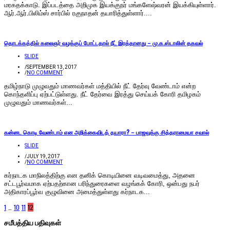
மரகதக்காடு. இப்படத்தை அறிமுக இயக்குநர் மங்களேஷ்வரன் இயக்கியுள்ளார்.
ஆர்.ஆர்.பிலிம்ஸ் சார்பில் ரகுநாதன் தயாரித்துள்ளார்....
தொடக்கத்தில் கலைஞர் வழக்குப் போட்டதால் நீட் இரத்தானது – மு.க.ஸ்டாலின் தகவல்
SLIDE
/
SEPTEMBER 13, 2017
/
NO COMMENT
தமிழ்நாடு முழுவதும் மாணவர்கள் மத்தியில் நீட் தேர்வு வேண்டாம் என்ற
கொந்தளிப்பு ஏற்பட்டுள்ளது. நீட் தேர்வை இரத்து செய்யக் கோரி தமிழகம்
முழுவதும் மாணவர்கள்...
கன்னட கொடி வேண்டாம் என அறிக்கைவிடத் தயாரா? – பாஜவுக்கு சித்தராமையா சவால்
SLIDE
/
JULY 19, 2017
/
NO COMMENT
கர்நாடக மாநிலத்திற்கு என தனிக் கொடியினை வடிவமைத்து, அதனை
சட்டபூர்வமாக ஏற்பதற்கான பரிந்துரைகளை வழங்கக் கோரி, ஒன்பது நபர்
அதிகாரப்பூர்வ குழுவினை அமைத்துள்ளது கர்நாடக...
1
…
10
11
12
சமீபத்திய பதிவுகள்