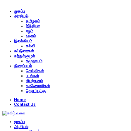
முகப்பு
அரசியல்
தமிழகம்
இந்தியா
ஈழம்
உலகம்
இலக்கியம்
கல்வி
கட்டுரைகள்
சுற்றுச்சூழல்
சமுதாயம்
திரைப்படம்
செய்திகள்
படங்கள்
விமர்சனம்
காணொளிகள்
தொடர்புக்கு
Home
Contact Us
முகப்பு
அரசியல்