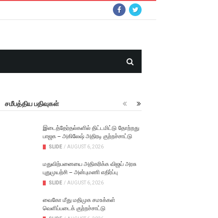
சமீபத்திய பதிவுகள்
இடைத்தேர்தல்களில் திட்டமிட்டு தோற்றது
பாஜக – அகிலேஷ் அதிரடி குற்றச்சாட்டு
SLIDE
/
AUGUST 6, 2026
மதுவிற்பனையை அதிகரிக்க விஜய் அரசு
புதுமுயற்சி – அன்புமணி எதிர்ப்பு
SLIDE
/
AUGUST 6, 2026
வைகோ மீது மதிமுக சமஉக்கள்
வெளிப்படைக் குற்றச்சாட்டு