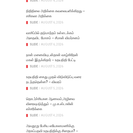
SLIDE
/
AUGUST 6, 2026
நிதிநிலை அறிக்கை கவலையளிக்கிறது –
சசிகலா அறிக்கை
SLIDE
/
AUGUST 6, 2026
வாசிப்பில் தடுமாற்றம் உள்ளடக்கம்
அதைவிட மோசம் – சீமான் விமர்சனம்
SLIDE
/
AUGUST 6, 2026
நான் மனைவியுடன்தான் வாழ்கிறேன்
மகள் இருக்கிறார் – உதயநிதி பேட்டி
SLIDE
/
AUGUST 5, 2026
உதயநிதி கைது முதல் விடுவிடுப்பு வரை
நடந்ததென்ன? – விவரம்
SLIDE
/
AUGUST 5, 2026
தொடர்ச்சியான ஆணவம்,அழிவை
விரைவுபடுத்தும் – மு.க.ஸ்டாலின்
எச்சரிக்கை
SLIDE
/
AUGUST 4, 2026
அவதூறு பேசிய லயோலாமணிக்கு
அரசுப்பதவி உதயநிதிக்கு சிறையா? –