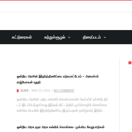
கட்டுரைகள்
சுற்றுச்சூழல்
திரைப்படம்
ஒன்றிய அரசின் இந்தித்திணிப்பை ஏற்கமாட்டோம் – அமைச்சர்
ராஜ்மோகன் உறுதி
SLIDE
/
MAY 20, 2026
/
NO COMMENT
ஒன்றிய அரசின் புதிய கல்விக் கொள்​கை​யில் பிஎம்​ஸ்ரீ பள்​ளித் திட்​
டம் இடம்​பெற்​றுள்​ளது.இந்தத் திட்​டத்​தில் மும்​மொழிக் கொள்கை
என்கிற பெயரில் இந்தித்திணிப்பு இருப்​ப​தால் தமிழ்நாடு இதில்...
ஒன்றிய அரசு தநா அரசு கல்விக் கொள்கை- முக்கிய வேறுபாடுகள்