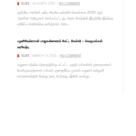
SLIDE
/
AUGUST 9, 2025
/
NO COMMENT
ஒன்றிய அரசின் புதிய தேசிய கல்விக் கொள்கை 2020 ஆம்
ஆண்டு அறிமுகம் செய்யப்பட்டது. தொடக்கத்தில் இருந்தே இதற்கு
எதிர்ப்பு தெரிவித்த தமிழ்நாடு அரசு,...
பழனிவேல்ராசன் பாஜகவினரைக் கேட்ட கேள்வி – வெகுமக்கள்
வரவேற்பு
SLIDE
/
MARCH 13, 2025
/
NO COMMENT
மதுரை மத்திய தொகுதிக்கு உட்பட்ட பகுதி மக்களின் குறைகளைப்
போக்குவதற்கான மக்கள் குறைதீர்ப்பு முகாம் மதுரை கல்லூரி
மைதானத்தில் நேற்று நடைபெற்றது. இதில் கலந்து...