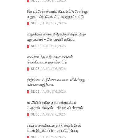
SLIDE
/
AUGUST 7, 2026
இடைத்தேர்தல்களில் திட்டமிட்டு தோற்றது
பாஜக – அகிலேஷ் அதிரடி குற்றச்சாட்டு
SLIDE
/
AUGUST 6, 2026
மதுவிற்பனையை அதிகரிக்க விஜய் அரசு
புதுமுயற்சி – அன்புமணி எதிர்ப்பு
SLIDE
/
AUGUST 6, 2026
வைகோ மீது மதிமுக சமஉக்கள்
வெளிப்படைக் குற்றச்சாட்டு
SLIDE
/
AUGUST 6, 2026
நிதிநிலை அறிக்கை கவலையளிக்கிறது –
சசிகலா அறிக்கை
SLIDE
/
AUGUST 6, 2026
வாசிப்பில் தடுமாற்றம் உள்ளடக்கம்
அதைவிட மோசம் – சீமான் விமர்சனம்
SLIDE
/
AUGUST 6, 2026
நான் மனைவியுடன்தான் வாழ்கிறேன்
மகள் இருக்கிறார் – உதயநிதி பேட்டி
SLIDE
/
AUGUST 5, 2026