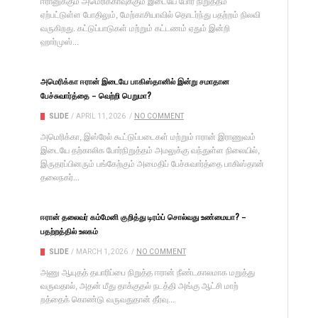
ஈரானுக்கும் அமெரிக்காவுக்கும் இடையே போர் நிறுத்தம்
ஏற்பட்டுள்ள போதிலும், மேற்காசியாவில் தொடர்ந்து பதற்றம் நிலவி
வருகிறது. கட்டுப்பாடுகள் மற்றும் கட்டணம் ஏதும் இன்றி
ஹார்முஸ்...
அமெரிக்கா ஈரான் இடையே பாகிஸ்தானில் இன்று சமாதான
பேச்சுவார்த்தை – வெற்றி பெறுமா?
SLIDE
/
APRIL 11, 2026
/
NO COMMENT
அமெரிக்கா, இஸ்ரேல் கூட்டுப்படைகள் மற்றும் ஈரான் இராணுவம்
இடையே தற்காலிக போர்நிறுத்தம் அமலுக்கு வந்துள்ள நிலை​யில்,
இருதரப்​பினரும் பங்​கேற்​கும் அமை​திப் பேச்​சு​வார்த்தை பாகிஸ்​தான்
தலைநகர்...
ஈரான் தலைவர் கம்மேனி குறித்து டிரம்ப் சொல்வது உண்மையா? –
பதற்றத்தில் உலகம்
SLIDE
/
MARCH 1, 2026
/
NO COMMENT
அணு ஆயுதத் தயாரிப்பை நிறுத்த ஈரான் நீண்​ட​கால​மாக மறுத்து
வரு​வதால், அதன் மீது தாக்​குதல் நடத்தி அங்கு ஆட்சி மாற்​
றத்தைக் கொண்டு வரு​வது​தான் தீர்வு...