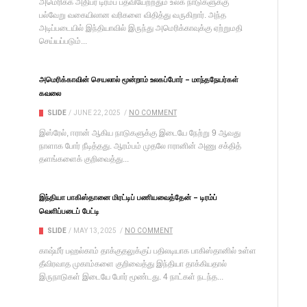
அமெரிக்க அதிபர் டிரம்ப் பதவியேற்றதும் உலக நாடுகளுக்கு
பல்வேறு வகையிலான வரிகளை விதித்து வருகிறார். அந்த
அடிப்படையில் இந்தியாவில் இருந்து அமெரிக்காவுக்கு ஏற்றுமதி
செய்யப்படும்...
அமெரிக்காவின் செயலால் மூன்றாம் உலகப்போர் – மாந்தநேயர்கள்
கவலை
SLIDE
/
JUNE 22, 2025
/
NO COMMENT
இஸ்ரேல், ஈரான் ஆகிய நாடுகளுக்கு இடையே நேற்று 9 ஆவது
நாளாக போர் நீடித்தது. ஆரம்பம் முதலே ஈரானின் அணு சக்தித்
தளங்களைக் குறிவைத்து...
இந்தியா பாகிஸ்தானை மிரட்டிப் பணியவைத்தேன் – டிரம்ப்
வெளிப்படைப் பேட்டி
SLIDE
/
MAY 13, 2025
/
NO COMMENT
காஷ்மீர் பஹல்காம் தாக்குதலுக்குப் பதிலடியாக பாகிஸ்தானில் உள்ள
தீவிரவாத முகாம்களை குறிவைத்து இந்தியா தாக்கியதால்
இருநாடுகள் இடையே போர் மூண்டது. 4 நாட்கள் நடந்த...