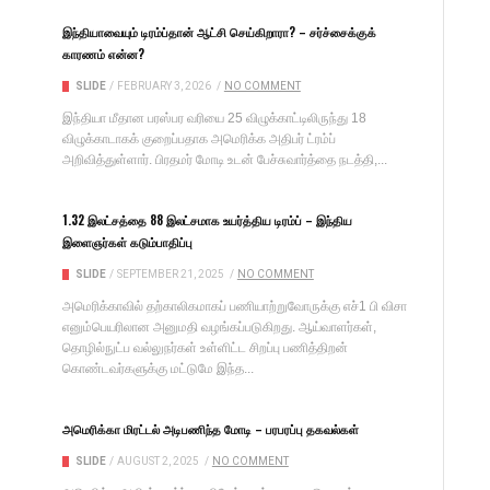
இந்தியாவையும் டிரம்ப்தான் ஆட்சி செய்கிறாரா? – சர்ச்சைக்குக்
காரணம் என்ன?
SLIDE
/
FEBRUARY 3, 2026
/
NO COMMENT
இந்தியா மீதான பரஸ்பர வரியை 25 விழுக்காட்டிலிருந்து 18
விழுக்காடாகக் குறைப்பதாக அமெரிக்க அதிபர் ட்ரம்ப்
அறிவித்துள்ளார். பிரதமர் மோடி உடன் பேச்சுவார்த்தை நடத்தி,...
1.32 இலட்சத்தை 88 இலட்சமாக உயர்த்திய டிரம்ப் – இந்திய
இளைஞர்கள் கடும்பாதிப்பு
SLIDE
/
SEPTEMBER 21, 2025
/
NO COMMENT
அமெரிக்காவில் தற்காலிகமாகப் பணியாற்றுவோருக்கு எச்1 பி விசா
எனும்பெயரிலான அனுமதி வழங்கப்படுகிறது. ஆய்வாளர்கள்,
தொழில்நுட்ப வல்லுநர்கள் உள்ளிட்ட சிறப்பு பணித்திறன்
கொண்டவர்களுக்கு மட்டுமே இந்த...
அமெரிக்கா மிரட்டல் அடிபணிந்த மோடி – பரபரப்பு தகவல்கள்
SLIDE
/
AUGUST 2, 2025
/
NO COMMENT