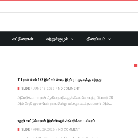
கட்டுரைகள்
சுற்றுச்சூழல்
திரைப்படம்
111 நாள் போர் 122 இலட்சம் கோடி இழப்பு – முடிவுக்கு வந்தது
SLIDE
/
JUNE 19, 2026
/
NO COMMENT
அமெரிக்​கா - ஈரான் ஆகிய நாடுகளுக்கிடையே கடந்த பிப்​ர​வரி 28
ஆம் தேதி முதல் போர் நடை​பெற்று வந்​தது. கடந்த ஏப்​ரல் 8 ஆம்...
உறுதி காட்டும் ஈரான் இறங்கிவரும் அமெரிக்கா – விவரம்
SLIDE
/
APRIL 29, 2026
/
NO COMMENT