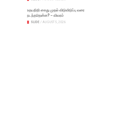
உதயநிதி கைது முதல் விடுவிடுப்பு வரை
நடந்ததென்ன? – விவரம்
SLIDE
/
AUGUST 5, 2026