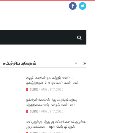
சமீபத்திய பதிவுகள்
விஜய் அரசின் நாடகத்தீர்மானம் –
தமிழ்த்தேசியப் பேரியக்கம் கண்டனம்
SLIDE
/
AUGUST 7, 2026
நக்கீரன் கோபால் மீது வழக்குப்பதிவு –
பத்திரிகையாளர் மன்றம் கண்டனம்
SLIDE
/
AUGUST 7, 2026
பாட்டிலுக்கு பத்து ரூபாய் எங்களால் தடுக்க
முடியவில்லை – அமைச்சர் ஒப்புதல்