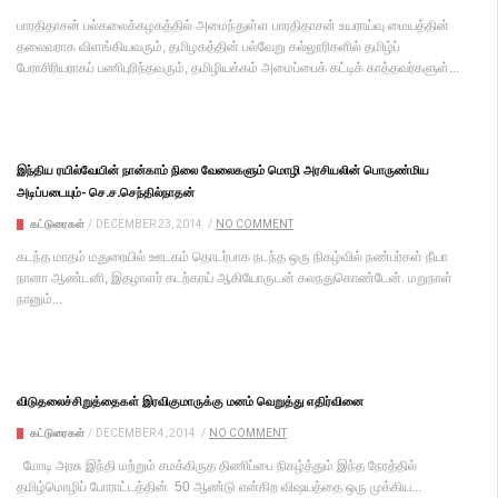
பாரதிதாசன் பல்கலைக்கழகத்தில் அமைந்துள்ள பாரதிதாசன் உயராய்வு மையத்தின்
தலைவராக விளங்கியவரும், தமிழகத்தின் பல்வேறு கல்லூரிகளில் தமிழ்ப்
பேராசிரியராகப் பணிபுரிந்தவரும், தமிழியக்கம் அமைப்பைக் கட்டிக் காத்தவர்களுள்...
இந்திய ரயில்வேயின் நான்காம் நிலை வேலைகளும் மொழி அரசியலின் பொருண்மிய
அடிப்படையும்- செ.ச.செந்தில்நாதன்
கட்டுரைகள்
/
DECEMBER 23, 2014
/
NO COMMENT
கடந்த மாதம் மதுரையில் ஊடகம் தொடர்பாக நடந்த ஒரு நிகழ்வில் நண்பர்கள் நீயா
நானா ஆண்டனி, இதழாளர் கடற்கரய் ஆகியோருடன் கலநதுகொண்டேன். மறுநாள்
நானும்...
விடுதலைச்சிறுத்தைகள் இரவிகுமாருக்கு மனம் வெறுத்து எதிர்வினை
கட்டுரைகள்
/
DECEMBER 4, 2014
/
NO COMMENT
மோடி அரசு இந்தி மற்றும் சமக்கிருத திணிப்பை நிகழ்த்தும் இந்த நேரத்தில்
தமிழ்மொழிப் போராட்டத்தின் 50 ஆண்டு என்கிற விஷயத்தை ஒரு முக்கிய...