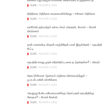
SLIDE
/
AUGUST 6, 2026
நிதிநிலை அறிக்கை கவலையளிக்கிறது – சசிகலா அறிக்கை
SLIDE
/
AUGUST 6, 2026
வாசிப்பில் தடுமாற்றம் உள்ளடக்கம் அதைவிட மோசம் – சீமான்
விமர்சனம்
SLIDE
/
AUGUST 6, 2026
நான் மனைவியுடன்தான் வாழ்கிறேன் மகள் இருக்கிறார் – உதயநிதி
பேட்டி
SLIDE
/
AUGUST 5, 2026
உதயநிதி கைது முதல் விடுவிடுப்பு வரை நடந்ததென்ன? – விவரம்
SLIDE
/
AUGUST 5, 2026
தொடர்ச்சியான ஆணவம்,அழிவை விரைவுபடுத்தும் –
மு.க.ஸ்டாலின் எச்சரிக்கை
SLIDE
/
AUGUST 4, 2026
அவதூறு பேசிய லயோலாமணிக்கு அரசுப்பதவி உதயநிதிக்கு
சிறையா? – சீமான் கேள்வி
SLIDE
/
AUGUST 4, 2026