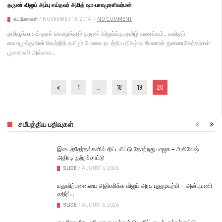
தருண் விஜய் அம்பு எய்தவர் அமித் ஷா-பாலமுரளிவர்மன்
கட்டுரைகள்
/
NOVEMBER 13, 2014
/
NO COMMENT
தமிழுக்காகக் குரல் கொடுக்கும் தருண் விஜய்க்கு தமிழ் வணக்கம்.. கவிஞர்
வைரமுத்துவின் வெற்றித் தமிழர் பேரவை நடத்திய நிகழ்வு. மேனாள் துணைவேந்தர்கள்
முனைவர் அவ்வை...
1
…
18
19
20
சமீபத்திய பதிவுகள்
இடைத்தேர்தல்களில் திட்டமிட்டு தோற்றது பாஜக – அகிலேஷ்
அதிரடி குற்றச்சாட்டு
SLIDE
/
AUGUST 6, 2026
மதுவிற்பனையை அதிகரிக்க விஜய் அரசு புதுமுயற்சி – அன்புமணி
எதிர்ப்பு
SLIDE
/
AUGUST 6, 2026
வைகோ மீது மதிமுக சமஉக்கள் வெளிப்படைக் குற்றச்சாட்டு