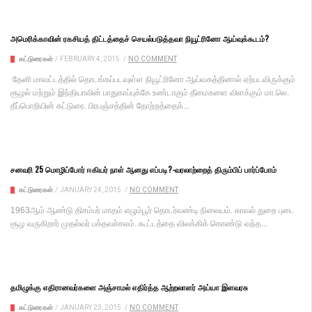
அமெரிக்காவின் ரகசியத் திட்டத்தைச் செயல்படுத்தவா நியூட்ரினோ ஆய்வுக்கூடம்?
கட்டுரைகள்
/
FEBRUARY 4, 2015
/
NO COMMENT
தேனி மாவட்டத்தில் தொடங்கப்படவுள்ள நியூட்ரினோ ஆய்வகத்தினால் ஏற்படவிருக்கும்
சூழல் மற்றும் இந்தியாவின் பாதுகாப்புக்கே உண்டாகும் தீமைகளை விளக்கும் மா.லெ.
தீப்பொறியின் கட்டுரை. பிரபஞ்சத்தின் தோற்றத்தைக்...
சனவரி 25 மொழிப்போர் ஈகியர் நாள் ஆனது எப்படி?-வரலாற்றைத் திரும்பிப் பார்ப்போம்
கட்டுரைகள்
/
JANUARY 24, 2015
/
NO COMMENT
1963ஆம் ஆண்டு திசம்பர் மாதம் எழும்பூர் தொடர்வண்டி நிலையம். காவல் துறை புடை
சூழ வருகிறார் முதல்வர் பக்தவச்சலம். கூட்டத்தை விலக்கிக் கொண்டு வந்த...
தமிழுக்கு எதிரானவர்களை அஞ்சாமல் எதிர்த்த ஆற்றலாளர் அய்யா இளவரசு
கட்டுரைகள்
/
JANUARY 23, 2015
/
NO COMMENT