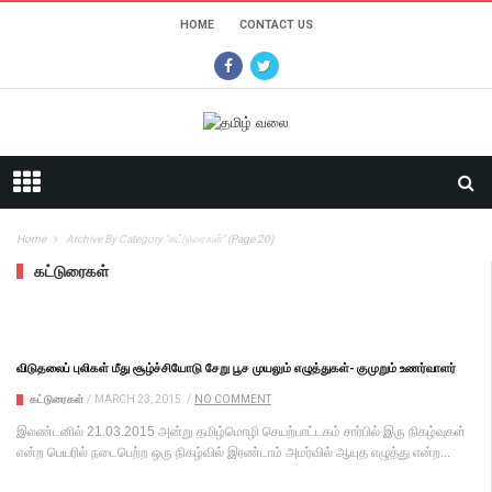
HOME
CONTACT US
Home
Archive By Category "கட்டுரைகள்"
(Page 20)
கட்டுரைகள்
விடுதலைப் புலிகள் மீது சூழ்ச்சியோடு சேறு பூச முயலும் எழுத்துகள்- குமுறும் உணர்வாளர்
கட்டுரைகள்
/
MARCH 23, 2015
/
NO COMMENT
இலண்டனில் 21.03.2015 அன்று தமிழ்மொழி செயற்பாட்டகம் சார்பில் இரு நிகழ்வுகள்
என்ற பெயரில் நடைபெற்ற ஒரு நிகழ்வில் இரண்டாம் அமர்வில் ஆயுத எழுத்து என்ற...