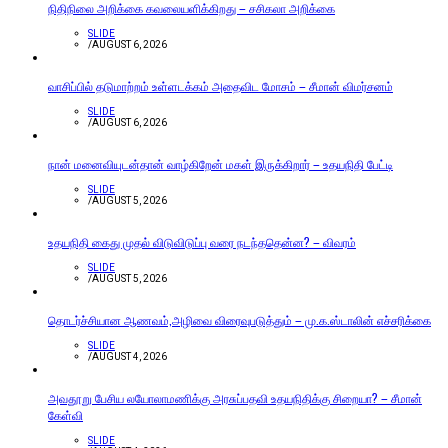
நிதிநிலை அறிக்கை கவலையளிக்கிறது – சசிகலா அறிக்கை
SLIDE
/
AUGUST 6, 2026
வாசிப்பில் தடுமாற்றம் உள்ளடக்கம் அதைவிட மோசம் – சீமான் விமர்சனம்
SLIDE
/
AUGUST 6, 2026
நான் மனைவியுடன்தான் வாழ்கிறேன் மகள் இருக்கிறார் – உதயநிதி பேட்டி
SLIDE
/
AUGUST 5, 2026
உதயநிதி கைது முதல் விடுவிடுப்பு வரை நடந்ததென்ன? – விவரம்
SLIDE
/
AUGUST 5, 2026
தொடர்ச்சியான ஆணவம்,அழிவை விரைவுபடுத்தும் – மு.க.ஸ்டாலின் எச்சரிக்கை
SLIDE
/
AUGUST 4, 2026
அவதூறு பேசிய லயோலாமணிக்கு அரசுப்பதவி உதயநிதிக்கு சிறையா? – சீமான்
கேள்வி
SLIDE