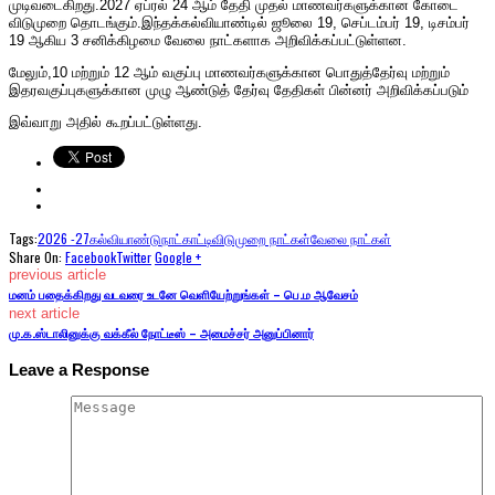
முடிவடைகிறது.2027 ஏப்ரல் 24 ஆம் தேதி முதல் மாணவர்களுக்கான கோடை
விடுமுறை தொடங்கும்.இந்தக்கல்வியாண்டில் ஜூலை 19, செப்டம்பர் 19, டிசம்பர்
19 ஆகிய 3 சனிக்கிழமை வேலை நாட்களாக அறிவிக்கப்பட்டுள்ளன.
மேலும்,10 மற்றும் 12 ஆம் வகுப்பு மாணவர்களுக்கான பொதுத்தேர்வு மற்றும்
இதரவகுப்புகளுக்கான முழு ஆண்டுத் தேர்வு தேதிகள் பின்னர் அறிவிக்கப்படும்
இவ்வாறு அதில் கூறப்பட்டுள்ளது.
Tags:
2026 -27
கல்வியாண்டு
நாட்காட்டி
விடுமுறை நாட்கள்
வேலை நாட்கள்
Share On:
Facebook
Twitter
Google +
previous article
மனம் பதைக்கிறது வடவரை உடனே வெளியேற்றுங்கள் – பெ.ம ஆவேசம்
next article
மு.க.ஸ்டாலினுக்கு வக்கீல் நோட்டீஸ் – அமைச்சர் அனுப்பினார்
Leave a Response