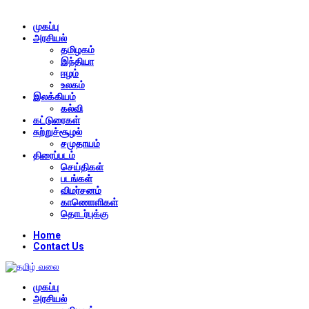
முகப்பு
அரசியல்
தமிழகம்
இந்தியா
ஈழம்
உலகம்
இலக்கியம்
கல்வி
கட்டுரைகள்
சுற்றுச்சூழல்
சமுதாயம்
திரைப்படம்
செய்திகள்
படங்கள்
விமர்சனம்
காணொளிகள்
தொடர்புக்கு
Home
Contact Us
முகப்பு
அரசியல்