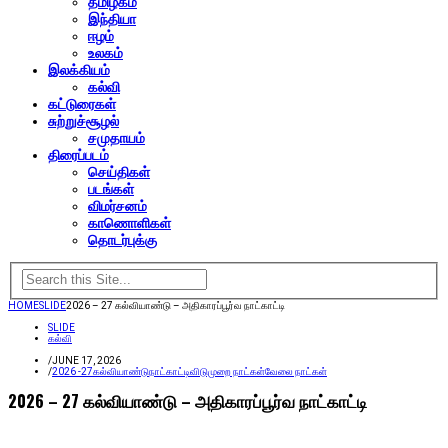
தமிழகம்
இந்தியா
ஈழம்
உலகம்
இலக்கியம்
கல்வி
கட்டுரைகள்
சுற்றுச்சூழல்
சமுதாயம்
திரைப்படம்
செய்திகள்
படங்கள்
விமர்சனம்
காணொளிகள்
தொடர்புக்கு
HOME
SLIDE
2026 – 27 கல்வியாண்டு – அதிகாரப்பூர்வ நாட்காட்டி
SLIDE
கல்வி
/
JUNE 17, 2026
/
2026 -27
கல்வியாண்டு
நாட்காட்டி
விடுமுறை நாட்கள்
வேலை நாட்கள்
2026 – 27 கல்வியாண்டு – அதிகாரப்பூர்வ நாட்காட்டி