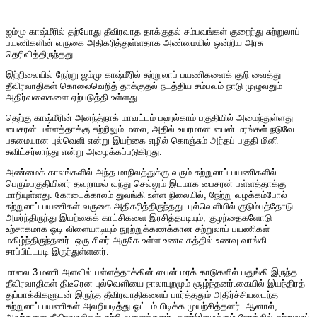
ஜம்மு காஷ்மீரில் தற்போது தீவிரவாத தாக்குதல் சம்பவங்கள் குறைந்து சுற்றுலாப்
பயணிகளின் வருகை அதிகரித்துள்ளதாக அண்மையில் ஒன்றிய அரசு
தெரிவித்திருந்தது.
இந்நிலையில் நேற்று ஜம்மு காஷ்மீரில் சுற்றுலாப் பயணிகளைக் குறி வைத்து
தீவிரவாதிகள் கொலைவெறித் தாக்குதல் நடத்திய சம்பவம் நாடு முழுவதும்
அதிர்வலைகளை ஏற்படுத்தி உள்ளது.
தெற்கு காஷ்மீரின் அனந்த்நாக் மாவட்டம் பஹல்காம் பகுதியில் அமைந்துள்ளது
பைசரன் பள்ளத்தாக்கு.சுற்றிலும் மலை, அதில் உயரமான பைன் மரங்கள் நடுவே
பசுமையான புல்வெளி என்று இயற்கை எழில் கொஞ்சும் அந்தப் பகுதி மினி
சுவிட்சர்லாந்து என்று அழைக்கப்படுகிறது.
அண்மைக் காலங்களில் அந்த மாநிலத்துக்கு வரும் சுற்றுலாப் பயணிகளில்
பெரும்பகுதியினர் தவறாமல் வந்து செல்லும் இடமாக பைசரன் பள்ளத்தாக்கு
மாறியுள்ளது. கோடைக்காலம் துவங்கி உள்ள நிலையில், நேற்று வழக்கம்போல்
சுற்றுலாப் பயணிகள் வருகை அதிகரித்திருந்தது. புல்வெளியில் குடும்பத்தோடு
அமர்ந்திருந்து இயற்கைக் காட்சிகளை இரசித்தபடியும், குழந்தைகளோடு
உற்சாகமாக ஓடி விளையாடியும் நூற்றுக்கணக்கான சுற்றுலாப் பயணிகள்
மகிழ்ந்திருந்தனர். ஒரு சிலர் அருகே உள்ள உணவகத்தில் உணவு வாங்கி
சாப்பிட்டபடி இருந்துள்ளனர்.
மாலை 3 மணி அளவில் பள்ளத்தாக்கின் பைன் மரக் காடுகளில் பதுங்கி இருந்த
தீவிரவாதிகள் திடீரென புல்வௌியை நாலாபுறமும் சூழ்ந்தனர்.கையில் இயந்திரத்
துப்பாக்கிகளுடன் இருந்த தீவிரவாதிகளைப் பார்த்ததும் அதிர்ச்சியடைந்த
சுற்றுலாப் பயணிகள் அலறியடித்து ஓட்டம் பிடிக்க முயற்சித்தனர். ஆனால்,