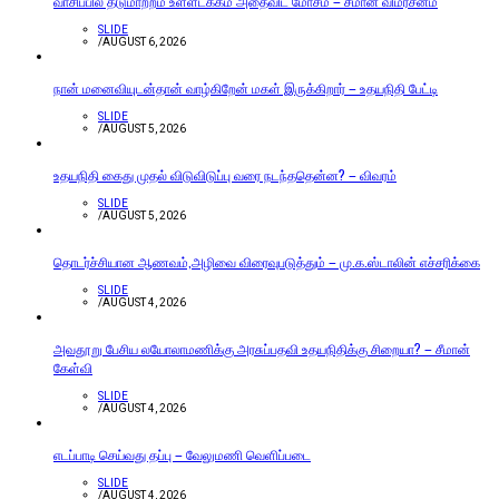
வாசிப்பில் தடுமாற்றம் உள்ளடக்கம் அதைவிட மோசம் – சீமான் விமர்சனம்
SLIDE
/
AUGUST 6, 2026
நான் மனைவியுடன்தான் வாழ்கிறேன் மகள் இருக்கிறார் – உதயநிதி பேட்டி
SLIDE
/
AUGUST 5, 2026
உதயநிதி கைது முதல் விடுவிடுப்பு வரை நடந்ததென்ன? – விவரம்
SLIDE
/
AUGUST 5, 2026
தொடர்ச்சியான ஆணவம்,அழிவை விரைவுபடுத்தும் – மு.க.ஸ்டாலின் எச்சரிக்கை
SLIDE
/
AUGUST 4, 2026
அவதூறு பேசிய லயோலாமணிக்கு அரசுப்பதவி உதயநிதிக்கு சிறையா? – சீமான்
கேள்வி
SLIDE
/
AUGUST 4, 2026
எடப்பாடி செய்வது தப்பு – வேலுமணி வெளிப்படை
SLIDE
/
AUGUST 4, 2026