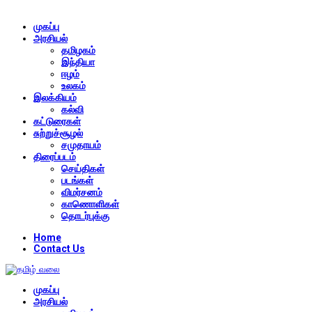
முகப்பு
அரசியல்
தமிழகம்
இந்தியா
ஈழம்
உலகம்
இலக்கியம்
கல்வி
கட்டுரைகள்
சுற்றுச்சூழல்
சமுதாயம்
திரைப்படம்
செய்திகள்
படங்கள்
விமர்சனம்
காணொளிகள்
தொடர்புக்கு
Home
Contact Us
முகப்பு
அரசியல்