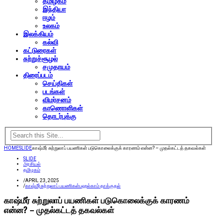
தமிழகம்
இந்தியா
ஈழம்
உலகம்
இலக்கியம்
கல்வி
கட்டுரைகள்
சுற்றுச்சூழல்
சமுதாயம்
திரைப்படம்
செய்திகள்
படங்கள்
விமர்சனம்
காணொளிகள்
தொடர்புக்கு
HOME
SLIDE
காஷ்மீர் சுற்றுலாப் பயணிகள் படுகொலைக்குக் காரணம் என்ன? – முதல்கட்டத் தகவல்கள்
SLIDE
அரசியல்
தமிழகம்
/
APRIL 23, 2025
/
காஷ்மீர்
சுற்றுலாப் பயணிகள்
பஹல்காம் தாக்குதல்
காஷ்மீர் சுற்றுலாப் பயணிகள் படுகொலைக்குக் காரணம்
என்ன? – முதல்கட்டத் தகவல்கள்