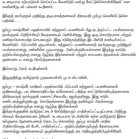
உடனடியாக ஏற்பாடுகள் செய்யப்படவேண்டும் என்று கேட்டுக்கொள்கிறேன்’ என
கண்ணீருடன் பல்லவி கூறினார்.
இந்தத் தாக்குதல் குறித்து குடியரசுத்தலைவர் திரவுபதி முர்மு வெளியிட்டுள்ள
பதிவில்…..
ஜம்மு காஷ்மீரின் பஹல்காமில் சுற்றுலாப் பயணிகள் மீது நடத்தப்பட்ட பயங்கரவாத
தாக்குதல் அதிர்ச்சியும் வேதனையும் அளிக்கிறது. இது ஒரு கொடூரமான மற்றும்
மனிதாபிமானமற்ற செயலாகும். இது சந்தேகத்திற்கு இடமின்றி கண்டிக்கப்பட
வேண்டும். அப்பாவிக் குடிமக்கள், சுற்றுலாப் பயணிகளைத் தாக்குவது முற்றிலும்
பயங்கரமானது, மன்னிக்க முடியாதது. அன்புக்குரியவர்களை இழந்து வாடும்
குடும்பங்களுக்கு எனது ஆழ்ந்த இரங்கல்கள் மற்றும் காயமடைந்தவர்கள் விரைவில்
குணமடைய எனது பிரார்த்தனைகள்
இவ்வாறு அவர் கூறியுள்ளார்.
இதுகுறித்து தமிழ்நாடு முதலமைச்சர் மு.க.ஸ்டாலின்,
ஜம்மு – காஷ்மீர் மாநிலம் பஹல்காமில் அப்பாவி சுற்றுலாப் பயணிகளைக்
குறிவைத்து, பல விலைமதிப்பற்ற உயிர்களைப் பறித்த காட்டுமிராண்டித்தனமான
தீவிரவாதத் தாக்குதல் மனசாட்சியையே உலுக்குகிறது. இது கடும்
கண்டனத்துக்குரியது. சொந்தங்களை இழந்து தவிக்கும் அவர்களது
குடும்பத்தினருக்கு எனது ஆழ்ந்த இரங்கல்கள்.
இத்தாக்குதலில் தமிழ்நாட்டைச் சேர்ந்தோரும் பாதிக்கப்பட்டிருப்பதை அறிந்து
மிகவும் வேதனையடைந்தேன். உடனடியாக டெல்லியில் உள்ள தமிழ்நாடு இல்ல
உள்ளுறை ஆணையரைத் தொடர்பு கொண்டு, ஜம்மு காஷ்மீர் மாநில
அதிகாரிகளுடன் பேசி, பாதிக்கப்பட்ட குடும்பத்தினருக்குத் தேவையான
அனைத்து உதவிகளையும் ஒருங்கிணைத்துத் தர அறிவுறுத்தியிருக்கிறேன்.