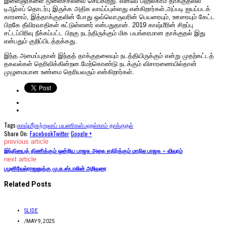
இளைஞர்களை மூளைச்சலவை செய்கிறது. எனவே பஹல்காம் தாக்குதலில்
டிஆர்எப் தொடர்பு இருக்க அதிக வாய்ப்புள்ளது என்கிறார்கள்.அப்படி ஐயப்படக்
காரணம், இத்தாக்குதலின் போது ஒவ்வொருவரின் பெயரையும், ஊரையும் கேட்ட
பிறகே தீவிரவாதிகள் சுட்டுள்ளனர் என்பதுதான். 2019 காஷ்மீரின் சிறப்பு
சட்டப்பிரிவு நீக்கப்பட்ட பிறகு நடந்திருக்கும் மிக பயங்கரமான தாக்குதல் இது
என்பதும் குறிப்பிடத்தக்கது.
இந்த அமைப்புதான் இந்தத் தாக்குதலையும் நடத்தியிருக்கும் என்று முதற்கட்டத்
தகவல்கள் தெரிவிக்கின்றன.மேற்கொண்டு நடக்கும் விசாரணையில்தான்
முழுமையான உண்மை தெரியவரும் என்கிறார்கள்.
Tags:
காஷ்மீர்
சுற்றுலாப் பயணிகள்
பஹல்காம் தாக்குதல்
Share On:
Facebook
Twitter
Google +
previous article
இந்தியைத் திணிக்கும் ஒன்றிய பாஜக அதை எதிர்க்கும் மாநில பாஜக – விவரம்
next article
பழனிவேல்ராஜனுக்கு மு.க.ஸ்டாலின் அறிவுரை
Related Posts
SLIDE
/
MAY 9, 2025