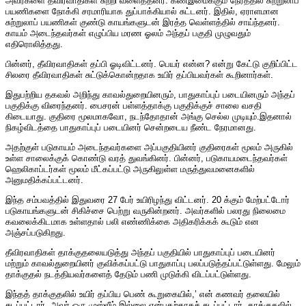
அவர்களை தீவிரவாதிகள் சுற்றி வளைத்தனர். கண்இமைக்கும் நேரத்தில் சுற்றுலாப்
பயணிகளை நோக்கி சரமாரியாக துப்பாக்கியால் சுட்டனர். இதில், ஏராளமான
சுற்றுலாப் பயணிகள் குண்டு காயங்களுடன் இரத்த வெள்ளத்தில் சாய்ந்தனர்.
காயம் அடைந்தவர்கள் எழுப்பிய மரண ஓலம் அந்தப் பகுதி முழுவதும்
எதிரொலித்தது.
பின்னர், தீவிரவாதிகள் தப்பி ஓடிவிட்டனர். பெயர் என்ன? என்று கேட்டு குறிப்பிட்ட
சிலரை தீவிரவாதிகள் சுட்டுக்கொன்றதாக உயிர் தப்பியவர்கள் கூறினார்கள்.
இதுபற்றிய தகவல் அறிந்து காவல்துறையினரும், பாதுகாப்புப் படையினரும் அந்தப்
பகுதிக்கு விரைந்தனர். பைசரன் பள்ளத்தாக்கு பகுதிக்குச் சாலை வசதி
கிடையாது. குதிரை மூலமாகவோ, நடந்தோதான் அங்கு செல்ல முடியும்.இதனால்
நிகழ்விடத்தை பாதுகாப்புப் படையினர் சென்றடைய நீண்ட நேரமானது.
அதற்குள் படுகாயம் அடைந்தவர்களை அப்பகுதியினர் குதிரைகள் மூலம் அருகில்
உள்ள சாலைக்குக் கொண்டு வரத் துவங்கினர். பின்னர், படுகாயமடைந்தவர்கள்
ஹெலிகாப்டர்கள் மூலம் மீட்கப்பட்டு அருகிலுள்ள மருத்துவமனைகளில்
அனுமதிக்கப்பட்டனர்.
இந்த சம்பவத்தில் இதுவரை 27 பேர் உயிரிழந்து விட்டனர். 20 க்கும் மேற்பட்டோர்
படுகாயங்களுடன் சிகிச்சை பெற்று வருகின்றனர். அவர்களில் பலரது நிலைமை
கவலைக்கிடமாக உள்ளதால் பலி எண்ணிக்கை அதிகரிக்கக் கூடும் என
அஞ்சப்படுகிறது.
தீவிரவாதிகள் தாக்குதலையடுத்து அந்தப் பகுதியில் பாதுகாப்புப் படையினர்
மற்றும் காவல்துறையினர் குவிக்கப்பட்டு பாதுகாப்பு பலப்படுத்தப்பட்டுள்ளது. மேலும்
தாக்குதல் நடத்தியவர்களைத் தேடும் பணி முடுக்கி விடப்பட்டுள்ளது.
இந்தத் தாக்குதலில் உயிர் தப்பிய பெண் கூறுகையில்,’ என் கணவர் தலையில்
சுடப்பட்டார். அவர் ஒரு முஸ்லீம் இல்லை என்பதற்காகச் சுடப்பட்டார். தாக்குதலில்