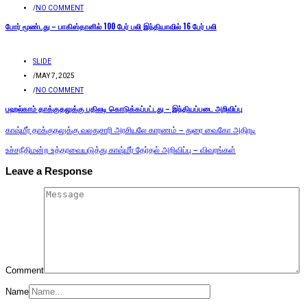
/
NO COMMENT
போர் மூண்டது – பாகிஸ்தானில் 100 பேர் பலி இந்தியாவில் 16 பேர் பலி
SLIDE
/
MAY 7, 2025
/
NO COMMENT
பஹல்காம் தாக்குதலுக்கு பதிலடி கொடுக்கப்பட்டது – இந்தியப்படை அறிவிப்பு
காஷ்மீர் தாக்குதலுக்கு வலதுசாரி அரசியலே காரணம் – துரை வைகோ அதிரடி
உச்சநீதிமன்ற உத்தரவையடுத்து காஷ்மீர் தேர்தல் அறிவிப்பு – விவரங்கள்
Leave a Response
Comment
Name