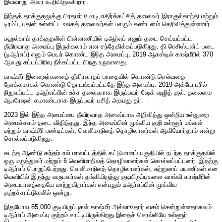
இவ்வாறு அவர் கூறியிருக்கிறார்.
இந்தத் தாக்குதலுக்கு பிரதமர் மோடி,எதிர்க்கட்சித் தலைவர் இராகுல்காந்தி மற்றும்
டிரம்ப், புதின் உள்ளிட்ட உலகத் தலைவர்கள் பலரும் கண்டனம் தெரிவித்துள்ளனர்.
பஹல்காம் தாக்குதலின் பின்னணியில் டிஆர்எப் எனும் தடை செய்யப்பட்ட
தீவிரவாத அமைப்பு இருக்கலாம் என சந்தேகிக்கப்படுகிறது. தி ரெசிஸ்டன்ட் படை
(டிஆர்எப்) எனும் பெயர் கொண்ட இந்த அமைப்பு, 2019 ஆகஸ்டில் காஷ்மீரில் 370
ஆவது சட்டப்பிரிவு நீக்கப்பட்ட பிறகு உருவானது.
காஷ்மீர் இளைஞர்களைத் தீவிரவாதப் பாதையில் கொண்டு செல்வதை
நோக்கமாகக் கொண்டு தொடங்கப்பட்டதே இந்த அமைப்பு. 2019 அக்டோபரில்
நிறுவப்பட்ட டிஆர்எப்பின் உச்ச தலைவராக இருப்பவர் ஷேக் ஷஜித் குல். தலைமை
ஆபரேஷன் கமாண்டராக இருப்பவர் பசித் அகமது தர்.
2023 இல் இந்த அமைப்பை தீவிரவாத அமைப்பாக அறிவித்து ஒன்றிய உள்துறை
அமைச்சகம் தடை விதித்தது. இந்த அமைப்பின் முக்கிய குறி உள்ளூர் மக்கள்
மற்றும் காஷ்மீரி பண்டிட்கள், வெளிமாநிலத் தொழிலாளர்கள் ஆகியோர்தாம் என்று
சொல்லப்படுகிறது.
கடந்த ஆண்டு கந்தர்பால் மாவட்டத்தில் கட்டுமானப் பகுதியில் நடந்த தாக்குதலில்
ஒரு மருத்துவர் மற்றும் 6 வெளிமாநிலத் தொழிலாளர்கள் கொல்லப்பட்டனர். இதற்கு
டிஆர்எப் பொறுப்பேற்றது. வெளிமாநிலத் தொழிலாளர்கள், சுற்றுலாப் பயணிகள் என
வெளியில் இருந்து வருபவர்கள் தங்கியிருந்து குடியிருப்புகளை வாங்கி காஷ்மீரின்
அடையாளத்தையே மாற்றுகிறார்கள் என்பதும் டிஆர்எப்பின் முக்கிய
குற்றச்சாட்டுகளில் ஒன்று.
இதுபோல 85,000 குடியிருப்புகள் காஷ்மீர் அல்லாதோர் வசம் சென்றுள்ளதாகவும்
டிஆர்எப் அமைப்பு குற்றம் சாட்டியிருக்கிறது.இதைச் சொல்லியே உள்ளூர்