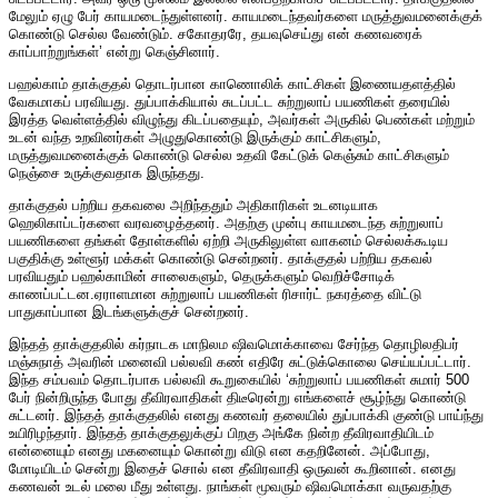
மேலும் ஏழு பேர் காயமடைந்துள்ளனர். காயமடைந்தவர்களை மருத்துவமனைக்குக்
கொண்டு செல்ல வேண்டும். சகோதரரே, தயவுசெய்து என் கணவரைக்
காப்பாற்றுங்கள்’ என்று கெஞ்சினார்.
பஹல்காம் தாக்குதல் தொடர்பான காணொலிக் காட்சிகள் இணையதளத்தில்
வேகமாகப் பரவியது. துப்பாக்கியால் சுடப்பட்ட சுற்றுலாப் பயணிகள் தரையில்
இரத்த வெள்ளத்தில் விழுந்து கிடப்பதையும், அவர்கள் அருகில் ​​பெண்கள் மற்றும்
உடன் வந்த உறவினர்கள் அழுதுகொண்டு இருக்கும் காட்சிகளும்,
மருத்துவமனைக்குக் கொண்டு செல்ல உதவி கேட்டுக் கெஞ்சும் காட்சிகளும்
நெஞ்சை உருக்குவதாக இருந்தது.
தாக்குதல் பற்றிய தகவலை அறிந்ததும் அதிகாரிகள் உடனடியாக
ஹெலிகாப்டர்களை வரவழைத்தனர். அதற்கு முன்பு காயமடைந்த சுற்றுலாப்
பயணிகளை தங்கள் தோள்களில் ஏற்றி அருகிலுள்ள வாகனம் செல்லக்கூடிய
பகுதிக்கு உள்ளூர் மக்கள் கொண்டு சென்றனர். தாக்குதல் பற்றிய தகவல்
பரவியதும் பஹல்காமின் சாலைகளும், தெருக்களும் வெறிச்சோடிக்
காணப்பட்டன.ஏராளமான சுற்றுலாப் பயணிகள் ரிசார்ட் நகரத்தை விட்டு
பாதுகாப்பான இடங்களுக்குச் சென்றனர்.
இந்தத் தாக்குதலில் கர்நாடக மாநிலம ஷிவமொக்காவை சேர்ந்த தொழிலதிபர்
மஞ்சுநாத் அவரின் மனைவி பல்லவி கண் எதிரே சுட்டுக்கொலை செய்யப்பட்டார்.
இந்த சம்பவம் தொடர்பாக பல்லவி கூறுகையில் ‘சுற்றுலாப் பயணிகள் சுமார் 500
பேர் நின்றிருந்த போது தீவிரவாதிகள் திடீரென்று எங்களைச் சூழ்ந்து கொண்டு
சுட்டனர். இந்தத் தாக்குதலில் எனது கணவர் தலையில் துப்பாக்கி குண்டு பாய்ந்து
உயிரிழந்தார். இந்தத் தாக்குதலுக்குப் பிறகு அங்கே நின்ற தீவிரவாதியிடம்
என்னையும் எனது மகனையும் கொன்று விடு என கதறினேன். அப்போது,
மோடியிடம் சென்று இதைச் சொல் என தீவிரவாதி ஒருவன் கூறினான். எனது
கணவன் உடல் மலை மீது உள்ளது. நாங்கள் மூவரும் ஷிவமொக்கா வருவதற்கு