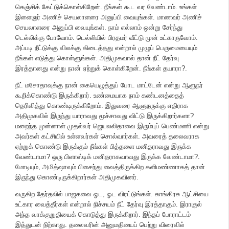
கெஞ்சிக் கேட்டுக்கொள்கிறேன். நீங்கள் கூட வர வேண்டாம். உங்கள்
இளைஞர் அணிச் செயலாளரை அனுப்பி வையுங்கள். மாணவர் அணிச்
செயலாளரை அனுப்பி வையுங்கள். நாம் எல்லாம் ஒன்று சேர்ந்து
டெல்லிக்கு போவோம். டெல்லியில் பிரதமர் வீட்டு முன் உட்காருவோம்.
அப்படி நீட்டுக்கு விலக்கு கிடைத்தது என்றால் முழுப் பெருமையையும்
நீங்கள் எடுத்து கொள்ளுங்கள். அதிமுகவால் தான் நீட் தேர்வு
இரத்தானது என்று நான் ஏற்றுக் கொள்கிறேன். நீங்கள் தயாரா?.
நீட் மசோதாவுக்கு நான் கையெழுத்துப் போட மாட்டேன் என்று ஆளுநர்
கூறிக்கொண்டு இருக்கிறார். உண்மையாக நாம் கண்டனத்தைத்
தெரிவித்து கொண்டிருக்கிறோம். இதுவரை ஆளுநருக்கு எதிராக
அதிமுகவில் இருந்து யாராவது மூச்சாவது விட்டு இருக்கிறார்களா?
மறைந்த முன்னாள் முதல்வர் ஜெயலலிதாவை இரும்புப் பெண்மணி என்று
அவர்கள் கட்சியில் உள்ளவர்கள் சொல்வார்கள். அவரைத் தலைவராக
ஏற்றுக் கொண்டு இருக்கும் நீங்கள் பித்தளை மனிதராவது இருக்க
வேண்டாமா? ஒரு பிளாஸ்டிக் மனிதராகவாவது இருக்க வேண்டாமா?.
மோடியும், அமித்ஷாவும் பிசைந்து வைத்திருக்கிற களிமண்ணாகத் தான்
இருந்து கொண்டிருக்கிறார்கள் அதிமுகவினர்.
வருகிற தேர்தலில் பாஜகவை ஓட, ஓட விரட்டுங்கள். காங்கிரசு ஆட்சியை
உட்கார வைத்தீர்கள் என்றால் நிச்சயம் நீட் தேர்வு இரத்தாகும். இராகுல்
அந்த வாக்குறுதியைக் கொடுத்து இருக்கிறார். இந்தப் போராட்டம்
இத்துடன் நிற்காது. தலைவரின் அனுமதியைப் பெற்று விரைவில்