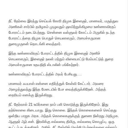
நீட் தேர்வை இரத்து செய்யக் கோரி திமுக இளைஞர், மாணவர், மருத்துவ
அணிகள் சார்பில் தமிழகம் முழுவதும் ஞாயிற்றுக்கிழமை உண்ணாவிரதப்
போராட்டம் நடைபெற்றது. சென்னை வள்ளுவர் கோட்டம் அருகில் நடந்த
போராட்டத்தை திமுக பொதுச் செயலாளரும், அமைச்சருமான
துரைமுருகன் தொடங்கி வைத்தார்.
இந்த உண்ணாவிரதப் போராட்டத்தில் திமுக இளைஞர் அணிச்
செயலாளரும், இளைஞர் நலன் மற்றும் விளையாட்டு மேம்பாட்டுத் துறை
அமைச்சருமான உதயநிதி ஸ்டாலின் பங்கேற்றார்.
உண்ணாவிரதப் போராட்டத்தில் அவர் பேசியது….
மாணவர் ஃபயாஸ் என்னை எதிர்த்துக் கேள்வி கேட்டார். அவரை
அழைத்துவந்து இந்த மேடையில் பேச வைத்திருக்கிறேன். அந்தத்
தைரியம் எனக்கு இருக்கிறது.
நீட் தேர்வால் 21 உயிர்களை நாம் பலி கொடுத்து இருக்கிறோம். இது
தற்கொலை கிடையாது. இது கொலை. இந்தக் கொலைகளைச் செய்தது
ஒன்றிய பாஜக அரசு. அந்தக் கொலைகளுக்குத் துணை நின்றது அதிமுக.
ஆளுநர் ஆர்.என். இரவிக்கு எவ்வளவு திமிரு, எவ்வளவு கொழுப்பு. ஒரு
கூட்டம் நடத்துகிறார். அதில், நீட் தேர்வில் வெற்றி பெற்றவர்களை எல்லாம்