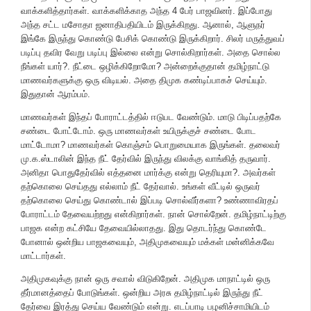
வாக்களித்தார்கள். வாக்களிக்காத அந்த 4 பேர் பாஜவினர். இப்போது
அந்த சட்ட மசோதா ஜனாதிபதியிடம் இருக்கிறது. ஆனால், ஆளுநர்
இங்கே இருந்து கொண்டு பேசிக் கொண்டு இருக்கிறார். சிலர் மருத்துவப்
படிப்பு தவிர வேறு படிப்பு இல்லை என்று சொல்கிறார்கள். அதை சொல்ல
நீங்கள் யார்?. நீட்டை ஒழிக்கிறோமோ? அன்றைக்குதான் தமிழ்நாட்டு
மாணவர்களுக்கு ஒரு விடியல். அதை திமுக கண்டிப்பாகச் செய்யும்.
இதுதான் ஆரம்பம்.
மாணவர்கள் இந்தப் போராட்டத்தில் ஈடுபட வேண்டும். மாடு பிடிப்பதற்கே
சண்டை போட்டோம். ஒரு மாணவர்கள் உயிருக்குச் சண்டை போட
மாட்டோமா? மாணவர்கள் கொஞ்சம் பொறுமையாக இருங்கள். தலைவர்
மு.க.ஸ்டாலின் இந்த நீட் தேர்வில் இருந்து விலக்கு வாங்கித் தருவார்.
அனிதா பொதுதேர்வில் எத்தனை மார்க்கு என்று தெரியுமா?. அவர்கள்
தற்கொலை செய்தது எல்லாம் நீட் தேர்வால். உங்கள் வீட்டில் ஒருவர்
தற்கொலை செய்து கொண்டால் இப்படி சொல்வீர்களா? உண்ணாவிரதப்
போராட்டம் தேவையற்றது என்கிறார்கள். நான் சொல்றேன். தமிழ்நாட்டிற்கு
பாஜக என்ற கட்சியே தேவையில்லாதது. இது தொடர்ந்து கொண்டே
போனால் ஒன்றிய பாஜகவையும், அதிமுகவையும் மக்கள் மன்னிக்கவே
மாட்டார்கள்.
அதிமுகவுக்கு நான் ஒரு சவால் விடுகிறேன். அதிமுக மாநாட்டில் ஒரு
தீர்மானத்தைப் போடுங்கள். ஒன்றிய அரசு தமிழ்நாட்டில் இருந்து நீட்
தேர்வை இரத்து செய்ய வேண்டும் என்று. எடப்பாடி பழனிச்சாமியிடம்