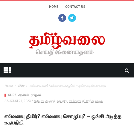
HOME
CONTACT US
Home
Slide
எவ்வளவு திமிர்? எவ்வளவு கொழுப்பு? – ஓங்கி அடித்த உதயநிதி
SLIDE
அரசியல்
தமிழகம்
/
AUGUST 21, 2023
/
அதிமுக
ஆளுநர்
உதயநிதி
காங்கிரசு
நீட் தேர்வு
பாஜக
எவ்வளவு திமிர்? எவ்வளவு கொழுப்பு? – ஓங்கி அடித்த
உதயநிதி