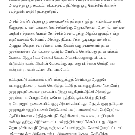
அழைத்து ஒரு கூட்டம். கிட்டத்தட்ட நீட்டுக்கு ஒரு கோச்சிங் கிளாஸ்
நடத்துகிற மாதிரி நடத்துகிறார்.
அதில் வெற்றி பெற்ற ஒரு மாணவனின் தந்தை எழுந்து,‘‘என்னிடம் வசதி
இருந்ததால் என் மகனை கோச்சிங்கிற்கு அனுப்பினேன். ஆனால், என்னை
மாதிரி எத்தனை பேரால் கோச்சிங் சென்டருக்கு அனுப்ப முடியும் என்று
தைரியமாகப் பேசினார். அதற்கு, நீட்டை நீக்க முடியாது என்கிறார்
ஆளுநர்.இதைக் கூற நீங்கள் யார். நீங்கள் ஒரு தபால்காரர் தான்.
முதல்மைச்சர் சொல்வதை ஒன்றிய அரசிடம் கொடுப்பது தான் உங்கள்
வேலை. ஆளுநரிடம் கேள்வி கேட்ட அமாசியப்பனுக்கு மிரட்டல்
விடுக்கிறார்கள். அவரின் வேலைக்கு ஏதாவது பிரச்னை செய்தீர்கள்
என்றால் நாங்கள் சும்மா விட மாட்டோம்.
தமிழ்நாட்டு மக்களைப் பற்றி உங்களுக்குத் தெரியாது ஆளுநரே.
வாக்குறுதியை நாங்கள் கொடுத்தாம்.அந்த வாக்குறுதியை நிறைவேற்ற
முழு முயற்சியையும் தலைவர் எடுத்து வருகிறார்.ஆட்சி அமைத்து
முதல்வராக பொறுப்பேற்ற ஒரே மாதத்தில், ஓய்வபெற்ற நீதிபதி
ஏ.கே.ராஜன் தலைமையில் குழு அமைக்கப்பட்டது. அந்தக் குழு தமிழகம்
முழுவதும் சுற்றுப்பயணம் மேற்கொண்டனர். மாணவர்கள், பெற்றோர்கள்,
ஆசிரியர்களை சந்தித்தனர். நீட் தேர்வினால், எவ்வளவு பாதிப்புகள்
என்பது குறித்த அறிக்கை சட்டமன்றத்தில் சமர்ப்பிக்கப்பட்டது. அதன்
தொடர்ச்சியாக நீட்டுக்கு எதிராக சட்டமன்றத்தில் கொண்டுவரப்பட்ட சட்ட
மசோதாவுக்கு அதிமுக உள்பட அனைவரும் ஆதரவு தெரிவித்து