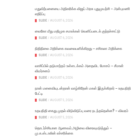
மதுவிற்பனையை அதிகரிக்க விஜய் அரசு புதுமுயற்சி – அன்புமணி
எதிர்ப்பு
SLIDE
/
AUGUST 6, 2026
வைகோ மீது மதிமுக சமஉக்கள் வெளிப்படைக் குற்றச்சாட்டு
SLIDE
/
AUGUST 6, 2026
நிதிநிலை அறிக்கை கவலையளிக்கிறது – சசிகலா அறிக்கை
SLIDE
/
AUGUST 6, 2026
வாசிப்பில் தடுமாற்றம் உள்ளடக்கம் அதைவிட மோசம் – சீமான்
விமர்சனம்
SLIDE
/
AUGUST 6, 2026
நான் மனைவியுடன்தான் வாழ்கிறேன் மகள் இருக்கிறார் – உதயநிதி
பேட்டி
SLIDE
/
AUGUST 5, 2026
உதயநிதி கைது முதல் விடுவிடுப்பு வரை நடந்ததென்ன? – விவரம்
SLIDE
/
AUGUST 5, 2026
தொடர்ச்சியான ஆணவம்,அழிவை விரைவுபடுத்தும் –
மு.க.ஸ்டாலின் எச்சரிக்கை