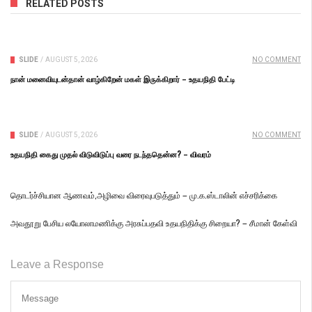
RELATED POSTS
SLIDE
/
AUGUST 5, 2026
NO COMMENT
நான் மனைவியுடன்தான் வாழ்கிறேன் மகள் இருக்கிறார் – உதயநிதி பேட்டி
SLIDE
/
AUGUST 5, 2026
NO COMMENT
உதயநிதி கைது முதல் விடுவிடுப்பு வரை நடந்ததென்ன? – விவரம்
தொடர்ச்சியான ஆணவம்,அழிவை விரைவுபடுத்தும் – மு.க.ஸ்டாலின் எச்சரிக்கை
அவதூறு பேசிய லயோலாமணிக்கு அரசுப்பதவி உதயநிதிக்கு சிறையா? – சீமான் கேள்வி
Leave a Response