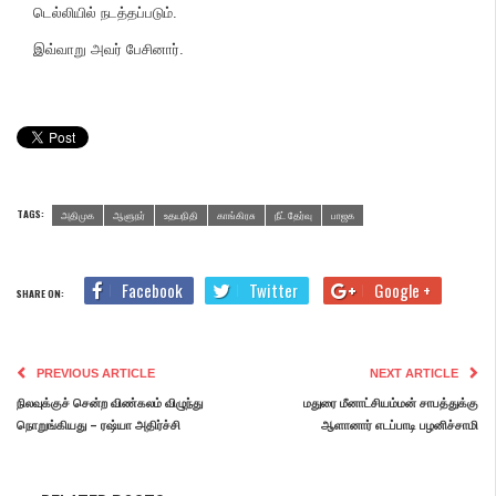
டெல்லியில் நடத்தப்படும்.
இவ்வாறு அவர் பேசினார்.
TAGS:
அதிமுக
ஆளுநர்
உதயநிதி
காங்கிரசு
நீட் தேர்வு
பாஜக
Facebook
Twitter
Google +
SHARE ON:
PREVIOUS ARTICLE
NEXT ARTICLE
நிலவுக்குச் சென்ற விண்கலம் விழுந்து
மதுரை மீனாட்சியம்மன் சாபத்துக்கு
நொறுங்கியது – ரஷ்யா அதிர்ச்சி
ஆளானார் எடப்பாடி பழனிச்சாமி