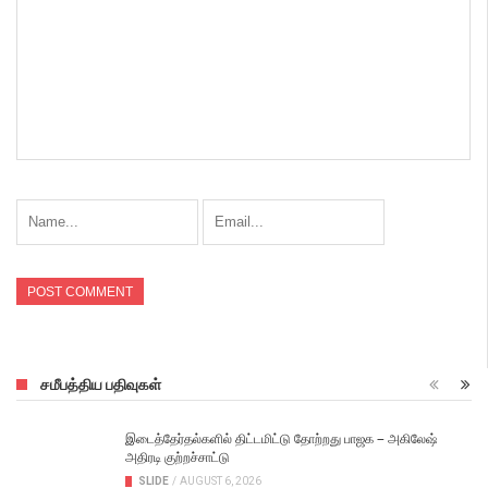
சமீபத்திய பதிவுகள்
இடைத்தேர்தல்களில் திட்டமிட்டு தோற்றது பாஜக – அகிலேஷ்
அதிரடி குற்றச்சாட்டு
SLIDE
/
AUGUST 6, 2026