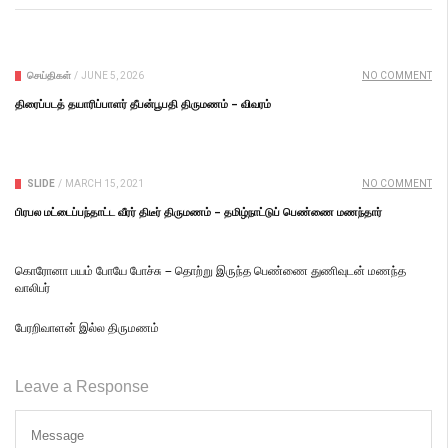
செய்திகள்
/
JUNE 5, 2026
NO COMMENT
திரைப்படத் தயாரிப்பாளர் தீபன்பூபதி திருமணம் – விவரம்
SLIDE
/
MARCH 15, 2021
NO COMMENT
பிரபல மட்டைப்பந்தாட்ட வீரர் திடீர் திருமணம் – தமிழ்நாட்டுப் பெண்ணை மணந்தார்
கொரோனா பயம் போயே போச்சு – தொற்று இருந்த பெண்ணை துணிவுடன் மணந்த
வாலிபர்
பேரறிவாளன் இல்ல திருமணம்
Leave a Response