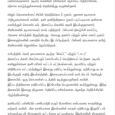
மணக்கவுள்ளார். நடிகர் கவினின் ரசிகர்கள் ஆச்சர்ய அதிர்ச்சியில்,
உற்சாக வாழ்த்துக்களைத் தெரிவித்து வருகின்றனர்.
விஜய் தொலைக்காட்சியில் நெடுந்தொடர் மூலம், துணை நடிகராக
அறிமுகமானவர் கவின். தன் தனித்திறமை மூலம் படிப்படியாக தன்னை
வளர்த்துக் கொண்டவர், திரைப்படங்களில் உதவி இயக்குநரானார்.
சினிமாவில் நடிகராகவும் கால் பதித்தார். பிக்பாஸ் நிகழ்ச்சி வாய்ப்பு,
அவரை உச்சத்தில் நிறுத்தியது. அவரது குணம் மற்றும் நல்ல மனம் மூலம்
இளைஞர்களின் மனதில் பெரிய இடம்பிடித்தார். பின்னர் நாயகனாக தமிழ்
சினிமாவில் ஜொலிக்க ஆரம்பித்தார்.
சமீபத்தில் அவர் நாயகனாக நடித்த “லிஃப்ட்” மற்றும் “டாடா”
திரைப்படங்கள் மிகப்பெரும் ப்ளாக்பஸ்டர் வெற்றியைப் பெற்றன. நடிகர்
கவினுக்கென தனி ரசிகர் வட்டம் மட்டுமல்லாமல், தயாரிப்பு மற்றும்
விநியோக வட்டாரத்திலும் இவரது மதிப்பு உயர்ந்துள்ளது. தற்போது நடன
இயக்குநர் சதீஷ் இயக்கத்தில், இசையமைப்பாளர் ராக் ஸ்டார் அனிருத்
இசையில், ஒரு ரொமான்ஸ் படத்தில் நடித்துவருகிறார் கவின்.
இப்படத்திற்கான எதிர்பார்ப்பு இப்போதே பெருமளவில் உயர்ந்துள்ளது. இந்த
நிலையில் இவரது திருமண அறிவிப்பு ரசிகர்களை ஆனந்த அதிர்ச்சியில்
ஆழ்த்தியுள்ளது.
தனியார்ப் பள்ளியில் பணியாற்றி வரும் மோனிகா என்பவரை காதலித்து
வந்தார் கவின். மிக ரகசியமான இவர்களின் காதல் தற்போது இருவீட்டார்
சம்மதத்துடன் திருமணக் கட்டத்தை எட்டியுள்ளது. இவர்களின் திருமணம்