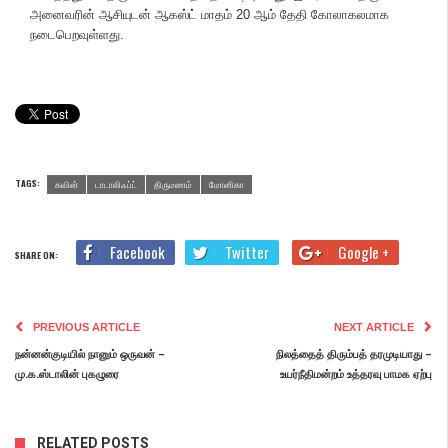
அனைவரின் ஆசியுடன் ஆகஸ்ட் மாதம் 20 ஆம் தேதி கோலாகலமாக
நடைபெறவுள்ளது.
TAGS:
கவின்
டாடாலிஃப்ட்
திருமணம்
மோனிகா
Facebook
Twitter
Google +
SHARE ON:
PREVIOUS ARTICLE
NEXT ARTICLE
நன்னன்குடியில் நானும் ஒருவன் –
நிலத்தைத் திரும்பத் தரமுடியாது –
மு.க.ஸ்டாலின் புகழுரை
உயர்நீதிமன்றம் உத்தரவு பாமக ஏற்பு
RELATED POSTS