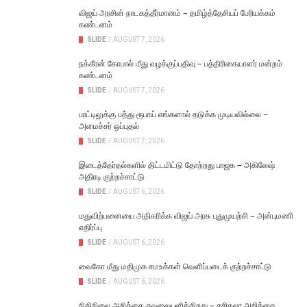
விஜய் அரசின் நாடகத்தீர்மானம் – தமிழ்த்தேசியப் பேரியக்கம்
கண்டனம்
SLIDE
/
AUGUST 7, 2026
நக்கீரன் கோபால் மீது வழக்குப்பதிவு – பத்திரிகையாளர் மன்றம்
கண்டனம்
SLIDE
/
AUGUST 7, 2026
பாட்டிலுக்கு பத்து ரூபாய் எங்களால் தடுக்க முடியவில்லை –
அமைச்சர் ஒப்புதல்
SLIDE
/
AUGUST 7, 2026
இடைத்தேர்தல்களில் திட்டமிட்டு தோற்றது பாஜக – அகிலேஷ்
அதிரடி குற்றச்சாட்டு
SLIDE
/
AUGUST 6, 2026
மதுவிற்பனையை அதிகரிக்க விஜய் அரசு புதுமுயற்சி – அன்புமணி
எதிர்ப்பு
SLIDE
/
AUGUST 6, 2026
வைகோ மீது மதிமுக சமஉக்கள் வெளிப்படைக் குற்றச்சாட்டு
SLIDE
/
AUGUST 6, 2026
நிதிநிலை அறிக்கை கவலையளிக்கிறது – சசிகலா அறிக்கை