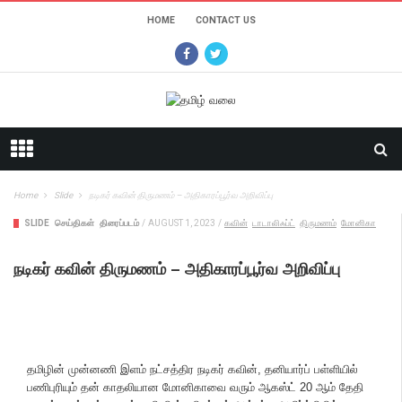
HOME
CONTACT US
Home
Slide
நடிகர் கவின் திருமணம் – அதிகாரப்பூர்வ அறிவிப்பு
SLIDE
செய்திகள்
திரைப்படம்
/
AUGUST 1, 2023
/
கவின்
டாடாலிஃப்ட்
திருமணம்
மோனிகா
நடிகர் கவின் திருமணம் – அதிகாரப்பூர்வ அறிவிப்பு
தமிழின் முன்னணி இளம் நட்சத்திர நடிகர் கவின், தனியார்ப் பள்ளியில்
பணிபுரியும் தன் காதலியான மோனிகாவை வரும் ஆகஸ்ட் 20 ஆம் தேதி