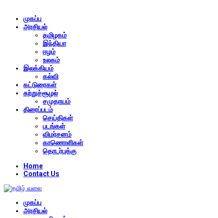
முகப்பு
அரசியல்
தமிழகம்
இந்தியா
ஈழம்
உலகம்
இலக்கியம்
கல்வி
கட்டுரைகள்
சுற்றுச்சூழல்
சமுதாயம்
திரைப்படம்
செய்திகள்
படங்கள்
விமர்சனம்
காணொளிகள்
தொடர்புக்கு
Home
Contact Us
முகப்பு
அரசியல்