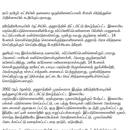
நாம் தமிழர் கட்சியின் தலைமை ஒருங்கிணைப்பாளர் சீமான் விடுத்துள்ள
அறிக்கையில் கூறியிருப்பதாவது,
நரேந்திரமோடியின் ஆட்சியில், குஜராத்தில் திட்டமிட்டு நிகழ்த்தப்பட்ட இசுலாமிய
மதவெறிப்படுகொலைகளின்போது கர்ப்பிணிப்பெண்ணான பில்கிஸ் பானுவைக்
கூட்டுப்பாலியல் வன்கொடுமைசெய்து, மூன்று வயது குழந்தை உள்ளிட்ட 14
பேரைக் கொன்றொழித்த கொலைக்குற்றவாளிகளைக் குஜராத் அரசு விடுதலை
செய்திருக்கும் செய்தியறிந்து பேரதிர்ச்சியடைந்தேன்.
துளியும் ஈவு இரக்கமில்லாத வகையில், கர்ப்பிணிப்பெண்ணென்றும் பாராது
அவரைப் பாலியல் வன்கொடுமைக்குள்ளாக்கி, அவரது குழந்தையின்
உயிரைப்பறித்து, மனித உயிர்களை மலிவானதாகக்கருதி, 14 பேரைக்
கொன்றுகுவித்து நரவேட்டையாடிய மதவெறி மிருகங்களைத் தூக்கிலேற்றி,
அவர்களுக்கு உச்சபட்சத்தண்டனையைப் பெற்றுத்தராது, முன்விடுதலை
செய்திருப்பது ஒட்டுமொத்த நாட்டையே வெட்கித்தலைகுனியச்செய்யும்
கொடுஞ்செயலாகும்.
2002 ஆம் ஆண்டு, குஜராத்தின் முதல்வராக இருந்த நரேந்திரமோடியின்
ஒத்துழைப்போடு திட்டமிட்டு நிகழ்த்தப்பட்ட இசுலாமிய
மதவெறிப்படுகொலைகளில், ஏறக்குறைய மூவாயிரத்துக்கும் மேற்பட்ட இசுலாமிய
மக்கள் படுகொலை செய்யப்பட்டு, பல பத்து கோடிகள் மதிப்பிலான அவர்களது
உடைமைகள் சூறையாடப்பட்டு, ஒரு இனப்படுகொலையே நடத்தி முடிக்கப்பட்டது
இந்திய நாட்டின் வரலாற்றில் ஒரு கறுப்புப்பக்கமாகும். இப்படுகொலைகளின் மூலம்,
சொந்த நிலத்திலேயே இசுலாமியர்கள் அகதிகளாக்கப்பட்டு, முகாம்களில்
அடைக்கப்பட்டு வதைக்கப்பட்டதை நாடும், ஏடுமறியும்.