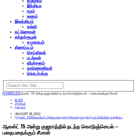
தமிழகம்
இந்தியா
ஈழம்
உலகம்
இலக்கியம்
கல்வி
கட்டுரைகள்
சுற்றுச்சூழல்
சமுதாயம்
திரைப்படம்
செய்திகள்
படங்கள்
விமர்சனம்
காணொளிகள்
தொடர்புக்கு
HOME
SLIDE
ஆகஸ்ட் 15 அன்று குஜராத்தில் நடந்த கொடுஞ்செயல் – பதைபதைக்கும் சீமான்
SLIDE
அரசியல்
தமிழகம்
/
AUGUST 18, 2022
/
ஆகஸ்ட் 15
இஸ்லாமியர் படுகொலை
குஜராத்
சீமான்
நாம் தமிழர் கட்சி
பில்கிஸ் பானு
மோடி
ஆகஸ்ட் 15 அன்று குஜராத்தில் நடந்த கொடுஞ்செயல் –
பதைபதைக்கும் சீமான்