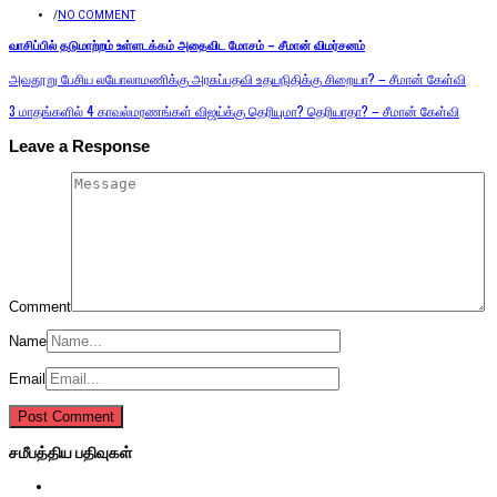
/
NO COMMENT
வாசிப்பில் தடுமாற்றம் உள்ளடக்கம் அதைவிட மோசம் – சீமான் விமர்சனம்
அவதூறு பேசிய லயோலாமணிக்கு அரசுப்பதவி உதயநிதிக்கு சிறையா? – சீமான் கேள்வி
3 மாதங்களில் 4 காவல்மரணங்கள் விஜய்க்கு தெரியுமா? தெரியாதா? – சீமான் கேள்வி
Leave a Response
Comment
Name
Email
சமீபத்திய பதிவுகள்