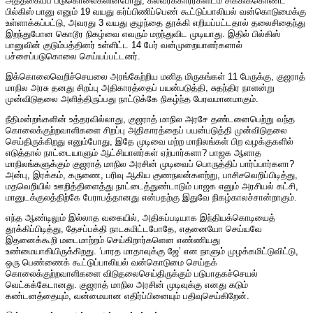
அத்தகையப் படுகொலைகளின்போது, கலவரக்காரர்களிடம் சிக்கிக்கொண்ட
பில்கிஸ் பானு எனும் 19 வயது கர்ப்பிணிப்பெண் கூட்டுப்பாலியல் வன்கொடுமைக்கு
உள்ளாக்கப்பட்டு, அவரது 3 வயது குழந்தை தூக்கி எறியப்பட்டதால் தலைசிதைந்து
இறந்துபோன கொடூர நிகழ்வை எவரும் மறந்துவிட முடியாது. இதில் பில்கிஸ்
பானுவின் குடும்பத்தினர் உள்ளிட்ட 14 பேர் வன்முறையாளர்களால்
பச்சைப்படுகொலை செய்யப்பட்டனர்.
இக்கொலைவெறிச்செயலை அரங்கேற்றிய மனித மிருகங்கள் 11 பேருக்கு, குஜராத்
மாநில அரசு தனது சிறப்பு அதிகாரத்தைப் பயன்படுத்தி, சுதந்திர நாளன்று
முன்விடுதலை அளித்திருப்பது நாட்டுக்கே நிகழ்ந்த பேரவமானமாகும்.
நீதிமன்றங்களின் உத்தரவில்லாது, குஜராத் மாநில அரசே தண்டனைபெற்று வந்த
கொலைக்குற்றவாளிகளை சிறப்பு அதிகாரத்தைப் பயன்படுத்தி முன்விடுதலை
செய்திருக்கிறது எனும்போது, இதே முடிவை மற்ற மாநிலங்கள் பிற வழக்குகளில்
எடுத்தால் நாட்டையாளும் ஆட்சியாளர்கள் ஏற்பார்களா? பாஜக ஆளாத
மாநிலங்களுக்கும் குஜராத் மாநில அரசின் முடிவைப் பொருத்திப் பார்ப்பார்களா?
அன்பு, இரக்கம், கருணை, பரிவு ஆகிய குணநலன்களற்று, பாசிசவெறிப்பிடித்து,
மதவெறியில் ஊறித்திளைத்து நாட்டைத்துண்டாடும் பாஜக எனும் அரசியல் கட்சி,
மானுடக்குலத்திற்கே பேராபத்தானது என்பதற்கு இதுவே நிகழ்காலச்சான்றாகும்.
எந்த ஆண்டிலும் இல்லாத வகையில், அதிகப்படியாக இந்தியக்கொடியைத்
தூக்கிப்பிடித்து, தேசப்பக்தி நாடகமிட்டபோதே, எதனையோ செய்யவே
இதனைக்கூறி மடைமாற்றம் செய்கிறார்களென எண்ணியது
உண்மையாகியிருக்கிறது. ‘பாரத மாதாவுக்கு ஜே’ என நாளும் முழக்கமிட்டுவிட்டு,
ஒரு பெண்ணைக் கூட்டுப்பாலியல் வன்கொடுமை செய்தக்
கொலைக்குற்றவாளிகளை விடுதலைசெய்திருக்கும் படுபாதகச்செயல்
வெட்கக்கேடானது. குஜராத் மாநில அரசின் முடிவுக்கு எனது கடும்
கண்டனத்தையும், வன்மையான எதிர்ப்பினையும் பதிவுசெய்கிறேன்.