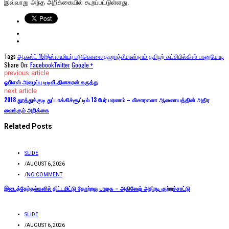
இவ்வாறு அந்த அறிக்கையில் கூறப்பட்டுள்ளது.
Tags:
ஆகஸ்ட் 15
இஸ்லாமியர் படுகொலை
குஜராத்
சீமான்
நாம் தமிழர் கட்சி
பில்கிஸ் பானு
மோடி
Share On:
Facebook
Twitter
Google +
previous article
ஓபிஎஸ் அழைப்பு டிடிவி.தினகரன் கருத்து
next article
2018 தூத்துக்குடி துப்பாக்கிச்சூட்டில் 13 பேர் மரணம் – விசாரணை ஆணையத்தின் அதிர
வைக்கும் அறிக்கை
Related Posts
SLIDE
/
AUGUST 6, 2026
/
NO COMMENT
இடைத்தேர்தல்களில் திட்டமிட்டு தோற்றது பாஜக – அகிலேஷ் அதிரடி குற்றச்சாட்டு
SLIDE
/
AUGUST 6, 2026