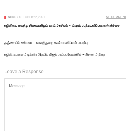
SLIDE
/
OCTOBER 22, 2021
NO COMMENT
ரஜினியை வைத்து திரையுலகிலும் காவி அரசியல் – விஷால் படத்தயாரிப்பாளரால் சர்ச்சை
தஞ்சையில் சசிகலா – உளவுத்துறை கண்காணிப்பால் பரபரப்பு
ரஜினி கமலை அடிக்கிற அடியில் விஜய் பயப்படவேண்டும் – சீமான் அதிரடி
Leave a Response