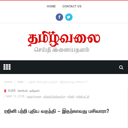
HOME
CONTACT US
Home
Slide
ரஜினி பற்றி புதிய வதந்தி – இதற்காவது மசிவாரா?
SLIDE
அரசியல்
தமிழகம்
/
MAY 13, 2018
/
உளவுத்துறை
மக்கள் செல்வாக்கு
ரஜினி
ரஜினி கட்சி
ரஜினி பற்றி புதிய வதந்தி – இதற்காவது மசிவாரா?