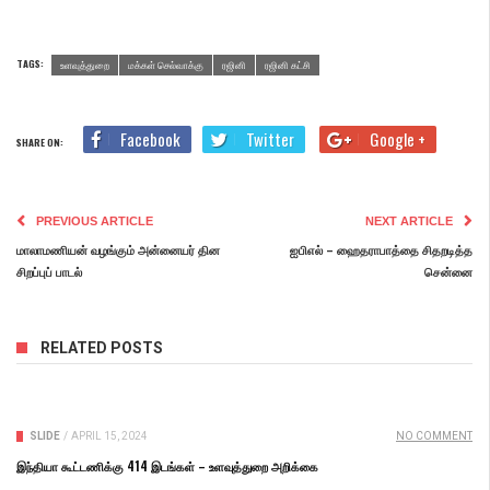
TAGS:
உளவுத்துறை
மக்கள் செல்வாக்கு
ரஜினி
ரஜினி கட்சி
Facebook
Twitter
Google +
SHARE ON:
PREVIOUS ARTICLE
NEXT ARTICLE
மாலாமணியன் வழங்கும் அன்னையர் தின
ஐபிஎல் – ஹைதராபாத்தை சிதறடித்த
சிறப்புப் பாடல்
சென்னை
RELATED POSTS
SLIDE
/
APRIL 15, 2024
NO COMMENT
இந்தியா கூட்டணிக்கு 414 இடங்கள் – உளவுத்துறை அறிக்கை