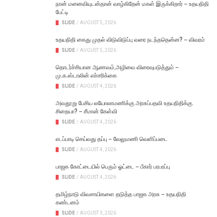
நான் மனைவியுடன்தான் வாழ்கிறேன் மகள் இருக்கிறார் – உதயநிதி
பேட்டி
SLIDE
/
AUGUST 5, 2026
உதயநிதி கைது முதல் விடுவிடுப்பு வரை நடந்ததென்ன? – விவரம்
SLIDE
/
AUGUST 5, 2026
தொடர்ச்சியான ஆணவம்,அழிவை விரைவுபடுத்தும் –
மு.க.ஸ்டாலின் எச்சரிக்கை
SLIDE
/
AUGUST 4, 2026
அவதூறு பேசிய லயோலாமணிக்கு அரசுப்பதவி உதயநிதிக்கு
சிறையா? – சீமான் கேள்வி
SLIDE
/
AUGUST 4, 2026
எடப்பாடி செய்வது தப்பு – வேலுமணி வெளிப்படை
SLIDE
/
AUGUST 4, 2026
பாஜக கோட்டையில் பெரும் ஓட்டை – பீகார் பரபரப்பு
SLIDE
/
AUGUST 4, 2026
தமிழ்நாடு விவசாயிகளை தடுத்த பாஜக அரசு – உதயநிதி
கண்டனம்
SLIDE
/
AUGUST 3, 2026