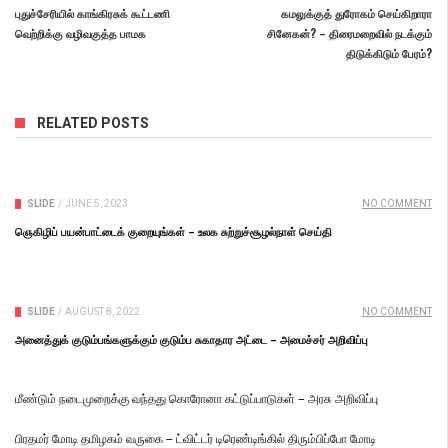
புதுச்சேரியில் காங்கிரசுக் கூட்டணி
கமலுக்குத் துரோகம் செய்கிறாரா
வெற்றிக்கு வழிவகுத்த பாமக
சினேகன்? – திரைமறைவில் நடக்கும்
திடுக்கிடும் பேரம்?
RELATED POSTS
SLIDE
/
JUNE 5, 2023
NO COMMENT
ஞெகிழிப் பயன்பாட்டைக் குறையுங்கள் – உலக சுற்றுச்சூழல்நாள் செய்தி
SLIDE
/
AUGUST 8, 2022
NO COMMENT
அனைத்துக் குடும்பங்களுக்கும் குடும்ப சுகாதார அட்டை – அமைச்சர் அறிவிப்பு
மீண்டும் நடைமுறைக்கு வந்தது கொரோனா கட்டுப்பாடுகள் – அரசு அறிவிப்பு
பிரதமர் மோடி தமிழகம் வருகை – ட்விட்டர் டிரெண்டிங்கில் திரும்பிப்போ மோடி