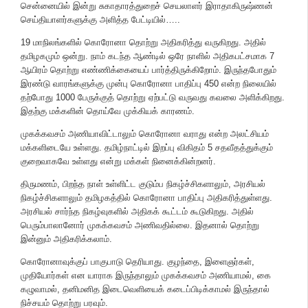
சென்னையில் இன்று சுகாதாரத்துறைச் செயலாளர் இராதாகிருஷ்ணன்
செய்தியாளர்களுக்கு அளித்த பேட்டியில்…..
19 மாநிலங்களில் கொரோனா தொற்று அதிகரித்து வருகிறது. அதில்
தமிழகமும் ஒன்று. நாம் கடந்த ஆண்டில் ஒரே நாளில் அதிகபட்சமாக 7
ஆயிரம் தொற்று எண்ணிக்கையைப் பார்த்திருக்கிறோம். இருந்தபோதும்
இரண்டு வாரங்களுக்கு முன்பு கொரோனா பாதிப்பு 450 என்ற நிலையில்
தற்போது 1000 பேருக்குத் தொற்று ஏற்பட்டு வருவது கவலை அளிக்கிறது.
இதற்கு மக்களின் தொய்வே முக்கியக் காரணம்.
முகக்கவசம் அணியாவிட்டாலும் கொரோனா வராது என்ற அலட்சியம்
மக்களிடையே உள்ளது. தமிழ்நாட்டில் இறப்பு விகிதம் 5 சதவீதத்துக்கும்
குறைவாகவே உள்ளது என்று மக்கள் நினைக்கின்றனர்.
திருமணம், பிறந்த நாள் உள்ளிட்ட குடும்ப நிகழ்ச்சிகளாலும், அரசியல்
நிகழ்ச்சிகளாலும் தமிழகத்தில் கொரோனா பாதிப்பு அதிகரித்துள்ளது.
அரசியல் சார்ந்த நிகழ்வுகளில் அதிகக் கூட்டம் கூடுகிறது. அதில்
பெரும்பாலானோர் முகக்கவசம் அணிவதில்லை. இதனால் தொற்று
இன்னும் அதிகரிக்கலாம்.
கொரோனாவுக்குப் பாகுபாடு தெரியாது. குழந்தை, இளைஞர்கள்,
முதியோர்கள் என யாராக இருந்தாலும் முகக்கவசம் அணியாமல், கை
கழுவாமல், தனிமனித இடைவெளியைக் கடைப்பிடிக்காமல் இருந்தால்
நிச்சயம் தொற்று பரவும்.