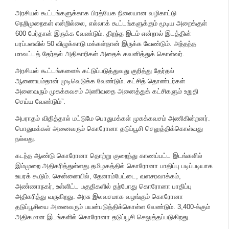
அரசியல் கூட்டங்களுக்காக பிரத்யேக நிலையான வழிகாட்டு
நெறிமுறைகள் என்றில்லை, எல்லாக் கூட்டங்களுக்கும் மூடிய அறைக்குள்
600 பேர்தான் இருக்க வேண்டும். திறந்த இடம் என்றால் இடத்தின்
பரப்பளவில் 50 விழுக்காடு மக்கள்தான் இருக்க வேண்டும். அந்தந்த
மாவட்டத் தேர்தல் அதிகாரிகள் அதைக் கவனித்துக் கொள்வர்.
அரசியல் கூட்டங்களைக் கட்டுப்படுத்துவது குறித்து தேர்தல்
ஆணையம்தான் முடிவெடுக்க வேண்டும். கட்சித் தொண்டர்கள்
அனைவரும் முகக்கவசம் அணிவதை அனைத்துக் கட்சிகளும் உறுதி
செய்ய வேண்டும்”.
அபராதம் விதித்தால் மட்டுமே பொதுமக்கள் முகக்கவசம் அணிகின்றனர்.
பொதுமக்கள் அனைவரும் கொரோனா தடுப்பூசி செலுத்திக்கொள்வது
நல்லது.
கடந்த ஆண்டு கொரோனா தொற்று குறைந்து காணப்பட்ட இடங்களில்
இம்முறை அதிகரித்துள்ளது.தமிழகத்தில் கொரோனா பாதிப்பு படிப்படியாக
உயரக் கூடும். சென்னையில், தேனாம்பேட்டை, வளசரவாக்கம்,
அண்ணாநகர், உள்ளிட்ட பகுதிகளில் தற்போது கொரோனா பாதிப்பு
அதிகரித்து வருகிறது. அரசு இலவசமாக வழங்கும் கொரோனா
தடுப்பூசியை அனைவரும் பயன்படுத்திக்கொள்ள வேண்டும். 3,400-க்கும்
அதிகமான இடங்களில் கொரோனா தடுப்பூசி செலுத்தப்படுகிறது.