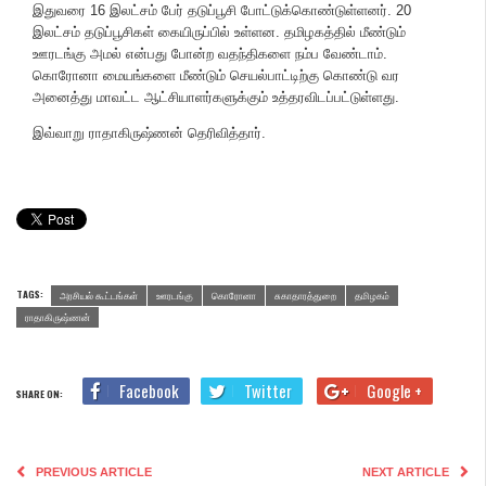
இதுவரை 16 இலட்சம் பேர் தடுப்பூசி போட்டுக்கொண்டுள்ளனர். 20
இலட்சம் தடுப்பூசிகள் கையிருப்பில் உள்ளன. தமிழகத்தில் மீண்டும்
ஊரடங்கு அமல் என்பது போன்ற வதந்திகளை நம்ப வேண்டாம்.
கொரோனா மையங்களை மீண்டும் செயல்பாட்டிற்கு கொண்டு வர
அனைத்து மாவட்ட ஆட்சியாளர்களுக்கும் உத்தரவிடப்பட்டுள்ளது.
இவ்வாறு ராதாகிருஷ்ணன் தெரிவித்தார்.
TAGS:
அரசியல் கூட்டங்கள்
ஊரடங்கு
கொரோனா
சுகாதாரத்துறை
தமிழகம்
ராதாகிருஷ்ணன்
Facebook
Twitter
Google +
SHARE ON:
PREVIOUS ARTICLE
NEXT ARTICLE