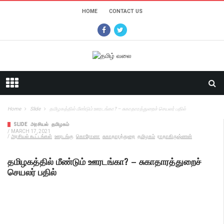
HOME
CONTACT US
Home
Slide
தமிழகத்தில் மீண்டும் ஊரடங்கா? – சுகாதாரத்துறைச் செயலர் பதில்
SLIDE
அரசியல்
தமிழகம்
/
MARCH 17, 2021
/
அரசியல் கூட்டங்கள்
ஊரடங்கு
கொரோனா
சுகாதாரத்துறை
தமிழகம்
ராதாகிருஷ்ணன்
தமிழகத்தில் மீண்டும் ஊரடங்கா? – சுகாதாரத்துறைச்
செயலர் பதில்