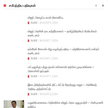
சமீபத்திய பதிவுகள்
விஜய் அழைப்பு கமல் நிராகரிப்பு
SLIDE
/
AUGUST 9, 2026
விஜய் அரசின் நாடகத்தீர்மானம் – தமிழ்த்தேசியப் பேரியக்கம்
கண்டனம்
SLIDE
/
AUGUST 7, 2026
நக்கீரன் கோபால் மீது வழக்குப்பதிவு – பத்திரிகையாளர் மன்றம்
கண்டனம்
SLIDE
/
AUGUST 7, 2026
பாட்டிலுக்கு பத்து ரூபாய் எங்களால் தடுக்க முடியவில்லை –
அமைச்சர் ஒப்புதல்
SLIDE
/
AUGUST 7, 2026
இடைத்தேர்தல்களில் திட்டமிட்டு தோற்றது பாஜக – அகிலேஷ்
அதிரடி குற்றச்சாட்டு
SLIDE
/
AUGUST 6, 2026
மதுவிற்பனையை அதிகரிக்க விஜய் அரசு புதுமுயற்சி – அன்புமணி
எதிர்ப்பு