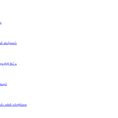
கை
ன் விமர்சனம்
யநிதி பேட்டி
ிவரம்
்டாலின் எச்சரிக்கை