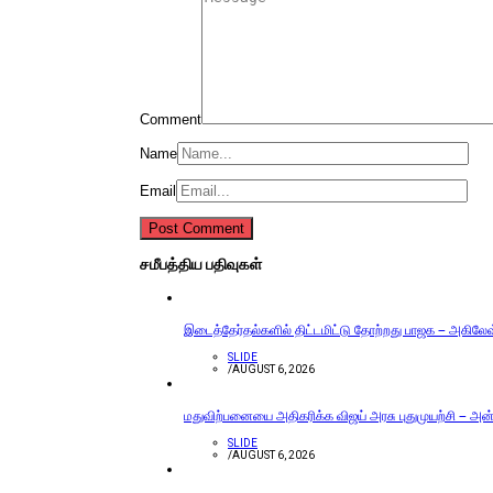
Comment
Name
Email
சமீபத்திய பதிவுகள்
இடைத்தேர்தல்களில் திட்டமிட்டு தோற்றது பாஜக – அகிலேஷ் 
SLIDE
/
AUGUST 6, 2026
மதுவிற்பனையை அதிகரிக்க விஜய் அரசு புதுமுயற்சி – அன்ப
SLIDE
/
AUGUST 6, 2026