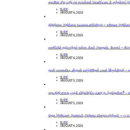
வைகோ மீது மதிமுக சமஉக்கள் வெளிப்படைக் குற்றச்சாட்டு
SLIDE
/
AUGUST 6, 2026
நிதிநிலை அறிக்கை கவலையளிக்கிறது – சசிகலா அறிக்
SLIDE
/
AUGUST 6, 2026
வாசிப்பில் தடுமாற்றம் உள்ளடக்கம் அதைவிட மோசம் – சீமா
SLIDE
/
AUGUST 6, 2026
நான் மனைவியுடன்தான் வாழ்கிறேன் மகள் இருக்கிறார் – உத
SLIDE
/
AUGUST 5, 2026
உதயநிதி கைது முதல் விடுவிடுப்பு வரை நடந்ததென்ன? – வ
SLIDE
/
AUGUST 5, 2026
தொடர்ச்சியான ஆணவம்,அழிவை விரைவுபடுத்தும் – மு.க.ஸ
SLIDE
/
AUGUST 4, 2026