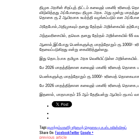
திமுக அரசின் சிறப்புத் திட்டம் கலைஞர் மகளிர் உரிமைத
விடுவித்தது அப்போதைய திமுக அரசு. அது மூன்று மாதத்துக
தொகை ரூ.2 ஆயிரமாக உயர்த்தி வழங்கப்படும் என அப்போதைய
அதேபோல்,அதிமுகவும் தனது தேர்தல் அறிக்கையில் தற்போது 
அந்தவரிசையில், தவெக தனது தேர்தல் அறிக்கையில் 65 வயத
ஆனால்,இப்போது பெண்களுக்கு மாதந்தோறும் ரூ.1000/- உர
தேவைப்படுகிறது என்று கைவிரித்துள்ளது.
இது தொடர்பாக தமிழக அரசு வெளியிட்டுள்ள அறிக்கையில
மே 2026 மாதத்திற்கான கலைஞர் மகளிர் உரிமைத் தொகை பய
பெண்களுக்கு மாதந்தோறும் ரூ.1000/- உரிமைத் தொகையாக வ
மே 2026 மாதத்திற்கான கலைஞர் மகளிர் உரிமைத் தொகை,பயன
இதனால், மாதாமாதம் 15 ஆம் தேதியன்று ஆயிரம் ரூபாய் வாங
Tags:
ஏமாற்றம்
மகளிர் உரிமைத் தொகை
மு.க.ஸ்டாலின்
விஜய்
Share On:
Facebook
Twitter
Google +
previous article