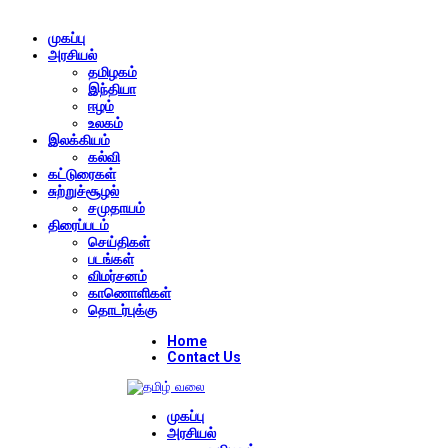
முகப்பு
அரசியல்
தமிழகம்
இந்தியா
ஈழம்
உலகம்
இலக்கியம்
கல்வி
கட்டுரைகள்
சுற்றுச்சூழல்
சமுதாயம்
திரைப்படம்
செய்திகள்
படங்கள்
விமர்சனம்
காணொளிகள்
தொடர்புக்கு
Home
Contact Us
முகப்பு
அரசியல்