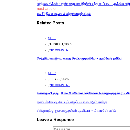
அதிமுக சிக்கல் முதன்முறையாக இறங்கி வந்த எடப்பாடி – முக்கிய அற
next article
மே 21 இல் மோடியைச் சந்திக்கிறார் விஜய்
Related Posts
SLIDE
/
AUGUST 1, 2026
/
NO COMMENT
செந்தில்பாலாஜியை கைது செய்ய முடியலியே – துடிப்போர் தவிப்பு
SLIDE
/
JULY 30, 2026
/
NO COMMENT
சின்னதம்பி குஷ்பு போல் போவோமா ஊர்கோலம் செல்லும் முதல்வர் – வி
தண்டச்செலவு செய்யும் விஜய் – பாமஉ கடும் தாக்கு
திரிஷாவுக்கு துணைமுதல்வர் பதவியா? – அமைச்சர் பதில்
Leave a Response