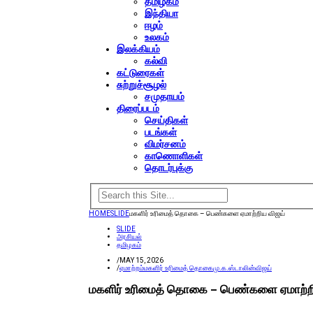
தமிழகம்
இந்தியா
ஈழம்
உலகம்
இலக்கியம்
கல்வி
கட்டுரைகள்
சுற்றுச்சூழல்
சமுதாயம்
திரைப்படம்
செய்திகள்
படங்கள்
விமர்சனம்
காணொளிகள்
தொடர்புக்கு
HOME
SLIDE
மகளிர் உரிமைத் தொகை – பெண்களை ஏமாற்றிய விஜய்
SLIDE
அரசியல்
தமிழகம்
/
MAY 15, 2026
/
ஏமாற்றம்
மகளிர் உரிமைத் தொகை
மு.க.ஸ்டாலின்
விஜய்
மகளிர் உரிமைத் தொகை – பெண்களை ஏமாற்ற