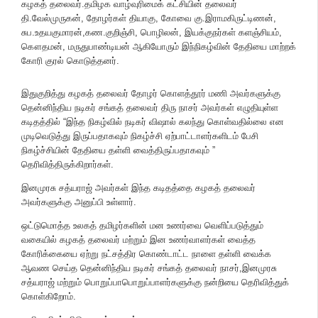
கழகத் தலைவர்.தமிழக வாழ்வுரிமைக் கட்சியின் தலைவர்
தி.வேல்முருகன், தோழர்கள் தியாகு, கோவை கு.இராமகிருட்டிணன்,
சுப.உதயகுமாரன்,கண.குறிஞ்சி, பொழிலன், இயக்குநர்கள் களஞ்சியம்,
கௌதமன், மருதுபாண்டியன் ஆகியோரும் இந்நிகழ்வின் தேதியை மாற்றக்
கோரி குரல் கொடுத்தனர்.
இதுகுறித்து கழகத் தலைவர் தோழர் கொளத்தூர் மணி அவர்களுக்கு
தென்னிந்திய நடிகர் சங்கத் தலைவர் திரு நாசர் அவர்கள் எழுதியுள்ள
கடிதத்தில் “இந்த நிகழ்வில் நடிகர் விஷால் கலந்து கொள்வதில்லை என
முடிவெடுத்து இருப்பதாகவும் நிகழ்ச்சி ஏற்பாட்டாளர்களிடம் பேசி
நிகழ்ச்சியின் தேதியை தள்ளி வைத்திருப்பதாகவும் ”
தெரிவித்திருக்கிறார்கள்.
இனமுரசு சத்யராஜ் அவர்கள் இந்த கடிதத்தை கழகத் தலைவர்
அவர்களுக்கு அனுப்பி உள்ளார்.
ஒட்டுமொத்த உலகத் தமிழர்களின் மன உணர்வை வெளிப்படுத்தும்
வகையில் கழகத் தலைவர் மற்றும் இன உணர்வாளர்கள் வைத்த
கோரிக்கையை ஏற்று நட்சத்திர கொண்டாட்ட நாளை தள்ளி வைக்க
ஆவண செய்த தென்னிந்திய நடிகர் சங்கத் தலைவர் நாசர்,இனமுரசு
சத்யராஜ் மற்றும் பொறுப்பாபொறுப்பாளர்களுக்கு நன்றியை தெரிவித்துக்
கொள்கிறோம்.