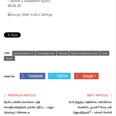
– திராவிடர் விடுதலைக் கழகம்,
09.05.25.
இவ்வாறு அதில் கூறப்பட்டுள்ளது.
TAGS:
குமரி கொண்டாட்டம்
கொளத்தூர் மணி
சத்யராஜ்
திராவிடர் விடுதலைக் கழகம்
நாசர்
விஷால்
Facebook
Twitter
Google +
SHARE ON:
PREVIOUS ARTICLE
NEXT ARTICLE
தேசிய கல்விக் கொள்கை பற்றி
போர் நிறுத்த அறிவிப்பை அமெரிக்கா
உச்சநீதிமன்றத்தின் முக்கிய தீர்ப்பு – பாஜக
வெளியிட்டது ஏன்? மோடி ஏன்
அரசுக்குப் பின்னடைவு
அனுமதித்தார்? – மக்கள் கேள்வி