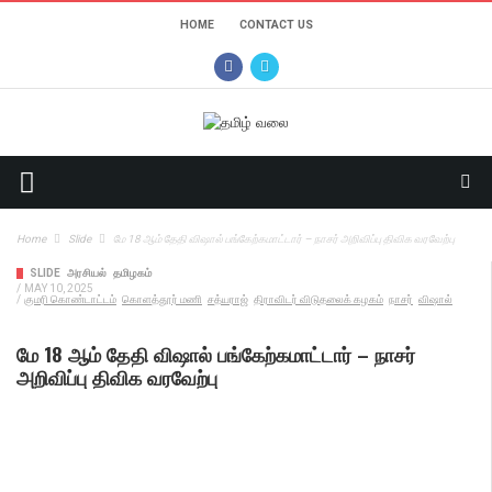
HOME
CONTACT US
Home
Slide
மே 18 ஆம் தேதி விஷால் பங்கேற்கமாட்டார் – நாசர் அறிவிப்பு திவிக வரவேற்பு
SLIDE
அரசியல்
தமிழகம்
/
MAY 10, 2025
/
குமரி கொண்டாட்டம்
கொளத்தூர் மணி
சத்யராஜ்
திராவிடர் விடுதலைக் கழகம்
நாசர்
விஷால்
மே 18 ஆம் தேதி விஷால் பங்கேற்கமாட்டார் – நாசர்
அறிவிப்பு திவிக வரவேற்பு