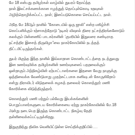
மே 18 என்பது தமிழர்கள் வாழ்வில் துயரம் தோய்ந்த
நாள்.இலட்சக்கணக்கான ஈழத்துத் தொப்புள்கொடி உறவுகள்
அழித்தொழிக்கப்பட்ட நாள்; இனப்படுகொலை செய்யப்பட்ட நாள்.
அதே மே 18ஆம் நாளில் “கோடையில் ஒரு ஜாலி” என்ற மகிழ்ச்சி
கொப்பளிக்கும் உற்சாகத்தோடு “நடிகர் விஷால் திரை நட்சத்திரங்களோடும்
கலக்கும் பின்னணிப் பாடகர்களின் ‘குமரியில் இதுவரை கண்டிராத
நட்சத்திர இசைத் திருவிழா”வை நாகர்கோயிலில் நடத்தத்
திட்டமிட்டிருந்தார்கள்.
துயர் மிகுந்த இந்த நாளில் இவ்வாறான கொண்டாட்டத்தை நடத்துவது
இன உணர்வுமிக்க தமிழர்களின் உணர்வுகளைப் பதறவைக்கும்
ஒன்றாகும்.அந்நிகழ்வின் ஏற்பாட்டாளர்களை இதனை வேறு நாளுக்கு
ஒத்திவைக்க வேண்டுமாறு முதற்கட்டமாக கனிவுடன் கோருகிறோம்
என்று திராவிடர் விடுதலைக் கழகத் தலைவர் கொளத்தூர் மணி
கோரிக்கை விடுத்திருந்தார்.
கொளத்தூர் மணி மற்றும் பல்வேறு இயக்கங்களின்
பொறுப்பாளர்களுடைய கோரிக்கையை ஏற்று நாகர்கோவிலில் மே.18
அன்று நடைபெற இருந்த கொண்டாட்ட நிகழ்வு தேதி
தள்ளிவைக்கப்பட்டிருக்கிறது.
இதுகுறித்து திவிக வெளியிட்டுள்ள செய்திக்குறிப்பில்….