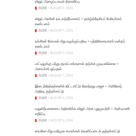
விஜய் அழைப்பு கமல் நிராகரிப்பு
SLIDE
/
AUGUST 9, 2026
விஜய் அரசின் நாடகத்தீர்மானம் – தமிழ்த்தேசியப் பேரியக்கம்
கண்டனம்
SLIDE
/
AUGUST 7, 2026
நக்கீரன் கோபால் மீது வழக்குப்பதிவு – பத்திரிகையாளர் மன்றம்
கண்டனம்
SLIDE
/
AUGUST 7, 2026
பாட்டிலுக்கு பத்து ரூபாய் எங்களால் தடுக்க முடியவில்லை –
அமைச்சர் ஒப்புதல்
SLIDE
/
AUGUST 7, 2026
இடைத்தேர்தல்களில் திட்டமிட்டு தோற்றது பாஜக – அகிலேஷ்
அதிரடி குற்றச்சாட்டு
SLIDE
/
AUGUST 6, 2026
மதுவிற்பனையை அதிகரிக்க விஜய் அரசு புதுமுயற்சி – அன்புமணி
எதிர்ப்பு
SLIDE
/
AUGUST 6, 2026
வைகோ மீது மதிமுக சமஉக்கள் வெளிப்படைக் குற்றச்சாட்டு