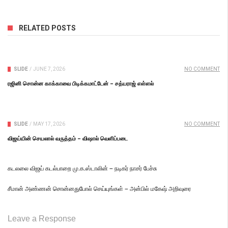
RELATED POSTS
SLIDE
/
JUNE 7, 2026
NO COMMENT
ரஜினி சொன்ன காக்காவை பிடிக்கமாட்டேன் – சத்யராஜ் எள்ளல்
SLIDE
/
MAY 17, 2026
NO COMMENT
விஜய்யின் செயலால் வருத்தம் – விஷால் வெளிப்படை
கடலலை விஜய் கடல்பாறை மு.க.ஸ்டாலின் – நடிகர் நாசர் பேச்சு
சீமான் அண்ணன் சொன்னதுபோல் செய்யுங்கள் – அன்பில் மகேஷ் அறிவுரை
Leave a Response