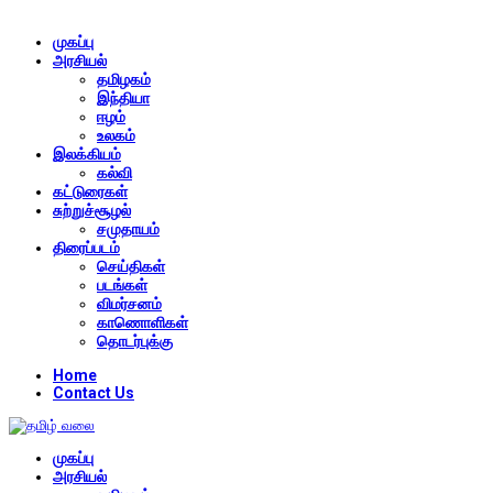
முகப்பு
அரசியல்
தமிழகம்
இந்தியா
ஈழம்
உலகம்
இலக்கியம்
கல்வி
கட்டுரைகள்
சுற்றுச்சூழல்
சமுதாயம்
திரைப்படம்
செய்திகள்
படங்கள்
விமர்சனம்
காணொளிகள்
தொடர்புக்கு
Home
Contact Us
முகப்பு
அரசியல்