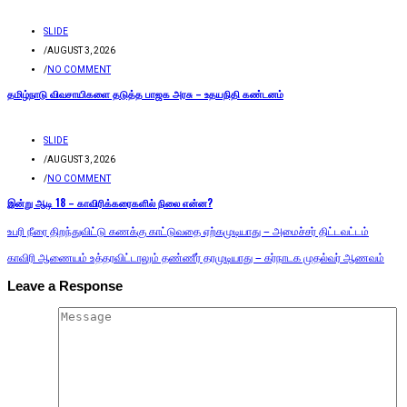
SLIDE
/
AUGUST 3, 2026
/
NO COMMENT
தமிழ்நாடு விவசாயிகளை தடுத்த பாஜக அரசு – உதயநிதி கண்டனம்
SLIDE
/
AUGUST 3, 2026
/
NO COMMENT
இன்று ஆடி 18 – காவிரிக்கரைகளில் நிலை என்ன?
உபரி நீரை திறந்துவிட்டு கணக்கு காட்டுவதை ஏற்கமுடியாது – அமைச்சர் திட்டவட்டம்
காவிரி ஆணையம் உத்தரவிட்டாலும் தண்ணீர் தரமுடியாது – கர்நாடக முதல்வர் ஆணவம்
Leave a Response