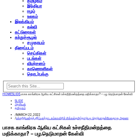
தமிழகம்
இந்தியா
ஈழம்
உலகம்
இலக்கியம்
கல்வி
கட்டுரைகள்
சுற்றுச்சூழல்
சமுதாயம்
திரைப்படம்
செய்திகள்
படங்கள்
விமர்சனம்
காணொளிகள்
தொடர்புக்கு
HOME
SLIDE
பாசக காங்கிரசு ஆகிய கட்சிகள் உச்சநீதிமன்றத்தை மதிக்காதா? – பழ.நெடுமாறன் கேள்வி
SLIDE
அரசியல்
தமிழகம்
/
MARCH 22, 2022
/
உச்சநீதிமன்றத் தீர்ப்பு
கர்நாடகம்
காவிரிச் சிக்கல்
தமிழ்நாடு
பழ.நெடுமாறன்
மேகதாது அணை
பாசக காங்கிரசு ஆகிய கட்சிகள் உச்சநீதிமன்றத்தை
மதிக்காதா? – பழ.நெடுமாறன் கேள்வி