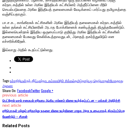
இருந்திருக்கலாம். ஆனால், உச்சநீதிமன்றம் ஒரு தீர்ப்பினை வழங்கிய பிறகு
கர்நாடகத்தில் உள்ள அகில இந்தியக் கட்சியினர் அத்தீர்ப்பினை மீறிச்
செயல்படுவதை அகில இந்தியத் தலைமைகள் வேடிக்கைப் பார்ப்பது தமிழகத்தை
வஞ்சிப்பதாகும்.
பா.ச.க., காங்கிரசுக் கட்சிகளின் அகில இந்தியத் தலைமைகள் கர்நாடகத்தில்
உள்ள தங்கள் கட்சியினரின் அடாத போக்கினைக் கண்டித்துத் திருத்தவேண்டும்.
இல்லையென்றால் இந்திய ஒருமைப்பாடு குறித்து அகில இந்தியக் கட்சிகளின்
தலைமைகள் பேசுவது கேலிக்கூத்தாவதுடன், அதைத் தகர்த்துவிடும் என
எச்சரிக்கிறேன்.
இவ்வாறு அதில் கூறப்பட்டுள்ளது.
Tags:
உச்சநீதிமன்றத் தீர்ப்பு
கர்நாடகம்
காவிரிச் சிக்கல்
தமிழ்நாடு
பழ.நெடுமாறன்
மேகதாது
அணை
Share On:
Facebook
Twitter
Google +
previous article
பெட்ரோல் டீசல் சமையல் எரிவாயு ஆகிய எல்லாம் விலை உயர்த்தப்பட்டன – மக்கள் அதிர்ச்சி
next article
எரிபொருள் மற்றும் எரிகாற்று உருளை விலை உயர்வினை பாஜக அரசு உடனடியாகத் திரும்பப்பெற
வேண்டும் – சீமான்
Related Posts