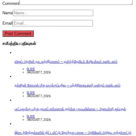
Comment
Name
Email
சமீபத்திய பதிவுகள்
விஜய் அரசின் நாடகத்தீர்மானம் – தமிழ்த்தேசியப் பேரியக்கம் கண்டனம்
SLIDE
/
AUGUST 7, 2026
நக்கீரன் கோபால் மீது வழக்குப்பதிவு – பத்திரிகையாளர் மன்றம் கண்டனம்
SLIDE
/
AUGUST 7, 2026
பாட்டிலுக்கு பத்து ரூபாய் எங்களால் தடுக்க முடியவில்லை – அமைச்சர் ஒப்புதல்
SLIDE
/
AUGUST 7, 2026
இடைத்தேர்தல்களில் திட்டமிட்டு தோற்றது பாஜக – அகிலேஷ் அதிரடி குற்றச்சாட்டு