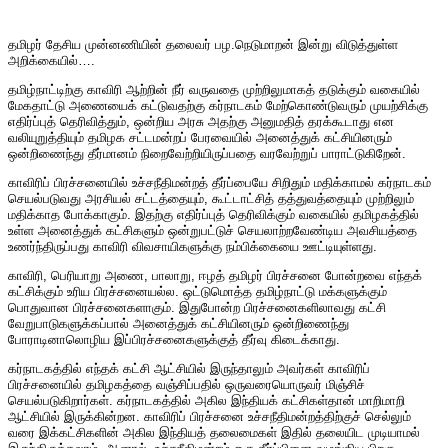
தமிழர் தேசிய முன்னணியின் தலைவர் பழ.நெடுமாறன் இன்று விடுத்துள்ள
அறிக்கையில்….
தமிழ்நாட்டிற்கு காவிரி ஆற்றின் நீர் வருவதை முற்றிலுமாகத் தடுக்கும் வகையில்
மேகதாட்டு அணையைக் கட்டுவதற்கு கர்நாடகம் மேற்கொண்டுவரும் முயற்சிக்கு
எதிர்ப்புத் தெரிவித்தும், ஒன்றிய அரசு அதற்கு அனுமதித் தரக்கூடாது என
வலியுறுத்தியும் தமிழக சட்டமன்றப் பேரவையில் அனைத்துக் கட்சியினரும்
ஒன்றிணைந்து தீர்மானம் நிறைவேற்றியிருப்பதை வரவேற்றுப் பாராட்டுகிறேன்.
காவிரிப் பிரச்சனையில் உச்சநீதிமன்றத் தீர்ப்பையே சிறிதும் மதிக்காமல் கர்நாடகம்
செயல்படுவது அரசியல் சட்டத்தையும், கூட்டாட்சித் தத்துவத்தையும் முற்றிலும்
மதிக்காத போக்காகும். இதற்கு எதிர்ப்புத் தெரிவிக்கும் வகையில் தமிழகத்தில்
உள்ள அனைத்துக் கட்சிகளும் ஒன்றுபட்டுச் செயலாற்றவேண்டிய அவசியத்தை
உணர்ந்திருப்பது காவிரி விவசாயிகளுக்கு நம்பிக்கையை ஊட்டியுள்ளது.
காவிரி, பெரியாறு அணை, பாலாறு, ஈழத் தமிழர் பிரச்சனை போன்றவை எந்தக்
கட்சிக்கும் உரிய பிரச்சனையல்ல. ஒட்டுமொத்த தமிழ்நாட்டு மக்களுக்கும்
பொதுவான பிரச்சனைகளாகும். இதுபோன்ற பிரச்சனைகளிலாவது கட்சி
வேறுபாடுகளுக்கப்பால் அனைத்துக் கட்சியினரும் ஒன்றிணைந்து
போராடினாலொழிய இப்பிரச்சனைகளுக்குத் தீர்வு கிடைக்காது.
கர்நாடகத்தில் எந்தக் கட்சி ஆட்சியில் இருந்தாலும் அவர்கள் காவிரிப்
பிரச்சனையில் தமிழகத்தை வஞ்சிப்பதில் ஒருவரையொருவர் மிஞ்சிச்
செயல்படுகிறார்கள். கர்நாடகத்தில் அகில இந்தியக் கட்சிகள்தான் மாறிமாறி
ஆட்சியில் இருக்கின்றன. காவிரிப் பிரச்சனை உச்சநீதிமன்றத்திற்குச் செல்லும்
வரை இக்கட்சிகளின் அகில இந்தியத் தலைமைகள் இதில் தலையிட முடியாமல்