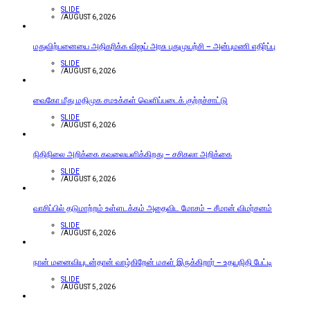
SLIDE
/
AUGUST 6, 2026
மதுவிற்பனையை அதிகரிக்க விஜய் அரசு புதுமுயற்சி – அன்புமணி எதிர்ப்பு
SLIDE
/
AUGUST 6, 2026
வைகோ மீது மதிமுக சமஉக்கள் வெளிப்படைக் குற்றச்சாட்டு
SLIDE
/
AUGUST 6, 2026
நிதிநிலை அறிக்கை கவலையளிக்கிறது – சசிகலா அறிக்கை
SLIDE
/
AUGUST 6, 2026
வாசிப்பில் தடுமாற்றம் உள்ளடக்கம் அதைவிட மோசம் – சீமான் விமர்சனம்
SLIDE
/
AUGUST 6, 2026
நான் மனைவியுடன்தான் வாழ்கிறேன் மகள் இருக்கிறார் – உதயநிதி பேட்டி
SLIDE
/
AUGUST 5, 2026