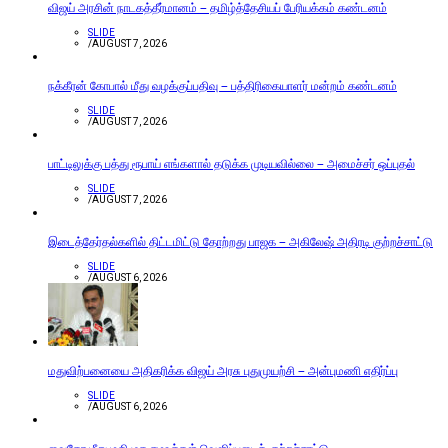
விஜய் அரசின் நாடகத்தீர்மானம் – தமிழ்த்தேசியப் பேரியக்கம் கண்டனம்
SLIDE
/
AUGUST 7, 2026
நக்கீரன் கோபால் மீது வழக்குப்பதிவு – பத்திரிகையாளர் மன்றம் கண்டனம்
SLIDE
/
AUGUST 7, 2026
பாட்டிலுக்கு பத்து ரூபாய் எங்களால் தடுக்க முடியவில்லை – அமைச்சர் ஒப்புதல்
SLIDE
/
AUGUST 7, 2026
இடைத்தேர்தல்களில் திட்டமிட்டு தோற்றது பாஜக – அகிலேஷ் அதிரடி குற்றச்சாட்டு
SLIDE
/
AUGUST 6, 2026
மதுவிற்பனையை அதிகரிக்க விஜய் அரசு புதுமுயற்சி – அன்புமணி எதிர்ப்பு
SLIDE
/
AUGUST 6, 2026
வைகோ மீது மதிமுக சமஉக்கள் வெளிப்படைக் குற்றச்சாட்டு