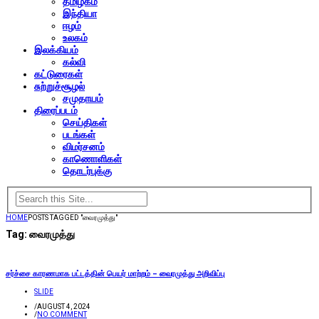
தமிழகம்
இந்தியா
ஈழம்
உலகம்
இலக்கியம்
கல்வி
கட்டுரைகள்
சுற்றுச்சூழல்
சமுதாயம்
திரைப்படம்
செய்திகள்
படங்கள்
விமர்சனம்
காணொளிகள்
தொடர்புக்கு
HOME
POSTS TAGGED "வைரமுத்து"
Tag:
வைரமுத்து
சர்ச்சை காரணமாக பட்டத்தின் பெயர் மாற்றம் – வைரமுத்து அறிவிப்பு
SLIDE
/
AUGUST 4, 2024
/
NO COMMENT