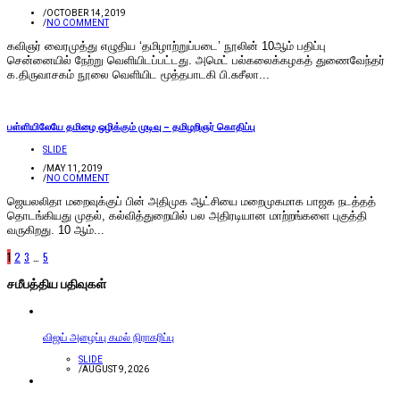
/
OCTOBER 14, 2019
/
NO COMMENT
கவிஞர் வைரமுத்து எழுதிய ‘தமிழாற்றுப்படை’ நூலின் 10ஆம் பதிப்பு
சென்னையில் நேற்று வெளியிடப்பட்டது. அமெட் பல்கலைக்கழகத் துணைவேந்தர்
க.திருவாசகம் நூலை வெளியிட மூத்தபாடகி பி.சுசீலா...
பள்ளியிலேயே தமிழை ஒழிக்கும் முடிவு – தமிழறிஞர் கொதிப்பு
SLIDE
/
MAY 11, 2019
/
NO COMMENT
ஜெயலலிதா மறைவுக்குப் பின் அதிமுக ஆட்சியை மறைமுகமாக பாஜக நடத்தத்
தொடங்கியது முதல், கல்வித்துறையில் பல அதிரடியான மாற்றங்களை புகுத்தி
வருகிறது. 10 ஆம்...
1
2
3
…
5
சமீபத்திய பதிவுகள்
விஜய் அழைப்பு கமல் நிராகரிப்பு
SLIDE
/
AUGUST 9, 2026