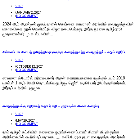
SLIDE
/
JANUARY 2, 2024
/
NO COMMENT
2024 ஆம் ஆண்டின் முதல்நாளில் சென்னை காமராசர் அரங்கில் வைரமுத்துவின்
மகாகவிதை நூல் வெளியீட்டு விழா நடைபெற்றது. இந்த நூலை தமிழ்நாடு
முதலமைச்சர் மு.க.ஸ்டாலின்...
சிங்களப் பாடகியைத் தமிழ்த்திரையுலகுக்கு அழைத்து வந்த வைரமுத்து? – கடும் எதிர்ப்பு
SLIDE
/
OCTOBER 12, 2021
/
NO COMMENT
சரவணா ஸ்டோர்ஸ் உரிமையாளர் அருள் கதாநாயகனாக நடிக்கும் படம் 2019
டிசம்பர் 1 ஆம் தேதி தொடங்கியது.ஜேடி ஜெர்ரி ஆகியோர் இயக்குகிறார்கள்.
இந்தப்படத்தில் புதுமுக...
வைரமுத்துவுக்கு எதிராகத் தொடர் சதி – முறியடிக்க சீமான் அழைப்பு
SLIDE
/
MAY 29, 2021
/
NO COMMENT
நாம் தமிழர் கட்சியின் தலைமை ஒருங்கிணைப்பாளர் சீமான் விடுத்துள்ள
அறிக்கையில் கூறியிருப்பதாவது,,,,, கவிப்பேரரசு ஐயா வைரமுத்து அவர்கள்