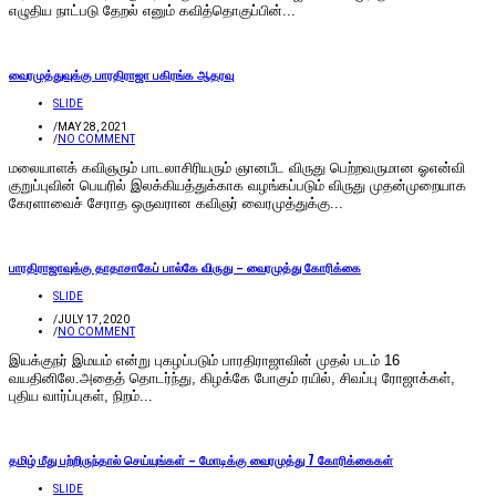
எழுதிய நாட்படு தேறல் எனும் கவித்தொகுப்பின்...
வைரமுத்துவுக்கு பாரதிராஜா பகிரங்க ஆதரவு
SLIDE
/
MAY 28, 2021
/
NO COMMENT
மலையாளக் கவிஞரும் பாடலாசிரியரும் ஞானபீட விருது பெற்றவருமான ஓஎன்வி
குறுப்புவின் பெயரில் இலக்கியத்துக்காக வழங்கப்படும் விருது முதன்முறையாக
கேரளாவைச் சேராத ஒருவரான கவிஞர் வைரமுத்துக்கு...
பாரதிராஜாவுக்கு தாதாசாகேப் பால்கே விருது – வைரமுத்து கோரிக்கை
SLIDE
/
JULY 17, 2020
/
NO COMMENT
இயக்குநர் இமயம் என்று புகழப்படும் பாரதிராஜாவின் முதல் படம் 16
வயதினிலே.அதைத் தொடர்ந்து, கிழக்கே போகும் ரயில், சிவப்பு ரோஜாக்கள்,
புதிய வார்ப்புகள், நிறம்...
தமிழ் மீது பற்றிருந்தால் செய்யுங்கள் – மோடிக்கு வைரமுத்து 7 கோரிக்கைகள்
SLIDE