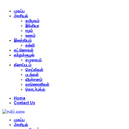
முகப்பு
அரசியல்
தமிழகம்
இந்தியா
ஈழம்
உலகம்
இலக்கியம்
கல்வி
கட்டுரைகள்
சுற்றுச்சூழல்
சமுதாயம்
திரைப்படம்
செய்திகள்
படங்கள்
விமர்சனம்
காணொளிகள்
தொடர்புக்கு
Home
Contact Us
முகப்பு
அரசியல்