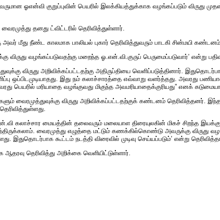
றவருமான ஓஎன்வி குறுப்புவின் பெயரில் இலக்கியத்துக்காக வழங்கப்படும் விருது
வைரமுத்து தனது ட்விட்டரில் தெரிவித்துள்ளார்.
ு அவர் மீது நீண்ட காலமாக பாலியல் புகார் தெரிவித்துவரும் பாடகி சின்மயி கண்டனம் 
 விருது வழங்கப்படுவதற்கு மறைந்த ஓ.என்.வி.குருப் பெருமைப்படுவார்’ என்று பதிவிட
ுக்கு விருது அறிவிக்கப்பட்டதற்கு அதிருப்தியை வெளிப்படுத்தினார். இதுதொடர்பா
ளிப்பு ஒப்பிடமுடியாதது. இது நம் கலாச்சாரத்தை எவ்வாறு வளர்த்தது. அவரது பணி
ு அவரது பெயரில் மரியாதை வழங்குவது மிகுந்த அவமரியாதைக்குரியது” எனக் கடுமைய
ம் வைரமுத்துவுக்கு விருது அறிவிக்கப்பட்டதற்குக் கண்டனம் தெரிவித்தனர். இந
ெரிவித்துள்ளது.
.என்.வி கலாச்சார மையத்தின் தலைவரும் மலையாள திரையுலகின் மிகச் சிறந்த இயக்க
இருந்திருக்கலாம். வைரமுத்து எழுத்தை மட்டும் கணக்கில்கொண்டு அவருக்கு விருது வழங
. இதுதொடர்பாக கூட்டம் நடத்தி விரைவில் முடிவு செய்யப்படும்’ என்று தெரிவித்தா
்க ஆதரவு தெரிவித்து அறிக்கை வெளியிட்டுள்ளார்.