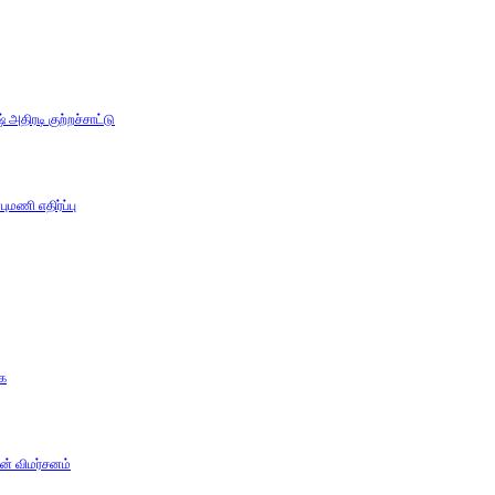
அதிரடி குற்றச்சாட்டு
ுமணி எதிர்ப்பு
கை
ன் விமர்சனம்