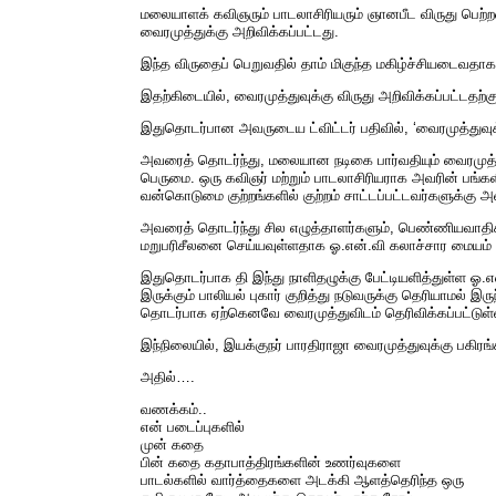
மலையாளக் கவிஞரும் பாடலாசிரியரும் ஞானபீட விருது பெற்
வைரமுத்துக்கு அறிவிக்கப்பட்டது.
இந்த விருதைப் பெறுவதில் தாம் மிகுந்த மகிழ்ச்சியடைவதாக 
இதற்கிடையில், வைரமுத்துவுக்கு விருது அறிவிக்கப்பட்டதற்க
இதுதொடர்பான அவருடைய ட்விட்டர் பதிவில், ‘வைரமுத்துவுக்கு
அவரைத் தொடர்ந்து, மலையான நடிகை பார்வதியும் வைரமுத்துவ
பெருமை. ஒரு கவிஞர் மற்றும் பாடலாசிரியராக அவரின் பங்க
வன்கொடுமை குற்றங்களில் குற்றம் சாட்டப்பட்டவர்களுக்க
அவரைத் தொடர்ந்து சில எழுத்தாளர்களும், பெண்ணியவாதிகளு
மறுபரிசீலனை செய்யவுள்ளதாக ஓ.என்.வி கலாச்சார மையம் த
இதுதொடர்பாக தி இந்து நாளிதழுக்கு பேட்டியளித்துள்ள ஓ
இருக்கும் பாலியல் புகார் குறித்து நடுவருக்கு தெரியாமல் 
தொடர்பாக ஏற்கெனவே வைரமுத்துவிடம் தெரிவிக்கப்பட்டுள்ளது
இந்நிலையில், இயக்குநர் பாரதிராஜா வைரமுத்துவுக்கு பகிரங
அதில்….
வணக்கம்..
என் படைப்புகளில்
முன் கதை
பின் கதை கதாபாத்திரங்களின் உணர்வுகளை
பாடல்களில் வார்த்தைகளை அடக்கி ஆளத்தெரிந்த ஒரு