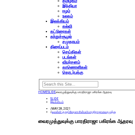
தமிழகம்
இந்தியா
ஈழம்
உலகம்
இலக்கியம்
கல்வி
கட்டுரைகள்
சுற்றுச்சூழல்
சமுதாயம்
திரைப்படம்
செய்திகள்
படங்கள்
விமர்சனம்
காணொளிகள்
தொடர்புக்கு
HOME
SLIDE
வைரமுத்துவுக்கு பாரதிராஜா பகிரங்க ஆதரவு
SLIDE
இலக்கியம்
/
MAY 28, 2021
/
ஓஎன்வி குறூப்
கேரளா
சின்மயி
பாரதிராஜா
வைரமுத்து
வைரமுத்துவுக்கு பாரதிராஜா பகிரங்க ஆதரவு