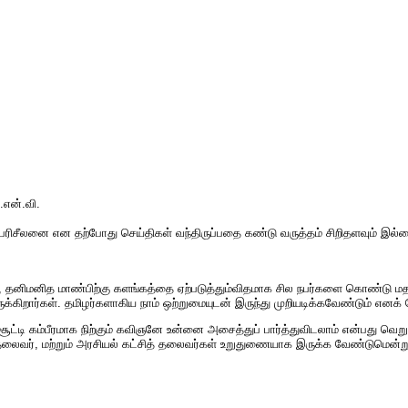
என்.வி.
றுபரிசீலனை என தற்போது செய்திகள் வந்திருப்பதை கண்டு வருத்தம் சிறிதளவும் இல்
ோ , தனிமனித மாண்பிற்கு களங்கத்தை ஏற்படுத்தும்விதமாக சில நபர்களை கொண்டு மத
ிறார்கள். தமிழர்களாகிய நாம் ஒற்றுமையுடன் இருந்து முறியடிக்கவேண்டும் எனக் 
 சூட்டி கம்பீரமாக நிற்கும் கவிஞனே உன்னை அசைத்துப் பார்த்துவிடலாம் என்பது வெற
 தலைவர், மற்றும் அரசியல் கட்சித் தலைவர்கள் உறுதுணையாக இருக்க வேண்டுமென்ற