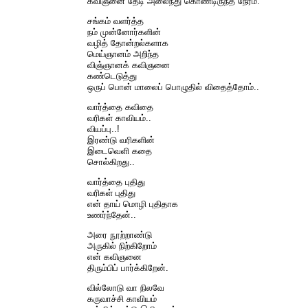
கவிஞனை தேடி அலைந்து கொண்டிருந்த நேரம்.
சங்கம் வளர்த்த
நம் முன்னோர்களின்
வழித் தோன்றல்களாக
மெய்ஞானம் அறிந்த
விஞ்ஞானக் கவிஞனை
கண்டெடுத்து
ஒருப் பொன் மாலைப் பொழுதில் விதைத்தோம்..
வார்த்தை கவிதை
வரிகள் காவியம்..
வியப்பு..!
இரண்டு வரிகளின்
இடைவெளி கதை
சொல்கிறது..
வார்த்தை புதிது
வரிகள் புதிது
என் தாய் மொழி புதிதாக
உணர்ந்தேன்..
அரை நூற்றாண்டு
அருகில் நிற்கிறோம்
என் கவிஞனை
திரும்பிப் பார்க்கிறேன்.
வில்லோடு வா நிலவே
கருவாச்சி காவியம்