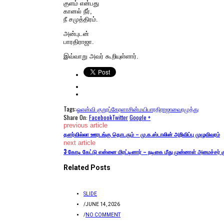
குளம் என்பது
கானல் நீர்,
நீ சமுத்திரம்.
அன்புடன்
பாரதிராஜா.
இவ்வாறு அவர் கூறியுள்ளார்.
Tags:
ஓஎன்வி குறூப்
கேரளா
சின்மயி
பாரதிராஜா
வைரமுத்து
Share On:
Facebook
Twitter
Google +
previous article
தளர்வில்லா ஊரடங்கு தொடரும் – மு.க.ஸ்டாலின் அறிவிப்பு முழுவிவரம்
next article
3 கோடி கேட்டு என்னை மிரட்டினார் – நடிகை மீது முன்னாள் அமைச்சர் கு
Related Posts
SLIDE
/
JUNE 14, 2026
/
NO COMMENT