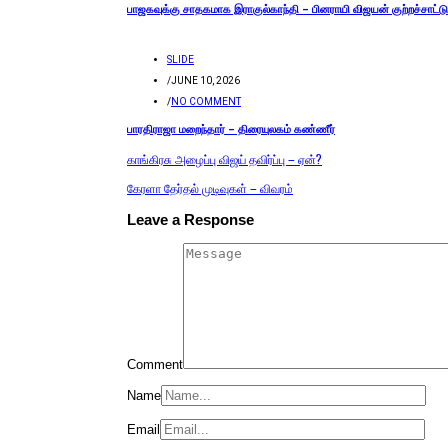
பாஜகவுக்கு சாதகமாக இராகுல்காந்தி – பினராயி விஜயன் குற்றச்சாட்டு
SLIDE
/
JUNE 10, 2026
/
NO COMMENT
பாரதிராஜா மறைந்தார் – திரையுலகம் கண்ணீர்
காங்கிரசு அழைப்பு விஜய் தவிர்ப்பு – ஏன்?
கேரளா தேர்தல் முடிவுகள் – விவரம்
Leave a Response
Comment
Name
Email