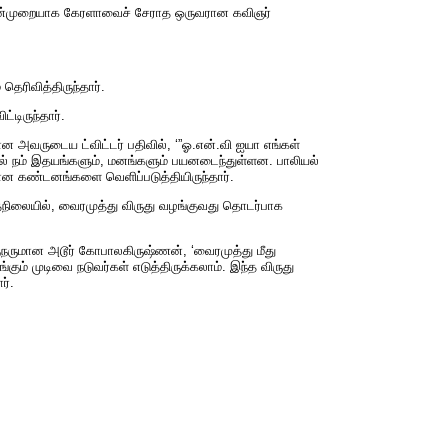
 முதன்முறையாக கேரளாவைச் சேராத ஒருவரான கவிஞர்
தெரிவித்திருந்தார்.
்டிருந்தார்.
ன அவருடைய ட்விட்டர் பதிவில், ‘”ஓ.என்.வி ஐயா எங்கள்
யால் நம் இதயங்களும், மனங்களும் பயனடைந்துள்ளன. பாலியல்
ான கண்டனங்களை வெளிப்படுத்தியிருந்தார்.
்தநிலையில், வைரமுத்து விருது வழங்குவது தொடர்பாக
ுநருமான அடூர் கோபாலகிருஷ்ணன், ‘வைரமுத்து மீது
்கும் முடிவை நடுவர்கள் எடுத்திருக்கலாம். இந்த விருது
ர்.