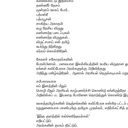
கள்ளிக்காட்டு இதிகாசம்
தண்ணீர் தேசம்
மூன்றாம் உலகப் போர்..
பத்மஸ்ரீ
பத்மபூசன்
சாகித்ய அகாதமி
ஏழு தேசிய விருது
எண்ணற்ற படைப்புகள்
எண்ணற்ற விருதுகள்..
விருட்சமாய் என் தமிழ்
உயர்ந்து நிற்கிறது.
கர்வம் கொள்கிறேன்.
கேரளச் சகோதரர்களின்
பேரன்பினால்.. மலையாள இலக்கியத்தின் உயரிய விருதான ஓ.
எங்கள் கவிப்பேரரசு அவர்களுக்கு அறிவித்தது
அறிந்து மகிழ்வுற்றேன்.. ஆனால் அரசியல் நெருக்கடியால் ம
சமீபகாலமாக
எம் இனத்தின் மீதும்
மொழி மீதும் அரசியல் காழ்புணர்ச்சி கொண்டு எங்கிருந்த
அறிவிக்கப் பட இயலாத போரினை தொடுத்துக் கொண்டு இருக்க
உலகத்தமிழர்களின் நெஞ்சங்களில் கவிப்பேரசு என்கிற பட்டம்
உறுதுணையாக மாண்புமிகு தமிழக முதல்வர், எதிர்க்கட்சித்
‘இந்த குளத்தில் கல்லெரிந்தவர்கள்”
எறியட்டும்
அவர்களின் தாகம் தீரட்டும்.