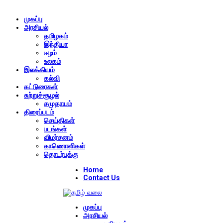
முகப்பு
அரசியல்
தமிழகம்
இந்தியா
ஈழம்
உலகம்
இலக்கியம்
கல்வி
கட்டுரைகள்
சுற்றுச்சூழல்
சமுதாயம்
திரைப்படம்
செய்திகள்
படங்கள்
விமர்சனம்
காணொளிகள்
தொடர்புக்கு
Home
Contact Us
முகப்பு
அரசியல்