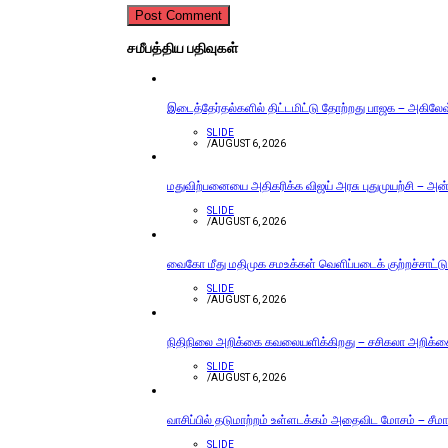
சமீபத்திய பதிவுகள்
இடைத்தேர்தல்களில் திட்டமிட்டு தோற்றது பாஜக – அகிலேஷ் 
SLIDE
/
AUGUST 6, 2026
மதுவிற்பனையை அதிகரிக்க விஜய் அரசு புதுமுயற்சி – அன்ப
SLIDE
/
AUGUST 6, 2026
வைகோ மீது மதிமுக சமஉக்கள் வெளிப்படைக் குற்றச்சாட்டு
SLIDE
/
AUGUST 6, 2026
நிதிநிலை அறிக்கை கவலையளிக்கிறது – சசிகலா அறிக்
SLIDE
/
AUGUST 6, 2026
வாசிப்பில் தடுமாற்றம் உள்ளடக்கம் அதைவிட மோசம் – சீமா
SLIDE