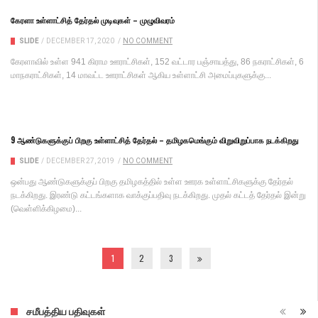
கேரளா உள்ளாட்சித் தேர்தல் முடிவுகள் – முழுவிவரம்
SLIDE
/
DECEMBER 17, 2020
/
NO COMMENT
கேரளாவில் உள்ள 941 கிராம ஊராட்சிகள், 152 வட்டார பஞ்சாயத்து, 86 நகராட்சிகள், 6
மாநகராட்சிகள், 14 மாவட்ட ஊராட்சிகள் ஆகிய உள்ளாட்சி அமைப்புகளுக்கு...
9 ஆண்டுகளுக்குப் பிறகு உள்ளாட்சித் தேர்தல் – தமிழகமெங்கும் விறுவிறுப்பாக நடக்கிறது
SLIDE
/
DECEMBER 27, 2019
/
NO COMMENT
ஒன்பது ஆண்டுகளுக்குப் பிறகு தமிழகத்தில் உள்ள ஊரக உள்ளாட்சிகளுக்கு தேர்தல்
நடக்கிறது. இரண்டு கட்டங்களாக வாக்குப்பதிவு நடக்கிறது. முதல் கட்டத் தேர்தல் இன்று
(வெள்ளிக்கிழமை)...
1
2
3
சமீபத்திய பதிவுகள்