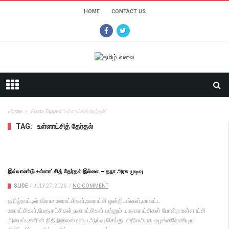
HOME
CONTACT US
Home
Posts Tagged "உள்ளாட்சித் தேர்தல்"
TAG:
உள்ளாட்சித் தேர்தல்
இவ்வாண்டு உள்ளாட்சித் தேர்தல் இல்லை – தநா அரசு முடிவு
SLIDE
/
JULY 27, 2026
/
NO COMMENT
தமிழ்நாட்டில் கிராம ஊராட்சிகள்,ஊராட்சி ஒன்றியங்கள்,மாவட்ட
ஊராட்சிகள்,பேரூராட்சிகள்,நகராட்சிகள் மற்றும் மாநகராட்சிகள் போன்ற உள்ளாட்சி
அமைப்புகளின் நிதிநிலைமையை ஆய்வு செய்து,மாநிலஅரசு வழங்கவேண்டிய