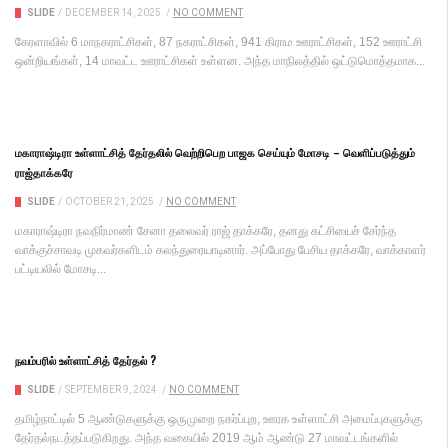
SLIDE
/
DECEMBER 14, 2025
/
NO COMMENT
கேரளாவில் 6 மாநகராட்சிகள், 87 நகராட்சிகள், 941 கிராம ஊராட்சிகள், 152 ஊராட்சி
ஒன்றியங்கள், 14 மாவட்ட ஊராட்சிகள் உள்ளன. அந்த மாநிலத்தில் ஒட்டுமொத்தமாக...
மகாராஷ்டிரா உள்ளாட்சித் தேர்தலில் வெற்றிபெற பாஜக செய்யும் மோசடி – வெளிப்படுத்தும்
ராஜ்தாக்கரே
SLIDE
/
OCTOBER 21, 2025
/
NO COMMENT
மகாராஷ்டிரா நவநிர்மாண் சேனா தலைவர் ராஜ் தாக்கரே, தனது கட்சியைச் சேர்ந்த
வாக்குச்சாவடி முகவர்களிடம் கலந்துரையாடினார். அப்போது பேசிய தாக்கரே, வாக்காளர்
பட்டியலில் மோசடி...
நவம்பரில் உள்ளாட்சித் தேர்தல் ?
SLIDE
/
SEPTEMBER 9, 2024
/
NO COMMENT
தமிழ்நாட்டில் 5 ஆண்டுகளுக்கு ஒருமுறை நகர்ப்புற, ஊரக உள்ளாட்சி அமைப்புகளுக்கு
தேர்தல்நடத்தப்படுகிறது. அந்த வகையில் 2019 ஆம் ஆண்டு 27 மாவட்டங்களில்