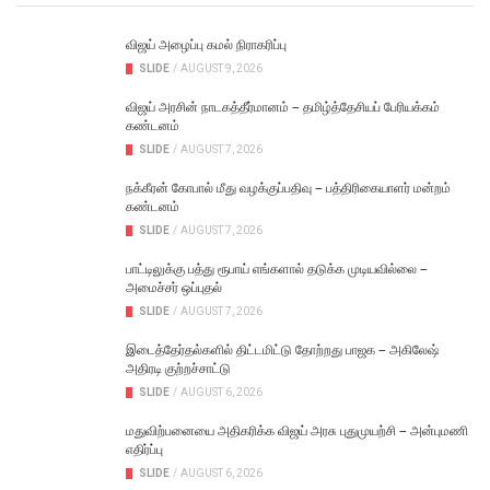
விஜய் அழைப்பு கமல் நிராகரிப்பு
SLIDE
/
AUGUST 9, 2026
விஜய் அரசின் நாடகத்தீர்மானம் – தமிழ்த்தேசியப் பேரியக்கம்
கண்டனம்
SLIDE
/
AUGUST 7, 2026
நக்கீரன் கோபால் மீது வழக்குப்பதிவு – பத்திரிகையாளர் மன்றம்
கண்டனம்
SLIDE
/
AUGUST 7, 2026
பாட்டிலுக்கு பத்து ரூபாய் எங்களால் தடுக்க முடியவில்லை –
அமைச்சர் ஒப்புதல்
SLIDE
/
AUGUST 7, 2026
இடைத்தேர்தல்களில் திட்டமிட்டு தோற்றது பாஜக – அகிலேஷ்
அதிரடி குற்றச்சாட்டு
SLIDE
/
AUGUST 6, 2026
மதுவிற்பனையை அதிகரிக்க விஜய் அரசு புதுமுயற்சி – அன்புமணி
எதிர்ப்பு
SLIDE
/
AUGUST 6, 2026