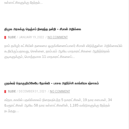
உள்ளாட்சிகளுக்கு தேர்தல்...
திமுக அரசுக்கு நெஞ்சம் நிறைந்த நன்றி – சீமான் அறிக்கை
SLIDE
/
JANUARY 19, 2022
/
NO COMMENT
நாம் தமிழர் கட்சியின் தலைமை ஒருங்கிணைப்பாளர் சீமான் விடுத்துள்ள அறிக்கையில்
கூறியிருப்பதாவது, சென்னை, தாம்பரம் ஆகிய மாநகராட்சிகளை ஆதித்தொல்
குடிகளுக்கும், மொத்தமாக 11 மாநகராட்சிகளைப்...
முதல்வர் தொகுதியிலேயே தோல்வி – பாசக அதிர்ச்சி காங்கிரசு உற்சாகம்
SLIDE
/
DECEMBER 31, 2021
/
NO COMMENT
கர்நாடகாவில் பதவிக்காலம் நிறைவுபெற்ற 5 நகராட்சிகள், 19 நகர சபைகள், 34
பேரூராட்சிகள் ஆகிய 58 நகர உள்ளாட்சிகளின், 1,185 வார்டுகளுக்கு தேர்தல்
நடந்தது....