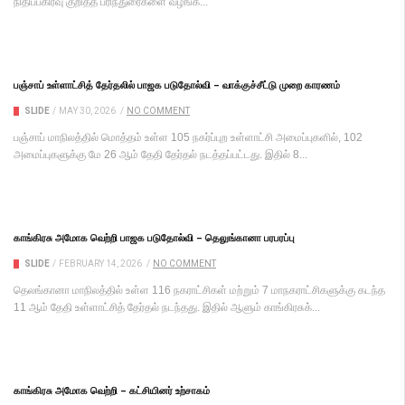
நிதிப்பகிர்வு குறித்த பரிந்துரைகளை வழங்க...
பஞ்சாப் உள்ளாட்சித் தேர்தலில் பாஜக படுதோல்வி – வாக்குச்சீட்டு முறை காரணம்
SLIDE
/
MAY 30, 2026
/
NO COMMENT
பஞ்சாப் மாநிலத்தில் மொத்தம் உள்ள 105 நகர்ப்புற உள்ளாட்சி அமைப்புகளில், 102
அமைப்புகளுக்கு மே 26 ஆம் தேதி தேர்தல் நடத்தப்பட்டது. இதில் 8...
காங்கிரசு அமோக வெற்றி பாஜக படுதோல்வி – தெலுங்கானா பரபரப்பு
SLIDE
/
FEBRUARY 14, 2026
/
NO COMMENT
தெலங்கானா மாநிலத்தில் உள்ள 116 நகராட்சிகள் மற்றும் 7 மாநகராட்சிகளுக்கு கடந்த
11 ஆம் தேதி உள்ளாட்சித் தேர்தல் நடந்தது. இதில் ஆளும் காங்கிரசுக்...
காங்கிரசு அமோக வெற்றி – கட்சியினர் உற்சாகம்