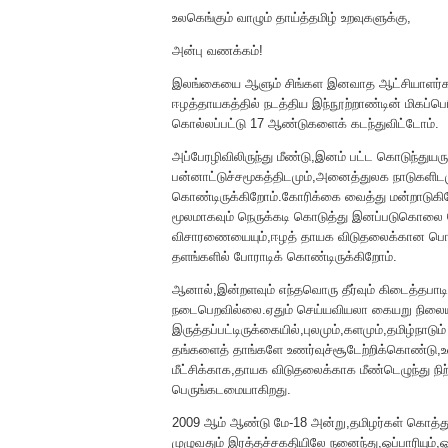
உலகெங்கும் வாழும் தாய்த்தமிழ் உறவுகளுக்கு,
அன்பு வணக்கம்!
இலங்கையை ஆளும் சிங்கள இனவாத ஆட்சியாளர்கள்
ஈழத்தாயகத்தில் நடத்திய இந்நூற்றாண்டின் மிகப்
கொல்லப்பட்டு 17 ஆண்டுகளைக் கடந்துவிட்டோம்.
அப்பேரழிவிலிருந்து மீண்டு,இனம் பட்ட கொடுந்துயருக
பன்னாட்டுச்சமூகத்திடமும்,அனைத்துலக நாடுகளிடமும
கொண்டிருக்கிறோம்.கோரிக்கை வைத்து மன்றாடுகிற
மூலமாகவும் நெருக்கடி கொடுத்து இனப்படுகொலை செ
விசாரணையையும்,ஈழத் தாயக விடுதலைக்கான பொதுவ
தளங்களில் போராடிக் கொண்டிருக்கிறோம்.
ஆனால்,இன்றளவும் எந்தவொரு தீர்வும் கிடைத்தபாட
நடைபெறவில்லை.ஏதும் செய்யவியலா கையறு நிலையில
இருத்தப்பட்டிருக்கையில்,புலமும்,களமும்,தமிழ்நாடு
தங்களைத் தாங்களே உணர்வுச்சூடேற்றிக்கொண்டு,உள
மீட்சிக்காக,தாயக விடுதலைக்காக மீண்டெழுந்து நி
பெருங்கடமையாகிறது.
2009 ஆம் ஆண்டு மே-18 அன்று,தமிழர்கள் கொத்து
முழுவதும் இரத்தச்சகதியிலே நனைந்து,ஒப்பாரியும்,