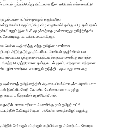
ல் யாவும் முற்றுப்பெற்று விட்டதாக இன எதிரிகள் எக்காளமிட்டு
வாதமும்,பன்னாட்டுச்சமூகமும் கருதியதோ
ன்று கேள்வி எழுப்பி,‘விழ விழ எழுவோம்! ஒன்று விழ ஒன்பதாய்
கே!’ எனும் இனமீட்சி முழக்கத்தை முன்வைத்து தமிழ்த்தேசிய
்த வேண்டியது காலக்கடமையாகிறது.
ல்ல மெல்ல அதிகரித்து வந்த தமிழின உணர்வை
திடவும் அடுத்தடுத்து திட்டமிட்ட அரசியல் சூழ்ச்சிகள் பல
ம் நம்மடைய ஒற்றுமையையும்,பலத்தையும் உலகிற்கு உணர்த்த
ி மிகுந்த பெருந்திரளான ஒன்றுகூடல் மூலம், எத்தனை எத்தனை
த்தேசிய இன உணர்வை எவராலும் தடுத்திட முடியாது என்பதை
்கிற அன்னைத் தமிழினத்தின் அடிமை விலங்கொடிக்க அணியமாக
ர்கள் இலட்சியவெறி கொண்ட வேங்கைகளாக எழுந்து
து களமாட இந்நாளில் உறுதியேற்போம்.
ரில் மாலை சரியாக 4 மணிக்கு நாம் தமிழர் கட்சி
ூட்டத்தில் பேரெழுச்சியுடன் பங்கேற்க உலகத்தமிழர்களுக்கு
அதில் சேர்க்கும் உப்புக்கும் வழியில்லாது அல்லற்பட்ட கொடிய