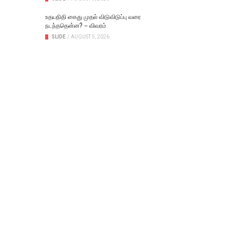
உதயநிதி கைது முதல் விடுவிடுப்பு வரை
நடந்ததென்ன? – விவரம்
SLIDE
/
AUGUST 5, 2026