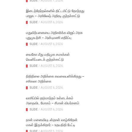
SLIDE
/
AUGUST 7, 2026
இடைத்தேர்தல்களில் திட்டமிட்டு தோற்றது
பாஜக – அகிலேஷ் அதிரடி குற்றச்சாட்டு
SLIDE
/
AUGUST 6, 2026
மதுவிற்பனையை அதிகரிக்க விஜய் அரசு
புதுமுயற்சி – அன்புமணி எதிர்ப்பு
SLIDE
/
AUGUST 6, 2026
வைகோ மீது மதிமுக சமஉக்கள்
வெளிப்படைக் குற்றச்சாட்டு
SLIDE
/
AUGUST 6, 2026
நிதிநிலை அறிக்கை கவலையளிக்கிறது –
சசிகலா அறிக்கை
SLIDE
/
AUGUST 6, 2026
வாசிப்பில் தடுமாற்றம் உள்ளடக்கம்
அதைவிட மோசம் – சீமான் விமர்சனம்
SLIDE
/
AUGUST 6, 2026
நான் மனைவியுடன்தான் வாழ்கிறேன்
மகள் இருக்கிறார் – உதயநிதி பேட்டி
SLIDE
/
AUGUST 5, 2026