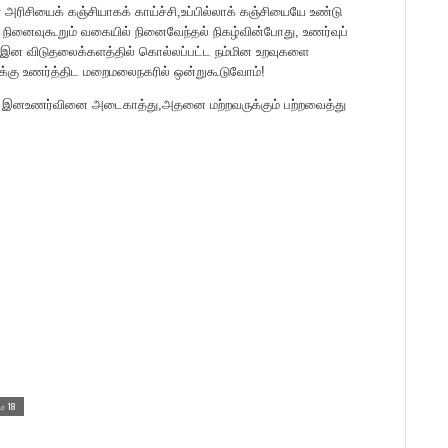
் அரிசியைக் கஞ்சியாகக் காய்ச்சி,உப்பில்லாக் கஞ்சியையே உண்டு
ை நினைவுகூறும் வகையில் நினைவேந்தல் நிகழ்வின்போது, உணர்வுப்
்டு,இன விடுதலைக்களத்தில் கொல்லப்பட்ட நம்மின உறவுகளை
குக்கு உணர்த்திட மறைமலைநகரில் ஒன்றுகூடுவோம்!
யும் இனஉணர்வினை அடைகாத்து,அதனை மற்றவருக்கும் பற்றவைத்து
ே 18