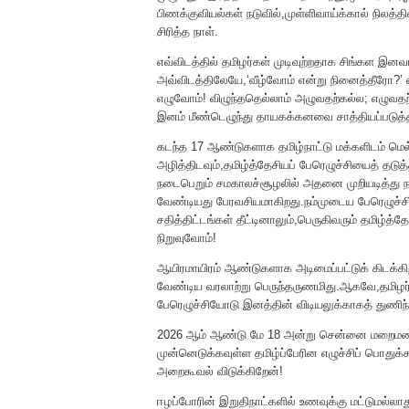
பிணக்குவியல்கள் நடுவில்,முள்ளிவாய்க்கால் நிலத்தி
சிரித்த நாள்.
எவ்விடத்தில் தமிழர்கள் முடிவுற்றதாக சிங்கள இன
அவ்விடத்திலேயே,‘வீழ்வோம் என்று நினைத்தீரோ?’ எ
எழுவோம்! விழுந்ததெல்லாம் அழுவதற்கல்ல; எழுவதற்
இனம் மீண்டெழுந்து தாயகக்கனவை சாத்தியப்படுத
கடந்த 17 ஆண்டுகளாக தமிழ்நாட்டு மக்களிடம் மெ
அழித்திடவும்,தமிழ்த்தேசியப் பேரெழுச்சியைத் தடுத்
நடைபெறும் சமகாலச்சூழலில் அதனை முறியடித்து நா
வேண்டியது பேரவசியமாகிறது.நம்முடைய பேரெழுச்ச
சதித்திட்டங்கள் தீட்டினாலும்,பெருகிவரும் தமிழ்
நிறுவுவோம்!
ஆயிரமாயிரம் ஆண்டுகளாக அடிமைப்பட்டுக் கிடக
வேண்டிய வரலாற்று பெருந்தருணமிது.ஆகவே,தமிழ
பேரெழுச்சியோடு இனத்தின் விடியலுக்காகத் துணிந்
2026 ஆம் ஆண்டு மே 18 அன்று சென்னை மறைமலைநக
முன்னெடுக்கவுள்ள தமிழ்ப்பேரின எழுச்சிப் பொதுக்க
அறைகூவல் விடுக்கிறேன்!
ஈழப்போரின் இறுதிநாட்களில் உணவுக்கு மட்டுமல்லாது 