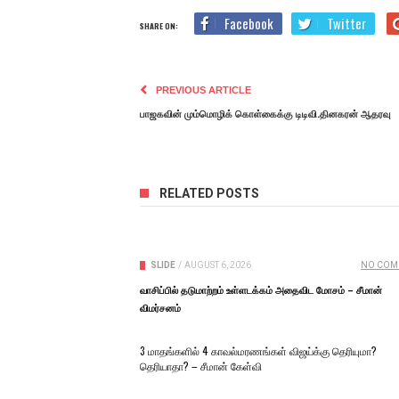
Facebook
Twitter
SHARE ON:
PREVIOUS ARTICLE
பாஜகவின் மும்மொழிக் கொள்கைக்கு டிடிவி.தினகரன் ஆதரவு
RELATED POSTS
SLIDE
/
AUGUST 6, 2026
NO COM
வாசிப்பில் தடுமாற்றம் உள்ளடக்கம் அதைவிட மோசம் – சீமான்
விமர்சனம்
3 மாதங்களில் 4 காவல்மரணங்கள் விஜய்க்கு தெரியுமா?
தெரியாதா? – சீமான் கேள்வி