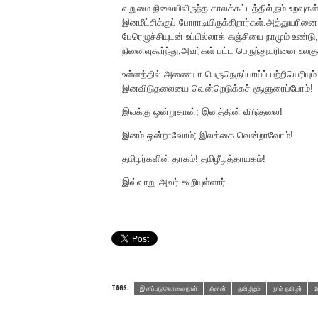
வறுமை நிலையிலிருந்த காலக்கட்டத்தில்,நம் உறவுகள
இனமீட்சிக்குப் போராடியிருக்கிறார்கள்.அத்துயரின
பேரெழுச்சியுடன் உப்பில்லாக் கஞ்சியை நாமும் உண
நினைவுகூர்ந்து,அவர்கள் பட்ட பெருந்துயரினை உல
உள்ளத்தில் அணையா பெருநெருப்பாய்ப் பற்றியெரி
இனவிடுதலையை வென்றெடுக்கச் சூளுரைப்போம்!
இலக்கு ஒன்றுதான்; இனத்தின் விடுதலை!
இனம் ஒன்றாவோம்; இலக்கை வென்றாவோம்!
தமிழர்களின் தாகம்! தமிழீழத்தாயகம்!
இவ்வாறு அவர் கூறியுள்ளார்.
TAGS:
இனப்படுகொலை நாள்
சீமான்
தமிழீழம்
நாம் தமிழர்
ம