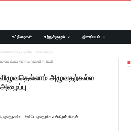
கட்டுரைகள்
சுற்றுச்சூழல்
திரைப்படம்
தற்கல்ல மீண்டெழுவதற்கே – சீமான் அழைப்பு
ை நாள்
சீமான்
தமிழீழம்
நாம் தமிழர்
மே 18
் விழுவதெல்லாம் அழுவதற்கல்ல
 அழைப்பு
் அழுவதற்கல்ல; மீண்டெழுவதற்கே என்கிறார் சீமான்.