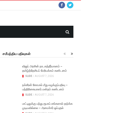
சமீபத்திய பதிவுகள்
விஜய் அரசின் நாடகத்தீர்மானம் –
தமிழ்த்தேசியப் பேரியக்கம் கண்டனம்
SLIDE
/
AUGUST 7, 2026
நக்கீரன் கோபால் மீது வழக்குப்பதிவு –
பத்திரிகையாளர் மன்றம் கண்டனம்
SLIDE
/
AUGUST 7, 2026
பாட்டிலுக்கு பத்து ரூபாய் எங்களால் தடுக்க
முடியவில்லை – அமைச்சர் ஒப்புதல்