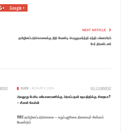
Google +
NEXT ARTICLE
தமிழினப்படுகொலைக்கு நீதி வேண்டி மெழுகுவர்த்தி ஏந்தி பல்லாயிரம்
பேர் திரண்டனர்
MENT
SLIDE
/
AUGUST 4, 2026
NO COMMENT
அவதூறு பேசிய லயோலாமணிக்கு அரசுப்பதவி உதயநிதிக்கு சிறையா?
– சீமான் கேள்வி
1983 தமிழினப்படுகொலை – கறுப்புஜூலை நினைவுச் சின்னம்
வேண்டும்