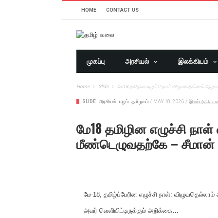
HOME
CONTACT US
முகப்பு
அரசியல்
இலக்கியம்
Home
Slide
மே18 தமிழின எழுச்சி நாள் விழுவதெல்லாம் அழுவ
SLIDE
அரசியல்
ஈழம்
தமிழகம்
/
MAY 18, 2026
/
இனப்படுகொல
மே18 தமிழின எழுச்சி நாள
மீண்டெழுவதற்கே – சீமான்
மே-18, தமிழ்ப்பேரின எழுச்சி நாள்: விழுவதெல்லாம
அவர் வெளியிட்டிருக்கும் அறிக்கை…