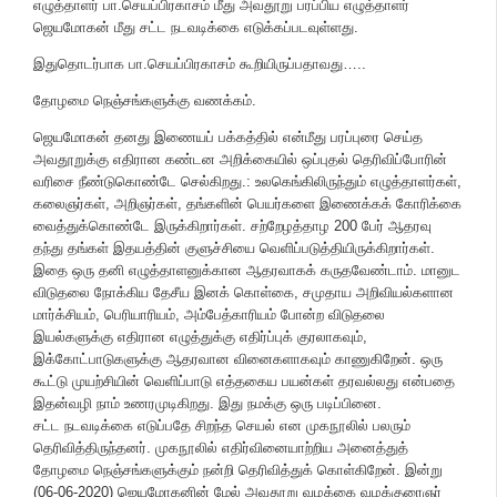
எழுத்தாளர் பா.செயப்பிரகாசம் மீது அவதூறு பரப்பிய எழுத்தாளர்
ஜெயமோகன் மீது சட்ட நடவடிக்கை எடுக்கப்படவுள்ளது.
இதுதொடர்பாக பா.செயப்பிரகாசம் கூறியிருப்பதாவது…..
தோழமை நெஞ்சங்களுக்கு வணக்கம்.
ஜெயமோகன் தனது இணையப் பக்கத்தில் என்மீது பரப்புரை செய்த
அவதூறுக்கு எதிரான கண்டன அறிக்கையில் ஒப்புதல் தெரிவிப்போரின்
வரிசை நீண்டுகொண்டே செல்கிறது.: உலகெங்கிலிருந்தும் எழுத்தாளர்கள்,
கலைஞர்கள், அறிஞர்கள், தங்களின் பெயர்களை இணைக்கக் கோரிக்கை
வைத்துக்கொண்டே இருக்கிறார்கள். சற்றேழத்தாழ 200 பேர் ஆதரவு
தந்து தங்கள் இதயத்தின் குளுச்சியை வெளிப்படுத்தியிருக்கிறார்கள்.
இதை ஒரு தனி எழுத்தாளனுக்கான ஆதரவாகக் கருதவேண்டாம். மானுட
விடுதலை நோக்கிய தேசீய இனக் கொள்கை, சமுதாய அறிவியல்களான
மார்க்சியம், பெரியாரியம், அம்பேத்காரியம் போன்ற விடுதலை
இயல்களுக்கு எதிரான எழுத்துக்கு எதிர்ப்புக் குரலாகவும்,
இக்கோட்பாடுகளுக்கு ஆதரவான வினைகளாகவும் காணுகிறேன். ஒரு
கூட்டு முயற்சியின் வெளிப்பாடு எத்தகைய பயன்கள் தரவல்லது என்பதை
இதன்வழி நாம் உணரமுடிகிறது. இது நமக்கு ஒரு படிப்பினை.
சட்ட நடவடிக்கை எடுப்பதே சிறந்த செயல் என முகநூலில் பலரும்
தெரிவித்திருந்தனர். முகநூலில் எதிர்வினையாற்றிய அனைத்துத்
தோழமை நெஞ்சங்களுக்கும் நன்றி தெரிவித்துக் கொள்கிறேன். இன்று
(06-06-2020) ஜெயமோகனின் மேல் அவதூறு வழக்கை வழக்குரைஞர்