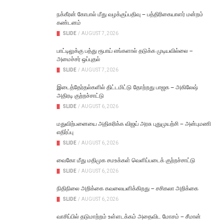
நக்கீரன் கோபால் மீது வழக்குப்பதிவு – பத்திரிகையாளர் மன்றம்
கண்டனம்
SLIDE
/
AUGUST 7, 2026
பாட்டிலுக்கு பத்து ரூபாய் எங்களால் தடுக்க முடியவில்லை –
அமைச்சர் ஒப்புதல்
SLIDE
/
AUGUST 7, 2026
இடைத்தேர்தல்களில் திட்டமிட்டு தோற்றது பாஜக – அகிலேஷ்
அதிரடி குற்றச்சாட்டு
SLIDE
/
AUGUST 6, 2026
மதுவிற்பனையை அதிகரிக்க விஜய் அரசு புதுமுயற்சி – அன்புமணி
எதிர்ப்பு
SLIDE
/
AUGUST 6, 2026
வைகோ மீது மதிமுக சமஉக்கள் வெளிப்படைக் குற்றச்சாட்டு
SLIDE
/
AUGUST 6, 2026
நிதிநிலை அறிக்கை கவலையளிக்கிறது – சசிகலா அறிக்கை
SLIDE
/
AUGUST 6, 2026
வாசிப்பில் தடுமாற்றம் உள்ளடக்கம் அதைவிட மோசம் – சீமான்