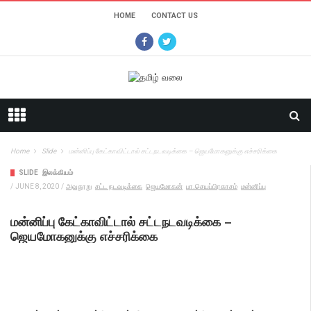
HOME
CONTACT US
Home
Slide
மன்னிப்பு கேட்காவிட்டால் சட்டநடவடிக்கை – ஜெயமோகனுக்கு எச்சரிக்கை
SLIDE
இலக்கியம்
/
JUNE 8, 2020
/
அவதூறு
சட்ட நடவடிக்கை
ஜெயமோகன்
பா.செயப்பிரகாசம்
மன்னிப்பு
மன்னிப்பு கேட்காவிட்டால் சட்டநடவடிக்கை –
ஜெயமோகனுக்கு எச்சரிக்கை