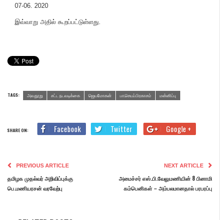
07-06. 2020
இவ்வாறு அதில் கூறப்பட்டுள்ளது.
TAGS:
அவதூறு
சட்ட நடவடிக்கை
ஜெயமோகன்
பா.செயப்பிரகாசம்
மன்னிப்பு
Facebook
Twitter
Google +
SHARE ON:
PREVIOUS ARTICLE
NEXT ARTICLE
தமிழக முதல்வர் அறிவிப்புக்கு
அமைச்சர் எஸ்.பி.வேலுமணியின் 8 பினாமி
பெ.மணியரசன் வரவேற்பு
கம்பெனிகள் – அம்பலமானதால் பரபரப்பு