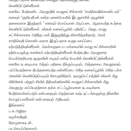
வெளியிட்டுள்ளீர்கள்.
எனவே, மேற்கண்ட அவதூறில் எமதுகட்சிக்காரர் “சாதிவெறிகொண்டவர்”
எனவும் “சூரியதீபன் என்ற புனைபெயரில் இடதுசாரிக் குழுவின்
தலைவராக இருந்தார் “ எனவும் பொய்யான அடிப்படை ஆதாரமற்ற கூற்றை
வெளியிட்டுள்ளீர்கள். உங்கள் வலைப்பூவில் பதிவிட்ட பிறகு, எமது
கட்சிக்காரரை அறிந்த பலர் இதுகுறித்து விசாரித்ததோடு, அவர்
சாதிவெறி கொண்டவராக இருப்பதாக கருத வாய்ப்பை
ஏற்படுத்தியுள்ளீர்கள். அவர்களுடைய பார்வையில் எமது கட்சிக்காரரின்
நற்பெயருக்கு களங்கம் ஏற்படுதியுள்ளீர்கள்.மேற்கூறிய அவதூறை
பெயர்தெரியாத ஒருவரின் கடிதம் என்ற பெயரில் வெளியிட்டுள்ளீர்கள்
எனவே உடனடியாக அந்தப் பதிவை நீக்கும்படியும், அத்தகைய அவதூறைப்
பரப்பியதற்காக நிபந்தனையற்ற மன்னிப்பை அதே வலைப்பூவில் அதே பக்க
அளவில் வெளியிடும்படியும் கோருகிறோம். தவறும்பட்சத்தில் உங்கள் மீது
கிரிமினல் மற்றும் சிவில் நீதிமன்றங்களில் எமதுகட்சிக்காரரின் மீது
அவதூறு பரப்பியதற்காக தக்க சட்டப்பூர்வமான நடவடிக்கை
மேற்கொள்ளப்படும் என்பதையும் அதற்கான கஷ்டநட்டங்களுக்கு நீங்களே
பொறுப்பாவீர்கள் என்பதையும் அறியவும்.
இங்கணம்
ப.சு.அஜிதா
வழக்கறிஞர்.
தோழமையுடன்,
பா.செயப்பிரகாசம்.