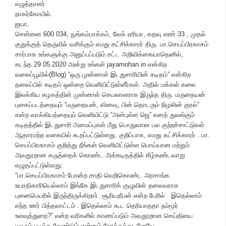
எழுத்தாளர்
நாகர்கோயில்.
ஐயா,
சென்னை 600 034, நுங்கம்பாக்கம், லேக் ஏரியா, கதவு எண் 33 , முதல்
குறுக்குத் தெருவில் வசிக்கும் எமது கட்சிக்காரர் திரு. பா.செயப்பிரகாசம்
சார்பாக உங்களுக்கு அனுப்பப்படும் சட்ட அறிவிக்கையாதெனில்,
கடந்த 29.05.2020 அன்று உங்கள் jayamohan.in என்கிற
வலைப்பூவில்(Blog) “ஒரு முன்னாள் இடதுசாரியின் கடிதம்” என்கிற
தலைப்பில் கடிதம் ஒன்றை வெளியிட்டுள்ளீர்கள். அதில் மக்கள் கலை
இலக்கிய கழகத்தின் முன்னாள் செயலாளராக இருந்த திரு. மருதையன்
புகைப்படத்தையும் “மருதையன், வினவு, பின் தொடரும் நிழலின் குரல்”
என்ற வாக்கியத்தையும் வெளியிட்டு “அன்புள்ள ஜெ” எனத் துவங்கும்
கடிதத்தில் இடதுசாரி அமைப்புகள் மீது பொதுவான பல குற்றச்சாட்டுகள்
ஆதாரமற்ற வகையில் கூறப்பட்டுள்ளது. குறிப்பாக, எமது கட்சிக்காரர் . பா.
செயப்பிரகாசம் குறித்து நீங்கள் வெளியிட்டுள்ள பொய்யான மற்றும்
அவதூறான கருத்தைக் கொண்ட அக்கடிதத்தில் கீழ்கண்டவாறு
எழுதப்பட்டுள்ளது:
“பா.செயப்பிரகாசம் போன்ற சாதி வெறிகொண்ட அரசாங்க
உயரதிகாரியெல்லாம் இங்கே இடதுசாரிக் குழுவின் தலைவராக
புனைபெயரில் இருந்திருக்கிறார். சூரியதீபன் என்ற பேரில் . இதெல்லாம்
எந்த ஊர் பித்தலாட்டம் . இதெல்லாம் கூட தெரியாததா நம்மூர்
உளவுத்துறை?” என்ற வரிகளில் காணப்படும் அவதூறான செய்தியை
பலரும் படிக்க வேண்டும் என்னும் நோக்கத்துடனேயே