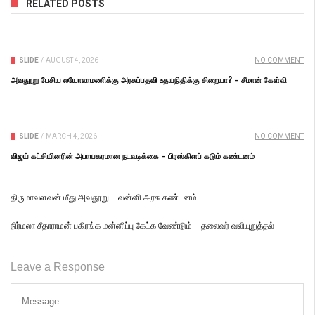
RELATED POSTS
SLIDE
/
AUGUST 4, 2026
NO COMMENT
அவதூறு பேசிய லயோலாமணிக்கு அரசுப்பதவி உதயநிதிக்கு சிறையா? – சீமான் கேள்வி
SLIDE
/
MARCH 4, 2026
NO COMMENT
விஜய் கட்சியினரின் அபாயகரமான நடவடிக்கை – பிரஸ்கிளப் கடும் கண்டனம்
திருமாவளவன் மீது அவதூறு – வன்னி அரசு கண்டனம்
நிர்மலா சீதாராமன் பகிரங்க மன்னிப்பு கேட்க வேண்டும் – தலைவர் வலியுறுத்தல்
Leave a Response