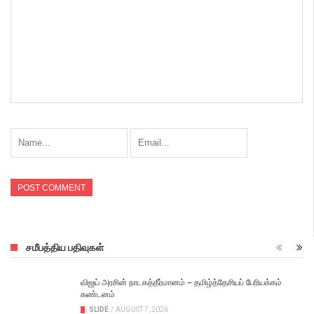
சமீபத்திய பதிவுகள்
விஜய் அரசின் நாடகத்தீர்மானம் – தமிழ்த்தேசியப் பேரியக்கம்
கண்டனம்
SLIDE
/
AUGUST 7, 2026