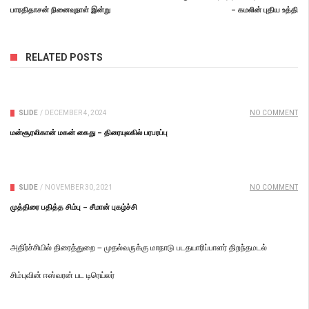
பாரதிதாசன் நினைவுநாள் இன்று
– கமலின் புதிய உத்தி
RELATED POSTS
SLIDE
/
DECEMBER 4, 2024
NO COMMENT
மன்சூரலிகான் மகன் கைது – திரையுலகில் பரபரப்பு
SLIDE
/
NOVEMBER 30, 2021
NO COMMENT
முத்திரை பதித்த சிம்பு – சீமான் புகழ்ச்சி
அதிர்ச்சியில் திரைத்துறை – முதல்வருக்கு மாநாடு படதயாரிப்பாளர் திறந்தமடல்
சிம்புவின் ஈஸ்வரன் பட டிரெய்லர்