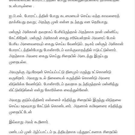
உடன்பாடில்லை .
ஐ.பி.எல். போராட்டத்தின் போது கடமையைச் செய்ய வந்த காவலரைத்
தாக்கியது தவறு; அதற்கு முன் என்ன நடந்தது என தெரியாது.
மன்சூர் அலிகான் தவறாகப் பேசியிருந்தால் அதற்காக நான் மன்னிப்பு
கேட்கிறேன். மன்சூர் அலிகான் கைது சரியென்றால் அவரைப் போல்
பேசிய அனைவரையும் கைது செய்ய வேண்டும். நடிகர் மன்சூர் அலிகான்
போராட்டத்தின்போது போலீசாரிடம் வாக்குவாதத்தில் ஈடுபட்டுள்ளார்.
அதற்காக அவரை கைது செய்து சிறையில் அடைத்து இருப்பது
முறையல்ல.
அவருக்கு ஆபரே‌ஷன் செய்யப்பட்டு தினமும் மருந்து உட்கொண்டு
வருகிறார். அவரது உடல் நிலையைக் கருத்தில் கொண்டு அவரை
விடுவிக்க வேண்டும். போலீசாரிடம் தவறாக நடந்திருந்தால் மன்னித்து
விட்டுவிடுங்கள் என்று கோரிக்கை வைத்துள்ளேன்.
அவரது குடும்பத்தினர் என்னைச் சந்தித்து சிறையில் இருந்து விடுதலை
செய்ய உதவுமாறு கேட்டுக் கொண்டனர். அதனால் கமி‌ஷனரை சந்தித்து
முறையிட்டேன்
இவ்வாறு அவர் கூறினார்.
மண்டபம் முன் ஆர்ப்பாட்டம் நடத்தியற்காக பத்துநாட்களாக சிறையில்