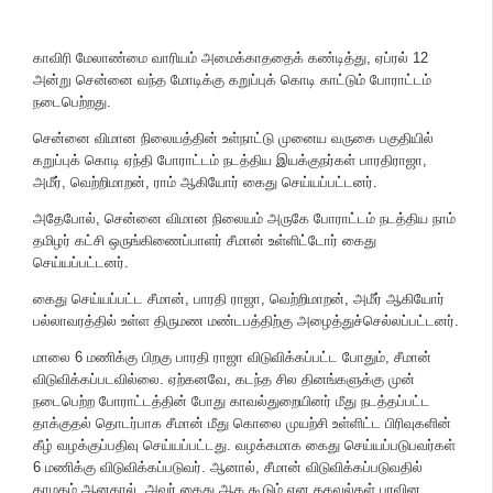
காவிரி மேலாண்மை வாரியம் அமைக்காததைக் கண்டித்து, ஏப்ரல் 12
அன்று சென்னை வந்த மோடிக்கு கறுப்புக் கொடி காட்டும் போராட்டம்
நடைபெற்றது.
சென்னை விமான நிலையத்தின் உள்நாட்டு முனைய வருகை பகுதியில்
கறுப்புக் கொடி ஏந்தி போராட்டம் நடத்திய இயக்குநர்கள் பாரதிராஜா,
அமீர், வெற்றிமாறன், ராம் ஆகியோர் கைது செய்யப்பட்டனர்.
அதேபோல், சென்னை விமான நிலையம் அருகே போராட்டம் நடத்திய நாம்
தமிழர் கட்சி ஒருங்கிணைப்பாளர் சீமான் உள்ளிட்டோர் கைது
செய்யப்பட்டனர்.
கைது செய்யப்பட்ட சீமான், பாரதி ராஜா, வெற்றிமாறன், அமீர் ஆகியோர்
பல்லாவரத்தில் உள்ள திருமண மண்டபத்திற்கு அழைத்துச்செல்லப்பட்டனர்.
மாலை 6 மணிக்கு பிறகு பாரதி ராஜா விடுவிக்கப்பட்ட போதும், சீமான்
விடுவிக்கப்படவில்லை. ஏற்கனவே, கடந்த சில தினங்களுக்கு முன்
நடைபெற்ற போராட்டத்தின் போது காவல்துறையினர் மீது நடத்தப்பட்ட
தாக்குதல் தொடர்பாக சீமான் மீது கொலை முயற்சி உள்ளிட்ட பிரிவுகளின்
கீழ் வழக்குப்பதிவு செய்யப்பட்டது. வழக்கமாக கைது செய்யப்படுபவர்கள்
6 மணிக்கு விடுவிக்கப்படுவர். ஆனால், சீமான் விடுவிக்கப்படுவதில்
தாமதம் ஆனதால், அவர் கைது ஆக கூடும் என தகவல்கள் பரவின.