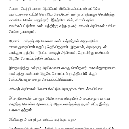
சீமான், வெற்றி மாறன் ஆகியோர் விடுவிக்கப்பட்டால் மட்டுமே
மண்டபத்தை விட்டு வெளியே செல்வேன் என்று பாரதிராஜா தெரிவித்து
வெளியே செல்ல மறுத்தார். இதற்கிடையில், சீமான் தங்க
வைக்கப்பட்டுள்ள மண்டபத்திற்கு வந்த நடிகர் மன்சூர் அலிகான் உள்ளே
செல்ல முயன்றார்.
ஆனால், மன்சூர் அலிகானை மண்டபத்திற்குள் அனுமதிக்க
காவல்துறையினர் மறுப்பு தெரிவித்தனர். இதனால், அவர்களுடன்
வாக்குவாதத்தில் ஈடுபட்ட மன்சூர் அலிகான், தொடர்ந்து மண்டபம்
அருகே போராட்டத்தில் ஈடுபட்டார்.
இதையடுத்து மன்சூர் அலிகானை கைது செய்தனர். காவல்துறையைக்
கண்டித்து மண்டபம் அருகே போராட்டம் நடத்திய 50 -க்கும்
மேற்பட்டோரும் கைது செய்யப்பட்டுள்ளனர்.
மன்சூர் அலிகான் பிணை கேட்டும் அவருக்கு கிடைக்கவில்லை.
இந்த நிலையில் மன்சூர் அலிகானை சிறையில் அடைத்தது ஏன் என
தெரிந்து கொள்ள ஆணையர் அலுவலகத்துக்கு நடிகர் சிம்பு இன்று
வருகை தந்தார்.
அப்போது அவர் நிருபர்களிடம் கூறியதாவது:-
சென்னையில் போராட்டத்தின் போது காவல்துறையினரை தாக்கியதில்