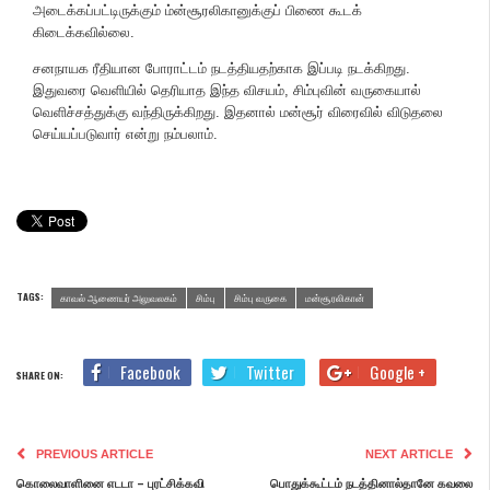
அடைக்கப்பட்டிருக்கும் ம்ன்சூரலிகானுக்குப் பிணை கூடக்
கிடைக்கவில்லை.
சனநாயக ரீதியான போராட்டம் நடத்தியதற்காக இப்படி நடக்கிறது.
இதுவரை வெளியில் தெரியாத இந்த விசயம், சிம்புவின் வருகையால்
வெளிச்சத்துக்கு வந்திருக்கிறது. இதனால் மன்சூர் விரைவில் விடுதலை
செய்யப்படுவார் என்று நம்பலாம்.
TAGS:
காவல் ஆணையர் அலுவலகம்
சிம்பு
சிம்பு வருகை
மன்சூரலிகான்
Facebook
Twitter
Google +
SHARE ON:
PREVIOUS ARTICLE
NEXT ARTICLE
கொலைவாளினை எடடா – புரட்சிக்கவி
பொதுக்கூட்டம் நடத்தினால்தானே கவலை