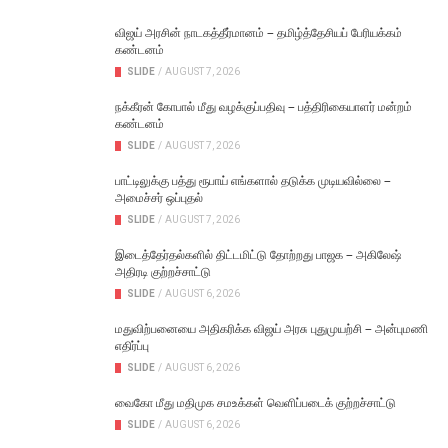
விஜய் அரசின் நாடகத்தீர்மானம் – தமிழ்த்தேசியப் பேரியக்கம்
கண்டனம்
SLIDE
/
AUGUST 7, 2026
நக்கீரன் கோபால் மீது வழக்குப்பதிவு – பத்திரிகையாளர் மன்றம்
கண்டனம்
SLIDE
/
AUGUST 7, 2026
பாட்டிலுக்கு பத்து ரூபாய் எங்களால் தடுக்க முடியவில்லை –
அமைச்சர் ஒப்புதல்
SLIDE
/
AUGUST 7, 2026
இடைத்தேர்தல்களில் திட்டமிட்டு தோற்றது பாஜக – அகிலேஷ்
அதிரடி குற்றச்சாட்டு
SLIDE
/
AUGUST 6, 2026
மதுவிற்பனையை அதிகரிக்க விஜய் அரசு புதுமுயற்சி – அன்புமணி
எதிர்ப்பு
SLIDE
/
AUGUST 6, 2026
வைகோ மீது மதிமுக சமஉக்கள் வெளிப்படைக் குற்றச்சாட்டு
SLIDE
/
AUGUST 6, 2026