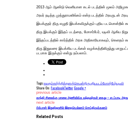
2013 ஆம் ஆண்டு வெளியான கடல் படத்தின் மூலம் அறிமுகமான
அவர் நடித்த முத்துராமலிங்கம் என்ற படத்தில் அவருடன் அவ
இயக்குநர் திரு எழுதி இயக்கவிருக்கும் புதிய படமொன்றில் கா
திரு இயக்கும் இந்தப் படத்தை, மோசர்பேர், யுடிவி ஆகிய ந
இந்தப்படத்தில் கார்த்திக் அரசு அதிகாரியாகவும், கெளதம் கா
திரு இதுவரை இயக்கிய படங்கள் வழக்கத்திலிருந்து மாறுபட
படமாக இருக்கும் என்று நம்பலாம்.
Tags:
கவுதம்கார்த்திக்
தனஞ்செயன்
திரு
புதியபடம்
மோசர்பேர்
யுடிவி
Share On:
Facebook
Twitter
Google +
previous article
காந்தி சிலைக்கு மாலை அணிவிக்க வந்தவர்கள் கைது – எடப்பாடி அரசு
next article
பிக்பாஸ் இறுதிநாளில் இதையெல்லாம் செய்திருக்கலாம்
Related Posts