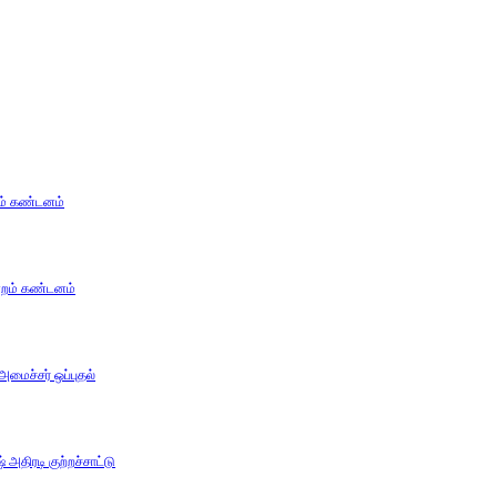
கம் கண்டனம்
ன்றம் கண்டனம்
 அமைச்சர் ஒப்புதல்
அதிரடி குற்றச்சாட்டு