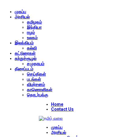
முகப்பு
அரசியல்
தமிழகம்
இந்தியா
ஈழம்
உலகம்
இலக்கியம்
கல்வி
கட்டுரைகள்
சுற்றுச்சூழல்
சமுதாயம்
திரைப்படம்
செய்திகள்
படங்கள்
விமர்சனம்
காணொளிகள்
தொடர்புக்கு
Home
Contact Us
முகப்பு
அரசியல்