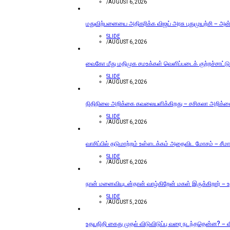
/
AUGUST 6, 2026
மதுவிற்பனையை அதிகரிக்க விஜய் அரசு புதுமுயற்சி – அன்ப
SLIDE
/
AUGUST 6, 2026
வைகோ மீது மதிமுக சமஉக்கள் வெளிப்படைக் குற்றச்சாட்டு
SLIDE
/
AUGUST 6, 2026
நிதிநிலை அறிக்கை கவலையளிக்கிறது – சசிகலா அறிக்
SLIDE
/
AUGUST 6, 2026
வாசிப்பில் தடுமாற்றம் உள்ளடக்கம் அதைவிட மோசம் – சீமா
SLIDE
/
AUGUST 6, 2026
நான் மனைவியுடன்தான் வாழ்கிறேன் மகள் இருக்கிறார் – உத
SLIDE
/
AUGUST 5, 2026
உதயநிதி கைது முதல் விடுவிடுப்பு வரை நடந்ததென்ன? – வ