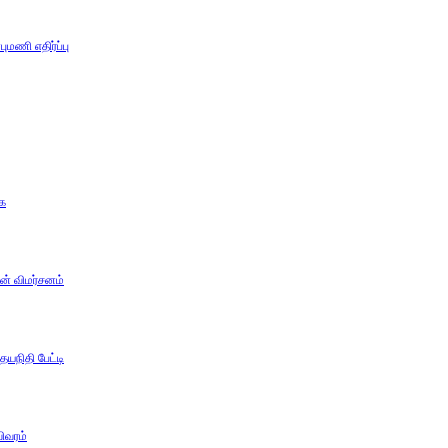
ுமணி எதிர்ப்பு
கை
ன் விமர்சனம்
யநிதி பேட்டி
ிவரம்