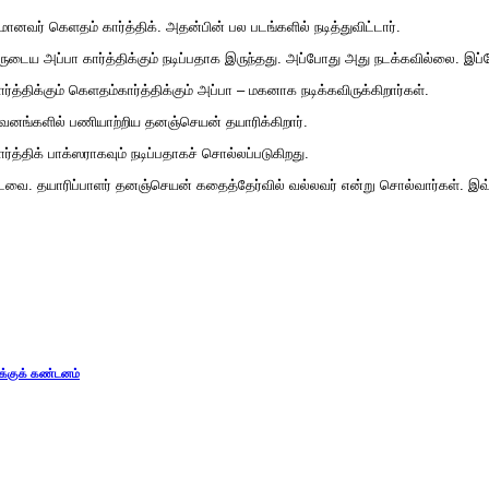
வர் கெளதம் கார்த்திக். அதன்பின் பல படங்களில் நடித்துவிட்டார்.
ருடைய அப்பா கார்த்திக்கும் நடிப்பதாக இருந்தது. அப்போது அது நடக்கவில்லை. இப்
ர்த்திக்கும் கெளதம்கார்த்திக்கும் அப்பா – மகனாக நடிக்கவிருக்கிறார்கள்.
ிறுவனங்களில் பணியாற்றிய தனஞ்செயன் தயாரிக்கிறார்.
ர்த்திக் பாக்ஸராகவும் நடிப்பதாகச் சொல்லப்படுகிறது.
்டவை. தயாரிப்பாளர் தனஞ்செயன் கதைத்தேர்வில் வல்லவர் என்று சொல்வார்கள். இவ்
க்குக் கண்டனம்