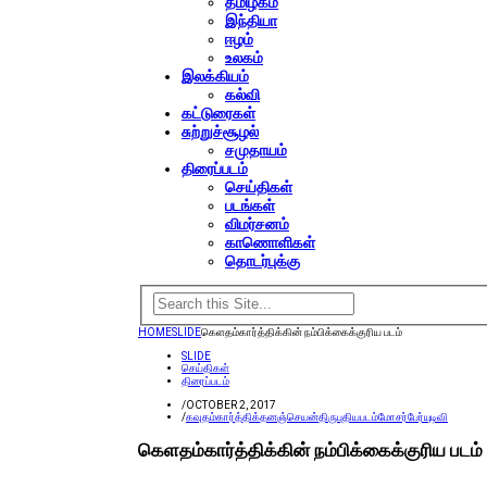
தமிழகம்
இந்தியா
ஈழம்
உலகம்
இலக்கியம்
கல்வி
கட்டுரைகள்
சுற்றுச்சூழல்
சமுதாயம்
திரைப்படம்
செய்திகள்
படங்கள்
விமர்சனம்
காணொளிகள்
தொடர்புக்கு
HOME
SLIDE
கெளதம்கார்த்திக்கின் நம்பிக்கைக்குரிய படம்
SLIDE
செய்திகள்
திரைப்படம்
/
OCTOBER 2, 2017
/
கவுதம்கார்த்திக்
தனஞ்செயன்
திரு
புதியபடம்
மோசர்பேர்
யுடிவி
கெளதம்கார்த்திக்கின் நம்பிக்கைக்குரிய படம்