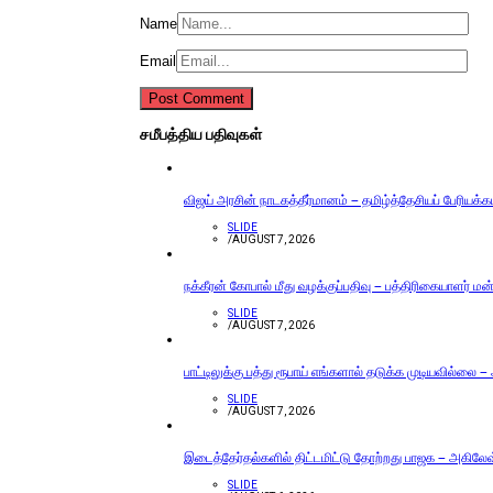
Name
Email
சமீபத்திய பதிவுகள்
விஜய் அரசின் நாடகத்தீர்மானம் – தமிழ்த்தேசியப் பேரியக்
SLIDE
/
AUGUST 7, 2026
நக்கீரன் கோபால் மீது வழக்குப்பதிவு – பத்திரிகையாளர் ம
SLIDE
/
AUGUST 7, 2026
பாட்டிலுக்கு பத்து ரூபாய் எங்களால் தடுக்க முடியவில்லை –
SLIDE
/
AUGUST 7, 2026
இடைத்தேர்தல்களில் திட்டமிட்டு தோற்றது பாஜக – அகிலேஷ் 
SLIDE