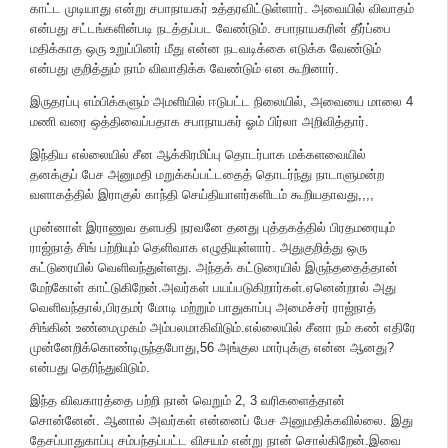
காட்ட முடியாது என்று சபாநாயகர் உத்தரவிட்டுள்ளார். அவையில் விவாதம்
என்பது சட்டங்களின்படி நடத்தப்பட வேண்டும். சபாநாயகரின் தீர்ப்பை
மதிக்காத ஒரு உறுப்பினர் மீது என்ன நடவடிக்கை எடுக்க வேண்டும்
என்பது குறித்தும் நாம் விவாதிக்க வேண்டும் என கூறினார்.
இருதரப்பு எம்பிக்களும் அமளியில் ஈடுபட்ட நிலையில், அவையை மாலை 4
மணி வரை ஒத்திவைப்பதாக சபாநாயகர் ஓம் பிர்லா அறிவித்தார்.
இந்திய எல்லையில் சீன ஆக்கிரமிப்பு தொடர்பாக மக்களவையில்
தனக்குப் பேச அனுமதி மறுக்கப்பட்டதைத் தொடர்ந்து நாடாளுமன்ற
வளாகத்தில் இராகுல் காந்தி செய்தியாளர்களிடம் கூறியதாவது,,,,
முன்னாள் இராணுவ தளபதி நரவனே தனது புத்தகத்தில் பிரதமரையும்
ராஜ்நாத் சிங் பற்றியும் தெளிவாக எழுதியுள்ளார். அதுகுறித்து ஒரு
கட்டுரையில் வெளிவந்துள்ளது. அந்தக் கட்டுரையில் இருந்ததைத்தான்
மேற்கோள் காட்டுகிறேன்.அவர்கள் பயப்படுகிறார்கள்.ஏனென்றால் அது
வெளிவந்தால்,பிரதமர் மோடி மற்றும் பாதுகாப்பு அமைச்சர் ராஜ்நாத்
சிங்கின் உண்மைமுகம் அம்பலமாகிவிடும்.எல்லையில் சீனா நம் கண் எதிரே
முன்னேறிக்கொண்டிருந்தபோது,56 அங்குல மார்புக்கு என்ன ஆனது?
என்பது தெரிந்துவிடும்.
இந்த விவகாரத்தை பற்றி நான் வெறும் 2, 3 வரிகளைத்தான்
சொன்னேன். ஆனால் அவர்கள் என்னைப் பேச அனுமதிக்கவில்லை. இது
தேசப்பாதுகாப்பு சம்பந்தப்பட்ட விசயம் என்று நான் சொல்கிறேன்.இவை