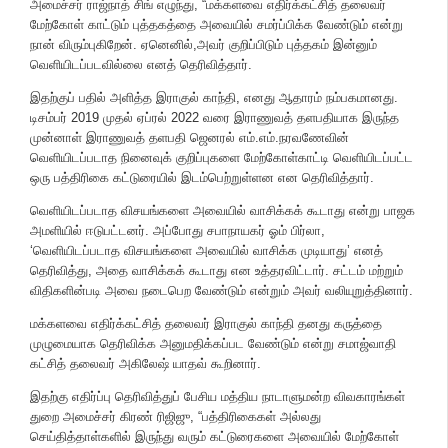
அமைச்சர் ராஜ்நாத் சிங் எழுந்து, “மக்களவை எதிர்க்கட்சித் தலைவர்
மேற்கோள் காட்டும் புத்தகத்தை அவையில் சமர்ப்பிக்க வேண்டும் என்று
நான் விரும்புகிறேன். ஏனெனில்,அவர் குறிப்பிடும் புத்தகம் இன்னும்
வெளியிடப்படவில்லை எனத் தெரிவித்தார்.
இதற்குப் பதில் அளித்த இராகுல் காந்தி, எனது ஆதாரம் நம்பகமானது.
டிசம்பர் 2019 முதல் ஏப்ரல் 2022 வரை இராணுவத் தளபதியாக இருந்த
முன்னாள் இராணுவத் தளபதி ஜெனரல் எம்.எம்.நரவணேவின்
வெளியிடப்படாத நினைவுக் குறிப்புகளை மேற்கோள்காட்டி வெளியிடப்பட்ட
ஒரு பத்திரிகை கட்டுரையில் இடம்பெற்றுள்ளன என தெரிவித்தார்.
வெளியிடப்படாத விசயங்களை அவையில் வாசிக்கக் கூடாது என்று பாஜக
அமளியில் ஈடுபட்டனர். அப்போது சபாநாயகர் ஓம் பிர்லா,
‘வெளியிடப்படாத விசயங்களை அவையில் வாசிக்க முடியாது’ எனத்
தெரிவித்து, அதை வாசிக்கக் கூடாது என உத்தரவிட்டார். சட்டம் மற்றும்
விதிகளின்படி அவை நடைபெற வேண்டும் என்றும் அவர் வலியுறுத்தினார்.
மக்களவை எதிர்க்கட்சித் தலைவர் இராகுல் காந்தி தனது கருத்தை
முழுமையாக தெரிவிக்க அனுமதிக்கப்பட வேண்டும் என்று சமாஜ்வாதி
கட்சித் தலைவர் அகிலேஷ் யாதவ் கூறினார்.
இதற்கு எதிர்ப்பு தெரிவித்துப் பேசிய மத்திய நாடாளுமன்ற விவகாரங்கள்
துறை அமைச்சர் கிரண் ரிஜிஜு, “பத்திரிகைகள் அல்லது
செய்தித்தாள்களில் இருந்து வரும் கட்டுரைகளை அவையில் மேற்கோள்