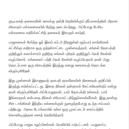
குடியரசுத் தலைவரின் உரைக்கு நன்றி தெரிவிக்கும் தீர்மானத்தின் மீதான
விவாதம் மக்களவையில் நேற்று நடைபெற்றது. அப்போது பேசிய
மக்களவை எதிர்க்கட்சித் தலைவர் இராகுல் காந்தி,
பாஜகவைச் சேர்ந்த ஓர் இளம் எம்.பி.(தேஜஸ்வி சூர்யா) காங்கிரசுக்
கட்சிக்கு எதிராக ஒரு குற்றச்சாட்டை முன்வைத்தார். எங்கள் தேசபக்தி
குறித்தும் கலாச்சாரம் குறித்த எங்கள் புரிதல் குறித்தும் அவர் கேள்வி
எழுப்பினார். எங்களைப் பற்றி அவர் கேள்வி எழுப்பியதால் நான் அது
தொடர்பான ஒரு விசயத்தில் இருந்து எனது உரையைத் தொடங்க
விரும்புகிறேன்.
இது முன்னாள் இராணுவத் தளபதி நரவனேவின் நினைவுக் குறிப்பில்
இருந்து எடுக்கப்பட்டது. இதை நீங்கள் நன்றாகக் கேட்கவேண்டும் என்று
நான் விரும்புகிறேன்.அப்போதுதான், யார் தேசபக்தி உள்ளவர், யார்
இல்லாதவர் என்பதை நீங்கள் சரியாகப் புரிந்துகொள்வீர்கள். இது,நான்கு
சீன டாங்கிகள் இந்திய எல்லைக்குள் நுழைந்தபோது நடந்த சம்பவம்
பற்றியது. அவை டோக்லாமில் உள்ள ஒரு முகட்டைக் கைப்பற்றிக்
கொண்டிருந்தன எனத் தெரிவித்தார்.
அப்போது பாஜக உறுப்பினர்கள் அமளியில் ஈடுபட்டனர். பாதுகாப்பு