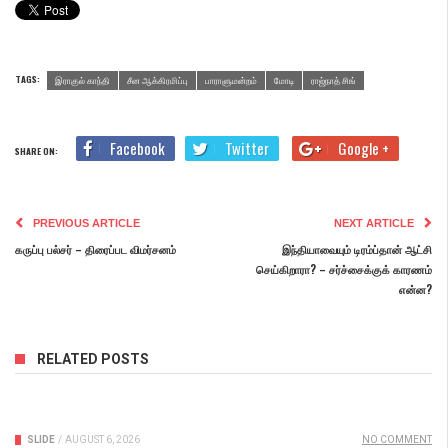
TAGS:
இராகுல் காந்தி
சீன ஆக்கிரமிப்பு
பாராளுமன்றம்
மோடி
ராஜ்நாத் சிங்
Facebook
Twitter
Google +
SHARE ON:
PREVIOUS ARTICLE
NEXT ARTICLE
கருப்பு பல்சர் – திரைப்பட விமர்சனம்
இந்தியாவையும் டிரம்ப்தான் ஆட்சி
செய்கிறாரா? – சர்ச்சைக்குக் காரணம்
என்ன?
RELATED POSTS
SLIDE
/
AUGUST 6, 2026
NO COMMENT