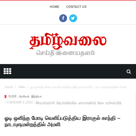
HOME
CONTACT US
Home
Slide
ஓடி ஒளிந்த மோடி வெளிப்படுத்திய இராகுல் காந்தி – நாடாளுமன்றத்தில் அமளி
SLIDE
அரசியல்
இந்தியா
/
FEBRUARY 3, 2026
/
இராகுல் காந்தி
சீன ஆக்கிரமிப்பு
பாராளுமன்றம்
மோடி
ராஜ்நாத் சிங்
ஓடி ஒளிந்த மோடி வெளிப்படுத்திய இராகுல் காந்தி –
நாடாளுமன்றத்தில் அமளி