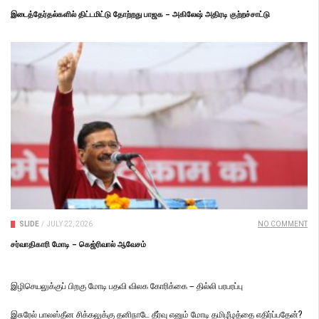
இடைத்தேர்தல்களில் திட்டமிட்டு தோற்றது பாஜக – அகிலேஷ் அதிரடி குற்றச்சாட்டு
SLIDE
/
JULY 22, 2026
NO COMMENT
சர்வாதிகாரி மோடி – கெஜ்ரிவால் ஆவேசம்
இழிசெயலுக்குப் பிறகு மோடி பதவி விலக கோரிக்கை – தில்லி பரபரப்பு
இசுரேல் பாலஸ்தீன சிக்கலுக்கு தனிநாடே தீர்வு எனும் மோடி தமிழீழத்தை எதிர்ப்பதேன்?