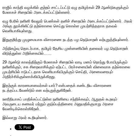
ராஜீவ் காந்தி வழக்கில் குற்றம் சாட்டப்பட்டு ஏழு தமிழர்கள் 29 ஆண்டுகளுக்கும்
மேலாகச் சிறையில் அடைக்கப்பட்டுள்ளனர்.
ஏழு பேரில் நளினி வேலூர் பெண்கள் தனிச் சிறையில் அடைக்கப்பட்டுள்ளார். அவர்
அங்கு தூக்கிலிட்டு தற்கொலை செய்து கொள்ள முயற்சித்ததாக தகவல்
வெளியாகியுள்ளது.
இதுகுறித்து முழுமையாக விசாரணை நடத்த பழ.நெடுமாறன் வற்புறுத்தியுள்ளார்.
அந்நிகழ்வு தொடர்பாக, தமிழர் தேசிய முன்னணியின் தலைவர் பழ.நெடுமாறன்
விடுத்துள்ள அறிக்கையில்……
29 ஆண்டு காலத்திற்கும் மேலாகச் சிறையில் வாடி மனம் நொந்து போயிருக்கும்
நளினிக்கும், சக சிறைவாசிக்கும் ஏற்பட்ட பிரச்சனையின் விளைவாக தற்கொலை
முயற்சியில் ஈடுபட்டதாக வெளியாகியிருக்கும் செய்தி, அனைவரையும்
அதிர்ச்சிக்குள்ளாக்கியிருக்கிறது.
இதற்குக் காரணமானவர்கள் யார்? என்பதைக் கண்டறிய விசாரணை
நடத்தப்படவேண்டும் என வற்புறுத்துகிறேன்.
உளரீதியாகப் பாதிக்கப்பட்டுள்ள நளினியை சந்திக்கவும், ஆறுதல் கூறவும்
அவருடைய கணவர் மற்றும் குடும்பத்தினரை அனுமதிக்குமாறு அரசை
வேண்டிக்கொள்கிறேன்.
இவ்வாறு அவர் கூறியுள்ளார்.