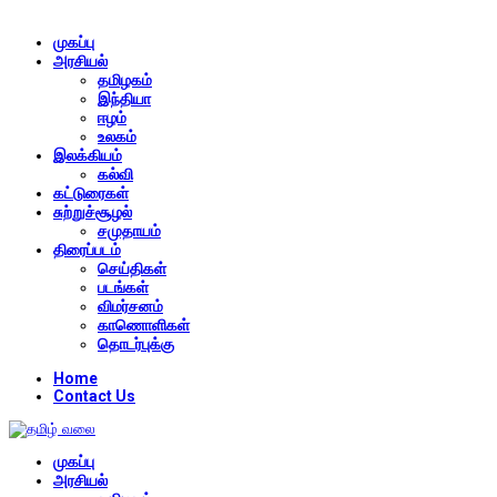
முகப்பு
அரசியல்
தமிழகம்
இந்தியா
ஈழம்
உலகம்
இலக்கியம்
கல்வி
கட்டுரைகள்
சுற்றுச்சூழல்
சமுதாயம்
திரைப்படம்
செய்திகள்
படங்கள்
விமர்சனம்
காணொளிகள்
தொடர்புக்கு
Home
Contact Us
முகப்பு
அரசியல்