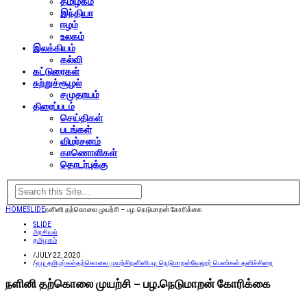
தமிழகம்
இந்தியா
ஈழம்
உலகம்
இலக்கியம்
கல்வி
கட்டுரைகள்
சுற்றுச்சூழல்
சமுதாயம்
திரைப்படம்
செய்திகள்
படங்கள்
விமர்சனம்
காணொளிகள்
தொடர்புக்கு
HOME
SLIDE
நளினி தற்கொலை முயற்சி – பழ.நெடுமாறன் கோரிக்கை
SLIDE
அரசியல்
தமிழகம்
/
JULY 22, 2020
/
ஏழு தமிழர்கள்
தற்கொலை முயற்சி
நளினி
பழ.நெடுமாறன்
வேலூர் பெண்கள் தனிச்சிறை
நளினி தற்கொலை முயற்சி – பழ.நெடுமாறன் கோரிக்கை