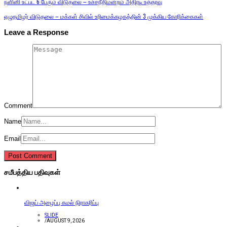
நளினி உட்பட 6 பேரும் விடுதலை – உச்சநீதிமன்றம் அதிரடி உத்தரவு
ஏழுதமிழர் விடுதலை – மக்கள் சிவில் உரிமைக்கழகத்தின் 3 முக்கிய கோரிக்கைகள்
Leave a Response
Comment
Name
Email
சமீபத்திய பதிவுகள்
விஜய் அழைப்பு கமல் நிராகரிப்பு
SLIDE
/
AUGUST 9, 2026