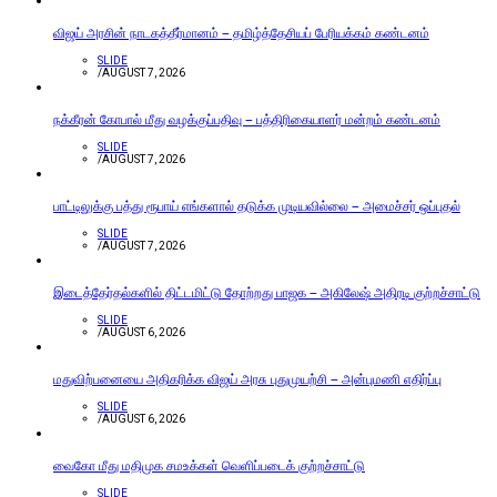
விஜய் அரசின் நாடகத்தீர்மானம் – தமிழ்த்தேசியப் பேரியக்கம் கண்டனம்
SLIDE
/
AUGUST 7, 2026
நக்கீரன் கோபால் மீது வழக்குப்பதிவு – பத்திரிகையாளர் மன்றம் கண்டனம்
SLIDE
/
AUGUST 7, 2026
பாட்டிலுக்கு பத்து ரூபாய் எங்களால் தடுக்க முடியவில்லை – அமைச்சர் ஒப்புதல்
SLIDE
/
AUGUST 7, 2026
இடைத்தேர்தல்களில் திட்டமிட்டு தோற்றது பாஜக – அகிலேஷ் அதிரடி குற்றச்சாட்டு
SLIDE
/
AUGUST 6, 2026
மதுவிற்பனையை அதிகரிக்க விஜய் அரசு புதுமுயற்சி – அன்புமணி எதிர்ப்பு
SLIDE
/
AUGUST 6, 2026
வைகோ மீது மதிமுக சமஉக்கள் வெளிப்படைக் குற்றச்சாட்டு
SLIDE