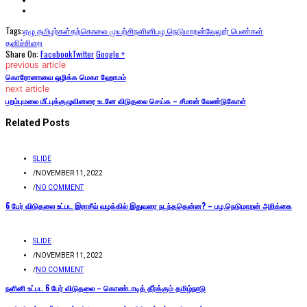
Tags:
ஏழு தமிழர்கள்
தற்கொலை முயற்சி
நளினி
பழ.நெடுமாறன்
வேலூர் பெண்கள்
தனிச்சிறை
Share On:
Facebook
Twitter
Google +
previous article
கொரோனாவை ஒழிக்க மெகா ஹோமம்
next article
பறம்புமலை மீட்புக்குழுவினரை உடனே விடுதலை செய்க – சீமான் வேண்டுகோள்
Related Posts
SLIDE
/
NOVEMBER 11, 2022
/
NO COMMENT
6 பேர் விடுதலை உட்பட இராசீவ் வழக்கில் இதுவரை நடந்ததென்ன? – பழ.நெடுமாறன் அறிக்கை
SLIDE
/
NOVEMBER 11, 2022
/
NO COMMENT
நளினி உட்பட 6 பேர் விடுதலை – கொண்டாடித் தீர்க்கும் தமிழ்நாடு