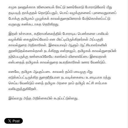
சமூக நலனுக்காக உரிமையைக் கேட்டு உணர்வோடு போராடுவோர் மீது
தடியடித் தாக்குதல் தொடுப்பதும், பொய் வழக்குகளைப் புனைவதுமானப்
போக்கு தமிழகம் முழுக்கக் காவல்துறையினரால் மேற்கொள்ளப்பட்டு
வருவது கண்கூடாகத தெரிகிறது.
இதன் உச்சமாக, கதிராமங்கலத்தில் போராடிய பெண்களை பாலியல்
வழக்கில் கைதுசெய்வோம் என மிரட்டியிருக்கிறார்கள் அப்பகுதி
காவல்துறை அதிகாரிகள். இவையாவும் ஆளும் ஆட்சியாளர்களின்
தூண்டுதல்களால்தான் நடக்கிறது என்றாலும், தமிழகக் காவல்துறையின்
நற்பெயருக்கு உண்மையிலேயே களங்கம் விளைவிப்பை இவைதான்
என்பதைத் தமிழகக் காவல்துறை உயரதிகாரிகள் உணர வேண்டும்.
எனவே, தமிழக ஆயுதப்படை காவலர் தம்பி மாயழகு மீது
எடுக்கப்பட்டிருக்கிற துறைரீதியான நடவடிக்கையை உடனடியாக ரத்து
செய்ய வேண்டும் எனத் தமிழக அரசை நாம் தமிழர் கட்சி சார்பாக
வலியுறுத்துகிறேன்.
இவ்வாறு அந்த அறிக்கையில் கூறப்பட்டுள்ளது.