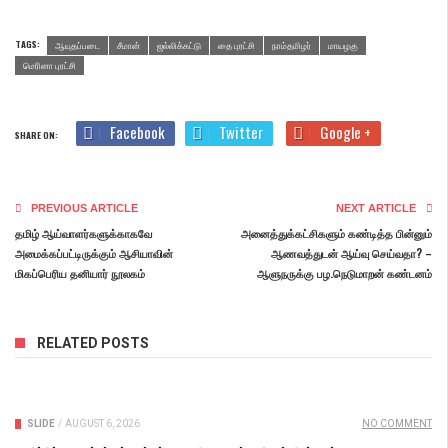
TAGS:
ஆயுதப்படை
சீமான்
ஜல்லிக்கட்டு
தை புரட்சி
நாம்தமிழர்
மாயழகு
மெரினா புரட்சி
Facebook
Twitter
Google +
SHARE ON:
PREVIOUS ARTICLE
NEXT ARTICLE
தமிழ் ஆய்வாளர்களுக்காகவே
அனைத்துக்கட்சிகளும் கண்டித்த பின்னும்
அமைக்கப்பட்டிருக்கும் ஆசியாவின்
ஆணவத்துடன் ஆய்வு செய்வதா? –
மிகப்பெரிய தனியார் நூலகம்
ஆளுநருக்கு பழ.நெடுமாறன் கண்டனம்
RELATED POSTS
SLIDE
/
AUGUST 6, 2026
NO COMMENT