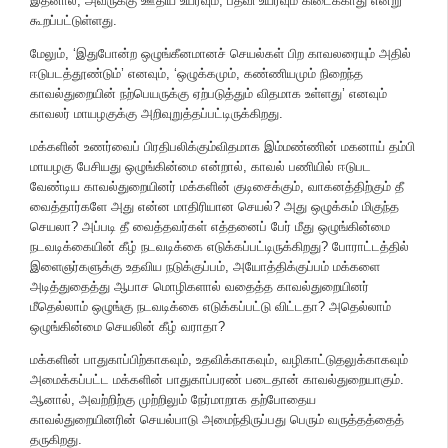
இதனால், அவருக்கு ஊதிய உயர்வும், பதவி உயர்வும் கிடைக்காது என்று
கூறப்பட்டுள்ளது.
மேலும், ‘இதுபோன்ற ஒழுங்கீனமானச் செயல்கள் பிற காவலரையும் அதில்
ஈடுபடத்தூண்டும்’ எனவும், ‘ஒழுக்கமும், கண்ணியமும் நிறைந்த
காவல்துறையின் நற்பெயருக்கு ஏற்படுத்தும் விதமாக உள்ளது’ எனவும்
காவலர் மாயழகுக்கு அறிவுறுத்தப்பட்டிருக்கிறது.
மக்களின் உணர்வைப் பிரதிபலிக்கும்விதமாக இம்மண்ணின் மகனாய் தம்பி
மாயழகு பேசியது ஒழுங்கின்மை என்றால், காவல் பணியில் ஈடுபட
வேண்டிய காவல்துறையினர் மக்களின் குடிசைக்கும், வாகனத்திற்கும் தீ
வைத்தார்களே அது என்ன மாதிரியான செயல்? அது ஒழுக்கம் மிகுந்த
செயலா? அப்படி தீ வைத்தவர்கள் எத்தனைப் பேர் மீது ஒழுங்கின்மை
நடவடிக்கையின் கீழ் நடவடிக்கை எடுக்கப்பட்டிருக்கிறது? போராட்டத்தில்
இளைஞர்களுக்கு உதவிய நடுக்குப்பம், அயோத்திக்குப்பம் மக்களை
அடித்துதைத்து ஆபாச மொழிகளால் வதைத்த காவல்துறையினர்
மீதெல்லாம் ஒழுங்கு நடவடிக்கை எடுக்கப்பட்டு விட்டதா? அதெல்லாம்
ஒழுங்கின்மை செயலின் கீழ் வராதா?
மக்களின் பாதுகாப்பிற்காகவும், உதவிக்காகவும், வழிகாட்டுதலுக்காகவும்
அமைக்கப்பட்ட மக்களின் பாதுகாப்பரண் படைதான் காவல்துறையாகும்.
ஆனால், அவற்றிற்கு முற்றிலும் நேர்மாறாக தற்போதைய
காவல்துறையினரின் செயல்பாடு அமைந்திருப்பது பெரும் வருத்தத்தைத்
தருகிறது.