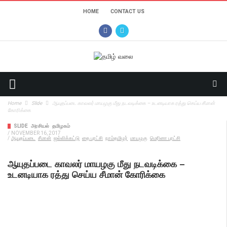
HOME
CONTACT US
Home
Slide
ஆயுதப்படை காவலர் மாயழகு மீது நடவடிக்கை – உடனடியாக ரத்து செய்ய சீமான்
கோரிக்கை
SLIDE
அரசியல்
தமிழகம்
/
NOVEMBER 16, 2017
/
ஆயுதப்படை
சீமான்
ஜல்லிக்கட்டு
தை புரட்சி
நாம்தமிழர்
மாயழகு
மெரினா புரட்சி
ஆயுதப்படை காவலர் மாயழகு மீது நடவடிக்கை –
உடனடியாக ரத்து செய்ய சீமான் கோரிக்கை