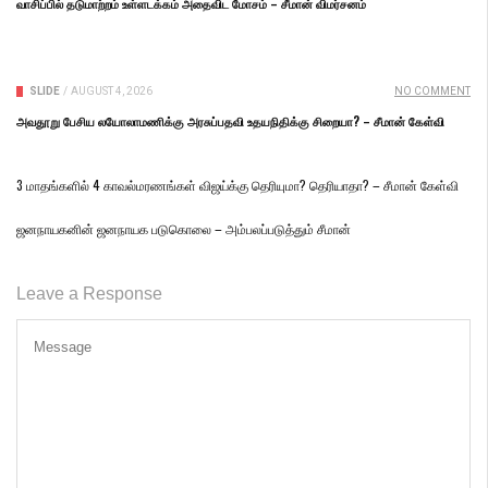
வாசிப்பில் தடுமாற்றம் உள்ளடக்கம் அதைவிட மோசம் – சீமான் விமர்சனம்
SLIDE
/
AUGUST 4, 2026
NO COMMENT
அவதூறு பேசிய லயோலாமணிக்கு அரசுப்பதவி உதயநிதிக்கு சிறையா? – சீமான் கேள்வி
3 மாதங்களில் 4 காவல்மரணங்கள் விஜய்க்கு தெரியுமா? தெரியாதா? – சீமான் கேள்வி
ஜனநாயகனின் ஜனநாயக படுகொலை – அம்பலப்படுத்தும் சீமான்
Leave a Response