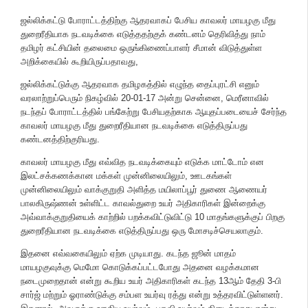
ஜல்லிக்கட்டு போராட்டத்திற்கு ஆதரவாகப் பேசிய காவலர் மாயழகு மீது
துறைரீதியாக நடவடிக்கை எடுத்ததற்குக் கண்டனம் தெரிவித்து நாம்
தமிழர் கட்சியின் தலைமை ஒருங்கிணைப்பாளர் சீமான் விடுத்துள்ள
அறிக்கையில் கூறியிருப்பதாவது,
ஜல்லிக்கட்டுக்கு ஆதரவாக தமிழகத்தில் எழுந்த தைப்புரட்சி எனும்
வரலாற்றுப்பெரும் நிகழ்வில் 20-01-17 அன்று சென்னை, மெரீனாவில்
நடந்தப் போராட்டத்தில் பங்கேற்று பேசியதற்காக ஆயுதப்படையைச் சேர்ந்த
காவலர் மாயழகு மீது துறைரீதியான நடவடிக்கை எடுத்திருப்பது
கண்டனத்திற்குரியது.
காவலர் மாயழகு மீது எவ்வித நடவடிக்கையும் எடுக்க மாட்டோம் என
இலட்சக்கணக்கான மக்கள் முன்னிலையிலும், ஊடகங்கள்
முன்னிலையிலும் வாக்குறுதி அளித்த மயிலாப்பூர் துணை ஆணையர்
பாலகிருஷ்ணன் உள்ளிட்ட காவல்துறை உயர் அதிகாரிகள் இன்றைக்கு
அவ்வாக்குறுதியைக் காற்றில் பறக்கவிட்டுவிட்டு 10 மாதங்களுக்குப் பிறகு
துறைரீதியான நடவடிக்கை எடுத்திருப்பது ஒரு மோசடிச்செயலாகும்.
இதனை எவ்வகையிலும் ஏற்க முடியாது. கடந்த ஜூன் மாதம்
மாயழகுவுக்கு மெமோ கொடுக்கப்பட்டபோது அதனை வழக்கமான
நடைமுறைதான் என்று கூறிய உயர் அதிகாரிகள் கடந்த 13ஆம் தேதி 3-பி
சார்ஜ் மற்றும் ஓராண்டுக்கு சம்பள உயர்வு ரத்து என்று உத்தரவிட்டுள்ளனர்.