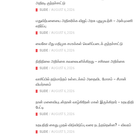
அதிரடி குற்றச்சாட்டு
SLIDE
/
AUGUST 6, 2026
மதுவிற்பனையை அதிகரிக்க விஜய் அரசு புதுமுயற்சி – அன்புமணி
எதிர்ப்பு
SLIDE
/
AUGUST 6, 2026
வைகோ மீது மதிமுக சமஉக்கள் வெளிப்படைக் குற்றச்சாட்டு
SLIDE
/
AUGUST 6, 2026
நிதிநிலை அறிக்கை கவலையளிக்கிறது – சசிகலா அறிக்கை
SLIDE
/
AUGUST 6, 2026
வாசிப்பில் தடுமாற்றம் உள்ளடக்கம் அதைவிட மோசம் – சீமான்
விமர்சனம்
SLIDE
/
AUGUST 6, 2026
நான் மனைவியுடன்தான் வாழ்கிறேன் மகள் இருக்கிறார் – உதயநிதி
பேட்டி
SLIDE
/
AUGUST 5, 2026
உதயநிதி கைது முதல் விடுவிடுப்பு வரை நடந்ததென்ன? – விவரம்
SLIDE
/
AUGUST 5, 2026