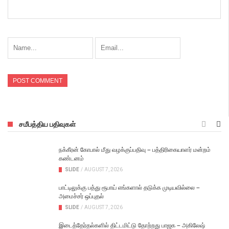
சமீபத்திய பதிவுகள்
நக்கீரன் கோபால் மீது வழக்குப்பதிவு – பத்திரிகையாளர் மன்றம்
கண்டனம்
SLIDE
/
AUGUST 7, 2026
பாட்டிலுக்கு பத்து ரூபாய் எங்களால் தடுக்க முடியவில்லை –
அமைச்சர் ஒப்புதல்
SLIDE
/
AUGUST 7, 2026
இடைத்தேர்தல்களில் திட்டமிட்டு தோற்றது பாஜக – அகிலேஷ்