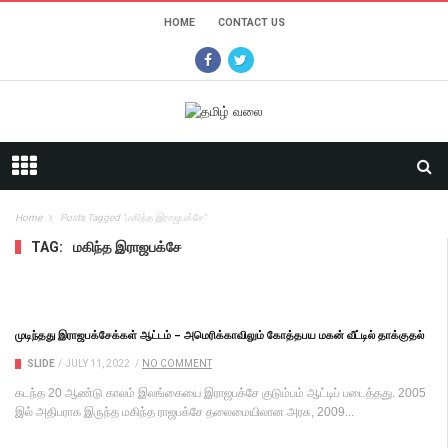
HOME
CONTACT US
Home
Posts Tagged "மகிந்த இராஜபக்சே"
TAG:
மகிந்த இராஜபக்சே
முடிந்தது இராஜபக்சேக்கள் ஆட்டம் – அமெரிக்காவிலும் கோத்தபய மகன் வீட்டில் தாக்குதல்
SLIDE
/
JULY 11, 2022
/
NO COMMENT
கடந்த 20 ஆண்டு காலம் இலங்கையை இராஜபக்சே குடும்பம் ஆட்டிப் படைத்தது. 2005
இல் அதிபராக இருந்த மகிந்த ராஜபக்சே தலைமையிலான அரசு, 2009...