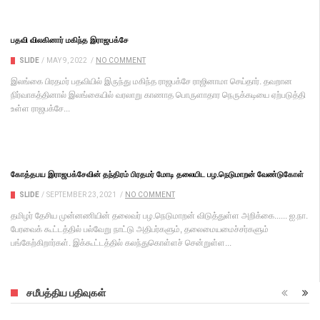
பதவி விலகினார் மகிந்த இராஜபக்சே
SLIDE
/
MAY 9, 2022
/
NO COMMENT
இலங்கை பிரதமர் பதவியில் இருந்து மகிந்த ராஜபக்சே ராஜினாமா செய்தார். தவறான
நிர்வாகத்தினால் இலங்கையில் வரலாறு காணாத பொருளாதார நெருக்கடியை ஏற்படுத்தி
உள்ள ராஜபக்சே...
கோத்தபய இராஜபக்சேவின் தந்திரம் பிரதமர் மோடி தலையிட பழ.நெடுமாறன் வேண்டுகோள்
SLIDE
/
SEPTEMBER 23, 2021
/
NO COMMENT
தமிழர் தேசிய முன்னணியின் தலைவர் பழ.நெடுமாறன் விடுத்துள்ள அறிக்கை...... ஐ.நா.
பேரவைக் கூட்டத்தில் பல்வேறு நாட்டு அதிபர்களும், தலைமையமைச்சர்களும்
பங்கேற்கிறார்கள். இக்கூட்டத்தில் கலந்துகொள்ளச் சென்றுள்ள...
சமீபத்திய பதிவுகள்