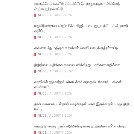
இடைத்தேர்தல்களில் திட்டமிட்டு தோற்றது பாஜக – அகிலேஷ்
அதிரடி குற்றச்சாட்டு
SLIDE
/
AUGUST 6, 2026
மதுவிற்பனையை அதிகரிக்க விஜய் அரசு புதுமுயற்சி – அன்புமணி
எதிர்ப்பு
SLIDE
/
AUGUST 6, 2026
வைகோ மீது மதிமுக சமஉக்கள் வெளிப்படைக் குற்றச்சாட்டு
SLIDE
/
AUGUST 6, 2026
நிதிநிலை அறிக்கை கவலையளிக்கிறது – சசிகலா அறிக்கை
SLIDE
/
AUGUST 6, 2026
வாசிப்பில் தடுமாற்றம் உள்ளடக்கம் அதைவிட மோசம் – சீமான்
விமர்சனம்
SLIDE
/
AUGUST 6, 2026
நான் மனைவியுடன்தான் வாழ்கிறேன் மகள் இருக்கிறார் – உதயநிதி
பேட்டி
SLIDE
/
AUGUST 5, 2026
உதயநிதி கைது முதல் விடுவிடுப்பு வரை நடந்ததென்ன? – விவரம்
SLIDE
/
AUGUST 5, 2026