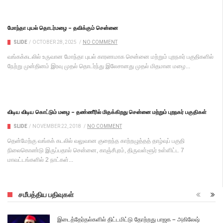
மோந்தா புயல் தொடர்மழை – தவிக்கும் சென்னை
SLIDE
/
OCTOBER 28, 2025
/
NO COMMENT
வங்கக்கடலில் உருவான மோந்தா புயல் காரணமாக சென்னை மற்றும் புறநகர் பகுதிகளில்
நேற்று முன்தினம் இரவு முதல் தொடர்ந்து இலேசானது முதல் மிதமான மழை...
விடிய விடிய கொட்டும் மழை – தண்ணீரில் மிதக்கிறது சென்னை மற்றும் புறநகர் பகுதிகள்
SLIDE
/
NOVEMBER 22, 2018
/
NO COMMENT
தென்மேற்கு வங்கக் கடலில் வலுவான குறைந்த காற்றழுத்தத் தாழ்வுப் பகுதி
நிலைகொண்டு இருப்பதால் சென்னை, காஞ்சீபுரம், திருவள்ளூர் உள்ளிட்ட 7
மாவட்டங்களில் 2 நாட்கள்...
சமீபத்திய பதிவுகள்
இடைத்தேர்தல்களில் திட்டமிட்டு தோற்றது பாஜக – அகிலேஷ்