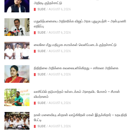
அதிரடி குற்றச்சாட்டு
SLIDE
/
AUGUST 6, 2026
மதுவிற்பனையை அதிகரிக்க விஜய் அரசு புதுமுயற்சி – அன்புமணி
எதிர்ப்பு
SLIDE
/
AUGUST 6, 2026
வைகோ மீது மதிமுக சமஉக்கள் வெளிப்படைக் குற்றச்சாட்டு
SLIDE
/
AUGUST 6, 2026
நிதிநிலை அறிக்கை கவலையளிக்கிறது – சசிகலா அறிக்கை
SLIDE
/
AUGUST 6, 2026
வாசிப்பில் தடுமாற்றம் உள்ளடக்கம் அதைவிட மோசம் – சீமான்
விமர்சனம்
SLIDE
/
AUGUST 6, 2026
நான் மனைவியுடன்தான் வாழ்கிறேன் மகள் இருக்கிறார் – உதயநிதி
பேட்டி
SLIDE
/
AUGUST 5, 2026