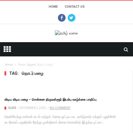
HOME
CONTACT US
Home
Posts Tagged "தொடர் மழை"
TAG:
தொடர் மழை
விடிய விடிய மழை – சென்னை திருவள்ளூர் இயல்பு வாழ்க்கை பாதிப்பு
SLIDE
/
DECEMBER 2, 2025
/
NO COMMENT
தென்மேற்கு வங்கக் கடல் மற்றும் அதை ஒட்டிய வட தமிழ்நாடு மற்றும் புதுச்சேரி
கடலோரப் பகுதியில் நேற்று முன்தினம் நிலை கொண்டு இருந்த டிட்வா...