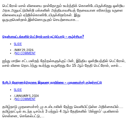
பெட்ரோல் டீசல் விலையை நாள்தோறும் உயர்த்திக் கொண்டேயிருக்கிறது ஒன்றிய
அரசு.அதுமட்டுமின்றி மக்களின் அத்தியாவசியத் தேவையான எரிகாற்று உருளை
விலையையும் ஏற்றிக்கொண்டேயிருக்கிறார்கள். இது
ஒருபுறமென்றால்,இன்னொருபுறம் செயற்கையாக...
தென்மாவட்டங்களில் பெட்ரோல் டீசல் தட்டுப்பாடு – சூழ்ச்சியா?
SLIDE
/
MAY 29, 2026
/
NO COMMENT
ஐந்து மாநில சட்டமன்றத் தேர்தல்களுக்குப் பின், இந்திய ஒன்றியத்தில் பெட்ரோல்,
டீசல் விலை தொடர்ந்து உயர்ந்து வருகிறது.மே 15 ஆம் தேதி பெட்ரோல், டீசல்...
பேரிடர் நிவாரணத்தொகை இதுவரை தரவில்லை – முதலமைச்சர் குற்றச்சாட்டு
SLIDE
/
JANUARY 5, 2024
/
NO COMMENT
தமிழ்நாடு முதலமைச்சர் மு.க.ஸ்டாலின் நேற்று வெளியிட்டுள்ள அறிக்கையில்....
தமிழ்நாட்டில் கடந்த டிசம்பர் 3 மற்றும் 4 ஆம் தேதிகளில் ‘மிக்ஜாம்’ புயலினால்
சென்னை, செங்கல்பட்டு,...