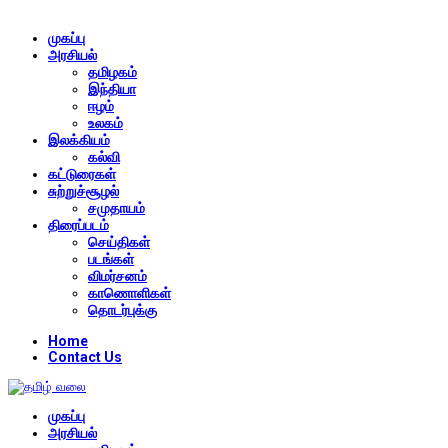
முகப்பு
அரசியல்
தமிழகம்
இந்தியா
ஈழம்
உலகம்
இலக்கியம்
கல்வி
கட்டுரைகள்
சுற்றுச்சூழல்
சமுதாயம்
திரைப்படம்
செய்திகள்
படங்கள்
விமர்சனம்
காணொளிகள்
தொடர்புக்கு
Home
Contact Us
முகப்பு
அரசியல்