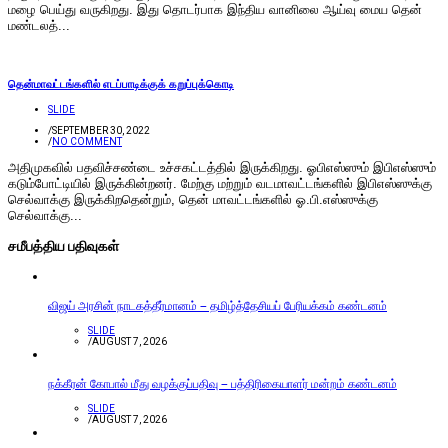
மழை பெய்து வருகிறது. இது தொடர்பாக இந்திய வானிலை ஆய்வு மைய தென்
மண்டலத்...
தென்மாவட்டங்களில் எடப்பாடிக்குக் கறுப்புக்கொடி
SLIDE
/
SEPTEMBER 30, 2022
/
NO COMMENT
அதிமுகவில் பதவிச்சண்டை உச்சகட்டத்தில் இருக்கிறது. ஓபிஎஸ்ஸும் இபிஎஸ்ஸும்
கடும்போட்டியில் இருக்கின்றனர். மேற்கு மற்றும் வடமாவட்டங்களில் இபிஎஸ்ஸுக்கு
செல்வாக்கு இருக்கிறதென்றும், தென் மாவட்டங்களில் ஓ.பி.எஸ்ஸுக்கு
செல்வாக்கு...
சமீபத்திய பதிவுகள்
விஜய் அரசின் நாடகத்தீர்மானம் – தமிழ்த்தேசியப் பேரியக்கம் கண்டனம்
SLIDE
/
AUGUST 7, 2026
நக்கீரன் கோபால் மீது வழக்குப்பதிவு – பத்திரிகையாளர் மன்றம் கண்டனம்
SLIDE
/
AUGUST 7, 2026