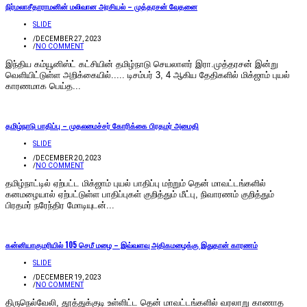
நிர்மலாசீதாராமனின் மலிவான அரசியல் – முத்தரசன் வேதனை
SLIDE
/
DECEMBER 27, 2023
/
NO COMMENT
இந்திய கம்யூனிஸ்ட் கட்சியின் தமிழ்நாடு செயலாளர் இரா.முத்தரசன் இன்று
வெளியிட்டுள்ள அறிக்கையில்..... டிசம்பர் 3, 4 ஆகிய தேதிகளில் மிக்ஜாம் புயல்
காரணமாக பெய்த...
தமிழ்நாடு பாதிப்பு – முதலமைச்சர் கோரிக்கை பிரதமர் அமைதி
SLIDE
/
DECEMBER 20, 2023
/
NO COMMENT
தமிழ்நாட்டில் ஏற்பட்ட மிக்ஜாம் புயல் பாதிப்பு மற்றும் தென் மாவட்டங்களில்
கனமழையால் ஏற்பட்டுள்ள பாதிப்புகள் குறித்தும் மீட்பு, நிவாரணம் குறித்தும்
பிரதமர் நரேந்திர மோடியுடன்...
கன்னியாகுமரியில் 105 செமீ மழை – இவ்வளவு அதிகமழைக்கு இதுதான் காரணம்
SLIDE
/
DECEMBER 19, 2023
/
NO COMMENT
திருநெல்வேலி, தூத்துக்குடி உள்ளிட்ட தென் மாவட்டங்களில் வரலாறு காணாத