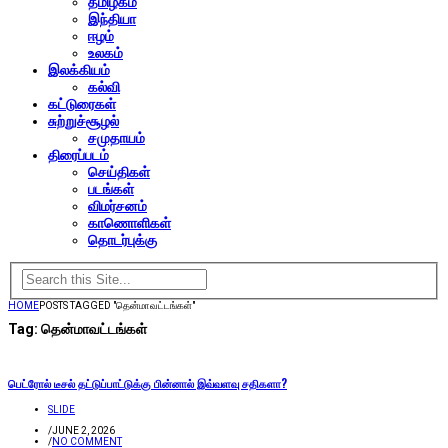
தமிழகம்
இந்தியா
ஈழம்
உலகம்
இலக்கியம்
கல்வி
கட்டுரைகள்
சுற்றுச்சூழல்
சமுதாயம்
திரைப்படம்
செய்திகள்
படங்கள்
விமர்சனம்
காணொளிகள்
தொடர்புக்கு
HOME
POSTS TAGGED "தென்மாவட்டங்கள்"
Tag:
தென்மாவட்டங்கள்
பெட்ரோல் டீசல் தட்டுப்பாட்டுக்கு பின்னால் இவ்வளவு சதிகளா?
SLIDE
/
JUNE 2, 2026
/
NO COMMENT