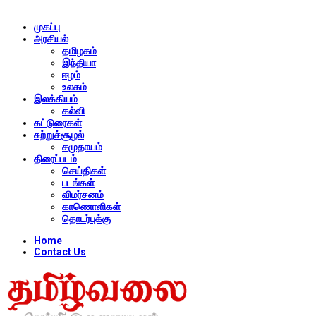
முகப்பு
அரசியல்
தமிழகம்
இந்தியா
ஈழம்
உலகம்
இலக்கியம்
கல்வி
கட்டுரைகள்
சுற்றுச்சூழல்
சமுதாயம்
திரைப்படம்
செய்திகள்
படங்கள்
விமர்சனம்
காணொளிகள்
தொடர்புக்கு
Home
Contact Us