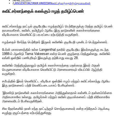
/
APRIL 20, 2017
/
LANGENTHAL
TAMA VAKEESAN
சுவிட்சர்லாந்து
தமிழீழம்
தாமாவகீசன்
சுவிட்சர்லாந்தைக் கலக்கும் ஈழத் தமிழ்ப்பெண்
சுவிட்சர்லாந்து நாட்டில் குடியேறிய ஈழத்தமிழ்ப் பெற்றோருக்கு பிறந்த தமிழ்ப் பெண்
தாமாவகீசன், சுவிஸ், தமிழீழம் ஆகிய இரு நாடுகளின் கலாச்சாரங்களை
வீடியோவாக வெளியிட்டு பரபரப்பை ஏற்படுத்தி வருகிறார்.
ஈழத்தைச் சேர்ந்த பெற்றோர் இருவர் சுவிஸில் குடியேறி புகலிடம் பெற்றுள்ளனர்.
பேர்ன் மாகாணத்தில் உள்ள Langenthal நகரில் குடியேறிய இவர்களுக்கு கடந்த
1988-ம் ஆண்டு Tama Vakeesan என்ற பெண் குழந்தை பிறந்துள்ளது. சுவிஸில்
வங்கி ஒன்றில் பணிபுரியும் இவருக்கு தற்போது வயது 28.
சுவிஸில் பிறந்திருந்தாலும் தமிழ்க் கலாச்சாரத்தை மறக்காத இவர் அதன்
பெருமைகளை வீடியோவாக வெளியிட்டு அனைவரையும் வியப்பில் ஆழ்த்தி
வருகிறார்.
சமீபத்தில் இவர் வெளியிட்ட வீடியோ ஒன்றில் ஈழம் மற்றும் சுவிட்சர்லாந்து ஆகிய
இரு நாடுகளைப் பற்றி வெளிப்படையாகப் பேசியுள்ளார்.
‘இரண்டு நாடுகளின் கலாச்சாரங்களை அறிந்துள்ளதால் என்னிடம் தன்னம்பிக்கை
அதிகமாகவே உள்ளது. தமிழர்கள் மற்றும் சுவிஸ் குடிமக்களைப் பற்றி விரிவாகவே
அனைவரிடம் பேசிவருகிறேன்.
சில நேரங்களில் நான் எந்த நாட்டிற்குச் சொந்தமானவர் என்ற சந்தேகம் அடிக்கடி
எழுந்து குழப்பத்தை ஏற்படுத்துகிறது.