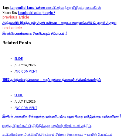
Tags:
Langenthal
Tama Vakeesan
சுவிட்சர்லாந்து
தமிழீழம்
தாமாவகீசன்
Share On:
Facebook
Twitter
Google +
previous article
அதிமுகவில் இருந்த ஒரே ஆண் சசிகலா – சமூக வலைதளங்களில் பெருகும் ஆதரவு
next article
இரண்டு பாகங்களாக வெளியாகும் சிம்பு படம்..!
Related Posts
SLIDE
/
JULY 24, 2026
/
NO COMMENT
1983 தமிழினப்படுகொலை – கறுப்புஜூலை நினைவுச் சின்னம் வேண்டும்
SLIDE
/
JULY 11, 2026
/
NO COMMENT
இசுரேல் பாலஸ்தீன சிக்கலுக்கு தனிநாடே தீர்வு எனும் மோடி தமிழீழத்தை எதிர்ப்பதேன்?
ஈழத்தமிழ்மக்கள் பிரதிநிதிக்குழு முதல்வர் விஜய் உடன் சந்திப்பு
தமிழ்நிலத்தை ஆக்கிரமித்திருக்கும் சிங்கள இராணுவம் – யாழில் போராட்டம்