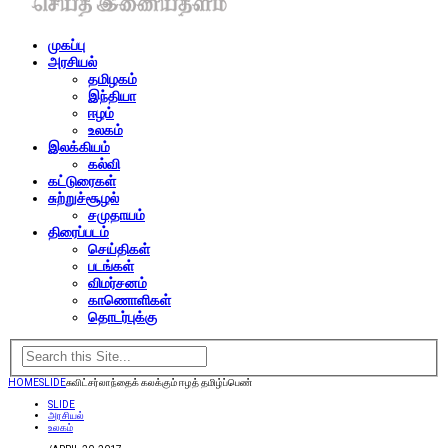
முகப்பு
அரசியல்
தமிழகம்
இந்தியா
ஈழம்
உலகம்
இலக்கியம்
கல்வி
கட்டுரைகள்
சுற்றுச்சூழல்
சமுதாயம்
திரைப்படம்
செய்திகள்
படங்கள்
விமர்சனம்
காணொளிகள்
தொடர்புக்கு
HOME
SLIDE
சுவிட்சர்லாந்தைக் கலக்கும் ஈழத் தமிழ்ப்பெண்
SLIDE
அரசியல்
உலகம்