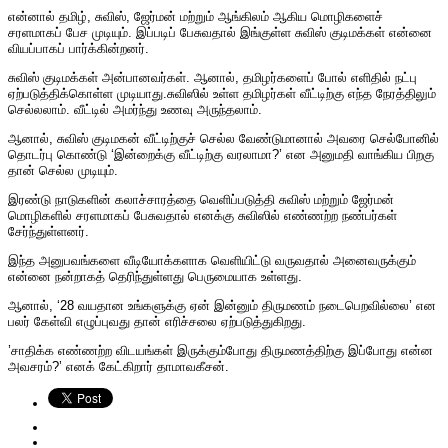
என்னால் தமிழ், சுவிஸ், ஜேர்மன் மற்றும் ஆங்கிலம் ஆகிய மொழிகளைச்
சரளமாகப் பேச முடியும். இப்படிப் பேசுவதால் இங்குள்ள சுவிஸ் குடிமக்கள் என்னை
வியப்பாகப் பார்க்கின்றனர்.
சுவிஸ் குடிமக்கள் அன்பானவர்கள். ஆனால், தமிழர்களைப் போல் எளிதில் நட்பு
ஏற்படுத்திக்கொள்ள முடியாது.சுவிஸில் உள்ள தமிழர்கள் வீட்டிற்கு எந்த நேரத்திலும்
செல்லலாம். வீட்டில் அமர்ந்து உணவு அருந்தலாம்.
ஆனால், சுவிஸ் குடிமகன் வீட்டிற்குச் செல்ல வேண்டுமானால் அவரை செல்போனில்
தொடர்பு கொண்டு ‘இன்றைக்கு வீட்டிற்கு வரலாமா?’ என அனுமதி வாங்கிய பிறகு
தான் செல்ல முடியும்.
இரண்டு நாடுகளின் கலாச்சாரத்தை வெளிப்படுத்தி சுவிஸ் மற்றும் ஜேர்மன்
மொழிகளில் சரளமாகப் பேசுவதால் எனக்கு சுவிஸில் எண்ணற்ற நண்பர்கள்
சேர்ந்துள்ளனர்.
இந்த அனுபவங்களை வீடியோக்களாக வெளியிட்டு வருவதால் அனைவருக்கும்
என்னை நன்றாகத் தெரிந்துள்ளது பெருமையாக உள்ளது.
ஆனால், ‘28 வயதான உங்களுக்கு ஏன் இன்னும் திருமணம் நடைபெறவில்லை’ என
பலர் கேள்வி எழுப்புவது தான் எரிச்சலை ஏற்படுத்துகிறது.
’சாதிக்க எண்ணற்ற விடயங்கள் இருக்கும்போது திருமணத்திற்கு இப்போது என்ன
அவசரம்?’ எனக் கேட்கிறார் தாமாவகீசன்.