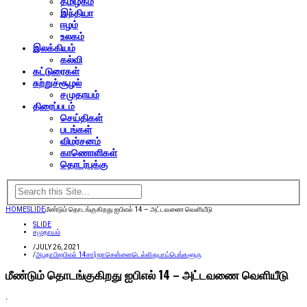
தமிழகம்
இந்தியா
ஈழம்
உலகம்
இலக்கியம்
கல்வி
கட்டுரைகள்
சுற்றுச்சூழல்
சமுதாயம்
திரைப்படம்
செய்திகள்
படங்கள்
விமர்சனம்
காணொளிகள்
தொடர்புக்கு
HOME
SLIDE
மீண்டும் தொடங்குகிறது ஐபிஎல் 14 – அட்டவணை வெளியீடு
SLIDE
சமுதாயம்
/
JULY 26, 2021
/
அபுதாபி
ஐபிஎல் 14
சார்ஜா
சென்னை
டெல்லி
துபாய்
பெங்களூரு
மீண்டும் தொடங்குகிறது ஐபிஎல் 14 – அட்டவணை வெளியீடு
.