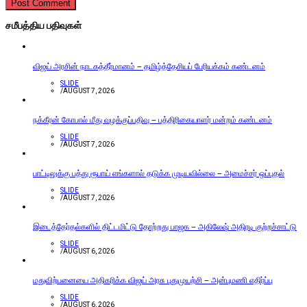
சமீபத்திய பதிவுகள்
விஜய் அரசின் நாடகத்தீர்மானம் – தமிழ்த்தேசியப் பேரியக்கம் கண்டனம்
SLIDE
/
AUGUST 7, 2026
நக்கீரன் கோபால் மீது வழக்குப்பதிவு – பத்திரிகையாளர் மன்றம் கண்டனம்
SLIDE
/
AUGUST 7, 2026
பாட்டிலுக்கு பத்து ரூபாய் எங்களால் தடுக்க முடியவில்லை – அமைச்சர் ஒப்புதல்
SLIDE
/
AUGUST 7, 2026
இடைத்தேர்தல்களில் திட்டமிட்டு தோற்றது பாஜக – அகிலேஷ் அதிரடி குற்றச்சாட்டு
SLIDE
/
AUGUST 6, 2026
மதுவிற்பனையை அதிகரிக்க விஜய் அரசு புதுமுயற்சி – அன்புமணி எதிர்ப்பு
SLIDE
/
AUGUST 6, 2026