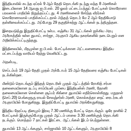
இந்தியாவில் கடந்த ஏப்ரல் 9 ஆம் தேதி தொடங்கி நடந்து வந்த 8 அணிகள்
இடையிலான 14 ஆவது ஐ.பி.எல். 20 ஓவர் மட்டைப்பந்துப் போட்டிகள் கொரோனா
பரவலால் பாதியில் நிறுத்தப்பட்டது. 4 அணிகளைச் சேர்ந்த வீரர்கள்
கொரோனாவால் பாதிக்கப்பட்டதால் அந்தத் தொடர் மே 2 ஆம் தேதியோடு
தள்ளிவைக்கப்பட்டது. அப்போது 29 தகுதிச்சுற்று ஆட்டங்கள் நடந்திருந்தன.
இதையடுத்து இறுதிப்போட்டி உள்பட எஞ்சிய 31 ஆட்டங்கள் ஐக்கிய அரபு
அமீரகத்தில் உள்ள துபாய், சார்ஜா, அபுதாபி ஆகிய நகரங்களில் நடைபெறும் என
அறிவிக்கப்பட்டிருந்தது.
இந்நிலையில், மீதமுள்ள ஐ.பி.எல். போட்டிக்கான அட்டவணையை இந்திய
மட்டைப்பந்து வாரியம் நேற்று வெளியிட்டது.
அதன்படி,
செப்டம்பர் 19 ஆம் தேதி முதல் அக்டோபர் 15 ஆம் தேதிவரை எஞ்சிய போட்டிகள்
நடக்கின்றன.
மீண்டும் தொடங்கும் இந்தத் தொடரின் முதல் ஆட்டத்தில் ரோகித் சர்மா
தலைமையிலான நடப்பு சாம்பியன் மும்பை இந்தியன்ஸ் அணி, தோனி
தலைமையிலான சென்னை சூப்பர் கிங்சை துபாயில் எதிர்கொள்கிறது. மறுநாள்
(செப்.20) பெங்களூரு ராயல் சேலஞ்சர்ஸ் அணி, கொல்கத்தா நைட் ரைடர்சுடன்
அபுதாபியில் மோதுகிறது. இறுதிப்போட்டி துபாயில் அரங்கேறுகிறது.
இந்திய நேரப்படி தினமும் இரவு 7.30 மணிக்கு போட்டி தொடங்கும். ஒரே நாளில் 2
போட்டிகள் இருக்கும்போது முதல் ஆட்டம் மாலை 3.30 மணிக்குத் தொடங்கி
நடக்கும். மொத்தம் 7 நாட்கள் இரட்டை ஆட்டங்கள் இடம் பெற்றுள்ளன.
துபாயில் 13 ஆட்டங்களும், சார்ஜாவில் 10 ஆட்டங்களும், அபுதாபியில் 8