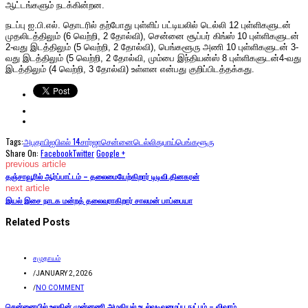
ஆட்டங்களும் நடக்கின்றன.
நடப்பு ஐ.பி.எல். தொடரில் தற்போது புள்ளிப் பட்டியலில் டெல்லி 12 புள்ளிகளுடன்
முதலிடத்திலும் (6 வெற்றி, 2 தோல்வி), சென்னை சூப்பர் கிங்ஸ் 10 புள்ளிகளுடன்
2-வது இடத்திலும் (5 வெற்றி, 2 தோல்வி), பெங்களூரு அணி 10 புள்ளிகளுடன் 3-
வது இடத்திலும் (5 வெற்றி, 2 தோல்வி, மும்பை இந்தியன்ஸ் 8 புள்ளிகளுடன்4-வது
இடத்திலும் (4 வெற்றி, 3 தோல்வி) உள்ளன என்பது குறிப்பிடத்தக்கது.
Tags:
அபுதாபி
ஐபிஎல் 14
சார்ஜா
சென்னை
டெல்லி
துபாய்
பெங்களூரு
Share On:
Facebook
Twitter
Google +
previous article
தஞ்சாவூரில் ஆர்ப்பாட்டம் – தலைமையேற்கிறார் டிடிவி.தினகரன்
next article
இயல் இசை நாடக மன்றத் தலைவராகிறார் சாலமன் பாப்பையா
Related Posts
சமுதாயம்
/
JANUARY 2, 2026
/
NO COMMENT
சென்னையில் உலகின் முன்னணி அழகியல் உடல்வடிவமைப்பு நுட்பம் – விவரம்