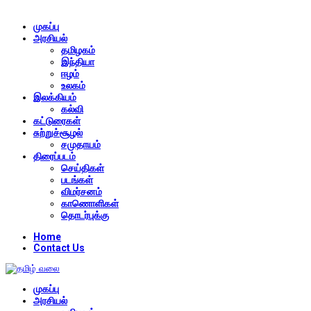
முகப்பு
அரசியல்
தமிழகம்
இந்தியா
ஈழம்
உலகம்
இலக்கியம்
கல்வி
கட்டுரைகள்
சுற்றுச்சூழல்
சமுதாயம்
திரைப்படம்
செய்திகள்
படங்கள்
விமர்சனம்
காணொளிகள்
தொடர்புக்கு
Home
Contact Us
முகப்பு
அரசியல்