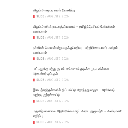
விஜய் அழைப்பு கமல் நிராகரிப்பு
SLIDE
/
AUGUST 9, 2026
விஜய் அரசின் நாடகத்தீர்மானம் – தமிழ்த்தேசியப் பேரியக்கம்
கண்டனம்
SLIDE
/
AUGUST 7, 2026
நக்கீரன் கோபால் மீது வழக்குப்பதிவு – பத்திரிகையாளர் மன்றம்
கண்டனம்
SLIDE
/
AUGUST 7, 2026
பாட்டிலுக்கு பத்து ரூபாய் எங்களால் தடுக்க முடியவில்லை –
அமைச்சர் ஒப்புதல்
SLIDE
/
AUGUST 7, 2026
இடைத்தேர்தல்களில் திட்டமிட்டு தோற்றது பாஜக – அகிலேஷ்
அதிரடி குற்றச்சாட்டு
SLIDE
/
AUGUST 6, 2026
மதுவிற்பனையை அதிகரிக்க விஜய் அரசு புதுமுயற்சி – அன்புமணி
எதிர்ப்பு
SLIDE
/
AUGUST 6, 2026