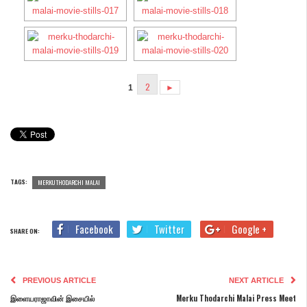
2
1
►
TAGS:
MERKU THODARCHI MALAI
Facebook
Twitter
Google +
SHARE ON:
PREVIOUS ARTICLE
NEXT ARTICLE
இளையராஜாவின் இசையில்
Merku Thodarchi Malai Press Meet