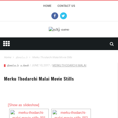
HOME
CONTACT US
Home
திரைப்படம்
Merku Thodarchi Malai Movie Stills
திரைப்படம்
படங்கள்
/
JUNE 10, 2017
/
MERKU THODARCHI MALAI
Merku Thodarchi Malai Movie Stills
[Show as slideshow]