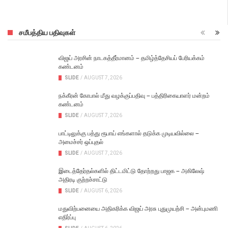
சமீபத்திய பதிவுகள்
விஜய் அரசின் நாடகத்தீர்மானம் – தமிழ்த்தேசியப் பேரியக்கம்
கண்டனம்
SLIDE
/
AUGUST 7, 2026
நக்கீரன் கோபால் மீது வழக்குப்பதிவு – பத்திரிகையாளர் மன்றம்
கண்டனம்
SLIDE
/
AUGUST 7, 2026
பாட்டிலுக்கு பத்து ரூபாய் எங்களால் தடுக்க முடியவில்லை –
அமைச்சர் ஒப்புதல்
SLIDE
/
AUGUST 7, 2026
இடைத்தேர்தல்களில் திட்டமிட்டு தோற்றது பாஜக – அகிலேஷ்
அதிரடி குற்றச்சாட்டு
SLIDE
/
AUGUST 6, 2026
மதுவிற்பனையை அதிகரிக்க விஜய் அரசு புதுமுயற்சி – அன்புமணி
எதிர்ப்பு