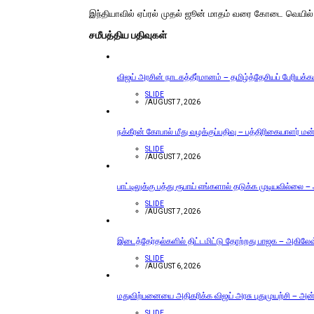
இந்தியாவில் ஏப்ரல் முதல் ஜூன் மாதம் வரை கோடை வெயில் அத
சமீபத்திய பதிவுகள்
விஜய் அரசின் நாடகத்தீர்மானம் – தமிழ்த்தேசியப் பேரியக்
SLIDE
/
AUGUST 7, 2026
நக்கீரன் கோபால் மீது வழக்குப்பதிவு – பத்திரிகையாளர் ம
SLIDE
/
AUGUST 7, 2026
பாட்டிலுக்கு பத்து ரூபாய் எங்களால் தடுக்க முடியவில்லை –
SLIDE
/
AUGUST 7, 2026
இடைத்தேர்தல்களில் திட்டமிட்டு தோற்றது பாஜக – அகிலேஷ் 
SLIDE
/
AUGUST 6, 2026
மதுவிற்பனையை அதிகரிக்க விஜய் அரசு புதுமுயற்சி – அன்ப
SLIDE