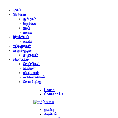
முகப்பு
அரசியல்
தமிழகம்
இந்தியா
ஈழம்
உலகம்
இலக்கியம்
கல்வி
கட்டுரைகள்
சுற்றுச்சூழல்
சமுதாயம்
திரைப்படம்
செய்திகள்
படங்கள்
விமர்சனம்
காணொளிகள்
தொடர்புக்கு
Home
Contact Us
முகப்பு
அரசியல்