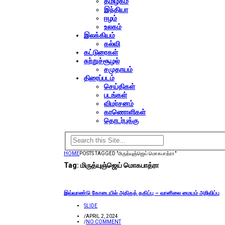
தமிழகம்
இந்தியா
ஈழம்
உலகம்
இலக்கியம்
கல்வி
கட்டுரைகள்
சுற்றுச்சூழல்
சமுதாயம்
திரைப்படம்
செய்திகள்
படங்கள்
விமர்சனம்
காணொளிகள்
தொடர்புக்கு
HOME
POSTS TAGGED "மிருத்யுஞ்ஜெய் மொகபாத்ரா"
Tag:
மிருத்யுஞ்ஜெய் மொகபாத்ரா
இவ்வாண்டு கோடையில் அதிகத் தகிப்பு – வானிலை மையம் அறிவிப்பு
SLIDE
/
APRIL 2, 2024
/
NO COMMENT